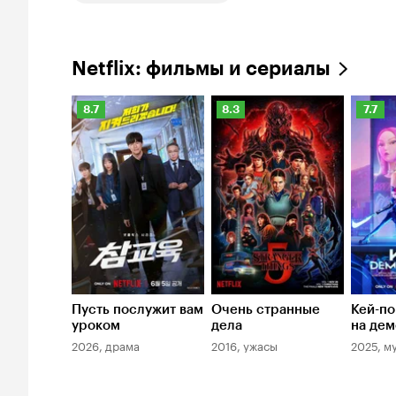
Netflix: фильмы и сериалы
Рейтинг
Рейтинг
Рейти
8.7
8.3
7.7
Кинопоиска
Кинопоиска
Киноп
8.7
8.3
7.7
Пусть послужит вам
Очень странные
Кей-по
уроком
дела
на дем
2026, драма
2016, ужасы
2025, м