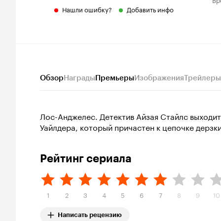
Нашли ошибку?
Добавить инфо
Обзор
Награды
Премьеры
Изображения
Трейлеры
Лос-Анджелес. Детектив Айзая Стайлс выходи
Уайлдера, который причастен к цепочке дерзки
Рейтинг сериала
1
2
3
4
5
6
7
8
9
10
Написать рецензию