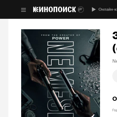
Онлайн-к
(
N
О
Го