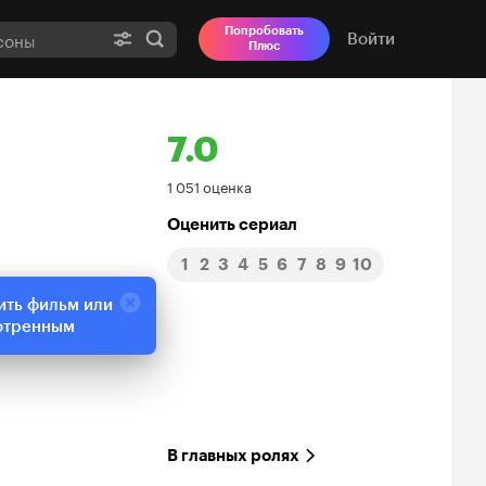
Попробовать
Войти
Плюс
7.0
Рейтинг
1 051 оценка
Кинопоиска
Оценить сериал
1
2
3
4
5
6
7
8
9
10
7.0
ить фильм или
отренным
В главных ролях