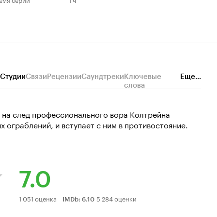
Студии
Связи
Рецензии
Саундтреки
Ключевые
Еще...
слова
т на след профессионального вора Колтрейна
х ограблений, и вступает с ним в противостояние.
7.0
Рейтинг
1 051 оценка
5 284 оценки
IMDb
:
6.10