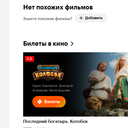
Нет похожих фильмов
Знаете похожие фильмы?
Добавить
Билеты в кино
Рейтинг
1.5
Кинопоиска
1.5
Гарик Харламов, Дмитрий
Журавлев, Мила Ершова
Билеты
Последний богатырь. Колобок
2026, комедия