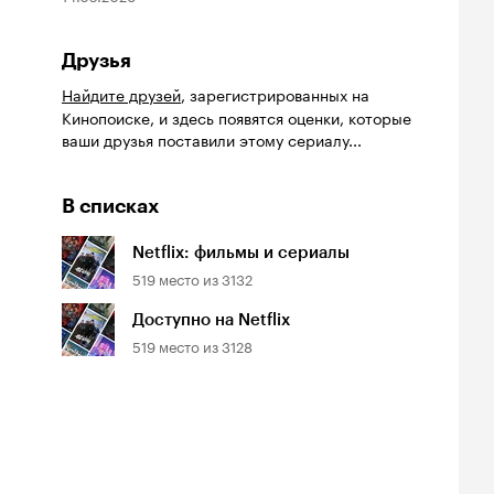
Друзья
Найдите друзей
, зарегистрированных на
Кинопоиске, и здесь появятся оценки, которые
йтинг
ваши друзья поставили этому сериалу...
Рейтинг
Рейтинг
7
6.4
6.3
инопоиска
Кинопоиска
Кинопоиска
7
6.4
6.3
В списках
Netflix: фильмы и сериалы
519
место из
3132
Доступно на Netflix
519
место из
3128
а в кальмара
Военная машина
На вершине
1, триллер
2026, фантастика
2026, боевик