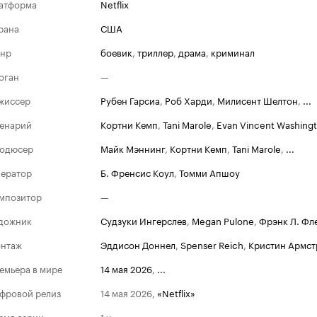
атформа
Netflix
рана
США
нр
боевик
,
триллер
,
драма
,
криминал
оган
—
жиссер
Рубен Гарсиа
,
Роб Харди
,
Милисент Шелтон
,
...
енарий
Кортни Кемп
,
Tani Marole
,
Evan Vincent Washing
одюсер
Майк Мэннинг
,
Кортни Кемп
,
Tani Marole
,
...
ератор
Б. Френсис Коул
,
Томми Апшоу
мпозитор
—
дожник
Судзуки Ингерслев
,
Megan Pulone
,
Фрэнк Л. Фл
нтаж
Эддисон Доннел
,
Spenser Reich
,
Кристин Армст
емьера в мире
14 мая 2026
,
...
фровой релиз
14 мая 2026
,
«Netflix»
емя серии
1 ч