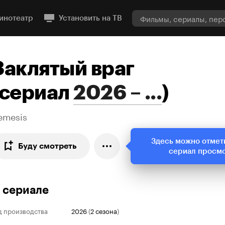
инотеатр
Установить на ТВ
Заклятый враг
сериал
2026 – ...
)
emesis
Здесь можно отмет
Буду смотреть
сериал просм
 сериале
д производства
2026
(
2 сезона
)