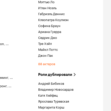
Мэттью Ло
И’лан Ноэль
Габриэль Деннис
Клеопатра Коулмэн
Софина Браун
Ариана Гуерра
Седрик Джо
Тре Хэйл
ton
,
...
Майкл Поттс
Джон Пак
88 актеров
Роли дублировали
еминг
,
...
Андрей Бибиков
ронг
,
...
Владимир Новосардов
Катя Хейфец
Ярослава Туревская
Маргарита Корш