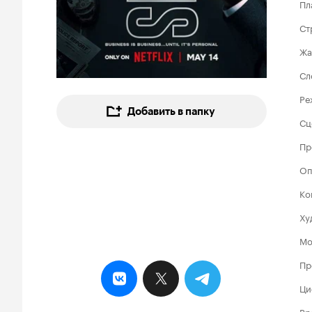
Пл
Ст
Жа
Сл
Ре
Добавить в папку
Сц
Пр
Оп
Ко
Ху
Мо
Пр
Ци
Вр