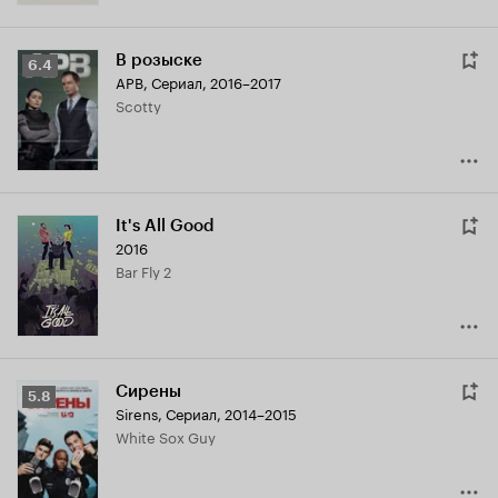
В розыске
Рейтинг
6.4
APB
,
Сериал, 2016–2017
Кинопоиска
Scotty
6.4
It's All Good
2016
Bar Fly 2
Сирены
Рейтинг
5.8
Sirens
,
Сериал, 2014–2015
Кинопоиска
White Sox Guy
5.8