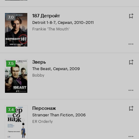
187 Детройт
Рейтинг
7.0
Detroit 1-8-7
,
Сериал, 2010–2011
Кинопоиска
Frankie 'The Mouth'
7.0
Зверь
Рейтинг
7.5
The Beast
,
Сериал, 2009
Кинопоиска
Bobby
7.5
Персонаж
Рейтинг
7.4
Stranger Than Fiction
,
2006
Кинопоиска
ER Orderly
7.4