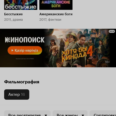
Бесстыжие
Американские боги
2011, драма
2017, фэнтези
Фильмография
Актер
16
Все десятилетия
Все жанры
Сортировка