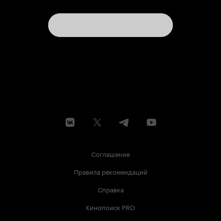
Соглашение
Правила рекомендаций
Справка
Кинопоиск PRO