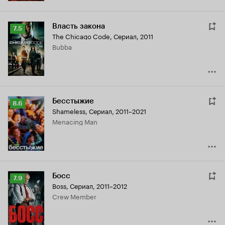
Власть закона
Рейтинг
7.5
The Chicago Code
,
Сериал, 2011
Кинопоиска
Bubba
7.5
Бесстыжие
Рейтинг
8.6
Shameless
,
Сериал, 2011–2021
Кинопоиска
Menacing Man
8.6
Босс
Рейтинг
7.9
Boss
,
Сериал, 2011–2012
Кинопоиска
Crew Member
7.9