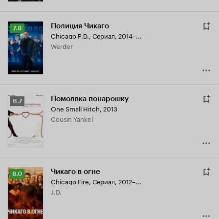
Полиция Чикаго
Рейтинг
7.8
Chicago P.D.
,
Сериал, 2014–...
Кинопоиска
Werder
7.8
Помолвка понарошку
Рейтинг
6.7
One Small Hitch
,
2013
Кинопоиска
Cousin Yankel
6.7
Чикаго в огне
Рейтинг
8.0
Chicago Fire
,
Сериал, 2012–...
Кинопоиска
J.D.
8.0