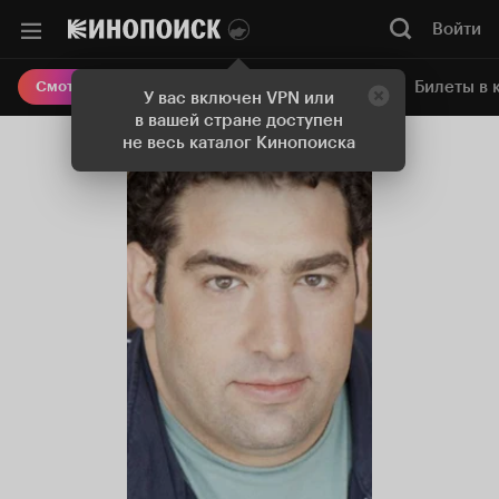
Войти
Онлайн-кинотеатр
Билеты в 
Смотреть кино
У вас включен VPN или
в вашей стране доступен
не весь каталог Кинопоиска