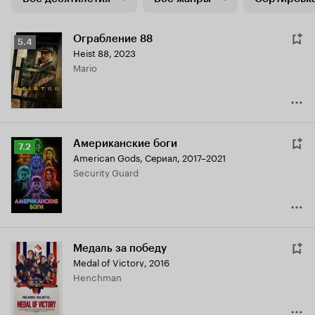
Ограбление 88
Рейтинг
5.4
Heist 88
,
2023
Кинопоиска
Mario
5.4
Американские боги
Рейтинг
7.2
American Gods
,
Сериал, 2017–2021
Кинопоиска
Security Guard
7.2
Медаль за победу
Medal of Victory
,
2016
Henchman