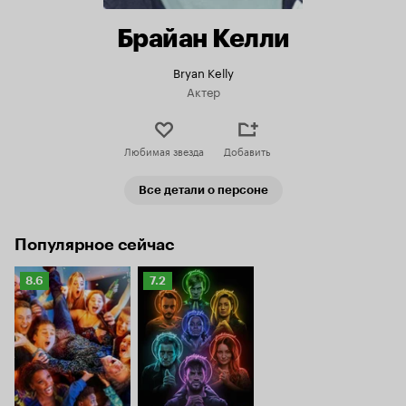
Брайан Келли
Bryan Kelly
Актер
Любимая звезда
Добавить
Все детали о персоне
Популярное сейчас
Рейтинг
Рейтинг
8.6
7.2
Кинопоиска
Кинопоиска
8.6
7.2