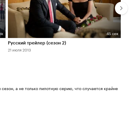
ек
45 сек
Длительность 45 сек
Дл
Русский трейлер (сезон 2)
Тре
21 июля 2013
2 ию
 сезон, а не только пилотную серию, что случается крайне