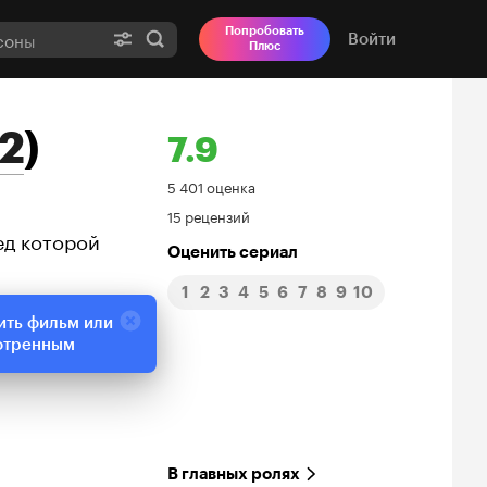
Попробовать
Войти
Плюс
12
)
7.9
Рейтинг
5 401 оценка
15 рецензий
Кинопоиска
ед которой
Оценить сериал
7.9
1
2
3
4
5
6
7
8
9
10
ить фильм или
отренным
В главных ролях