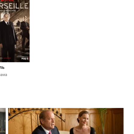
оиска
ль
рама