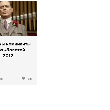
ны номинанты
ю «Золотой
— 2012
011
301