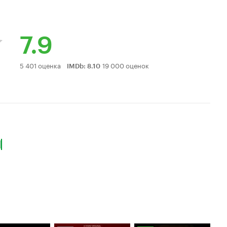
7.9
Рейтинг
5 401 оценка
19 000 оценок
IMDb
:
8.10
Кинопоиска
7.9