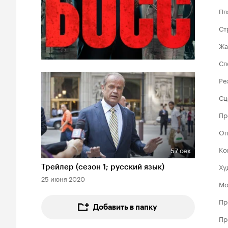
Пл
Ст
Жа
Сл
Ре
Сц
Пр
Оп
Ко
57 сек
Длительность 57 сек
Ху
Трейлер (сезон 1; русский язык)
25 июня 2020
Мо
Пр
Добавить в папку
Пр