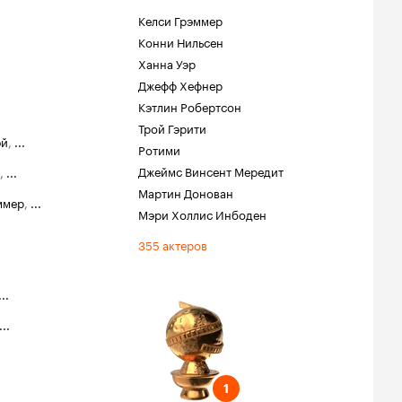
Келси Грэммер
Конни Нильсен
Ханна Уэр
Джефф Хефнер
Кэтлин Робертсон
Трой Гэрити
эй
,
...
Ротими
Джеймс Винсент Мередит
,
...
Мартин Донован
ммер
,
...
Мэри Холлис Инбоден
355 актеров
...
обус
...
ель
жская роль на
1
1