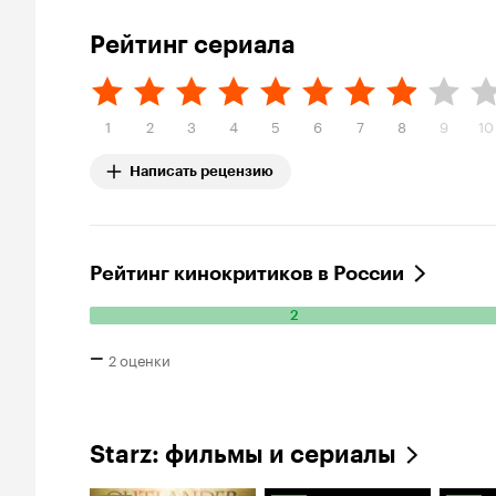
Рейтинг сериала
1
2
3
4
5
6
7
8
9
10
Написать рецензию
Рейтинг кинокритиков в России
2
Количество
положительных
–
2 оценки
оценок:
2.
Starz: фильмы и сериалы