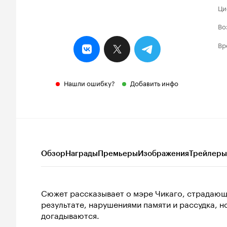
Ци
Во
Вр
Нашли ошибку?
Добавить инфо
Обзор
Награды
Премьеры
Изображения
Трейлеры
Сюжет рассказывает о мэре Чикаго, страдающ
результате, нарушениями памяти и рассудка, н
догадываются.