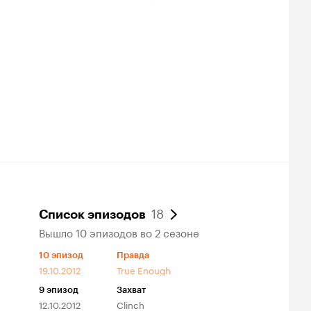
ции
аматический
18
Список эпизодов
Вышло 10 эпизодов во 2 сезоне
10
эпизод
Правда
19.10.2012
True Enough
9
эпизод
Захват
12.10.2012
Clinch