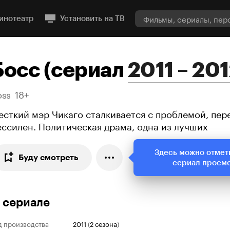
инотеатр
Установить на ТВ
Босс
(
сериал
2011 – 20
oss
18+
есткий мэр Чикаго сталкивается с проблемой, пер
ессилен. Политическая драма, одна из лучших
Здесь можно отмет
Буду смотреть
сериал просм
 сериале
д производства
2011
(
2 сезона
)