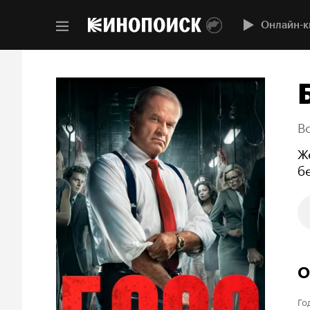
Онлайн-к
B
Ж
б
О
Го