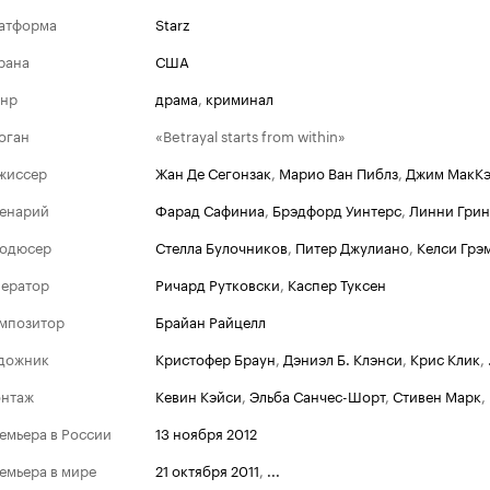
атформа
Starz
рана
США
нр
драма
,
криминал
оган
«Betrayal starts from within»
жиссер
Жан Де Сегонзак
,
Марио Ван Пиблз
,
Джим МакК
енарий
Фарад Сафиниа
,
Брэдфорд Уинтерс
,
Линни Грин
одюсер
Стелла Булочников
,
Питер Джулиано
,
Келси Грэ
ератор
Ричард Рутковски
,
Каспер Туксен
мпозитор
Брайан Райцелл
дожник
Кристофер Браун
,
Дэниэл Б. Клэнси
,
Крис Клик
,
Золотой гл
нтаж
Кевин Кэйси
,
Эльба Санчес-Шорт
,
Стивен Марк
,
Победит
2012
емьера в России
13 ноября 2012
Лучшая му
емьера в мире
21 октября 2011
,
...
ТВ (драма)