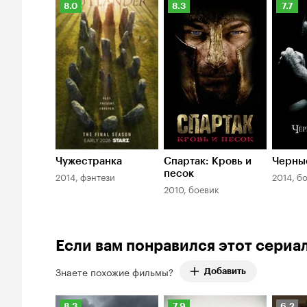
Рейтинг
Рейтинг
Рейти
8.0
8.3
7.7
Кинопоиска
Кинопоиска
Киноп
8.0
8.3
7.7
Чужестранка
Спартак: Кровь и
Черны
песок
2014, фэнтези
2014, б
2010, боевик
Если вам понравился этот сериа
Знаете похожие фильмы?
Добавить
Рейтинг
Рейтинг
Рейти
8.3
7.9
6.2