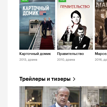
Кинопоиска
Кинопоиска
Киноп
8.3
7.9
6.2
Карточный домик
Правительство
Марсе
2013, драма
2010, драма
2016, д
Трейлеры и тизеры