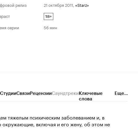
фровой релиз
21 октября 2011
,
«Starz»
Номина
2012
зраст
Лучший др
18+
сериал
емя серии
56 мин
Студии
Связи
Рецензии
Саундтреки
Ключевые
Еще...
слова
ем тяжелым психическим заболеванием и, в
о окружающие, включая и его жену, об этом не