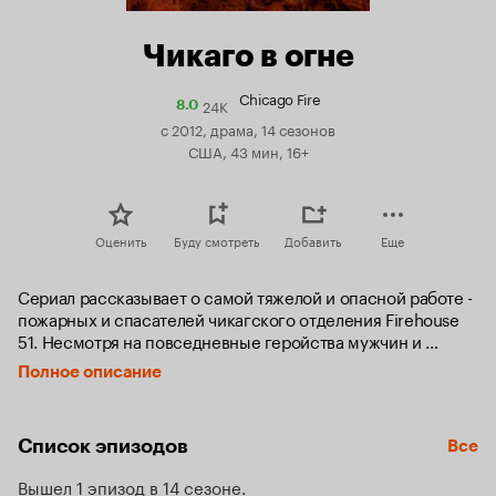
Чикаго в огне
Chicago Fire
24K
Рейтинг
8.0
Кинопоиска
с 2012, драма, 14 сезонов
8.0
США, 43 мин, 16+
Оценить
Буду смотреть
Добавить
Еще
Сериал рассказывает о самой тяжелой и опасной работе - 
пожарных и спасателей чикагского отделения Firehouse 
51. Несмотря на повседневные геройства мужчин и 
женщин, их огромная самоотдача приводит к личным 
Полное описание
потерям. Главный герой Мэтью Кейси, прирожденный 
лидер и настоящий пожарный. Однако расставание с 
девушкой заставляет его взглянуть по-новому на многие 
Список эпизодов
Все
вещи. Кроме этого, Кейси постоянно находится в 
конфронтации с другим членом своей команды - 
Вышел 1 эпизод в 14 сезоне
лейтенантом Келли Северайдом.