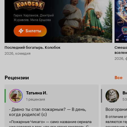
Гарик Харламов, Дмитрий
Журавлев, Мила Ершова
Билеты
Последний богатырь. Колобок
Смеша
2026, комедия
вселе
2026, 
Рецензии
Все
Татьяна И.
В
1 рецензия
53
- Давно ты стал пожарным? — В день,
Возгорани
когда родился! (с)
В отличие о
«Пожарные Чикаго» — само название сериала
являются ге
уже говорит о том, что его стоит смотреть. С
основания 