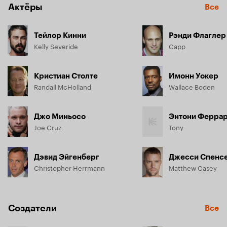
Актёры
Все
Тейлор Кинни
Рэнди Флаглер
Kelly Severide
Capp
Кристиан Столте
Имонн Уокер
Randall McHolland
Wallace Boden
Джо Миньосо
Энтони Ферра
Joe Cruz
Tony
Дэвид Эйгенберг
Джесси Спенс
Christopher Herrmann
Matthew Casey
Создатели
Все