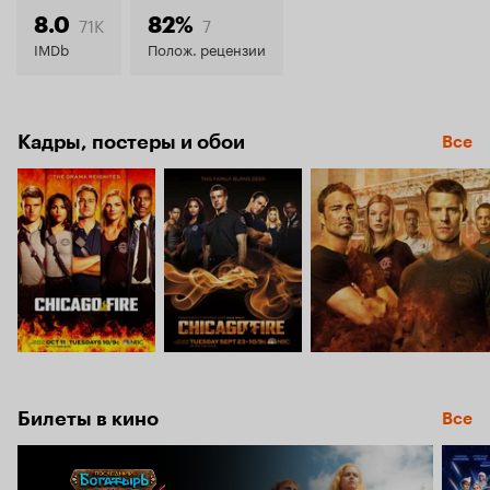
8.0
71K
7
8.0
82%
IMDb
Полож. рецензии
Кадры, постеры и обои
Все
Билеты в кино
Все