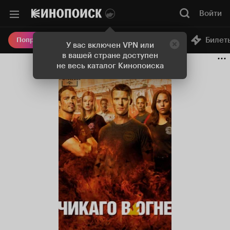
Войти
Онлайн-кинотеатр
Билет
Попробовать Плюс
У вас включен VPN или
в вашей стране доступен
не весь каталог Кинопоиска