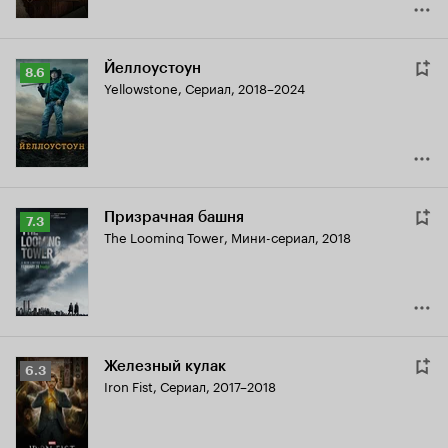
Йеллоустоун
Рейтинг
8.6
Yellowstone
,
Сериал, 2018–2024
Кинопоиска
8.6
Призрачная башня
Рейтинг
7.3
The Looming Tower
,
Мини-сериал, 2018
Кинопоиска
7.3
Железный кулак
Рейтинг
6.3
Iron Fist
,
Сериал, 2017–2018
Кинопоиска
6.3