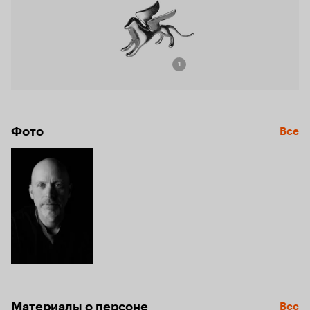
1
Фото
Все
Материалы о персоне
Все