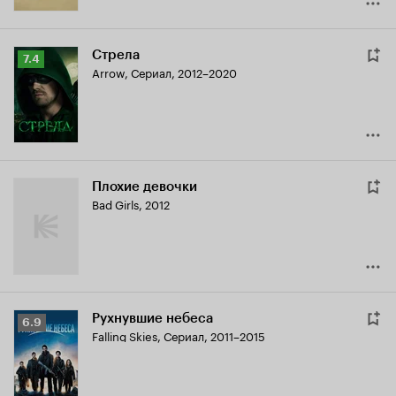
Стрела
Рейтинг
7.4
Arrow
,
Сериал, 2012–2020
Кинопоиска
7.4
Плохие девочки
Bad Girls
,
2012
Рухнувшие небеса
Рейтинг
6.9
Falling Skies
,
Сериал, 2011–2015
Кинопоиска
6.9