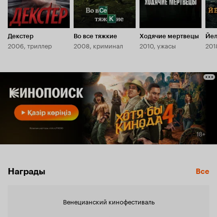
Декстер
Во все тяжкие
Ходячие мертвецы
Йел
2006, триллер
2008, криминал
2010, ужасы
201
Награды
Все
Венецианский кинофестиваль