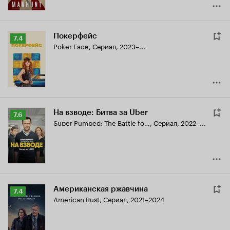
Покерфейс
Рейтинг
7.4
Poker Face
,
Сериал, 2023–...
Кинопоиска
7.4
На взводе: Битва за Uber
Рейтинг
7.6
Super Pumped: The Battle for Uber
,
Сериал, 2022–...
Кинопоиска
7.6
Американская ржавчина
Рейтинг
7.4
American Rust
,
Сериал, 2021–2024
Кинопоиска
7.4