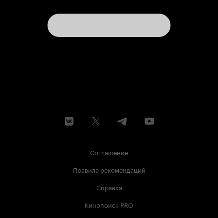
Соглашение
Правила рекомендаций
Справка
Кинопоиск PRO