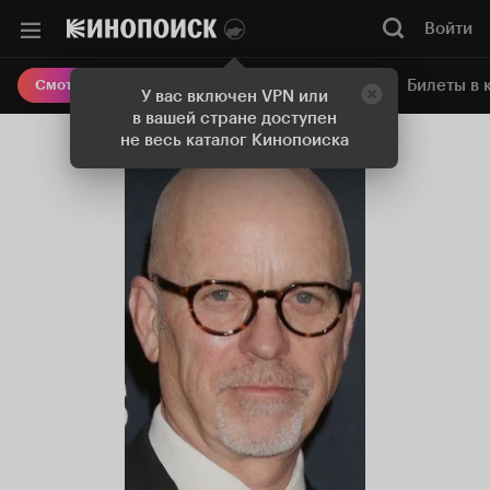
Войти
Онлайн-кинотеатр
Билеты в 
Смотреть кино
У вас включен VPN или
в вашей стране доступен
не весь каталог Кинопоиска