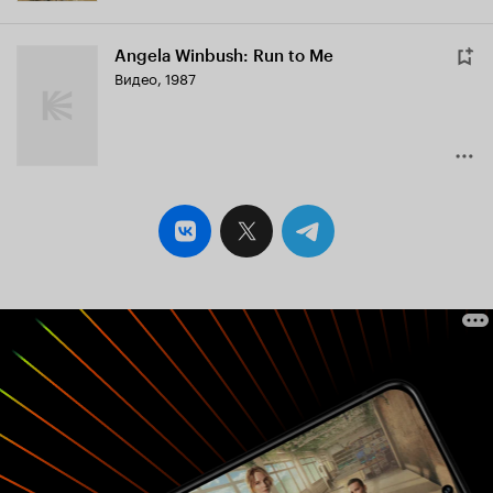
Angela Winbush: Run to Me
Видео, 1987