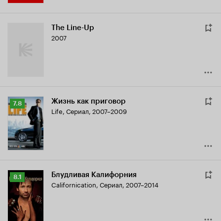
The Line-Up
2007
Жизнь как приговор
Рейтинг
7.8
Life
,
Сериал, 2007–2009
Кинопоиска
7.8
Блудливая Калифорния
Рейтинг
8.1
Californication
,
Сериал, 2007–2014
Кинопоиска
8.1