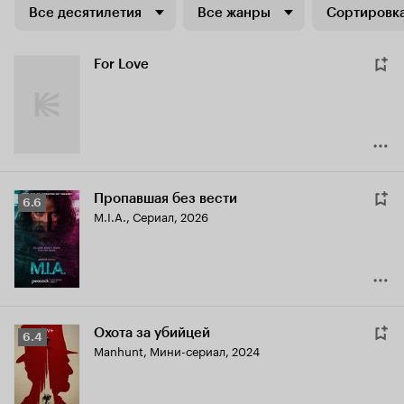
Все десятилетия
Все жанры
Сортировка
For Love
Пропавшая без вести
Рейтинг
6.6
M.I.A.
,
Сериал, 2026
Кинопоиска
6.6
Охота за убийцей
Рейтинг
6.4
Manhunt
,
Мини-сериал, 2024
Кинопоиска
6.4