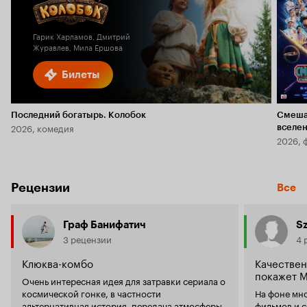
6.1
Гарик Харламов, Дмитрий
Журавлев, Мила Ершова
Билеты
Последний богатырь. Колобок
Смеша
2026, комедия
вселе
2026, 
Рецензии
Все
Граф Банифатич
S
3 рецензии
4 
Клюква-комбо
Качествен
покажет М
Очень интересная идея для затравки сериала о
космической гонке, в частности
На фоне мно
альтернативная история, передача атмосферы
фильмов и с