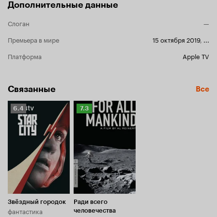
Дополнительные данные
Слоган
—
Премьера в мире
15 октября 2019
,
...
Платформа
Apple TV
Связанные
Все
Рейтинг
Рейтинг
6.4
7.3
Кинопоиска
Кинопоиска
6.4
7.3
Звёздный городок
Ради всего
фантастика
человечества