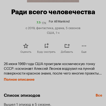
Ради всего человечества
For All Mankind
17K
Рейтинг
7.5
Кинопоиска
с 2019, фантастика, драма, 5 сезонов
7.5
США, 1 ч
Оценить
Буду смотреть
Добавить
Еще
26 июня 1969 года США проиграли космическую гонку 
СССР: космонавт Алексей Леонов водрузил на лунной 
поверхности красное знамя, после чего многие проекты 
NASA сворачиваются. Но американцы не собираются 
Полное описание
сдаваться, и решают снова бросить вызов Советскому 
Союзу, чтобы утвердить своё превосходство в космосе.
Список эпизодов
Все
Вышел 1 эпизод в 5 сезоне