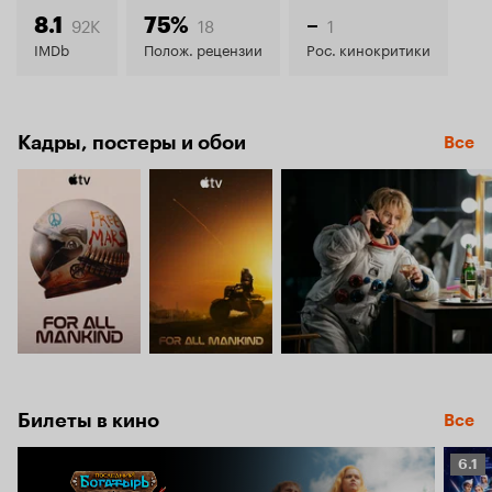
7.5
92K
18
1
8.1
75%
–
IMDb
Полож. рецензии
Рос. кинокритики
Кадры, постеры и обои
Все
Билеты в кино
Все
Рейт
6.1
Кино