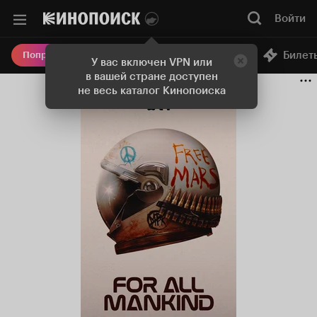
Войти
Онлайн-кинотеатр
Билет
Попробовать Плюс
У вас включен VPN или
в вашей стране доступен
не весь каталог Кинопоиска