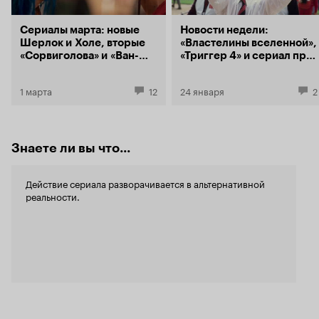
Сериалы марта: новые
Новости недели:
Шерлок и Холе, вторые
«Властелины вселенной»,
«Сорвиголова» и «Ван-
«Триггер 4» и сериал про
Пис», спин-оффы
«Манчестер Юнайтед»
«Йеллоустоуна»
1 марта
12
24 января
2
Знаете ли вы что...
Действие сериала разворачивается в альтернативной
реальности.