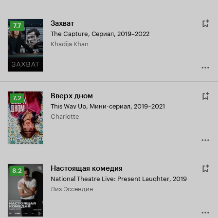
Захват
Рейтинг
7.7
The Capture
,
Сериал, 2019–2022
Кинопоиска
Khadija Khan
7.7
Вверх дном
Рейтинг
7.2
This Way Up
,
Мини-сериал, 2019–2021
Кинопоиска
Charlotte
7.2
Настоящая комедия
Рейтинг
8.2
National Theatre Live: Present Laughter
,
2019
Кинопоиска
Лиз Эссендин
8.2