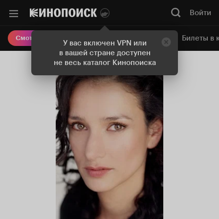
Войти
Онлайн-кинотеатр
Билеты в 
Смотреть кино
У вас включен VPN или
в вашей стране доступен
не весь каталог Кинопоиска