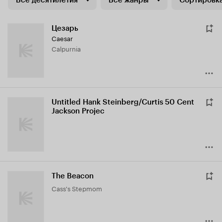
Все десятилетия
Все жанры
Сортировка
Цезарь
Caesar
Calpurnia
Untitled Hank Steinberg/Curtis 50 Cent
Jackson Projec
The Beacon
Cass's Stepmom