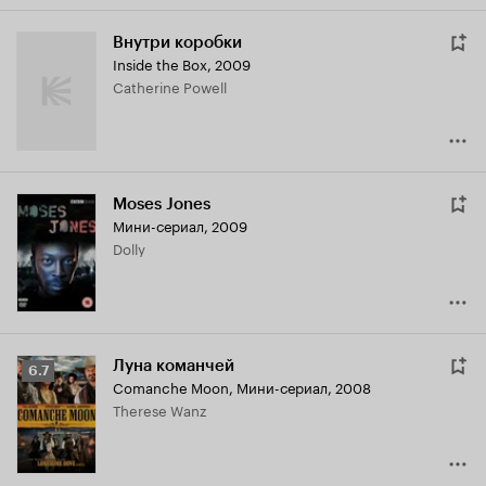
Внутри коробки
Inside the Box
,
2009
Catherine Powell
Moses Jones
Мини-сериал, 2009
Dolly
Луна команчей
Рейтинг
6.7
Comanche Moon
,
Мини-сериал, 2008
Кинопоиска
Therese Wanz
6.7