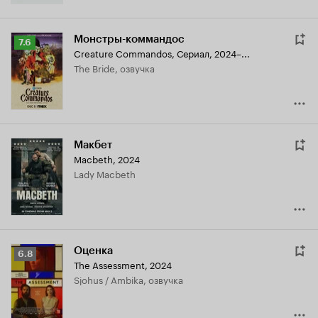
Монстры-коммандос
Рейтинг
7.6
Creature Commandos
,
Сериал, 2024–...
Кинопоиска
The Bride, озвучка
7.6
Макбет
Macbeth
,
2024
Lady Macbeth
Оценка
Рейтинг
6.8
The Assessment
,
2024
Кинопоиска
Sjohus / Ambika, озвучка
6.8