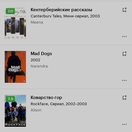
Кентерберийские рассказы
Рейтинг
7.0
Canterbury Tales
,
Мини-сериал, 2003
Кинопоиска
Meena
7.0
Mad Dogs
2002
Narendra
Коварство гор
Рейтинг
7.9
Rockface
,
Сериал, 2002–2003
Кинопоиска
Alison
7.9