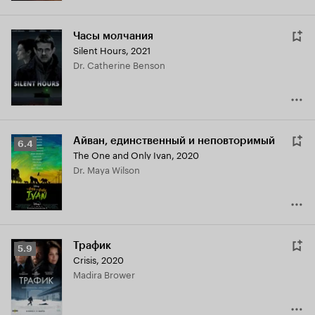
Часы молчания
Silent Hours
,
2021
Dr. Catherine Benson
Айван, единственный и неповторимый
Рейтинг
6.4
The One and Only Ivan
,
2020
Кинопоиска
Dr. Maya Wilson
6.4
Трафик
Рейтинг
5.9
Crisis
,
2020
Кинопоиска
Madira Brower
5.9