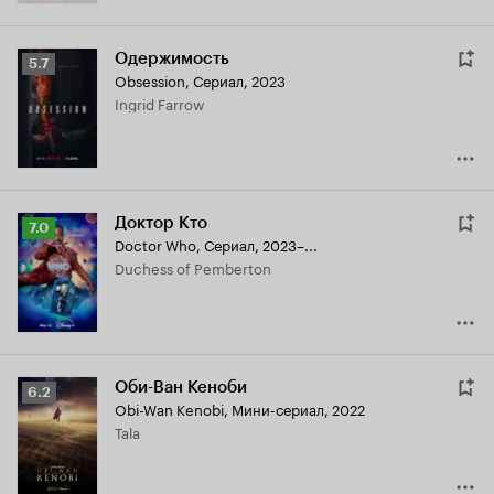
Одержимость
Рейтинг
5.7
Obsession
,
Сериал, 2023
Кинопоиска
Ingrid Farrow
5.7
Доктор Кто
Рейтинг
7.0
Doctor Who
,
Сериал, 2023–...
Кинопоиска
Duchess of Pemberton
7.0
Оби-Ван Кеноби
Рейтинг
6.2
Obi-Wan Kenobi
,
Мини-сериал, 2022
Кинопоиска
Tala
6.2