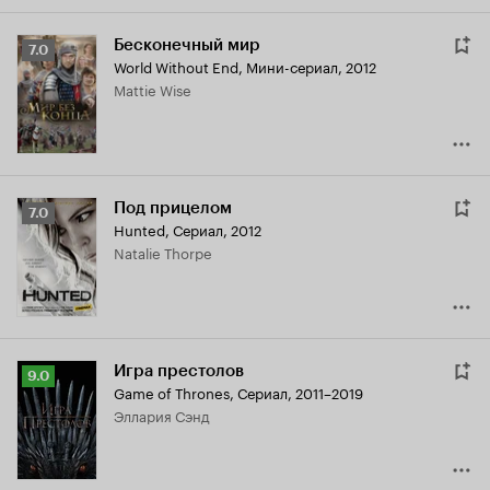
Бесконечный мир
Рейтинг
7.0
World Without End
,
Мини-сериал, 2012
Кинопоиска
Mattie Wise
7.0
Под прицелом
Рейтинг
7.0
Hunted
,
Сериал, 2012
Кинопоиска
Natalie Thorpe
7.0
Игра престолов
Рейтинг
9.0
Game of Thrones
,
Сериал, 2011–2019
Кинопоиска
Эллария Сэнд
9.0