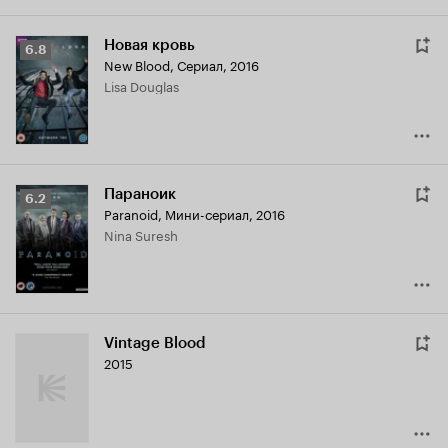
Новая кровь
Рейтинг
6.8
New Blood
,
Сериал, 2016
Кинопоиска
Lisa Douglas
6.8
Параноик
Рейтинг
6.2
Paranoid
,
Мини-сериал, 2016
Кинопоиска
Nina Suresh
6.2
Vintage Blood
2015