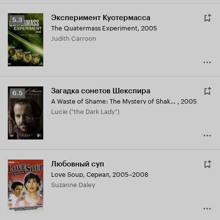
Эксперимент Куотермасса
Рейтинг
5.3
The Quatermass Experiment
,
2005
Кинопоиска
Judith Carroon
5.3
Загадка сонетов Шекспира
Рейтинг
6.5
A Waste of Shame: The Mystery of Shakespeare and His Sonnets
,
2005
Кинопоиска
Lucie ("the Dark Lady")
6.5
Любовный суп
Love Soup
,
Сериал, 2005–2008
Suzanne Daley