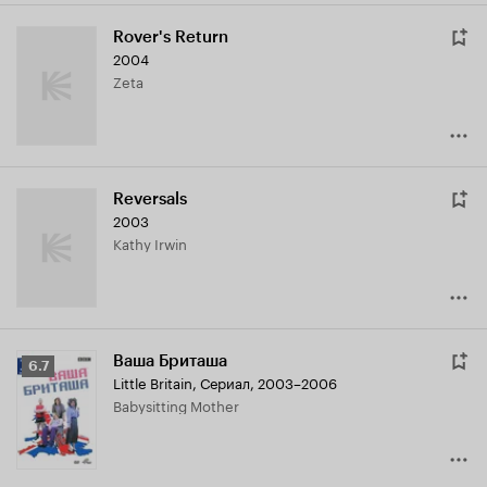
Rover's Return
2004
Zeta
Reversals
2003
Kathy Irwin
Ваша Бриташа
Рейтинг
6.7
Little Britain
,
Сериал, 2003–2006
Кинопоиска
Babysitting Mother
6.7