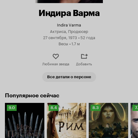
Индира Варма
Indira Varma
Актриса, Продюсер
27 сентября, 1973
•
52 года
Весы
•
1.7 м
Любимая звезда
Добавить
Все детали о персоне
Популярное сейчас
Рейтинг
Рейтинг
Рейтинг
Р
9.0
8.4
8.3
7
Кинопоиска
Кинопоиска
Кинопоиска
К
9.0
8.4
8.3
7.