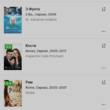
3 Фунта
Рейтинг
5.9
3 lbs.
,
Сериал, 2006
Кинопоиска
Dr. Adrianne Holland
5.9
Кости
Рейтинг
8.0
Bones
,
Сериал, 2005–2017
Кинопоиска
Inspector Cate Pritchard
8.0
Рим
Рейтинг
8.4
Rome
,
Сериал, 2005–2007
Кинопоиска
Niobe
8.4