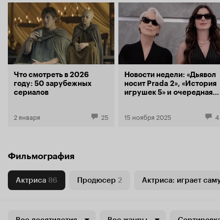
Что смотреть в 2026
Новости недели: «Дьявол
году: 50 зарубежных
носит Prada 2», «История
сериалов
игрушек 5» и очередная
«Алиса в Стране чудес»
2 января
25
15 ноября 2025
4
Фильмография
Актриса
86
Продюсер
2
Актриса: играет сам