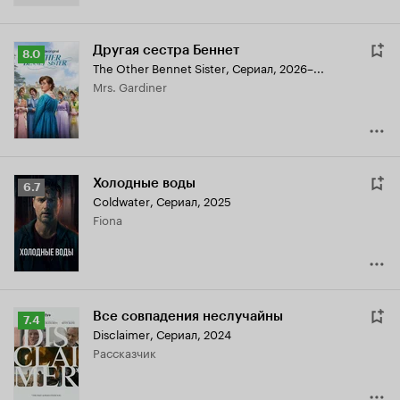
Другая сестра Беннет
Рейтинг
8.0
The Other Bennet Sister
,
Сериал, 2026–...
Кинопоиска
Mrs. Gardiner
8.0
Холодные воды
Рейтинг
6.7
Coldwater
,
Сериал, 2025
Кинопоиска
Fiona
6.7
Все совпадения неслучайны
Рейтинг
7.4
Disclaimer
,
Сериал, 2024
Кинопоиска
рассказчик
7.4