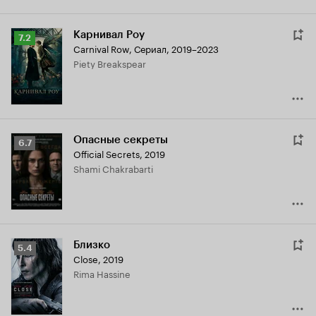
Карнивал Роу
Рейтинг
7.2
Carnival Row
,
Сериал, 2019–2023
Кинопоиска
Piety Breakspear
7.2
Опасные секреты
Рейтинг
6.7
Official Secrets
,
2019
Кинопоиска
Shami Chakrabarti
6.7
Близко
Рейтинг
5.4
Close
,
2019
Кинопоиска
Rima Hassine
5.4