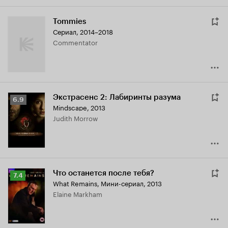
Tommies
Сериал, 2014–2018
Commentator
Экстрасенс 2: Лабиринты разума
Рейтинг
6.9
Mindscape
,
2013
Кинопоиска
Judith Morrow
6.9
Что останется после тебя?
Рейтинг
7.4
What Remains
,
Мини-сериал, 2013
Кинопоиска
Elaine Markham
7.4