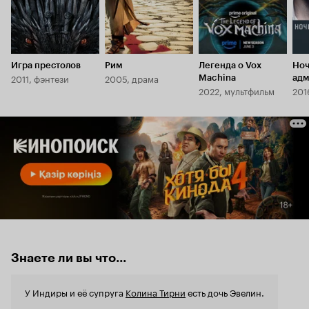
Игра престолов
Рим
Легенда о Vox
Но
2011, фэнтези
2005, драма
Machina
адм
2022, мультфильм
201
Знаете ли вы что...
У Индиры и её супруга
Колина Тирни
есть дочь Эвелин.