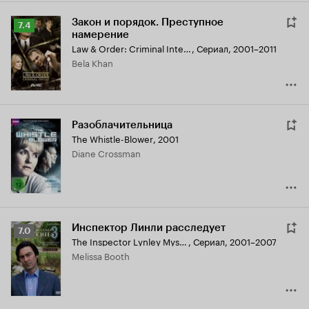
Закон и порядок. Преступное
Рейтинг
7.4
намерение
Кинопоиска
Law & Order: Criminal Intent
,
Сериал, 2001–2011
7.4
Bela Khan
Разоблачительница
The Whistle-Blower
,
2001
Diane Crossman
Инспектор Линли расследует
Рейтинг
7.0
The Inspector Lynley Mysteries
,
Сериал, 2001–2007
Кинопоиска
Melissa Booth
7.0