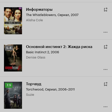
Информаторы
The Whistleblowers
,
Сериал, 2007
Alisha Cole
Основной инстинкт 2: Жажда риска
Рейтинг
5.4
Basic Instinct 2
,
2006
Кинопоиска
Denise Glass
5.4
Торчвуд
Рейтинг
7.9
Torchwood
,
Сериал, 2006–2011
Кинопоиска
Suzie
7.9