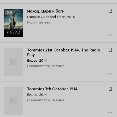
Исход: Цари и боги
Рейтинг
6.6
Exodus: Gods and Kings
,
2014
Кинопоиска
High Priestess
6.6
Tommies 21st October 1914: The Radio
Play
Видео, 2014
Commentator, озвучка
Tommies 7th October 1914
Видео, 2014
Commentator, озвучка