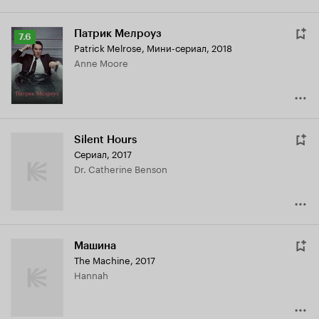
Патрик Мелроуз
Рейтинг
7.6
Patrick Melrose
,
Мини-сериал, 2018
Кинопоиска
Anne Moore
7.6
Silent Hours
Сериал, 2017
Dr. Catherine Benson
Машина
The Machine
,
2017
Hannah