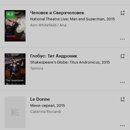
Человек и Сверхчеловек
Рейтинг
8.2
National Theatre Live: Man and Superman
,
2015
Кинопоиска
Ann Whitefield / Ana
8.2
Глобус: Тит Андроник
Shakespeare's Globe: Titus Andronicus
,
2015
Tamora
Le Donne
Мини-сериал, 2015
Caterina Riccardi