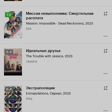
Миссия невыполнима: Смертельная
Рейтинг
7.2
расплата
Кинопоиска
Mission: Impossible - Dead Reckoning
,
2023
7.2
DIA
Идеальные друзья
Рейтинг
6.4
The Trouble with Jessica
,
2023
Кинопоиска
Jessica
6.4
Экстраполяции
Рейтинг
6.4
Extrapolations
,
Сериал, 2023
Кинопоиска
Gita
6.4