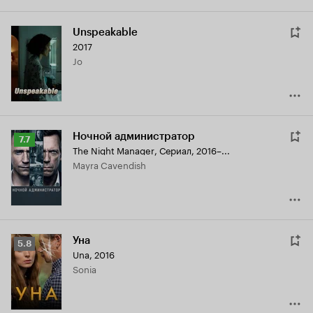
Unspeakable
2017
Jo
Ночной администратор
Рейтинг
7.7
The Night Manager
,
Сериал, 2016–...
Кинопоиска
Mayra Cavendish
7.7
Уна
Рейтинг
5.8
Una
,
2016
Кинопоиска
Sonia
5.8