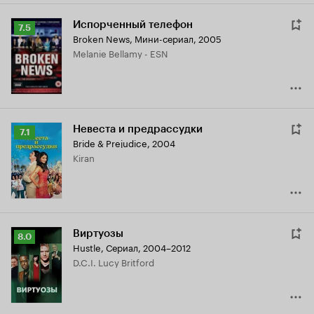
Испорченный телефон
Рейтинг
7.5
Broken News
,
Мини-сериал, 2005
Кинопоиска
Melanie Bellamy - ESN
7.5
Невеста и предрассудки
Рейтинг
7.1
Bride & Prejudice
,
2004
Кинопоиска
Kiran
7.1
Виртуозы
Рейтинг
8.0
Hustle
,
Сериал, 2004–2012
Кинопоиска
D.C.I. Lucy Britford
8.0