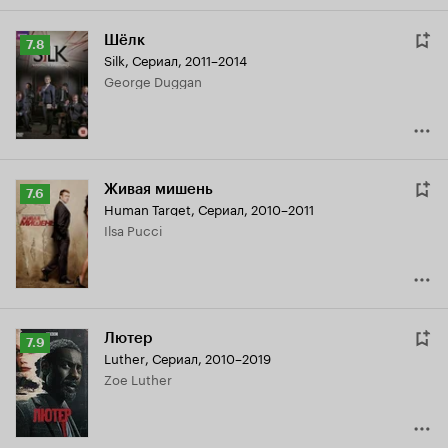
Шёлк
Рейтинг
7.8
Silk
,
Сериал, 2011–2014
Кинопоиска
George Duggan
7.8
Живая мишень
Рейтинг
7.6
Human Target
,
Сериал, 2010–2011
Кинопоиска
Ilsa Pucci
7.6
Лютер
Рейтинг
7.9
Luther
,
Сериал, 2010–2019
Кинопоиска
Zoe Luther
7.9