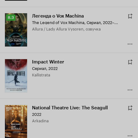
Легенда о Vox Machina
Рейтинг
8.3
The Legend of Vox Machina
,
Сериал, 2022–...
Кинопоиска
Allura / Lady Allura Vysoren, озвучка
8.3
Impact Winter
Сериал, 2022
Kallistrata
National Theatre Live: The Seagull
2022
Arkadina