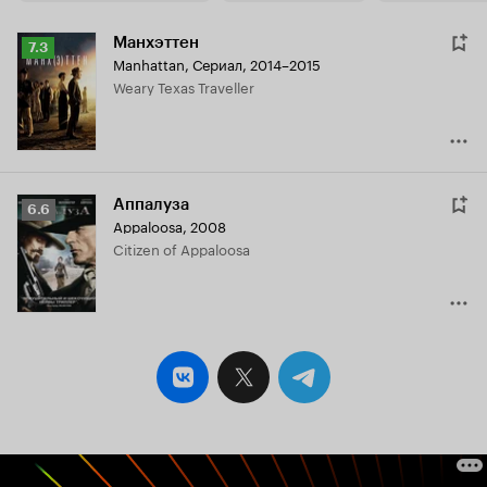
Манхэттен
Рейтинг
7.3
Manhattan
,
Сериал, 2014–2015
Кинопоиска
Weary Texas Traveller
7.3
Аппалуза
Рейтинг
6.6
Appaloosa
,
2008
Кинопоиска
Citizen of Appaloosa
6.6