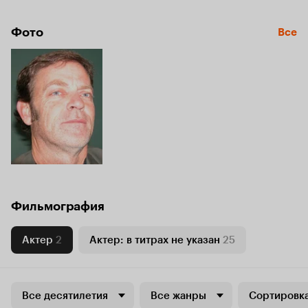
Фото
Все
Фильмография
Актер
2
Актер: в титрах не указан
25
Все десятилетия
Все жанры
Сортировка