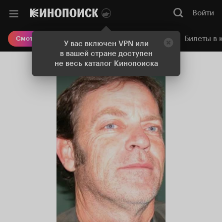
Войти
Онлайн-кинотеатр
Билеты в 
Смотреть кино
У вас включен VPN или
в вашей стране доступен
не весь каталог Кинопоиска