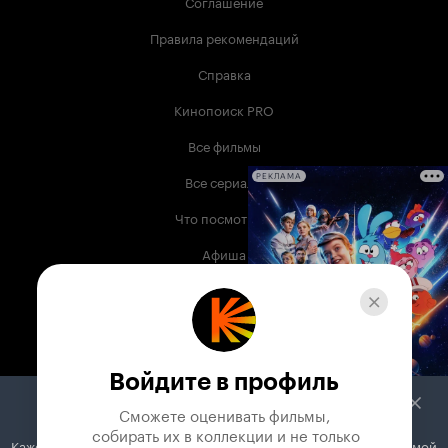
Соглашение
Правила рекомендаций
Справка
Кинопоиск PRO
Все фильмы
Все сериалы
РЕКЛАМА
Что посмотреть
Афиша
Музыка
Телепрограмма
Книги
Войдите в профиль
Служба поддержки
Сможете оценивать фильмы,

 собирать их в коллекции и не только
Кажется, вы используете блокировщик рекламы. Вместе с рекламой