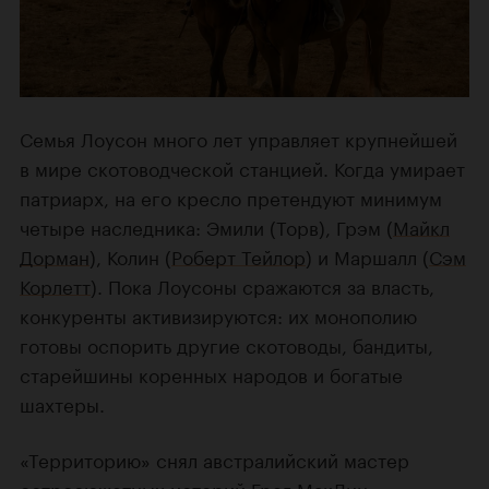
Семья Лоусон много лет управляет крупнейшей
в мире скотоводческой станцией. Когда умирает
патриарх, на его кресло претендуют минимум
четыре наследника: Эмили (Торв), Грэм (
Майкл
Дорман
), Колин (
Роберт Тейлор
) и Маршалл (
Сэм
Корлетт
). Пока Лоусоны сражаются за власть,
конкуренты активизируются: их монополию
готовы оспорить другие скотоводы, бандиты,
старейшины коренных народов и богатые
шахтеры.
«Территорию» снял австралийский мастер
остросюжетных историй
Грег МакЛин