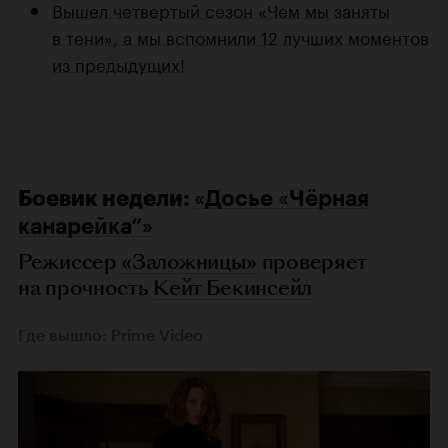
Вышел четвертый сезон «Чем мы заняты
в тени», а мы вспомнили 12 лучших моментов
из предыдущих!
Боевик недели:
«Досье «Чёрная
канарейка“»
Режиссер
«Заложницы»
проверяет
на прочность
Кейт Бекинсейл
Где вышло: Prime Video