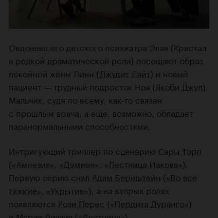
Овдовевшего детского психиатра Элая (Кристал
в редкой драматической роли) посещают образ
покойной жены Линн (
Джудит Лайт
) и новый
пациент — трудный подросток Ноа (
Якоби Джуп
).
Мальчик, судя по всему, как-то связан
с прошлым врача, а еще, возможно, обладает
паранормальными способностями.
Интригующий триллер по сценарию
Сары Торп
(
«Амнезия»
,
«Дэмиен»
,
«Лестница Иакова»
).
Первую серию снял
Адам Бернштейн
(
«Во все
тяжкие»
,
«Укрытие»
), а на вторых ролях
появляются
Рози Перес
(
«Пердита Дуранго»
)
и
Мария Диззия
(
«Лестница»
).