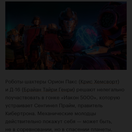
Роботы-шахтеры Орион Пакс (
Крис Хемсворт
)
и Д-16 (
Брайан Тайри Генри
) решают нелегально
поучаствовать в гонке «Иакон 5000», которую
устраивает Сентинел Прайм, правитель
Кибертрона. Механические молодцы
действительно покажут себя — может быть,
не в соревновании, но в спасении планеты.