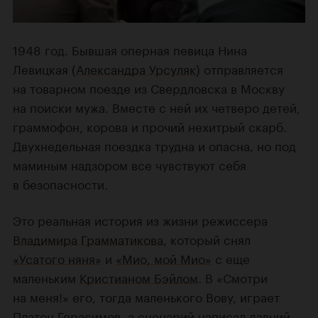
1948 год. Бывшая оперная певица Нина
Левицкая (
Александра Урсуляк
) отправляется
на товарном поезде из Свердловска в Москву
на поиски мужа. Вместе с ней их четверо детей,
граммофон, корова и прочий нехитрый скарб.
Двухнедельная поездка трудна и опасна, но под
маминым надзором все чувствуют себя
в безопасности.
Это реальная история из жизни режиссера
Владимира Грамматикова
, который снял
«Усатого няня»
и
«Мио, мой Мио»
с еще
маленьким
Кристианом Бэйлом
. В «Смотри
на меня!» его, тогда маленького Вову, играет
Платон Герасимов, а сценарий написал давний