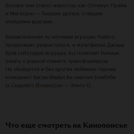
Вскоре они станут известны как Оптимус Прайм
и Мегатрон — бывшие друзья, ставшие
злейшими врагами.
Киновселенная по мотивам игрушек Hasbro
продолжает разрастаться, и мультфильм
Джоша
Кули
(
«История игрушек 4»
) позволит больше
узнать о родной планете трансформеров.
Не обойдется и без других любимых героев:
комедиант
Кигэн-Майкл Ки
озвучил Бамблби
(а
Скарлетт Йоханссон
— Элиту-1).
Что еще смотреть на Кинопоиске