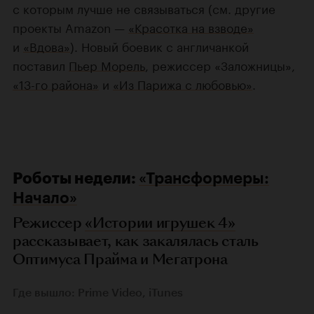
с которым лучше не связываться (см. другие
проекты Amazon —
«Красотка на взводе»
и
«Вдова»
). Новый боевик с англичанкой
поставил
Пьер Морель
, режиссер «Заложницы»,
«13-го района»
и
«Из Парижа с любовью»
.
Роботы недели:
«Трансформеры:
Начало»
Режиссер
«Истории игрушек 4»
рассказывает, как закалялась сталь
Оптимуса Прайма и Мегатрона
Где вышло: Prime Video, iTunes