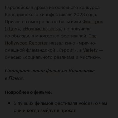
Европейская драма из основного конкурса
Венецианского кинофестиваля 2023 года.
Призов на смотре лента бельгийки
Фин Трох
(
«Дом»
,
«Ночные вызовы»
) не получила,
но объездила множество фестивалей.
The
Hollywood Reporter
назвал кино «мрачно-
смешной фламандской „Кэрри“», а
Variety
—
смесью «социального реализма и мистики».
Смотрите этот
фильм
на Кинопоиске
в Плюсе.
Подробнее о фильме:
5 лучших фильмов фестиваля Voices: о чем
они и когда выйдут в прокат