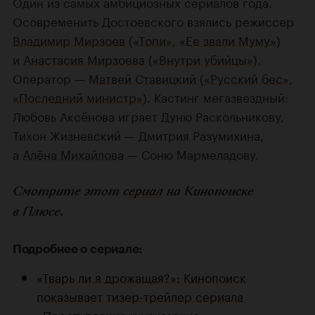
Один из самых амбициозных сериалов года.
Осовременить Достоевского взялись режиссер
Владимир Мирзоев
(
«Топи»
,
«Ее звали Муму»
)
и
Анастасия Мирзоева
(
«Внутри убийцы»
).
Оператор —
Матвей Ставицкий
(
«Русский бес»
,
«Последний министр»
). Кастинг мегазвездный:
Любовь Аксёнова играет Дуню Раскольникову,
Тихон Жизневский — Дмитрия Разумихина,
а
Алёна Михайлова
— Соню Мармеладову.
Смотрите этот
сериал
на Кинопоиске
в Плюсе.
Подробнее о сериале:
«Тварь ли я дрожащая?»: Кинопоиск
показывает тизер-трейлер сериала
«Преступление и наказание»