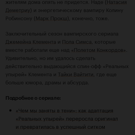
жителям дома опять не придется. Наде (
Натасия
Деметриу
) и энергетическому вампиру Колину
Робинсону (
Марк Прокш
), конечно, тоже.
Заключительный сезон вампирского сериала
Джемейна Клемента
и
Пола Симса
, которые
вместе работали еще над
«Полетом Конкордов»
.
Удивительно, но им удалось сделать
действительно выдающийся спин-офф «Реальных
упырей» Клемента и
Тайки Вайтити
, где еще
больше юмора, драмы и абсурда.
Подробнее о сериале:
«Чем мы заняты в тени»: как адаптация
«Реальных упырей» переросла оригинал
и превратилась в успешный ситком