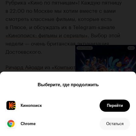
Рубрика «Кино по пятницам»! Каждую пятницу
в 22:00 по Москве мы хотим вместе с вами
смотреть классные фильмы, которые есть
в Плюсе, и обсуждать их в Telegram-канале
«Кинопоиск: фильмы и сериалы»
. Выбор этой
недели — очень британская экранизация
РЕКЛАМА
Достоевского.
Ричард Айоади
из
«Компьютерщиков»
в 2010-х
заявил себя как довольно остроумный
постановщик: сначала — подростковая драма
«Субмарина», следом — стильная фантазия
на тему «Двойника» Достоевского. Историю
о клерке, которого вытесняет более успешная
и наглая копия, украшают цитаты из
Романа
Полански
и
Терри Гиллиама
, сдавленный воздух
антиутопии,
Джесси Айзенберг
в двух ролях