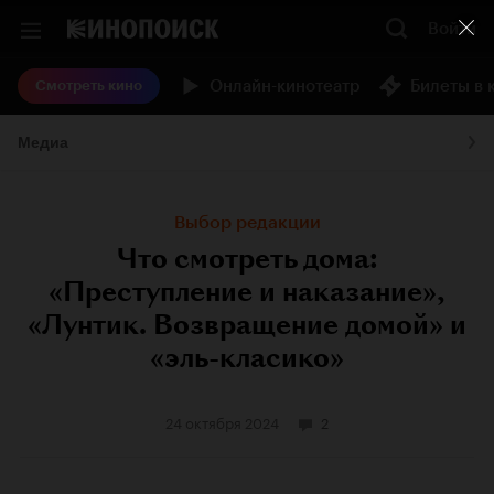
Войти
Онлайн-кинотеатр
Билеты в 
Смотреть кино
Медиа
Выбор редакции
Что смотреть дома:
«Преступление и наказание»,
«Лунтик. Возвращение домой» и
«эль-класико»
24 октября 2024
2