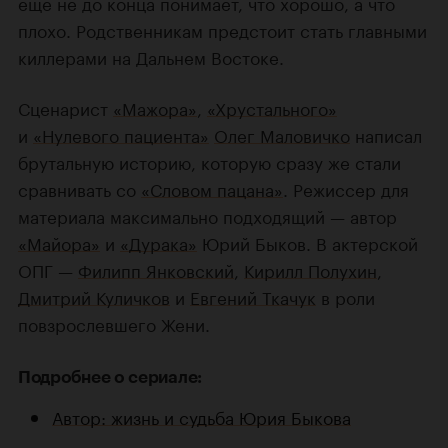
еще не до конца понимает, что хорошо, а что
плохо. Родственникам предстоит стать главными
киллерами на Дальнем Востоке.
Сценарист
«Мажора»
,
«Хрустального»
и
«Нулевого пациента»
Олег Маловичко
написал
брутальную историю, которую сразу же стали
сравнивать со
«Словом пацана»
. Режиссер для
материала максимально подходящий — автор
«Майора»
и
«Дурака»
Юрий Быков. В актерской
ОПГ —
Филипп Янковский
,
Кирилл Полухин
,
Дмитрий Куличков
и
Евгений Ткачук
в роли
повзрослевшего Жени.
Подробнее о сериале:
Автор: жизнь и судьба Юрия Быкова