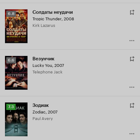
Солдаты неудачи
Рейтинг
6.8
Tropic Thunder
,
2008
Кинопоиска
Kirk Lazarus
6.8
Везунчик
Рейтинг
6.6
Lucky You
,
2007
Кинопоиска
Telephone Jack
6.6
Зодиак
Рейтинг
7.3
Zodiac
,
2007
Кинопоиска
Paul Avery
7.3