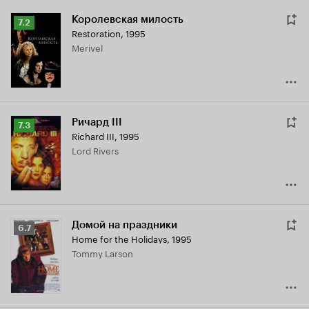
Королевская милость
Рейтинг
7.2
Restoration
,
1995
Кинопоиска
Merivel
7.2
Ричард III
Рейтинг
7.3
Richard III
,
1995
Кинопоиска
Lord Rivers
7.3
Домой на праздники
Рейтинг
6.7
Home for the Holidays
,
1995
Кинопоиска
Tommy Larson
6.7