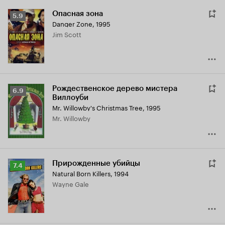
Опасная зона
Рейтинг
5.9
Danger Zone
,
1995
Кинопоиска
Jim Scott
5.9
Рождественское дерево мистера
Рейтинг
6.9
Виллоуби
Кинопоиска
Mr. Willowby's Christmas Tree
,
1995
6.9
Mr. Willowby
Прирожденные убийцы
Рейтинг
7.4
Natural Born Killers
,
1994
Кинопоиска
Wayne Gale
7.4