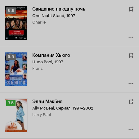
Свидание на одну ночь
Рейтинг
6.9
One Night Stand
,
1997
Кинопоиска
Charlie
6.9
Компания Хьюго
Рейтинг
5.9
Hugo Pool
,
1997
Кинопоиска
Franz
5.9
Элли МакБил
Рейтинг
7.5
Ally McBeal
,
Сериал, 1997–2002
Кинопоиска
Larry Paul
7.5