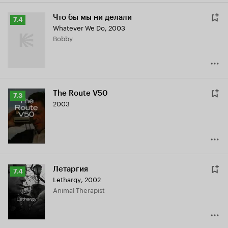
Что бы мы ни делали
Рейтинг
7.4
Whatever We Do
,
2003
Кинопоиска
Bobby
7.4
The Route V50
Рейтинг
7.3
2003
Кинопоиска
7.3
Летаргия
Рейтинг
7.4
Lethargy
,
2002
Кинопоиска
Animal Therapist
7.4