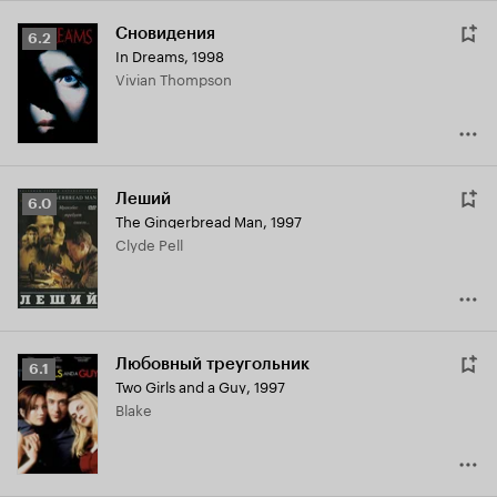
Сновидения
Рейтинг
6.2
In Dreams
,
1998
Кинопоиска
Vivian Thompson
6.2
Леший
Рейтинг
6.0
The Gingerbread Man
,
1997
Кинопоиска
Clyde Pell
6.0
Любовный треугольник
Рейтинг
6.1
Two Girls and a Guy
,
1997
Кинопоиска
Blake
6.1