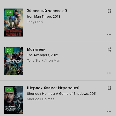
Железный человек 3
Рейтинг
7.4
Iron Man Three
,
2013
Кинопоиска
Tony Stark
7.4
Мстители
Рейтинг
7.9
The Avengers
,
2012
Кинопоиска
Tony Stark / Iron Man
7.9
Шерлок Холмс: Игра теней
Рейтинг
7.9
Sherlock Holmes: A Game of Shadows
,
2011
Кинопоиска
Sherlock Holmes
7.9