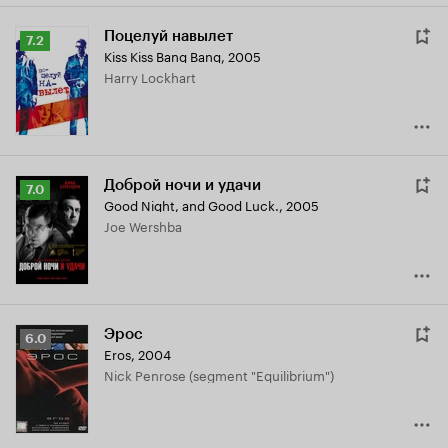
Поцелуй навылет
Рейтинг
7.2
Kiss Kiss Bang Bang
,
2005
Кинопоиска
Harry Lockhart
7.2
Доброй ночи и удачи
Рейтинг
7.0
Good Night, and Good Luck.
,
2005
Кинопоиска
Joe Wershba
7.0
Эрос
Рейтинг
6.0
Eros
,
2004
Кинопоиска
Nick Penrose (segment "Equilibrium")
6.0