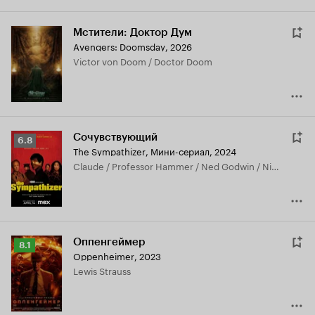
Мстители: Доктор Дум
Avengers: Doomsday
,
2026
Victor von Doom / Doctor Doom
Сочувствующий
Рейтинг
6.8
The Sympathizer
,
Мини-сериал, 2024
Кинопоиска
Claude / Professor Hammer / Ned Godwin / Niko Damianos / The Priest
6.8
Оппенгеймер
Рейтинг
8.1
Oppenheimer
,
2023
Кинопоиска
Lewis Strauss
8.1