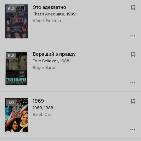
Это адекватно
Рейтинг
6.3
That's Adequate
,
1989
Кинопоиска
Albert Einstein
6.3
Верящий в правду
Рейтинг
6.8
True Believer
,
1988
Кинопоиска
Roger Baron
6.8
1969
Рейтинг
7.0
1969
,
1988
Кинопоиска
Ralph Carr
7.0