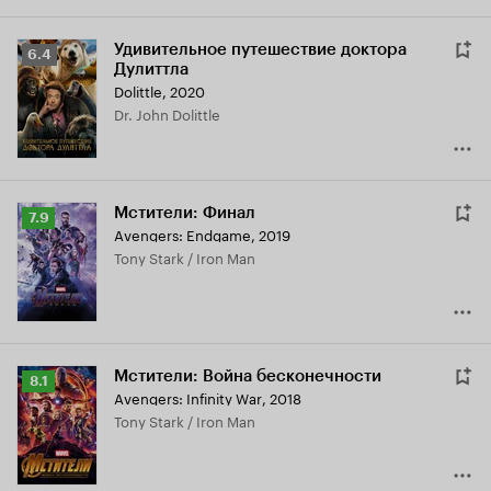
Удивительное путешествие доктора
Рейтинг
6.4
Дулиттла
Кинопоиска
Dolittle
,
2020
6.4
Dr. John Dolittle
Мстители: Финал
Рейтинг
7.9
Avengers: Endgame
,
2019
Кинопоиска
Tony Stark / Iron Man
7.9
Мстители: Война бесконечности
Рейтинг
8.1
Avengers: Infinity War
,
2018
Кинопоиска
Tony Stark / Iron Man
8.1