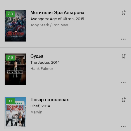
Мстители: Эра Альтрона
Рейтинг
7.3
Avengers: Age of Ultron
,
2015
Кинопоиска
Tony Stark / Iron Man
7.3
Судья
Рейтинг
7.9
The Judge
,
2014
Кинопоиска
Hank Palmer
7.9
Повар на колесах
Рейтинг
7.1
Chef
,
2014
Кинопоиска
Marvin
7.1