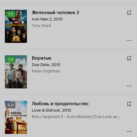
Железный человек 2
Рейтинг
7.5
Iron Man 2
,
2010
Кинопоиска
Tony Stark
7.5
Впритык
Рейтинг
7.2
Due Date
,
2010
Кинопоиска
Peter Highman
7.2
Любовь и предательство
Рейтинг
5.0
Love & Distrust
,
2010
Кинопоиска
Rob / Segment 5 - Auto Motives (True Love and False Hope)
5.0