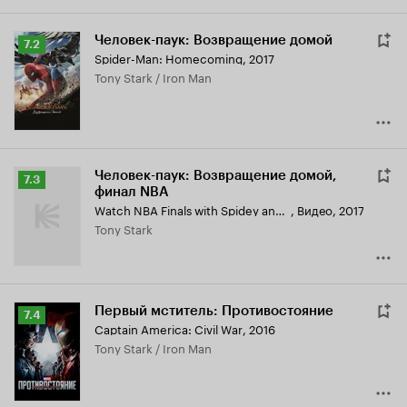
Человек-паук: Возвращение домой
Рейтинг
7.2
Spider-Man: Homecoming
,
2017
Кинопоиска
Tony Stark / Iron Man
7.2
Человек-паук: Возвращение домой,
Рейтинг
7.3
финал NBA
Кинопоиска
Watch NBA Finals with Spidey and Iron Man
,
Видео, 2017
7.3
Tony Stark
Первый мститель: Противостояние
Рейтинг
7.4
Captain America: Civil War
,
2016
Кинопоиска
Tony Stark / Iron Man
7.4