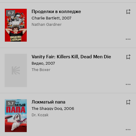
Проделки в колледже
Рейтинг
6.7
Charlie Bartlett
,
2007
Кинопоиска
Nathan Gardner
6.7
Vanity Fair: Killers Kill, Dead Men Die
Видео, 2007
The Boxer
Лохматый папа
Рейтинг
5.7
The Shaggy Dog
,
2006
Кинопоиска
Dr. Kozak
5.7