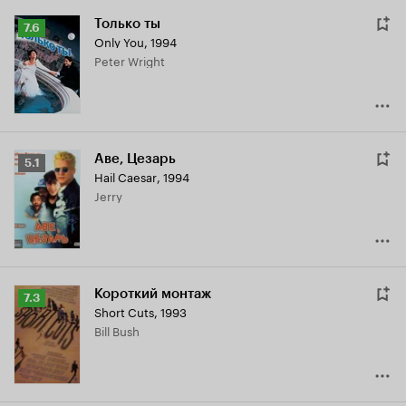
Только ты
Рейтинг
7.6
Only You
,
1994
Кинопоиска
Peter Wright
7.6
Аве, Цезарь
Рейтинг
5.1
Hail Caesar
,
1994
Кинопоиска
Jerry
5.1
Короткий монтаж
Рейтинг
7.3
Short Cuts
,
1993
Кинопоиска
Bill Bush
7.3