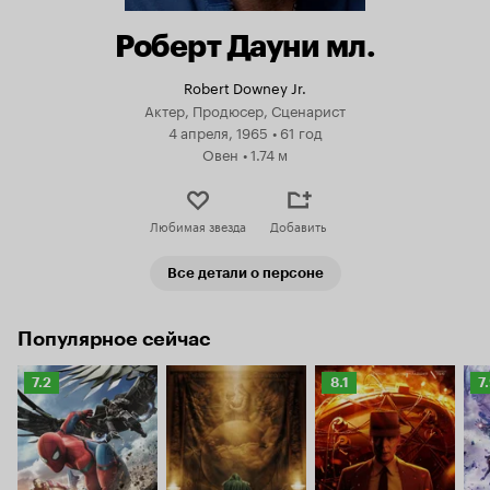
Роберт Дауни мл.
Robert Downey Jr.
Актер, Продюсер, Сценарист
4 апреля, 1965
•
61 год
Овен
•
1.74 м
Любимая звезда
Добавить
Все детали о персоне
Популярное сейчас
Рейтинг
Рейтинг
Р
7.2
8.1
7
Кинопоиска
Кинопоиска
К
7.2
8.1
7.