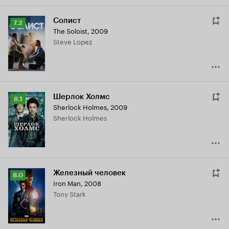
Солист
Рейтинг
7.2
The Soloist
,
2009
Кинопоиска
Steve Lopez
7.2
Шерлок Холмс
Рейтинг
8.1
Sherlock Holmes
,
2009
Кинопоиска
Sherlock Holmes
8.1
Железный человек
Рейтинг
8.0
Iron Man
,
2008
Кинопоиска
Tony Stark
8.0