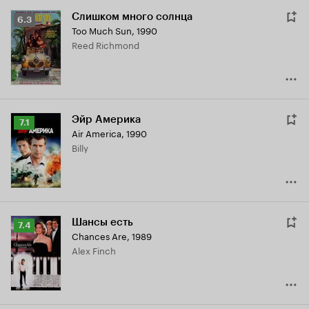
Слишком много солнца
Рейтинг
6.3
Too Much Sun
,
1990
Кинопоиска
Reed Richmond
6.3
Эйр Америка
Рейтинг
7.1
Air America
,
1990
Кинопоиска
Billy
7.1
Шансы есть
Рейтинг
7.4
Chances Are
,
1989
Кинопоиска
Alex Finch
7.4