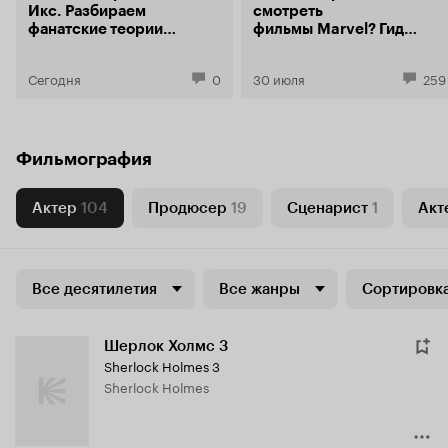
Икс. Разбираем
смотреть
фанатские теории
фильмы Marvel? Гид
о фильме «Мстители:
по главной
Доктор Дум»
супергеройской
Сегодня
0
30 июля
259
франшизе
современности
Фильмография
Актер
104
Продюсер
19
Сценарист
1
Акт
Все десятилетия
Все жанры
Сортировка
Шерлок Холмс 3
Sherlock Holmes 3
Sherlock Holmes