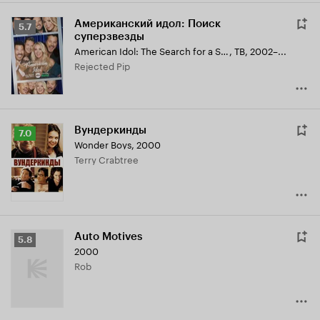
Американский идол: Поиск
Рейтинг
5.7
суперзвезды
Кинопоиска
American Idol: The Search for a Superstar
,
ТВ, 2002–...
5.7
Rejected Pip
Вундеркинды
Рейтинг
7.0
Wonder Boys
,
2000
Кинопоиска
Terry Crabtree
7.0
Auto Motives
Рейтинг
5.8
2000
Кинопоиска
Rob
5.8