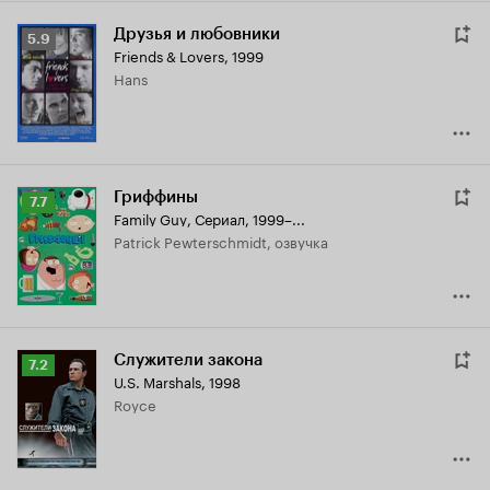
Друзья и любовники
Рейтинг
5.9
Friends & Lovers
,
1999
Кинопоиска
Hans
5.9
Гриффины
Рейтинг
7.7
Family Guy
,
Сериал, 1999–...
Кинопоиска
Patrick Pewterschmidt, озвучка
7.7
Служители закона
Рейтинг
7.2
U.S. Marshals
,
1998
Кинопоиска
Royce
7.2