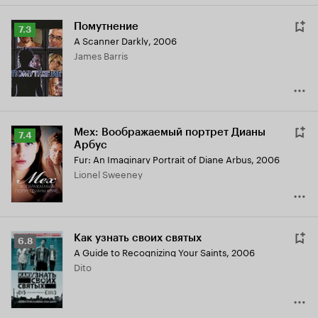
Помутнение
Рейтинг
7.3
A Scanner Darkly
,
2006
Кинопоиска
James Barris
7.3
Мех: Воображаемый портрет Дианы
Рейтинг
7.4
Арбус
Кинопоиска
Fur: An Imaginary Portrait of Diane Arbus
,
2006
7.4
Lionel Sweeney
Как узнать своих святых
Рейтинг
6.8
A Guide to Recognizing Your Saints
,
2006
Кинопоиска
Dito
6.8