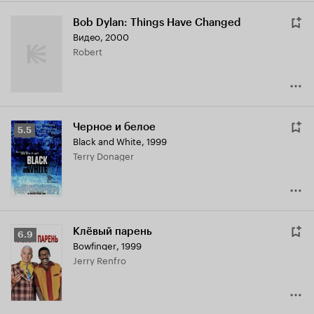
Bob Dylan: Things Have Changed
Видео, 2000
Robert
Черное и белое
Рейтинг
5.5
Black and White
,
1999
Кинопоиска
Terry Donager
5.5
Клёвый парень
Рейтинг
6.9
Bowfinger
,
1999
Кинопоиска
Jerry Renfro
6.9