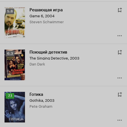
Решающая игра
Рейтинг
5.8
Game 6
,
2004
Кинопоиска
Steven Schwimmer
5.8
Поющий детектив
Рейтинг
6.3
The Singing Detective
,
2003
Кинопоиска
Dan Dark
6.3
Готика
Рейтинг
7.1
Gothika
,
2003
Кинопоиска
Pete Graham
7.1