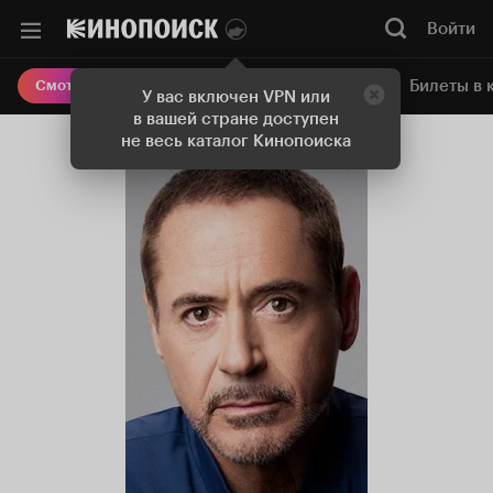
Войти
Онлайн-кинотеатр
Билеты в 
Смотреть кино
У вас включен VPN или
в вашей стране доступен
не весь каталог Кинопоиска