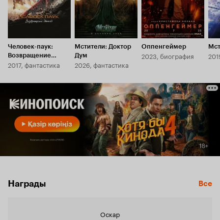
Человек-паук:
Мстители: Доктор
Оппенгеймер
Мст
2023, биография
201
Возвращение
Дум
2017, фантастика
2026, фантастика
домой
Награды
Все
Оскар