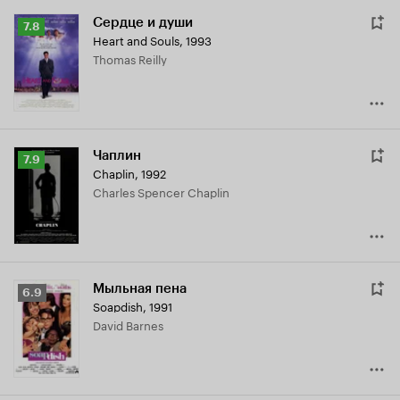
Сердце и души
Рейтинг
7.8
Heart and Souls
,
1993
Кинопоиска
Thomas Reilly
7.8
Чаплин
Рейтинг
7.9
Chaplin
,
1992
Кинопоиска
Charles Spencer Chaplin
7.9
Мыльная пена
Рейтинг
6.9
Soapdish
,
1991
Кинопоиска
David Barnes
6.9