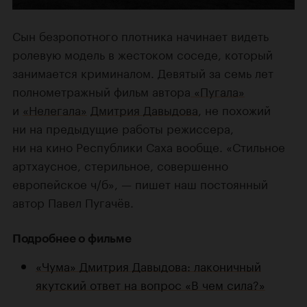
Сын безропотного плотника начинает видеть
ролевую модель в жестоком соседе, который
занимается криминалом. Девятый за семь лет
полнометражный фильм автора
«Пугала»
и
«Нелегала»
Дмитрия Давыдова
, не похожий
ни на предыдущие работы режиссера,
ни на кино Республики Саха вообще. «Стильное
артхаусное, стерильное, совершенно
европейское ч/б», — пишет наш постоянный
автор Павел Пугачёв.
Подробнее о фильме
«Чума» Дмитрия Давыдова: лаконичный
якутский ответ на вопрос «В чем сила?»