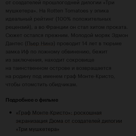
от создателей прошлогодней дилогии «Три
мушкетера». На Rotten Tomatoes у эпика
идеальный рейтинг (100% положительных
рецензий), а во Франции он стал хитом проката.
Сюжет остался прежним. Молодой моряк Эдмон
Дантес (
Пьер Нинэ
) проводит 14 лет в тюрьме
замка Иф по ложному обвинению, бежит
из заключения, находит сокровище
на таинственном острове и возвращается
на родину под именем граф Монте-Кристо,
чтобы отомстить обидчикам.
Подробнее о фильме
«Граф Монте-Кристо»: роскошная
экранизация Дюма от создателей дилогии
«Три мушкетера»