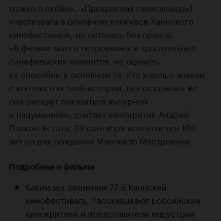
только о любви»
,
«Прекрасная смоковница»
)
участвовала в основном конкурсе Каннского
кинофестиваля, но осталась без призов.
«В фильме много остроумных и трогательных
синефильских моментов, но оценить
их способны в основном те, кто хорошо знаком
с контекстом этой истории, для остальных же
она рискует показаться вычурной
и надуманной»,
считает
кинокритик Андрей
Плахов. Кстати, 28 сентября исполняется 100
лет со дня рождения Марчелло Мастроянни.
Подробнее о фильме
Каким мы запомним 77-й Каннский
кинофестиваль. Рассказывают российские
кинокритики и представители индустрии