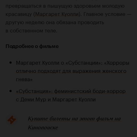
превращаться в пышущую здоровьем молодую
красавицу (
Маргарет Куолли
). Главное условие —
другую неделю она обязана проводить
в собственном теле.
Подробнее о фильме
Маргарет Куолли о «Субстанции»: «Хорроры
отлично подходят для выражения женского
гнева»
«Субстанция»: феминистский боди-хоррор
с Деми Мур и Маргарет Куолли
Купите билеты на этот фильм на
Кинопоиске