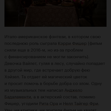
Итало-американское фэнтези, в котором свою
последнюю роль сыграла
Кэрри Фишер
(фильм
сняли еще в 2016-м, но из-за проблем
с финансированием не могли закончить).
Девочка Вайлет, гуляя в лесу, случайно попадает
в другой мир, где встречает добрую фею
Хэйзел. Та отдает ей магический цветок
и просит помочь в борьбе добра со злом. Одну
из музыкальных тем написал
Анджело
Бадаламенти
, а в актерский состав, помимо
Фишер, угодили
Рита Ора
и
Нелл Тайгер Фри
.
Увы,
ни критики
,
ни зрители
фильм не хвалят.