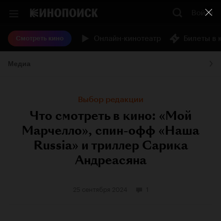
Войти
Онлайн-кинотеатр
Билеты в 
Смотреть кино
Медиа
Выбор редакции
Что смотреть в кино: «Мой
Марчелло», спин-офф «Наша
Russia» и триллер Сарика
Андреасяна
25 сентября 2024
1