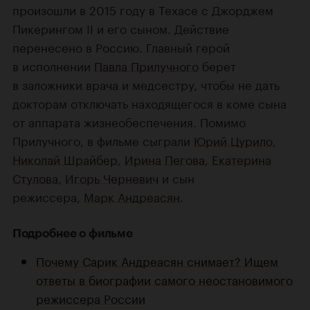
произошли в 2015 году в Техасе с Джорджем
Пикерингом II и его сыном. Действие
перенесено в Россию. Главный герой
в исполнении
Павла Прилучного
берет
в заложники врача и медсестру, чтобы не дать
докторам отключать находящегося в коме сына
от аппарата жизнеобеспечения. Помимо
Прилучного, в фильме сыграли
Юрий Цурило
,
Николай Шрайбер
,
Ирина Пегова
,
Екатерина
Стулова
,
Игорь Черневич
и сын
режиссера,
Марк Андреасян
.
Подробнее о фильме
Почему Сарик Андреасян снимает? Ищем
ответы в биографии самого неостановимого
режиссера России