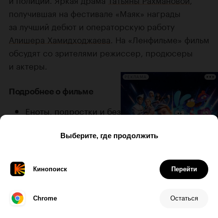
получившая на фестивале «Маяк» награды
за лучший дебют и операторскую работу
Алишера Хамидходжаева
. На «Ленфильме» фильм
обсудят со зрителями режиссер, продюсеры
и актеры.
РЕКЛАМА
Подробнее о фильме
Еноты, подростки и безымянный наукоград:
еще 5 удивительных фильмов фестиваля
«Маяк»
Купите билеты на этот фильм на
Кинопоиске