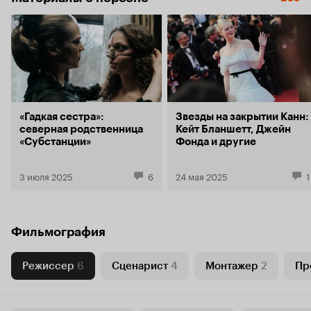
«Гадкая сестра»:
Звезды на закрытии Канн:
северная родственница
Кейт Бланшетт, Джейн
«Субстанции»
Фонда и другие
3 июля 2025
6
24 мая 2025
1
Фильмография
Режиссер
6
Сценарист
4
Монтажер
2
Пр