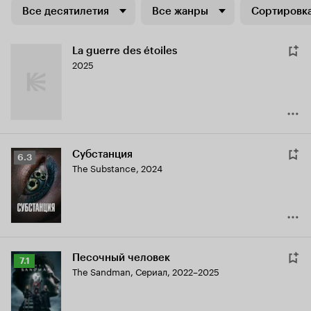
Все десятилетия
Все жанры
Сортировка
La guerre des étoiles
2025
Субстанция
Рейтинг
6.3
The Substance
,
2024
Кинопоиска
6.3
Песочный человек
Рейтинг
7.1
The Sandman
,
Сериал, 2022–2025
Кинопоиска
7.1