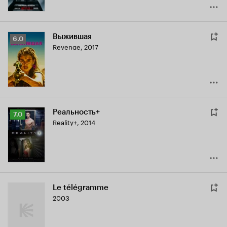
Выжившая
Рейтинг
6.0
Revenge
,
2017
Кинопоиска
6.0
Реальность+
Рейтинг
7.0
Reality+
,
2014
Кинопоиска
7.0
Le télégramme
2003