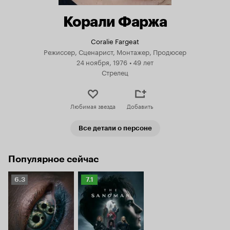
Корали Фаржа
Coralie Fargeat
Режиссер, Сценарист, Монтажер, Продюсер
24 ноября, 1976
•
49 лет
Стрелец
Любимая звезда
Добавить
Все детали о персоне
Популярное сейчас
Рейтинг
Рейтинг
6.3
7.1
Кинопоиска
Кинопоиска
6.3
7.1