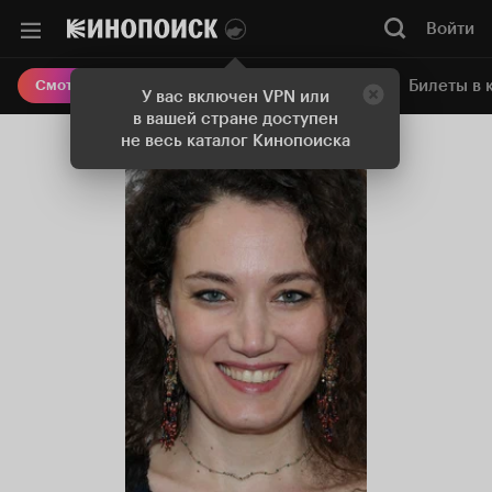
Войти
Онлайн-кинотеатр
Билеты в 
Смотреть кино
У вас включен VPN или
в вашей стране доступен
не весь каталог Кинопоиска