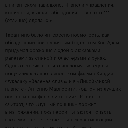
в гигантском павильоне. «Панели управления,
коридоры, вышки наблюдения — все это ***
(отлично) сделано!»
Тарантино было интересно посмотреть, как
обладающий безграничным бюджетом Кен Адам
придумал сражения людей с рюкзаками-
ракетами за спиной и бластерами в руках.
Однако он считает, что аналогичные сцены
получились лучше в японском фильме
Киндзи
Фукасаку
«Зеленая слизь»
и в
«Дикой-дикой
планете»
Антонио Маргерити
, «одном из лучших
спагетти-сай-фаев в истории». Режиссер
считает, что «Лунный гонщик» держит
в напряжении, пока герои пытаются попасть
в космос, но перестает быть захватывающим,
когда они там оказываются. Кроме того,