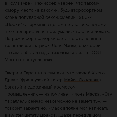
в Голливуде». Режиссер уверен, что такому
юмору место «в каком-нибудь второсортном
клоне популярной секс-комедии 1980-х
„Порки“
». Героиня в целом не удалась, потому
что сценаристы не придумали, что с ней делать.
Но режиссер подчеркивает, что это не вина
талантливой актрисы
Лоис Чайлз
, с которой
он сам работал над эпизодом сериала
«C.S.I.
Место преступления»
.
Эвери и Тарантино считают, что злодей Хьюго
Дракс (французский актер
Майкл Лонсдаль
) —
богатый и одержимый космосом
промышленник — напоминает Илона Маска. «Эту
параллель сейчас невозможно не заметить», —
говорит Тарантино. «Маск вполне мог написать
в Twitter цитату Дракса: „Даже перед лицом