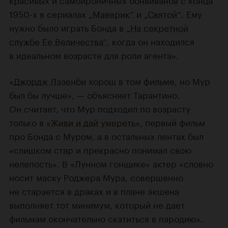
1950-х в сериалах
„Маверик“
и
„Святой“
. Ему
нужно было играть Бонда в
„На секретной
службе Ее Величества“
, когда он находился
в идеальном возрасте для роли агента».
«
Джордж Лэзенби
хорош в том фильме, но Мур
был бы лучше», — объясняет Тарантино.
Он считает, что Мур подходил по возрасту
только в
«Живи и дай умереть»
, первый фильм
про Бонда с Муром, а в остальных лентах был
«слишком стар и прекрасно понимал свою
нелепость». В «Лунном гонщике» актер «словно
носит маску Роджера Мура, совершенно
не старается в драках и в плане экшена
выполняет тот минимум, который не дает
фильмам окончательно скатиться в пародию».