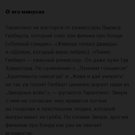
О его минусах
Тарантино не восторге от режиссуры
Льюиса
Гилберта
, который снял три фильма про Бонда
(
«Лунный гонщик»
,
«Живешь только дважды»
и
«Шпион, который меня любил»
). «Льюис
Гилберт — ужасный режиссер. Он даже хуже
Гая
Хэмилтона
. По сравнению с „Лунным гонщиком“
„Бриллианты навсегда“ и „Живи и дай умереть“
не так уж плохи! Гилберт цинично ворует идеи из
„Звездных войн“», — ругается Тарантино. Эвери
с ним не согласен: ему нравятся погоня
на гондолах и приспешник злодея, который
выпрыгивает из гроба. По словам Эвери, другим
фильмам про Бонда как раз не хватает
игривости.