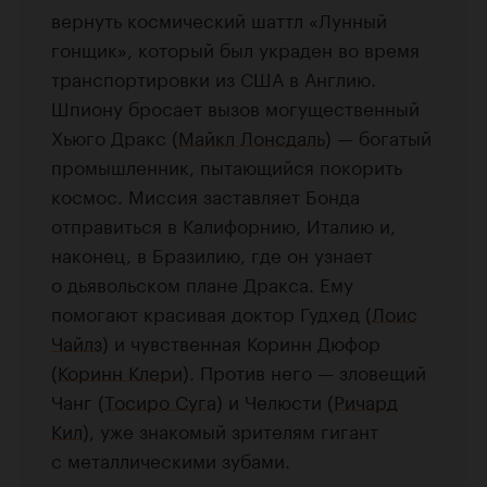
вернуть космический шаттл «Лунный
гонщик», который был украден во время
транспортировки из США в Англию.
Шпиону бросает вызов могущественный
Хьюго Дракс (
Майкл Лонсдаль
) — богатый
промышленник, пытающийся покорить
космос. Миссия заставляет Бонда
отправиться в Калифорнию, Италию и,
наконец, в Бразилию, где он узнает
о дьявольском плане Дракса. Ему
помогают красивая доктор Гудхед (
Лоис
Чайлз
) и чувственная Коринн Дюфор
(
Коринн Клери
). Против него — зловещий
Чанг (
Тосиро Суга
) и Челюсти (
Ричард
Кил
), уже знакомый зрителям гигант
с металлическими зубами.