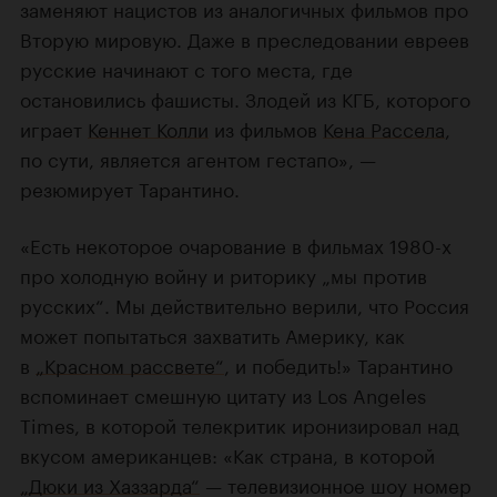
заменяют нацистов из аналогичных фильмов про
Вторую мировую. Даже в преследовании евреев
русские начинают с того места, где
остановились фашисты. Злодей из КГБ, которого
играет
Кеннет Колли
из фильмов
Кена Рассела
,
по сути, является агентом гестапо», —
резюмирует Тарантино.
«Есть некоторое очарование в фильмах 1980-х
про холодную войну и риторику „мы против
русских“. Мы действительно верили, что Россия
может попытаться захватить Америку, как
в
„Красном рассвете“
, и победить!» Тарантино
вспоминает смешную цитату из Los Angeles
Times, в которой телекритик иронизировал над
вкусом американцев: «Как страна, в которой
„Дюки из Хаззарда“
— телевизионное шоу номер