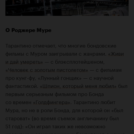
О Роджере Муре
Тарантино отмечает, что многие бондовские
фильмы с Муром заигрывали с жанрами.
«Живи
и дай умереть»
— с блэксплотейшеном,
«Человек с золотым пистолетом»
— с фильмам
про кунг-фу, «Лунный гонщик» — с научной
фантастикой.
«Шпион, который меня любил»
был
первым серьезным фильмом про Бонда
со времен
«Голдфингера»
. Тарантино любит
Мура, но не в роли Бонда, для которой он «был
староват» (во время съемок англичанину был
51 год): «Он играл таких же невозможно
красивых и самоироничных бонвиванов с конца