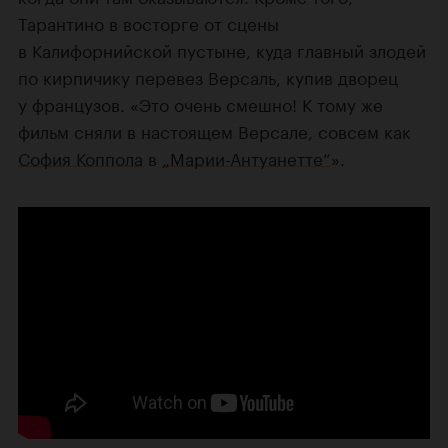
Тарантино в восторге от сцены
в Калифорнийской пустыне, куда главный злодей
по кирпичику перевез Версаль, купив дворец
у французов. «Это очень смешно! К тому же
фильм сняли в настоящем Версале, совсем как
София Коппола
в
„Марии-Антуанетте“
».