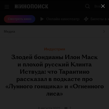
Войти
Онлайн-кинотеатр
Билеты в 
Смотреть кино
Медиа
Индустрия
Злодей бондианы Илон Маск
и плохой русский Клинта
Иствуда: что Тарантино
рассказал в подкасте про
«Лунного гонщика» и «Огненного
лиса»
8 августа 2022
7