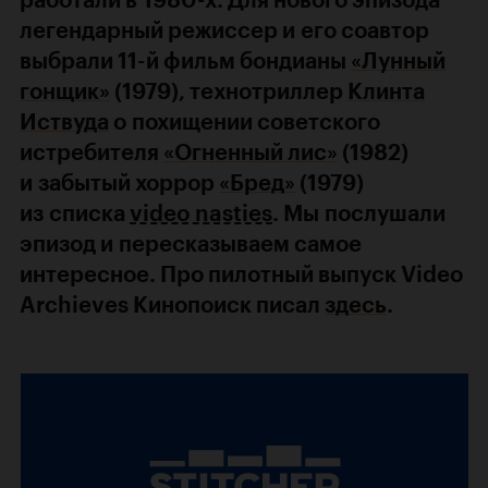
работали в 1980-х. Для нового эпизода
легендарный режиссер и его соавтор
выбрали 11-й фильм бондианы
«Лунный
гонщик»
(1979), технотриллер
Клинта
Иствуда
о похищении советского
истребителя
«Огненный лис»
(1982)
и забытый хоррор
«Бред»
(1979)
из списка
video nasties
. Мы послушали
эпизод и пересказываем самое
интересное. Про пилотный выпуск Video
Archieves Кинопоиск писал
здесь
.