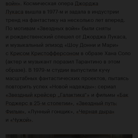
войн»
. Космическая опера
Джорджа
Лукаса
вышла в 1977-м и задала в индустрии
тренд на фантастику на несколько лет вперед.
По мотивам «Звездных войн» были сняты
и рождественский спешел от Джорджа Лукаса,
и музыкальный эпизод «Шоу Донни и Мари»
с
Крисом Кристофферсоном
в образе Хана Соло
(актер и музыкант поразил Тарантино в этом
образе). В 1979-м студии выпустили кучу
масштабных фантастических проектов, пытаясь
повторить успех «Новой надежды»: сериал
«Звездный крейсер „Галактика“»
и фильмы
«Бак
Роджерс в 25-м столетии»
,
«Звездный путь:
Фильм»
, «Лунный гонщик»,
«Черная дыра»
и
«Чужой»
.