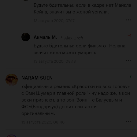
Будьте бдительны: если в кадре нет Майкла 
Кейна, значит вы с женой уснули.
13 августа 2020, 07:17
-4
Alex Croft
Акмаль М.
Будьте бдительны: если фильм от Нолана, 
значит жена может умереть
13 августа 2020, 08:18
7
NARAM-SUEN
'официальный ремейк «Красотки на всю голову» 
с Эми Шумер в главной роли' - ну надо же, в кои 
веки признают, а то вон 'Воин'   с Балуевым и 
ФСБ(Бондарчук) до сих считается 
оригинальным.
13 августа 2020, 08:46