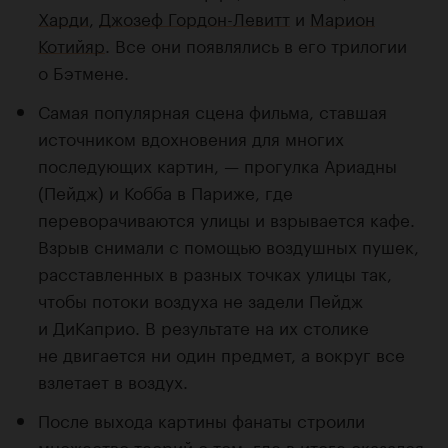
Харди
,
Джозеф Гордон-Левитт
и
Марион
Котийяр
. Все они появлялись в его трилогии
о Бэтмене.
Самая популярная сцена фильма, ставшая
источником вдохновения для многих
последующих картин, — прогулка Ариадны
(Пейдж) и Кобба в Париже, где
переворачиваются улицы и взрывается кафе.
Взрыв снимали с помощью воздушных пушек,
расставленных в разных точках улицы так,
чтобы потоки воздуха не задели Пейдж
и ДиКаприо. В результате на их столике
не двигается ни один предмет, а вокруг все
взлетает в воздух.
После выхода картины фанаты строили
множество теорий о том, где в итоге оказался