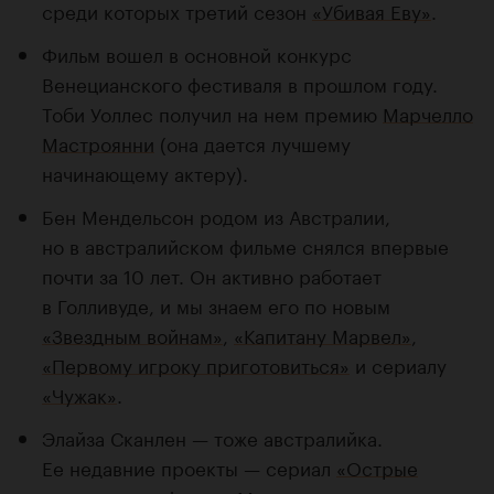
среди которых третий сезон
«Убивая Еву»
.
Фильм вошел в основной конкурс
Венецианского фестиваля в прошлом году.
Тоби Уоллес получил на нем премию
Марчелло
Мастроянни
(она дается лучшему
начинающему актеру).
Бен Мендельсон родом из Австралии,
но в австралийском фильме снялся впервые
почти за 10 лет. Он активно работает
в Голливуде, и мы знаем его по новым
«Звездным войнам»
,
«Капитану Марвел»
,
«Первому игроку приготовиться»
и сериалу
«Чужак»
.
Элайза Сканлен — тоже австралийка.
Ее недавние проекты — сериал
«Острые