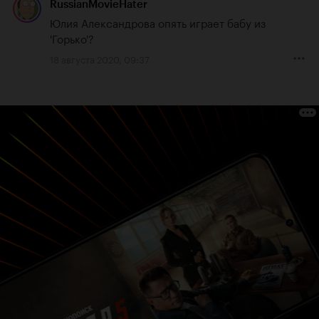
RussianMovieHater
Юлия Александрова опять играет бабу из 
'Горько'?
18 августа 2020, 09:37