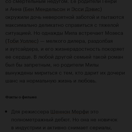
со смертельным недугом. Ее родители Генри
и Анна (
Бен Мендельсон
и
Эсси Дэвис
)
окружили дочь невероятной заботой и пытаются
максимально деликатно справиться с тяжелой
ситуацией. Но однажды Мила встречает Мозеса
(
Тоби Уоллес
) — мелкого дилера, раздолбая
и аутсайдера, и его жизнерадостность покоряет
ее сердце. В любой другой семьей такой роман
был бы запретным, но родители Милы
вынуждены мириться с тем, кто дарит их дочери
шанс на нормальную жизнь и любовь.
Факты о фильме
Для режиссера
Шеннон Мерфи
это
полнометражный дебют. Но она не новичок
в индустрии и активно снимает сериалы,