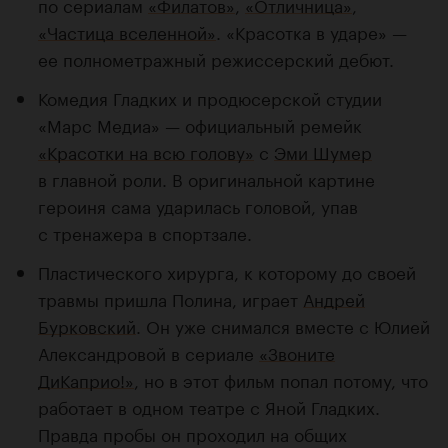
по сериалам
«Филатов»
,
«Отличница»
,
«Частица вселенной»
. «Красотка в ударе» —
ее полнометражный режиссерский дебют.
Комедия Гладких и продюсерской студии
«Марс Медиа» — официальный ремейк
«Красотки на всю голову»
с
Эми Шумер
в главной роли. В оригинальной картине
героиня сама ударилась головой, упав
с тренажера в спортзале.
Пластического хирурга, к которому до своей
травмы пришла Полина, играет
Андрей
Бурковский
. Он уже снимался вместе с Юлией
Александровой в сериале
«Звоните
ДиКаприо!»
, но в этот фильм попал потому, что
работает в одном театре с Яной Гладких.
Правда пробы он проходил на общих