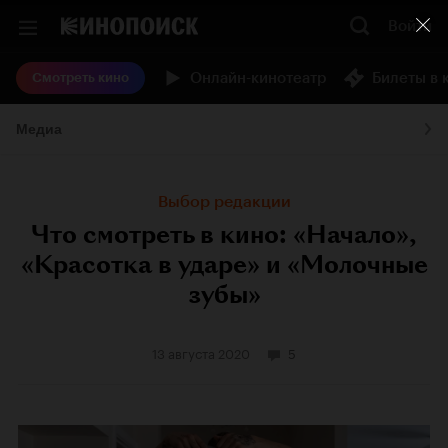
Войти
Онлайн-кинотеатр
Билеты в 
Смотреть кино
Медиа
Выбор редакции
Что смотреть в кино: «Начало»,
«Красотка в ударе» и «Молочные
зубы»
13 августа 2020
5