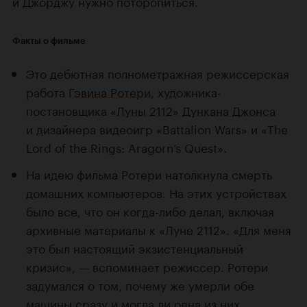
и Джорджу нужно поторопиться.
Факты о фильме
Это дебютная полнометражная режиссерская
работа
Гэвина Ротери
, художника-
постановщика
«Луны 2112»
Дункана Джонса
и дизайнера видеоигр «Battalion Wars» и «The
Lord of the Rings: Aragorn’s Quest».
На идею фильма Ротери натолкнула смерть
домашних компьютеров. На этих устройствах
было все, что он когда-либо делал, включая
архивные материалы к «Луне 2112». «Для меня
это был настоящий экзистенциальный
кризис», — вспоминает режиссер. Ротери
задумался о том, почему же умерли обе
машины сразу и могла ли одна из них