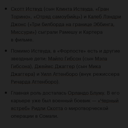
Скотт Иствуд
(сын
Клинта Иствуда
,
«Гран
Торино»
,
«Отряд самоубийц»
) и
Калеб Лэндри
Джонс
(
«Три билборда на границе Эббинга,
Миссури»
) сыграли Рамешу и Картера
в фильме.
Помимо Иствуда, в «Форпосте» есть и другие
звездные дети:
Майло Гибсон
(сын
Мэла
Гибсона
),
Джеймс Джаггер
(сын
Мика
Джаггера
) и
Уилл Аттенборо
(внук режиссера
Ричарда Аттенборо
).
Главная роль досталась
Орландо Блуму
. В его
карьере уже был военный боевик —
«Черный
ястреб»
Ридли Скотта
о миротворческой
операции в Сомали.