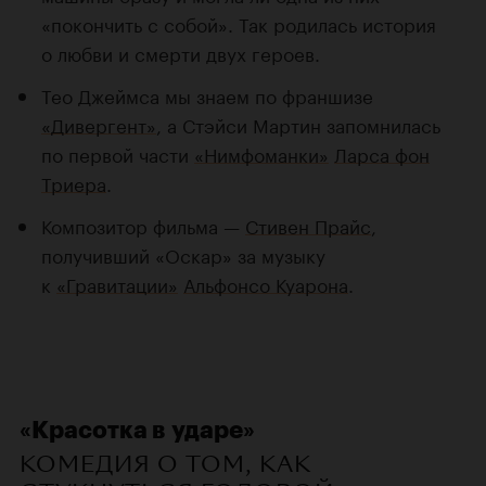
«покончить с собой». Так родилась история
о любви и смерти двух героев.
Тео Джеймса мы знаем по франшизе
«Дивергент»
, а Стэйси Мартин запомнилась
по первой части
«Нимфоманки»
Ларса фон
Триера
.
Композитор фильма —
Стивен Прайс
,
получивший «Оскар» за музыку
к
«Гравитации»
Альфонсо Куарона
.
«Красотка в ударе»
КОМЕДИЯ О ТОМ, КАК