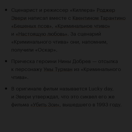
Сценарист и режиссер «Киллера»
Роджер
Эвери
написал вместе с
Квентином Тарантино
«Бешеных псов»
,
«Криминальное чтиво»
и
«Настоящую любовь»
. За сценарий
«Криминального чтива» они, напомним,
получили «Оскар».
Прическа героини Нины Добрев — отсылка
к персонажу
Умы Турман
из «Криминального
чтива».
В оригинале фильм называется Lucky day,
и Эвери утверждал, что это сиквел его же
фильма
«Убить Зои»
, вышедшего в 1993 году.