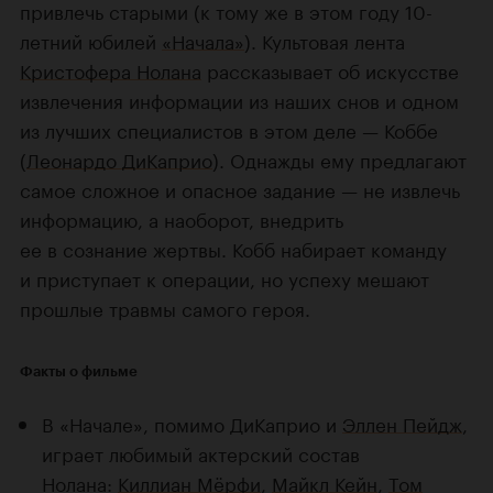
привлечь старыми (к тому же в этом году 10-
летний юбилей
«Начала»
).
Культовая лента
Кристофера Нолана
рассказывает об искусстве
извлечения информации из наших снов и одном
из лучших специалистов в этом деле — Коббе
(
Леонардо ДиКаприо
). Однажды ему предлагают
самое сложное и опасное задание — не извлечь
информацию, а наоборот, внедрить
ее в сознание жертвы. Кобб набирает команду
и приступает к операции, но успеху мешают
прошлые травмы самого героя.
Факты о фильме
В «Начале», помимо ДиКаприо и
Эллен Пейдж
,
играет любимый актерский состав
Нолана:
Киллиан Мёрфи
,
Майкл Кейн
,
Том