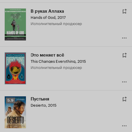
В руках Аллаха
Hands of God
,
2017
исполнительный продюсер
Это меняет всё
This Changes Everything
,
2015
исполнительный продюсер
Пустыня
Рейтинг
5.9
Desierto
,
2015
Кинопоиска
5.9