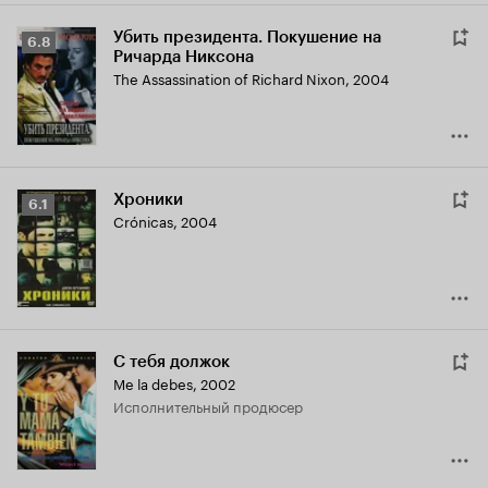
Убить президента. Покушение на
Рейтинг
6.8
Ричарда Никсона
Кинопоиска
The Assassination of Richard Nixon
,
2004
6.8
Хроники
Рейтинг
6.1
Crónicas
,
2004
Кинопоиска
6.1
С тебя должок
Me la debes
,
2002
исполнительный продюсер