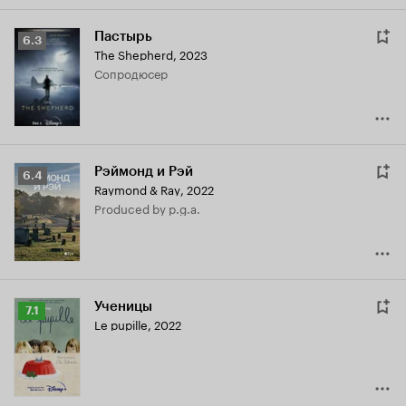
Пастырь
Рейтинг
6.3
The Shepherd
,
2023
Кинопоиска
сопродюсер
6.3
Рэймонд и Рэй
Рейтинг
6.4
Raymond & Ray
,
2022
Кинопоиска
produced by p.g.a.
6.4
Ученицы
Рейтинг
7.1
Le pupille
,
2022
Кинопоиска
7.1