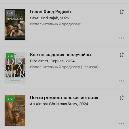
Голос Хинд Раджаб
Рейтинг
6.9
Sawt Hind Rajab
,
2025
Кинопоиска
исполнительный продюсер
6.9
Все совпадения неслучайны
Рейтинг
7.4
Disclaimer
,
Сериал, 2024
Кинопоиска
исполнительный продюсер (1 эпизод)
7.4
Почти рождественская история
Рейтинг
7.2
An Almost Christmas Story
,
2024
Кинопоиска
7.2