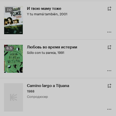
И твою маму тоже
Рейтинг
7.0
Y tu mamá también
,
2001
Кинопоиска
7.0
Любовь во время истерии
Рейтинг
6.5
Sólo con tu pareja
,
1991
Кинопоиска
6.5
Camino largo a Tijuana
1988
сопродюсер