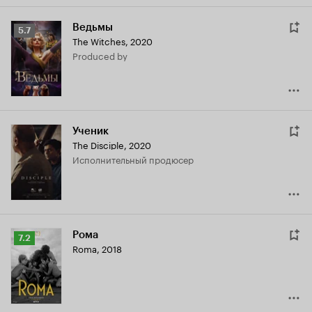
Ведьмы
Рейтинг
5.7
The Witches
,
2020
Кинопоиска
produced by
5.7
Ученик
The Disciple
,
2020
исполнительный продюсер
Рома
Рейтинг
7.2
Roma
,
2018
Кинопоиска
7.2