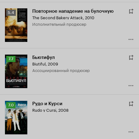
Повторное нападение на булочную
Рейтинг
5.4
The Second Bakery Attack
,
2010
Кинопоиска
исполнительный продюсер
5.4
Бьютифул
Рейтинг
7.7
Biutiful
,
2009
Кинопоиска
ассоциированный продюсер
7.7
Рудо и Курси
Рейтинг
7.0
Rudo y Cursi
,
2008
Кинопоиска
7.0