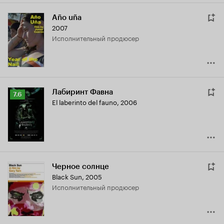
Año uña
2007
исполнительный продюсер
Лабиринт Фавна
Рейтинг
7.6
El laberinto del fauno
,
2006
Кинопоиска
7.6
Черное солнце
Black Sun
,
2005
исполнительный продюсер