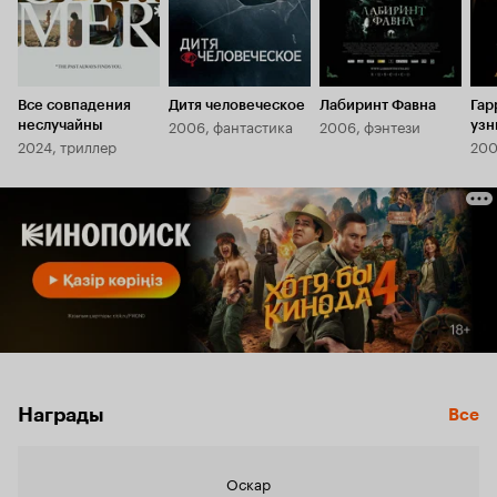
Все совпадения
Дитя человеческое
Лабиринт Фавна
Гар
2006, фантастика
2006, фэнтези
неслучайны
узн
2024, триллер
200
Награды
Все
Оскар