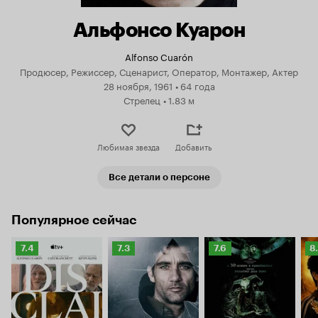
Альфонсо Куарон
Alfonso Cuarón
Продюсер, Режиссер, Сценарист, Оператор, Монтажер, Актер
28 ноября, 1961
•
64 года
Стрелец
•
1.83 м
Любимая звезда
Добавить
Все детали о персоне
Популярное сейчас
Рейтинг
Рейтинг
Рейтинг
Р
7.4
7.3
7.6
8
Кинопоиска
Кинопоиска
Кинопоиска
К
7.4
7.3
7.6
8.