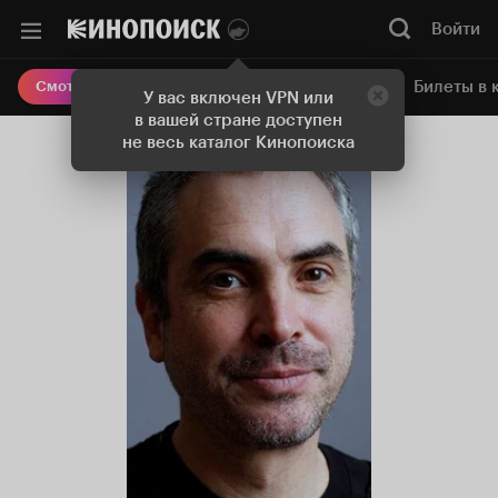
Войти
Онлайн-кинотеатр
Билеты в 
Смотреть кино
У вас включен VPN или
в вашей стране доступен
не весь каталог Кинопоиска