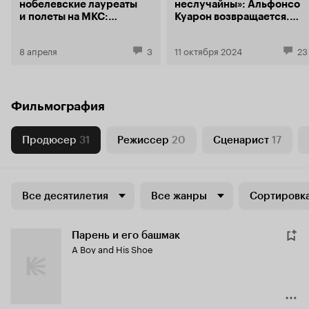
нобелевские лауреаты
неслучайны»: Альфонсо
и полеты на МКС:
Куарон возвращается.
как снимают космос
С кринжем
в кино
8 апреля
3
11 октября 2024
23
Фильмография
Продюсер
31
Режиссер
20
Сценарист
17
Все десятилетия
Все жанры
Сортировка
Парень и его башмак
A Boy and His Shoe