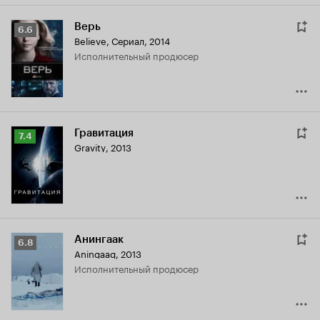
Верь
Рейтинг
6.6
Believe
,
Сериал, 2014
Кинопоиска
исполнительный продюсер
6.6
Гравитация
Рейтинг
7.4
Gravity
,
2013
Кинопоиска
7.4
Анингаак
Рейтинг
6.8
Aningaaq
,
2013
Кинопоиска
исполнительный продюсер
6.8