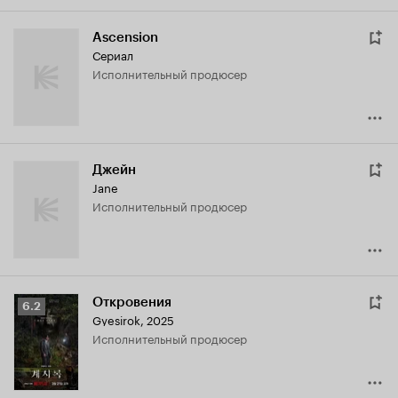
Ascension
Сериал
исполнительный продюсер
Джейн
Jane
исполнительный продюсер
Откровения
Рейтинг
6.2
Gyesirok
,
2025
Кинопоиска
исполнительный продюсер
6.2