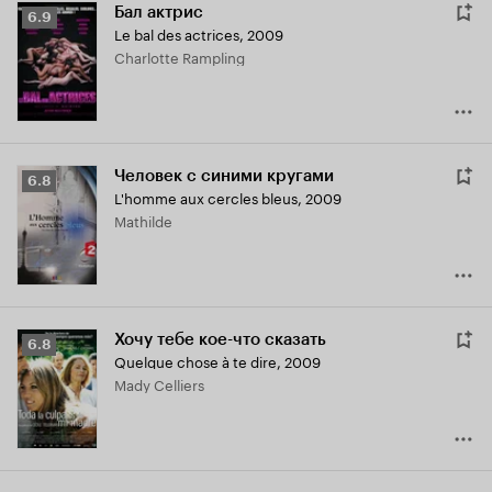
Бал актрис
Рейтинг
6.9
Le bal des actrices
,
2009
Кинопоиска
Charlotte Rampling
6.9
Человек с синими кругами
Рейтинг
6.8
L'homme aux cercles bleus
,
2009
Кинопоиска
Mathilde
6.8
Хочу тебе кое-что сказать
Рейтинг
6.8
Quelque chose à te dire
,
2009
Кинопоиска
Mady Celliers
6.8