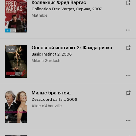
Коллекция Фред Варгас
Collection Fred Vargas
,
Сериал, 2007
Mathilde
Основной инстинкт 2: Жажда риска
Рейтинг
5.4
Basic Instinct 2
,
2006
Кинопоиска
Milena Gardosh
5.4
Милые бранятся...
Désaccord parfait
,
2006
Alice d'Abanville