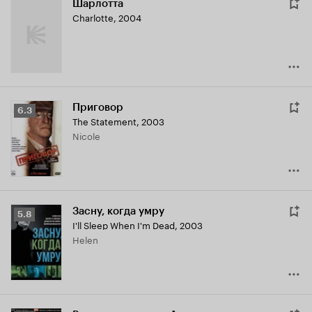
Шарлотта
Charlotte
,
2004
Приговор
Рейтинг
6.3
The Statement
,
2003
Кинопоиска
Nicole
6.3
Засну, когда умру
Рейтинг
5.8
I'll Sleep When I'm Dead
,
2003
Кинопоиска
Helen
5.8