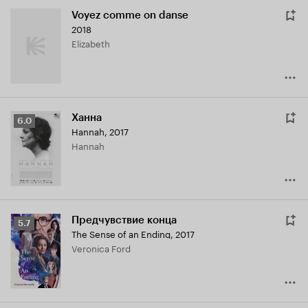
Voyez comme on danse
2018
Elizabeth
Ханна
Рейтинг
6.0
Hannah
,
2017
Кинопоиска
Hannah
6.0
Предчувствие конца
Рейтинг
5.7
The Sense of an Ending
,
2017
Кинопоиска
Veronica Ford
5.7