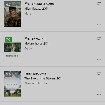
Мельница и крест
Рейтинг
6.7
Mlyn i krzyz
,
2011
Кинопоиска
Mary
6.7
Меланхолия
Рейтинг
7.0
Melancholia
,
2011
Кинопоиска
Gaby
7.0
Глаз шторма
Рейтинг
5.9
The Eye of the Storm
,
2011
Кинопоиска
Elizabeth Hunter
5.9