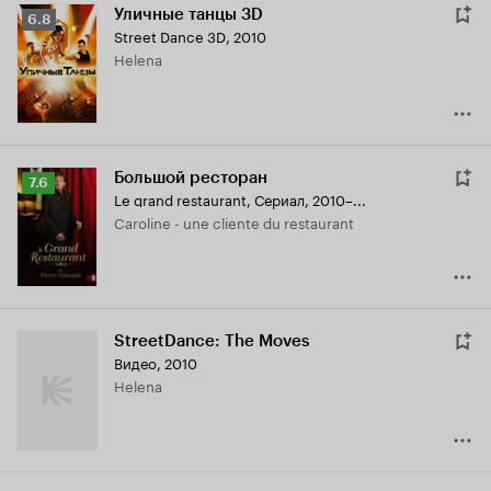
Уличные танцы 3D
Рейтинг
6.8
Street Dance 3D
,
2010
Кинопоиска
Helena
6.8
Большой ресторан
Рейтинг
7.6
Le grand restaurant
,
Сериал, 2010–...
Кинопоиска
Caroline - une cliente du restaurant
7.6
StreetDance: The Moves
Видео, 2010
Helena