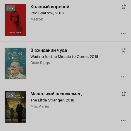
Красный воробей
Рейтинг
5.6
Red Sparrow
,
2018
Кинопоиска
Matron
5.6
В ожидании чуда
Waiting for the Miracle to Come
,
2018
Dixie Riggs
Маленький незнакомец
Рейтинг
5.5
The Little Stranger
,
2018
Кинопоиска
Mrs. Ayres
5.5