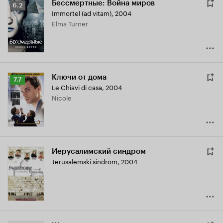
Бессмертные: Война миров
Рейтинг
6.2
Immortel (ad vitam)
,
2004
Кинопоиска
Elma Turner
6.2
Ключи от дома
Рейтинг
7.7
Le Chiavi di casa
,
2004
Кинопоиска
Nicole
7.7
Иерусалимский синдром
Jerusalemski sindrom
,
2004