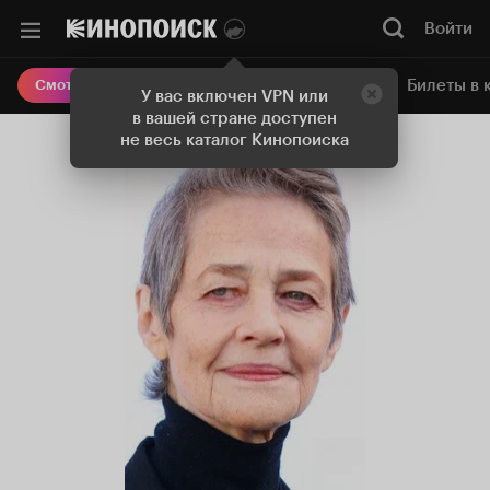
Войти
Онлайн-кинотеатр
Билеты в 
Смотреть кино
У вас включен VPN или
в вашей стране доступен
не весь каталог Кинопоиска