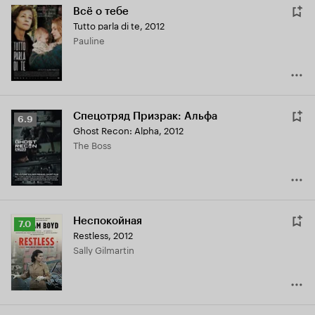
Всё о тебе
Tutto parla di te
,
2012
Pauline
Спецотряд Призрак: Альфа
Рейтинг
6.9
Ghost Recon: Alpha
,
2012
Кинопоиска
The Boss
6.9
Неспокойная
Рейтинг
7.0
Restless
,
2012
Кинопоиска
Sally Gilmartin
7.0