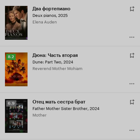
Два фортепиано
Deux pianos
,
2025
Elena Auden
Дюна: Часть вторая
Рейтинг
8.2
Dune: Part Two
,
2024
Кинопоиска
Reverend Mother Mohiam
8.2
Отец мать сестра брат
Рейтинг
6.9
Father Mother Sister Brother
,
2024
Кинопоиска
Mother
6.9