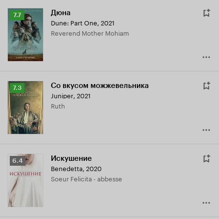
Дюна
Рейтинг
7.7
Dune: Part One
,
2021
Кинопоиска
Reverend Mother Mohiam
7.7
Со вкусом можжевельника
Рейтинг
7.3
Juniper
,
2021
Кинопоиска
Ruth
7.3
Искушение
Рейтинг
6.4
Benedetta
,
2020
Кинопоиска
Soeur Felicita - abbesse
6.4