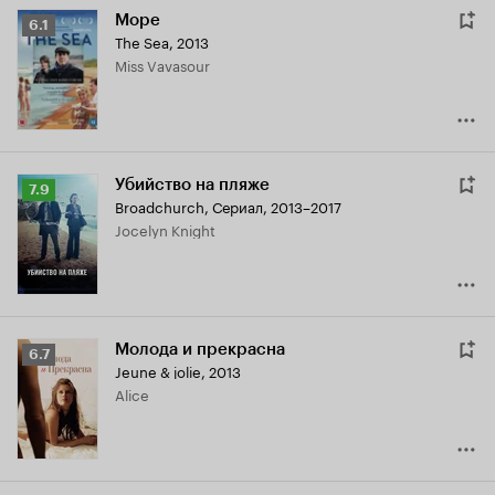
Море
Рейтинг
6.1
The Sea
,
2013
Кинопоиска
Miss Vavasour
6.1
Убийство на пляже
Рейтинг
7.9
Broadchurch
,
Сериал, 2013–2017
Кинопоиска
Jocelyn Knight
7.9
Молода и прекрасна
Рейтинг
6.7
Jeune & jolie
,
2013
Кинопоиска
Alice
6.7