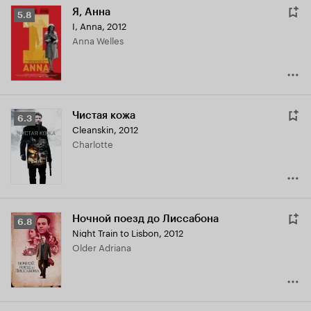
Я, Анна
Рейтинг
5.8
I, Anna
,
2012
Кинопоиска
Anna Welles
5.8
Чистая кожа
Рейтинг
6.3
Cleanskin
,
2012
Кинопоиска
Charlotte
6.3
Ночной поезд до Лиссабона
Рейтинг
6.8
Night Train to Lisbon
,
2012
Кинопоиска
Older Adriana
6.8