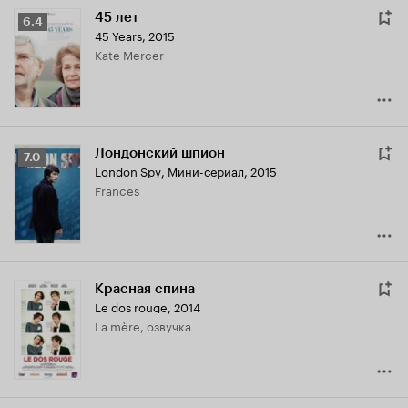
45 лет
Рейтинг
6.4
45 Years
,
2015
Кинопоиска
Kate Mercer
6.4
Лондонский шпион
Рейтинг
7.0
London Spy
,
Мини-сериал, 2015
Кинопоиска
Frances
7.0
Красная спина
Le dos rouge
,
2014
La mère, озвучка