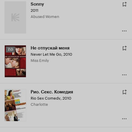
Sonny
2011
Abused Women
Не отпускай меня
Рейтинг
7.0
Never Let Me Go
,
2010
Кинопоиска
Miss Emily
7.0
Рио. Секс. Комедия
Rio Sex Comedy
,
2010
Charlotte