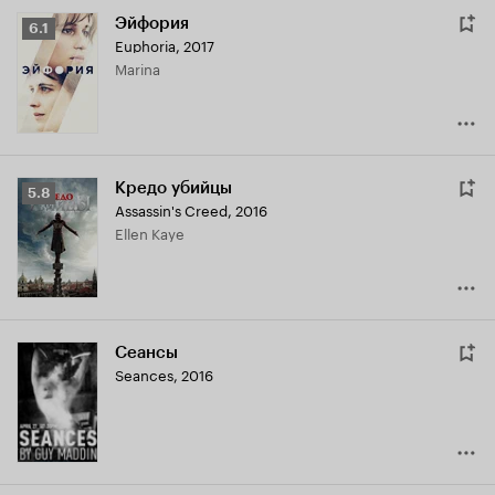
Эйфория
Рейтинг
6.1
Euphoria
,
2017
Кинопоиска
Marina
6.1
Кредо убийцы
Рейтинг
5.8
Assassin's Creed
,
2016
Кинопоиска
Ellen Kaye
5.8
Сеансы
Seances
,
2016