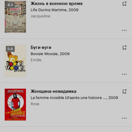
Жизнь в военное время
Рейтинг
6.1
Life During Wartime
,
2009
Кинопоиска
Jacqueline
6.1
Буги-вуги
Рейтинг
5.6
Boogie Woogie
,
2009
Кинопоиска
Emille
5.6
Женщина-невидимка
La femme invisible (d'après une histoire vraie)
,
2009
Rose