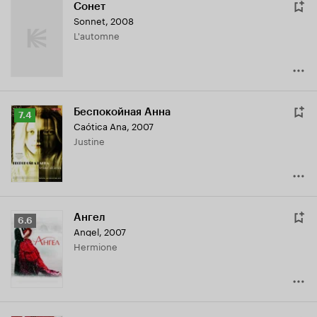
Сонет
Sonnet
,
2008
L'automne
Беспокойная Анна
Рейтинг
7.4
Caótica Ana
,
2007
Кинопоиска
Justine
7.4
Ангел
Рейтинг
6.6
Angel
,
2007
Кинопоиска
Hermione
6.6