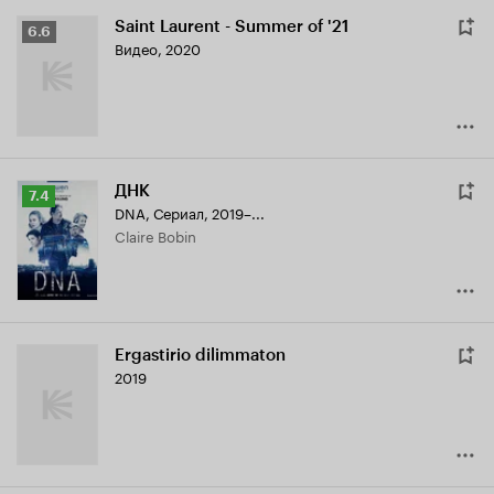
Saint Laurent - Summer of '21
Рейтинг
6.6
Видео, 2020
Кинопоиска
6.6
ДНК
Рейтинг
7.4
DNA
,
Сериал, 2019–...
Кинопоиска
Claire Bobin
7.4
Ergastirio dilimmaton
2019