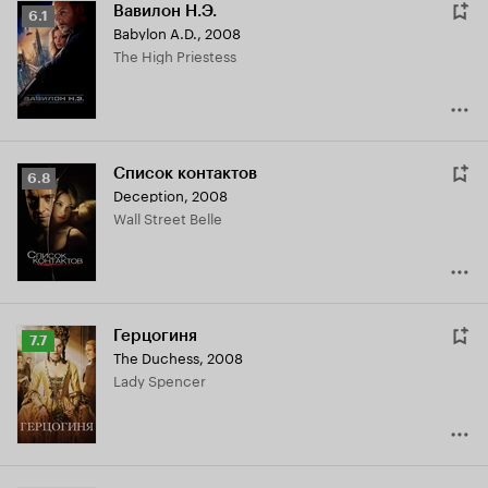
Вавилон Н.Э.
Рейтинг
6.1
Babylon A.D.
,
2008
Кинопоиска
The High Priestess
6.1
Список контактов
Рейтинг
6.8
Deception
,
2008
Кинопоиска
Wall Street Belle
6.8
Герцогиня
Рейтинг
7.7
The Duchess
,
2008
Кинопоиска
Lady Spencer
7.7