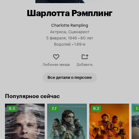
Шарлотта Рэмплинг
Charlotte Rampling
Актриса, Сценарист
5 февраля, 1946
•
80 лет
Водолей
•
1.69 м
Любимая звезда
Добавить
Все детали о персоне
Популярное сейчас
Рейтинг
Рейтинг
Рейтинг
Р
8.3
7.7
8.2
7
Кинопоиска
Кинопоиска
Кинопоиска
К
8.3
7.7
8.2
7.