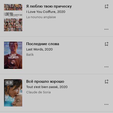
Я люблю твою прическу
I Love You Coiffure
,
2020
La nounou anglaise
Последние слова
Last Words
,
2020
Batlk
Всё прошло хорошо
Рейтинг
6.9
Tout s'est bien passé
,
2020
Кинопоиска
Claude de Soria
6.9