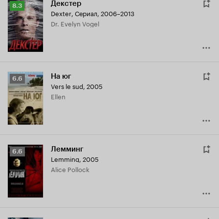
Декстер
Рейтинг
8.3
Dexter
,
Сериал, 2006–2013
Кинопоиска
Dr. Evelyn Vogel
8.3
На юг
Рейтинг
6.6
Vers le sud
,
2005
Кинопоиска
Ellen
6.6
Лемминг
Рейтинг
6.6
Lemming
,
2005
Кинопоиска
Alice Pollock
6.6