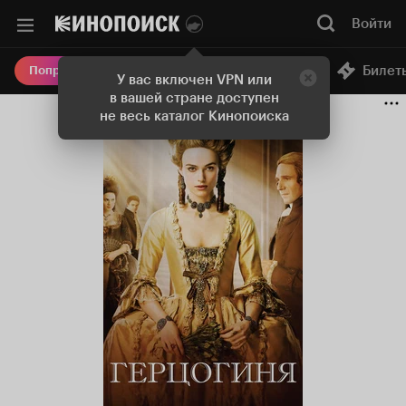
Войти
Онлайн-кинотеатр
Билет
Попробовать Плюс
У вас включен VPN или
в вашей стране доступен
не весь каталог Кинопоиска