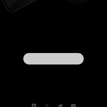
уже писала, это фильм о нравах того времени,
о женском бесправии и о мужском произволе,
в условиях которого женщинам, в частности
Джорджиане, приходилось только смиряться,
терпеть и подчиняться. И хоть то время внешне
было очень красивым, но всё-таки хорошо, что
мы в него не живём. 9 из 10