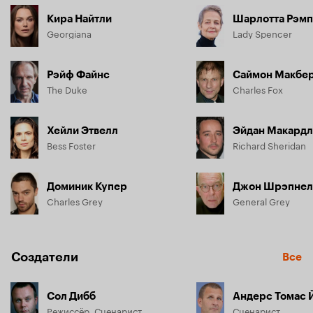
Кира Найтли
Шарлотта Рэмп
Georgiana
Lady Spencer
Рэйф Файнс
Саймон Макбе
The Duke
Charles Fox
Хейли Этвелл
Эйдан Макардл
Bess Foster
Richard Sheridan
Доминик Купер
Джон Шрэпнел
Charles Grey
General Grey
Создатели
Все
Сол Дибб
Андерс Томас 
Режиссёр, Сценарист
Сценарист