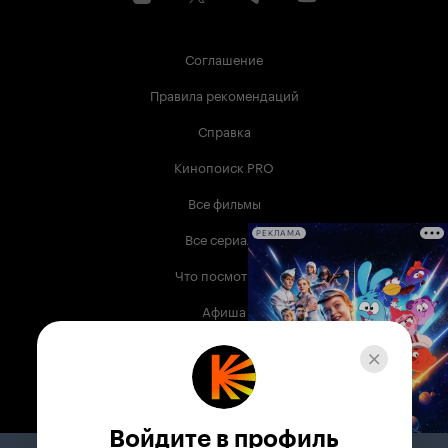
Соглашение
Правила рекомендаций
Справка
Кинопоиск PRO
Все фильмы
Все сериалы
РЕКЛАМА
Что посмотреть
Афиша
Музыка
Телепрограмма
Книги
Войдите в профиль