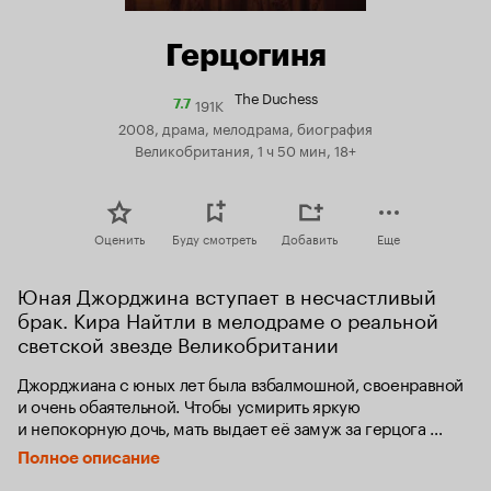
Герцогиня
The Duchess
191K
Рейтинг
7.7
Кинопоиска
2008, драма, мелодрама, биография
7.7
Великобритания, 1 ч 50 мин, 18+
Оценить
Буду смотреть
Добавить
Еще
Юная Джорджина вступает в несчастливый 
брак. Кира Найтли в мелодраме о реальной 
светской звезде Великобритании
Джорджиана с юных лет была взбалмошной, своенравной 
и очень обаятельной. Чтобы усмирить яркую 
и непокорную дочь, мать выдает её замуж за герцога 
графства Девоншир. Однако он холоден к юной и пылкой 
Полное описание
девушке, и Джорджиана решает найти счастье в другом: 