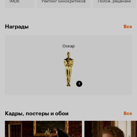
7.7
IMDb
Рейтинг кинокритиков
Полож. рецензии
Награды
Все
Оскар
1
Кадры, постеры и обои
Все