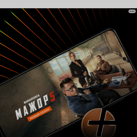
так, как надо для такой драмы, так, что я
прониклась драматичностью и трагизмом её
жизни. Герой Рэйфа Файнса был сдержанным и
бесчувственным в плане своего отношения к
окружающим. Его сдержанность была именно
такой, какая и требовалась, на его лице была
написана власть, а в моменты его внезапного
гнева становилось страшно. Декорации,
интерьеры, столовые сервизы, костюмы,
парики в «Герцогине» так и блещут своим
богатством, роскошью и красотой. Так и
хочется пройтись по тем полам, подняться по
тем лестницам, потанцевать в тех залах, жить в
тех домах, которые можно назвать дворцами,
хоть они таковыми и не являются, поесть из той
посуды, надеть те платья, ожерелья, серьги,
кольца, браслеты и парики. Эта внешняя
сторона делает фильм красивым, приковывает
к себе внимание, но в то же время не отвлекает
от сути фильма. А музыка, отлично подходящая
фильму, несёт в себе трагическое веяние.
«Герцогиня» оставила свой след в моём
памяти. Мне даже не хочется придираться к
тому, что Джорджиана не стареет, хотя идут
годы, а она родила не одного ребёнка. Как я