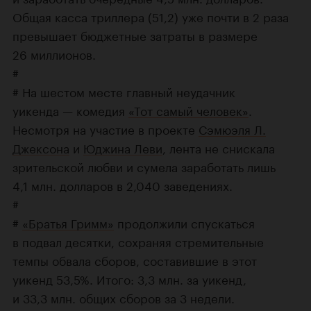
Общая касса триллера (51,2) уже почти в 2 раза
превышает бюджетные затраты в размере
26 миллионов.
#
# На шестом месте главный неудачник
уикенда — комедия
«Тот самый человек»
.
Несмотря на участие в проекте
Сэмюэля Л.
Джексона
и
Юджина Леви
, лента не снискала
зрительской любви и сумела заработать лишь
4,1 млн. долларов в 2,040 заведениях.
#
#
«Братья Гримм»
продолжили спускаться
в подвал десятки, сохраняя стремительные
темпы обвала сборов, составившие в этот
уикенд 53,5%. Итого: 3,3 млн. за уикенд,
и 33,3 млн. общих сборов за 3 недели.