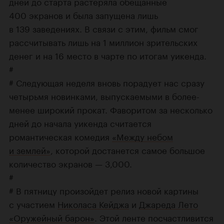
дней до старта растеряла обещанные
400 экранов и была запущена лишь
в 139 заведениях. В связи с этим, фильм смог
рассчитывать лишь на 1 миллион зрительских
денег и на 16 место в чарте по итогам уикенда.
#
# Следующая неделя вновь порадует нас сразу
четырьмя новинками, выпускаемыми в более-
менее широкий прокат. Фаворитом за несколько
дней до начала уикенда считается
романтическая комедия
«Между небом
и землей»
, которой достанется самое большое
количество экранов — 3,000.
#
# В пятницу произойдет релиз новой картины
с участием
Николаса Кейджа
и
Джареда Лето
«Оружейный барон»
. Этой ленте посчастливится