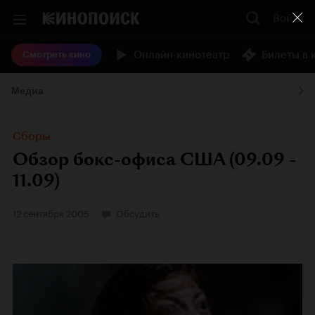
Войти
Онлайн-кинотеатр
Билеты в 
Смотреть кино
Медиа
Сборы
Обзор бокс-офиса США (09.09 -
11.09)
12 сентября 2005
Обсудить