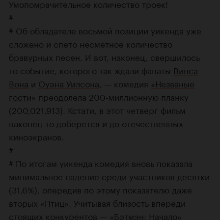
Умопомрачительное количество троек!
#
# Об обладателе восьмой позиции уикенда уже
сложено и спето несметное количество
бравурных песен. И вот, наконец, свершилось
то событие, которого так ждали фанаты
Винса
Вона
и
Оуэна Уилсона
, — комедия
«Незваные
гости»
преодолела 200-миллионную планку
(200,021,913). Кстати, в этот четверг фильм
наконец-то доберется и до отечественных
киноэкранов.
#
# По итогам уикенда комедия вновь показала
минимальное падение среди участников десятки
(31,6%), опередив по этому показателю даже
вторых «Птиц»
. Учитывая близость впереди
стоящих конкурентов —
«Бэтмэн: Начало»