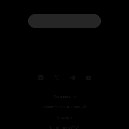
Соглашение
Правила рекомендаций
Справка
Кинопоиск PRO