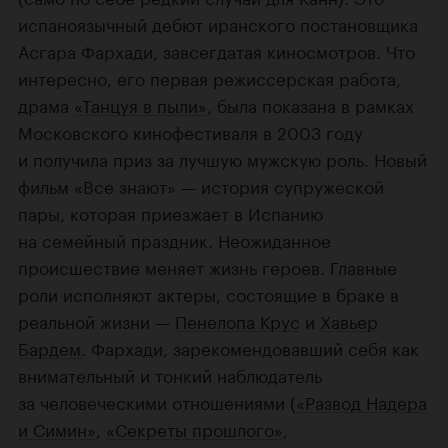
испаноязычный дебют иранского постановщика
Асгара Фархади, завсегдатая киносмотров. Что
интересно, его первая режиссерская работа,
драма
«Танцуя в пыли»
, была показана в рамках
Московского кинофестиваля в 2003 году
и получила приз за лучшую мужскую роль. Новый
фильм «Все знают» — история супружеской
пары, которая приезжает в Испанию
на семейный праздник. Неожиданное
происшествие меняет жизнь героев. Главные
роли исполняют актеры, состоящие в браке в
реальной жизни —
Пенелопа Крус
и
Хавьер
Бардем
. Фархади, зарекомендовавший себя как
внимательный и тонкий наблюдатель
за человеческими отношениями (
«Развод Надера
и Симин»
,
«Секреты прошлого»
,