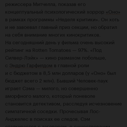
режиссера Митчелла, показав его
концептуальный психологический хоррор
«Оно»
в рамках программы «Неделя критики». Он хоть
и не завоевал главный приз секции, но обратил
на себя внимание многих кинокритиков.
На сегодняшний день у фильма очень высокий
рейтинг на Rotten Tomatoes — 97%. «Под
Силвер-Лэйк» — кино размахом побольше,
с
Эндрю Гарфилдом
в главной роли
и с бюджетом в 8,5 млн долларов (у «Оно» был
бюджет всего 2 млн). Бывший Человек-паук
играет Сэма — милого, но совершенно
аморфного малого, который поневоле
становится детективом, расследуя исчезновение
симпатичной соседки. Прочесывая Лос-
Анджелес в поисках ее следов, Сэм
сталкивается с заговором, о существовании