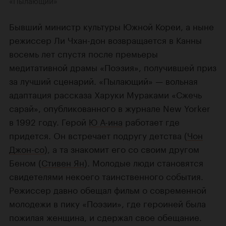
Бывший министр культуры Южной Кореи, а ныне
режиссер Ли Чхан-дон возвращается в Канны
восемь лет спустя после премьеры
медитативной драмы «Поэзия», получившей приз
за лучший сценарий. «Пылающий» — вольная
адаптация рассказа Харуки Мураками «Сжечь
сарай», опубликованного в журнале New Yorker
в 1992 году. Герой
Ю А-ина
работает где
придется. Он встречает подругу детства (
Чон
Джон-со
), а та знакомит его со своим другом
Беном (
Стивен Ян
). Молодые люди становятся
свидетелями некоего таинственного события.
Режиссер давно обещал фильм о современной
молодежи в пику «Поэзии», где героиней была
пожилая женщина, и сдержал свое обещание.