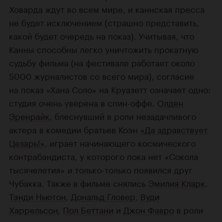
Ховарда ждут во всем мире, и каннская пресса
не будет исключением (страшно представить,
какой будет очередь на показ). Учитывая, что
Канны способны легко уничтожить прокатную
судьбу фильма (на фестивале работает около
5000 журналистов со всего мира), согласие
на показ «Хана Соло» на Круазетт означает одно:
студия очень уверена в спин-оффе.
Олден
Эренрайк
, блеснувший в роли незадачливого
актера в комедии братьев Коэн
«Да здравствует
Цезарь!»
, играет начинающего космического
контрабандиста, у которого пока нет «Сокола
тысячелетия» и только-только появился друг
Чубакка. Также в фильме снялись
Эмилия Кларк
,
Тэнди Ньютон
,
Дональд Гловер
,
Вуди
Харрельсон
,
Пол Беттани
и
Джон Фавро
в роли