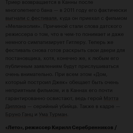
Триер возвращается в Канны после
многолетнего бана — в 2011 году его фактически
выгнали с фестиваля
, куда он приехал с фильмом
«Меланхолия». Причиной стали слова датского
режиссера о том, что в чем-то понимает и даже
немного симпатизирует Гитлеру. Теперь же
фестиваль снова готов раскрыть свои двери для
постановщика, хотя, конечно же, к любым его
публичным заявлениям будут прислушиваться
очень внимательно. При всем этом «Дом,
который построил Джек» обещает быть очень
неприятным фильмом, и в Каннах его почти
гарантированно освистают, ведь герой
Мэтта
Диллона
— серийный убийца. Также в кадре —
Бруно Ганц
и
Ума Турман
.
«Лето»
, режиссер
Кирилл Серебренников
/