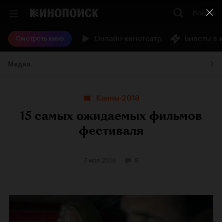
Войти
Онлайн-кинотеатр
Билеты в 
Смотреть кино
Медиа
Канны-2018
15 самых ожидаемых фильмов
фестиваля
7 мая 2018
8