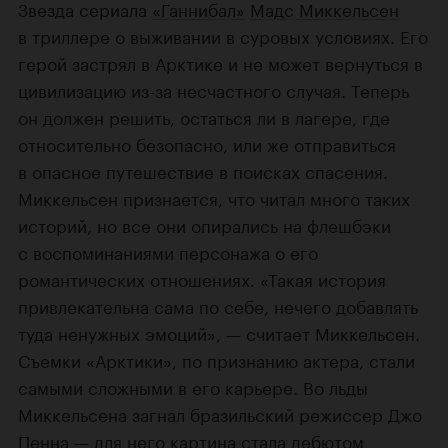
Звезда сериала
«Ганнибал»
Мадс Миккельсен
в триллере о выживании в суровых условиях. Его
герой застрял в Арктике и не может вернуться в
цивилизацию из-за несчастного случая. Теперь
он должен решить, остаться ли в лагере, где
относительно безопасно, или же отправиться
в опасное путешествие в поисках спасения.
Миккельсен признается, что читал много таких
историй, но все они опирались на флешбэки
с воспоминаниями персонажа о его
романтических отношениях. «Такая история
привлекательна сама по себе, нечего добавлять
туда ненужных эмоций», — считает Миккельсен.
Съемки «Арктики», по признанию актера, стали
самыми сложными в его карьере. Во льды
Миккельсена загнал бразильский режиссер Джо
Пенна — для него картина стала дебютом