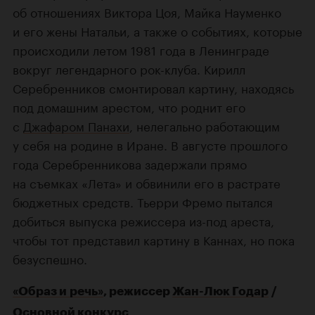
об отношениях Виктора Цоя, Майка Науменко
и его жены Натальи, а также о событиях, которые
происходили летом 1981 года в Ленинграде
вокруг легендарного рок-клуба. Кирилл
Серебренников смонтировал картину, находясь
под домашним арестом, что роднит его
с
Джафаром Панахи
, нелегально работающим
у себя на родине в Иране. В августе прошлого
года Серебренникова задержали прямо
на съемках «Лета» и обвинили его в растрате
бюджетных средств. Тьерри Фремо пытался
добиться выпуска режиссера из-под ареста,
чтобы тот представил картину в Каннах, но пока
безуспешно.
«Образ и речь»
, режиссер
Жан-Люк Годар
/
Основной конкурс