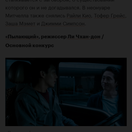
которого он и не догадывался. В неонуаре
Митчелла также снялись
Райли Кио
,
Тофер Грейс
,
Заша Мэмет
и
Джимми Симпсон
.
«Пылающий»
, режиссер
Ли Чхан-дон
/
Основной конкурс
«Пылающий»