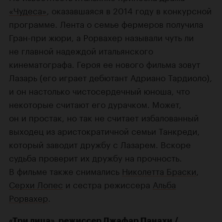
«Чудеса»
, оказавшаяся в 2014 году в конкурсной
программе. Лента о семье фермеров получила
Гран-при жюри, а Рорвахер называли чуть ли
не главной надеждой итальянского
кинематографа. Героя ее нового фильма зовут
Лазарь (его играет дебютант Адриано Тардиоло),
и он настолько чистосердечный юноша, что
некоторые считают его дурачком. Может,
он и простак, но так не считает избалованный
выходец из аристократичной семьи Танкреди,
который заводит дружбу с Лазарем. Вскоре
судьба проверит их дружбу на прочность.
В фильме также снимались
Николетта Браски
,
Серхи Лопес
и сестра режиссера
Альба
Рорвахер
.
«Три лица»
, режиссер
Джафар Панахи
/