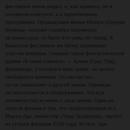
фестивале очень редко, и, как правило, не в
основном конкурсе, а в параллельных
программах. Предыдущий фильм Кёлера
«Сонная
болезнь»
получил серебро Берлинале
за режиссуру, но было это семь лет назад. В
Каннском фестивале же Кёлер принимает
участие впервые. Главный герой фантастической
драмы «В моей комнате» — Армин (
Ганс Лёв
),
фрилансер, у которого мало денег, но много
свободного времени. Он несчастен,
но не помышляет о другой жизни. Однажды
он просыпается и обнаруживает, что все
человечество исчезло с лица земли. Один из
плюсов фильма в том, что продюсировала его
Марен Аде
, режиссер
«Тони Эрдманна»
, одного
из лучших фильмов 2016 года. Кстати, Аде