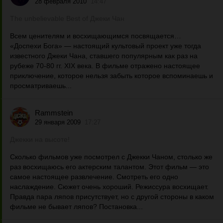
28 февраля 2010
14:47
The unbelievable Best of Джеки Чан
Всем ценителям и восхищающимся посвящается…
«Доспехи Бога» — настоящий культовый проект уже тогда
известного Джеки Чана, ставшего популярным как раз на
рубеже 70-80 гг. XIX века. В фильме отражено настоящее
приключение, которое нельзя забыть которое вспоминаешь и
просматриваешь...
Rammstein
29 января 2009
17:27
Джекки на высоте!
Сколько фильмов уже посмотрел с Джекки Чаном, столько же
раз восхищаюсь его актерским талантом. Этот фильм — это
самое настоящее развлечение. Смотреть его одно
наслаждение. Сюжет очень хороший. Режиссура восхищает.
Правда пара ляпов присутствует, но с другой стороны в каком
фильме не бывает ляпов? Постановка...