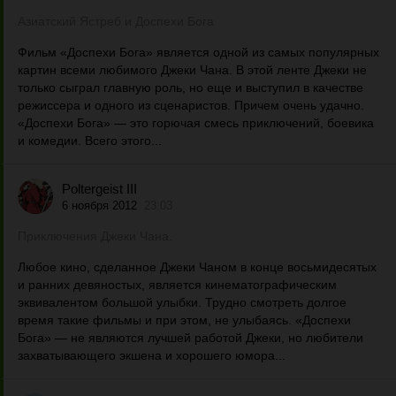
Азиатский Ястреб и Доспехи Бога
Фильм «Доспехи Бога» является одной из самых популярных
картин всеми любимого Джеки Чана. В этой ленте Джеки не
только сыграл главную роль, но еще и выступил в качестве
режиссера и одного из сценаристов. Причем очень удачно.
«Доспехи Бога» — это горючая смесь приключений, боевика
и комедии. Всего этого...
Poltergeist III
6 ноября 2012
23:03
Приключения Джеки Чана.
Любое кино, сделанное Джеки Чаном в конце восьмидесятых
и ранних девяностых, является кинематографическим
эквивалентом большой улыбки. Трудно смотреть долгое
время такие фильмы и при этом, не улыбаясь. «Доспехи
Бога» — не являются лучшей работой Джеки, но любители
захватывающего экшена и хорошего юмора...