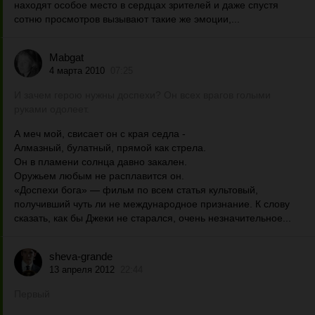
находят особое место в сердцах зрителей и даже спустя
сотню просмотров вызывают такие же эмоции,...
Mabgat
4 марта 2010
07:25
И зачем герою нужны доспехи? Он всех врагов голыми
руками одолеет.
А меч мой, свисает он с края седла -
Алмазный, булатный, прямой как стрела.
Он в пламени солнца давно закален.
Оружьем любым не расплавится он.
«Доспехи бога» — фильм по всем статья культовый,
получивший чуть ли не международное признание. К слову
сказать, как бы Джеки не старался, очень незначительное...
sheva-grande
13 апреля 2012
22:44
Первый