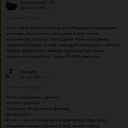
SumarokovNC-17
23 апреля 2013
12:32
Азиатский Ястреб
Ничто так не манит человека, как обладание сокровищами,
ценными, редкостными, несущими в себе печать
исторических событий. Герой Джеки Чана по прозвищу
«Азиатский Ястреб» в ходе очередной экспедиции похитил в
Африке древний меч, некогда служивший для целей
сакрального характера. Однако Ястреб даже и не...
zombion
31 мая 2022
14:20
Мой кинематограф!
Что вы собираетесь делать?
Изгонять демонов…
(примерно 48-ая минута фильма)
Доспехи Бога
80-ые — это не только крутая фантастика (Враг мой),
шикарные комедии (Братья Блюз), жуткий хоррор