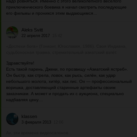
надо ровняться. Именно с этого великолепного веселого
приключенческого боевика я начал смотреть последующие
его фильмы и проникся этим выдающимся...
Aleks Svitt
22 апреля 2017
15:42
«Доспехи бога» (Гонконг, Югославия, 1986). Своя Индиана,
судьбоносная травма, стремительный азиатский взлёт.
Здравствуйте!
Есть такой парень, Джеки, по прозвищу «Азиатский ястреб».
Он быстр, как стрела, ловок, как рысь, силён, как удар
небольшого молота, хитёр, как лис. Он — профессиональный
воришка, доставляющий старинные артефакты своим
заказчикам. А может и продать их с аукциона, специально
надбавляя цену....
klassen
3 февраля 2013
12:06
Ах, эти времена видеосалонов…