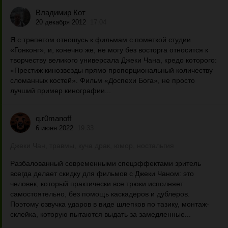
Владимир Кот
20 декабря 2012
17:04
Я с трепетом отношусь к фильмам с пометкой студии
«Гонконг», и, конечно же, не могу без восторга относится к
творчеству великого универсала Джеки Чана, кредо которого:
«Престиж кинозвезды прямо пропорциональный количеству
сломанных костей». Фильм «Доспехи Бога», не просто
лучший пример кинографии...
q.r0manoff
6 июня 2022
19:33
Джеки Чан, травмы, куча драк, юмор, ностальгия
Разбалованный современными спецэффектами зритель
всегда делает скидку для фильмов с Джеки Чаном: это
человек, который практически все трюки исполняет
самостоятельно, без помощь каскадеров и дублеров.
Поэтому озвучка ударов в виде шлепков по тазику, монтаж-
склейка, которую пытаются выдать за замедленные...