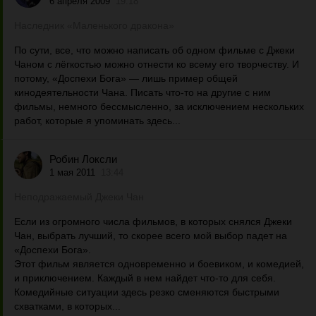
6 апреля 2009
19:18
Наследник «Маленького дракона»
По сути, все, что можно написать об одном фильме с Джеки
Чаном с лёгкостью можно отнести ко всему его творчеству. И
потому, «Доспехи Бога» — лишь пример общей
кинодеятельности Чана. Писать что-то на другие с ним
фильмы, немного бессмысленно, за исключением нескольких
работ, которые я упоминать здесь...
Робин Локсли
1 мая 2011
13:44
Неподражаемый Джеки Чан
Если из огромного числа фильмов, в которых снялся Джеки
Чан, выбрать лучший, то скорее всего мой выбор падет на
«Доспехи Бога».
Этот фильм является одновременно и боевиком, и комедией,
и приключением. Каждый в нем найдет что-то для себя.
Комедийные ситуации здесь резко сменяются быстрыми
схватками, в которых...