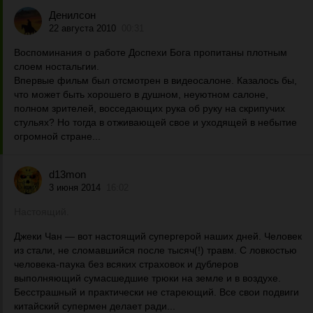
Денилсон
22 августа 2010
00:31
Воспоминания о работе Доспехи Бога пропитаны плотным
слоем ностальгии.
Впервые фильм был отсмотрен в видеосалоне. Казалось бы,
что может быть хорошего в душном, неуютном салоне,
полном зрителей, восседающих рука об руку на скрипучих
стульях? Но тогда в отживающей свое и уходящей в небытие
огромной стране...
d13mon
3 июня 2014
16:02
Настоящий.
Джеки Чан — вот настоящий супергерой наших дней. Человек
из стали, не сломавшийся после тысяч(!) травм. С ловкостью
человека-паука без всяких страховок и дублеров
выполняющий сумасшедшие трюки на земле и в воздухе.
Бесстрашный и практически не стареющий. Все свои подвиги
китайский супермен делает ради...