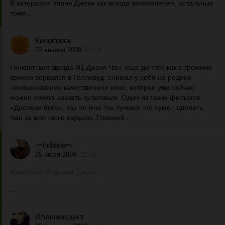
В актерском плане Джеки как всегда великолепен, остальные
тоже...
Кинопоиск
22 января 2009
23:04
Гонконгская звезда N1 Джеки Чан, еще до того как с громким
криком ворвался в Голливуд, снимал у себя на родине
необыкновенно качественное кино, которое уже сейчас
можно смело назвать культовым. Один из таких фильмов
«Доспехи бога», как по мне так лучшее что сумел сделать
Чан за всю свою карьеру. Главный...
-=Indiana=-
25 июля 2009
22:52
Азиатский Индиана Джонс
...
Иллюмисцент