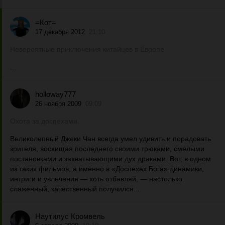
=Кот=
17 декабря 2012
21:10
Невероятные приключения китайцев в Европе
...
holloway777
26 ноября 2009
09:09
Охота за доспехами.
Великолепный Джеки Чан всегда умел удивить и порадовать
зрителя, восхищая последнего своими трюками, смелыми
постановками и захватывающими дух драками. Вот, в одном
из таких фильмов, а именно в «Доспехах Бога» динамики,
интриги и увлечения — хоть отбавляй, — настолько
слаженный, качественный получился...
Наутилус Кромвель