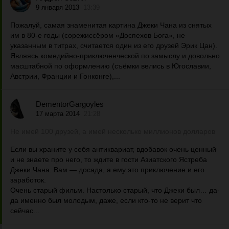
9 января 2013
13:39
Пожалуй, самая знаменитая картина Джеки Чана из снятых
им в 80-е годы (сорежиссёром «Доспехов Бога», не
указанным в титрах, считается один из его друзей Эрик Цан).
Являясь комедийно-приключенческой по замыслу и довольно
масштабной по оформлению (съёмки велись в Югославии,
Австрии, Франции и Гонконге),...
DementorGargoyles
17 марта 2014
21:28
Не имей 100 друзей, а имей несколько миллионов долларов
Если вы храните у себя антиквариат, вдобавок очень ценный
и не знаете про него, то ждите в гости Азиатского Ястреба
Джеки Чана. Вам — досада, а ему это приключение и его
заработок.
Очень старый фильм. Настолько старый, что Джеки был… да-
да именно был молодым, даже, если кто-то не верит что
сейчас...