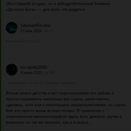
(Восставший из ада), но и зубодробительные боевики.
«Доспехи Бога» — для всех, кто родился...
SiberianReview
23 мая 2022
08:36
Азиатский ястреб
...
Incognito2050
4 июня 2021
08:48
«Азиатский ястреб» взлетел высоко.
Фильм моего детства и вот пересматривая его сейчас я
просто поражаюсь насколько все сцены, качественно
сделаны, хотя они с некоторыми недоразумениями, но сцены
боя это просто выше всяких похвал. В сравнении с
современным кинематографом здесь есть диалоги, шутки и
возможно их так же немного, как и в новых...