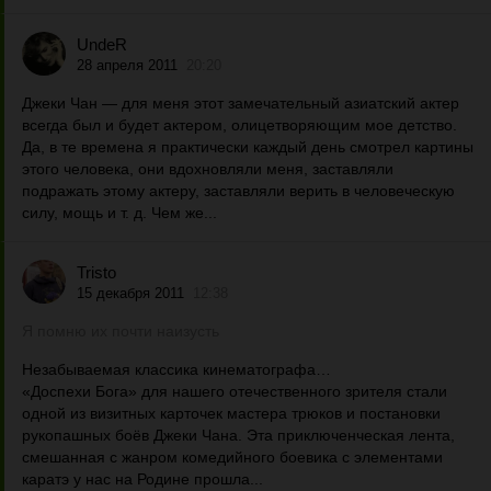
UndeR
28 апреля 2011
20:20
Джеки Чан — для меня этот замечательный азиатский актер
всегда был и будет актером, олицетворяющим мое детство.
Да, в те времена я практически каждый день смотрел картины
этого человека, они вдохновляли меня, заставляли
подражать этому актеру, заставляли верить в человеческую
силу, мощь и т. д. Чем же...
Tristo
15 декабря 2011
12:38
Я помню их почти наизусть
Незабываемая классика кинематографа…
«Доспехи Бога» для нашего отечественного зрителя стали
одной из визитных карточек мастера трюков и постановки
рукопашных боёв Джеки Чана. Эта приключенческая лента,
смешанная с жанром комедийного боевика с элементами
каратэ у нас на Родине прошла...