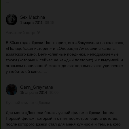
...
Sex Machina
1 марта 2011
09:18
Азиатский ястреб!
В 80ых годах Джеки Чан творил, его «Закусочная на колесах»,
«Полицейская история» и «Операция А» вошли в каноны
азиатского кино. Великолепные поединки, неподражаемые
трюки (которые и сейчас не каждый повторит) и с выдумкой и
огоньком написанный сюжет до сих пор вызывают удивление
у любителей кино…...
Genn_Greymane
15 апреля 2014
10:09
Лучший фильм с Джеки
Для меня «Доспехи бога» лучший фильм с Джеки Чаном.
Первый фильм, который я с ним посмотрел еще в детстве,
после которого Джеки стал для меня кумиром и тем, на кого