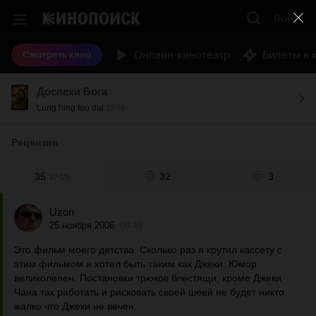
Войти
Онлайн-кинотеатр
Билеты в 
Смотреть кино
Доспехи Бога
Lung hing foo dai
1986
Рецензии
35
32
3
97.1%
Uzon
25 ноября 2006
08:49
Это фильм моего детства. Сколько раз я крутил кассету с
этим фильмом и хотел быть таким как Джеки. Юмор
великолепен. Постановки трюков блестящи, кроме Джеки
Чана так работать и рисковать своей шеей не будет никто,
жалко что Джеки не вечен.