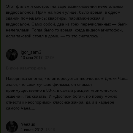
Этот фильм я смотрел на заре возникновения нелегальных
видеосалонов. Прям на моей улице, было время, в одном
здании помещались: квартиры, парикмахерская и
видеосалон. Само собой, два из трёх перечисленных — были
нелегалами. Тогда было то время, когда видеомагнитофон,
если таковой стоял в доме, — то это считалось...
igor_sam3
10 мая 2017
02:06
В духе авантюризма
Наверняка многие, кто интересуется творчеством Джеки Чана
знают, что свои лучшие фильмы, он снимал
преимущественно в 80-х, в самый расцвет «гонконгского
экшена», так сказать. И «Доспехи бога», по праву можно
отнести к неоспоримой классике жанра, да и в карьере
самого Чана,...
Yeezus
1 июля 2012
13:16