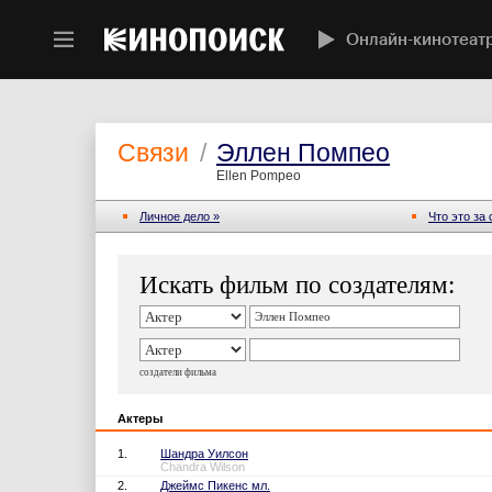
Онлайн-кинотеат
Связи
/
Эллен Помпео
Ellen Pompeo
Личное дело »
Что это за
Искать фильм по создателям:
создатели фильма
Актеры
1.
Шандра Уилсон
Chandra Wilson
2.
Джеймс Пикенс мл.