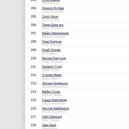
Hank Azaria
204.
Дэниэл Дэ Ким
Daniel Dae Kim
205.
Скотт Коэн
Scott Cohen
206.
Гарри Шам мл.
Harry Shum Jr.
207.
Майкл Империоли
Michael Imperioli
208.
Тони Голдуин
Tony Goldwyn
209.
Илай Уоллак
Eli Wallach
210.
Молли Рингуолд
Molly Ringwald
211.
Эллиотт Гулд
Elliott Gould
212.
Стелла Маив
Stella Maeve
213.
Энтони Андерсон
Anthony Anderson
214.
Майкл Уэлш
Michael Welch
215.
Саша Александр
Sasha Alexander
216.
Нестор Карбонелл
Nestor Carbonell
217.
Гейл Харольд
Gale Harold
218.
Эми Акер
Amy Acker