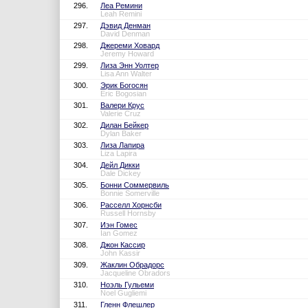
296.
Леа Ремини
Leah Remini
297.
Дэвид Денман
David Denman
298.
Джереми Ховард
Jeremy Howard
299.
Лиза Энн Уолтер
Lisa Ann Walter
300.
Эрик Богосян
Eric Bogosian
301.
Валери Крус
Valerie Cruz
302.
Дилан Бейкер
Dylan Baker
303.
Лиза Лапира
Liza Lapira
304.
Дейл Дикки
Dale Dickey
305.
Бонни Соммервиль
Bonnie Somerville
306.
Расселл Хорнсби
Russell Hornsby
307.
Иэн Гомес
Ian Gomez
308.
Джон Кассир
John Kassir
309.
Жаклин Обрадорс
Jacqueline Obradors
310.
Ноэль Гульеми
Noel Gugliemi
311.
Гленн Флешлер