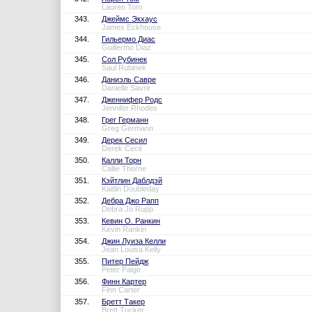
Lauren Tom
343.
Джеймс Экхаус
James Eckhouse
344.
Гильермо Диас
Guillermo Diaz
345.
Сол Рубинек
Saul Rubinek
346.
Даниэль Савре
Danielle Savre
347.
Дженнифер Родс
Jennifer Rhodes
348.
Грег Германн
Greg Germann
349.
Дерек Сесил
Derek Cecil
350.
Калли Торн
Callie Thorne
351.
Кэйтлин Даблдэй
Kaitlin Doubleday
352.
Дебра Джо Рапп
Debra Jo Rupp
353.
Кевин О. Ранкин
Kevin Rankin
354.
Джин Луиза Келли
Jean Louisa Kelly
355.
Питер Пейдж
Peter Paige
356.
Финн Картер
Finn Carter
357.
Бретт Такер
Brett Tucker