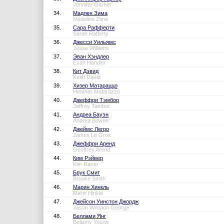
Jennifer Garner
34.
Мадлен Зима
Madeline Zima
35.
Сара Рафферти
Sarah Rafferty
36.
Джесси Уильямс
Jesse Williams
37.
Эван Хэндлер
Evan Handler
38.
Кит Дэвид
Keith David
39.
Хизер Матараццо
Heather Matarazzo
40.
Джеффри Тэмбор
Jeffrey Tambor
41.
Андреа Бауэн
Andrea Bowen
42.
Джеймс Легро
James Le Gros
43.
Джеффри Аренд
Geoffrey Arend
44.
Ким Рэйвер
Kim Raver
45.
Брук Смит
Brooke Smith
46.
Марин Хинкль
Marin Hinkle
47.
Джейсон Уинстон Джордж
Jason Winston George
48.
Беллами Янг
Bellamy Young