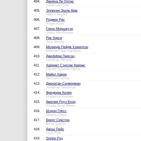
404.
Джейна Ли Ортис
Jaina Lee Ortiz
405.
Эллисин Эшли Арм
Allisyn Snyder
406.
Роджер Рис
Roger Rees
407.
Гленн Моршауэр
Glenn Morshower
408.
Рик Уорси
Rick Worthy
409.
Мелинда Пейдж Хэмилтон
Melinda Page Hamilton
410.
Джеффри Пирсон
Geoffrey Pierson
411.
Харриет Сэнсом Харрис
Harriet Sansom Harris
412.
Майкл Харни
Michael Harney
413.
Джонатан Силверман
Jonathan Silverman
414.
Фредерик Колер
Frederick Koehler
415.
Амелия Роуз Блэр
Amelia Rose Blaire
416.
Шэрон Глесс
Sharon Gless
417.
Брент Секстон
Brent Sexton
418.
Джош Пейс
Josh Pais
419.
Эллен Роу