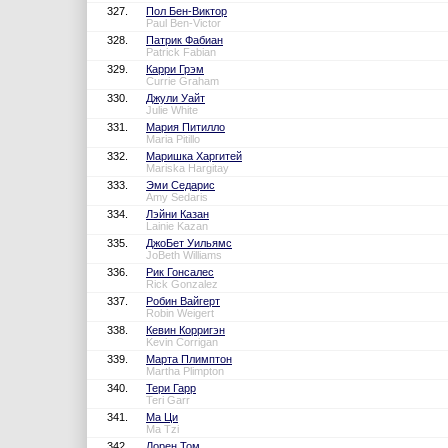
327.
Пол Бен-Виктор
Paul Ben-Victor
328.
Патрик Фабиан
Patrick Fabian
329.
Карри Грэм
Currie Graham
330.
Джули Уайт
Julie White
331.
Мария Питилло
Maria Pitillo
332.
Маришка Харгитей
Mariska Hargitay
333.
Эми Седарис
Amy Sedaris
334.
Лэйни Казан
Lainie Kazan
335.
ДжоБет Уильямс
JoBeth Williams
336.
Рик Гонсалес
Rick Gonzalez
337.
Робин Вайгерт
Robin Weigert
338.
Кевин Корригэн
Kevin Corrigan
339.
Марта Плимптон
Martha Plimpton
340.
Тери Гарр
Teri Garr
341.
Ма Ци
Ma Tzi
342.
Лорен Том