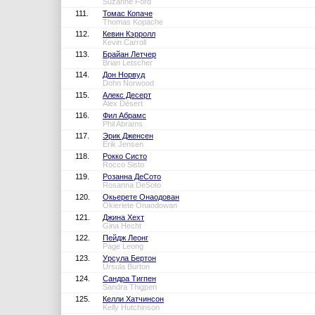
Suzanne Ford
111.
Томас Копаче
Thomas Kopache
112.
Кевин Кэрролл
Kevin Carroll
113.
Брайан Летчер
Brian Letscher
114.
Дон Норвуд
Dohn Norwood
115.
Алекс Десерт
Alex Désert
116.
Фил Абрамс
Phil Abrams
117.
Эрик Дженсен
Erik Jensen
118.
Рокко Систо
Rocco Sisto
119.
Розанна ДеСото
Rosanna DeSoto
120.
Окьерете Онаодован
Okieriete Onaodowan
121.
Джина Хехт
Gina Hecht
122.
Пейдж Леонг
Page Leong
123.
Урсула Бертон
Ursula Burton
124.
Сандра Тигпен
Sandra Thigpen
125.
Келли Хатчинсон
Kelly Hutchinson