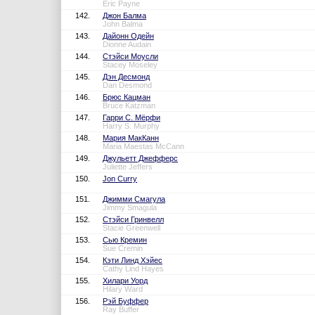
Eric Payne
142.
Джон Балма
John Balma
143.
Дайонн Одейн
Dionne Audain
144.
Стэйси Моусли
Stacey Moseley
145.
Дэн Десмонд
Dan Desmond
146.
Брюс Кацман
Bruce Katzman
147.
Гарри С. Мёрфи
Harry S. Murphy
148.
Мария МакКанн
Maria Maestas McCann
149.
Джульетт Джефферс
Juliette Jeffers
150.
Jon Curry
151.
Джимми Смагула
Jimmy Smagula
152.
Стэйси Гринвелл
Stacie Greenwell
153.
Сью Кремин
Sue Cremin
154.
Кэти Линд Хэйес
Cathy Lind Hayes
155.
Хилари Уорд
Hilary Ward
156.
Рэй Буффер
Ray Buffer