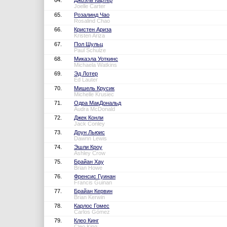
64.
Джоэль Картер
Joelle Carter
65.
Розалинд Чао
Rosalind Chao
66.
Кристен Ариза
Kristen Ariza
67.
Пол Шульц
Paul Schulze
68.
Микаэла Уоткинс
Michaela Watkins
69.
Эд Лотер
Ed Lauter
70.
Мишель Крусик
Michelle Krusiec
71.
Одра МакДональд
Audra McDonald
72.
Джек Конли
Jack Conley
73.
Доун Льюис
Dawnn Lewis
74.
Эшли Кроу
Ashley Crow
75.
Брайан Хау
Brian Howe
76.
Френсис Гуинан
Francis Guinan
77.
Брайан Кервин
Brian Kerwin
78.
Карлос Гомес
Carlos Gómez
79.
Клео Кинг
Cleo King