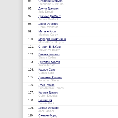
95.
Стефани Курцуба
Stephanie Kurtzuba
96.
Джули Дретзин
Julie Dretzin
97.
Джеймс ДюМонт
James DuMont
98.
Дерек Уэбстер
Derek Webster
99.
Мэттью Кэри
Matthew Carey
100.
Мередит Скотт Линн
Meredith Scott Lynn
101.
Стивен В. Бэйли
Steven W. Bailey
102.
Бьянка Коллинз
Bianca Collins
103.
Джулиан Акоста
Julian Acosta
104.
Карлос Санс
Carlos Sanz
105.
Джонатан Славин
Jonathan Slavin
106.
Луис Рамос
Luis Antonio Ramos
107.
Каллен Дуглас
Cullen Douglas
108.
Бонни Рут
Bonnie Root
109.
Джоэл Фабиани
Joel Fabiani
110.
Сюзанн Форд