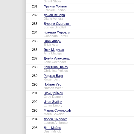
Grant Show
281.
Фрэнки Фэйзон
Frankie Faison
282.
Дайан Венора
Diane Venora
283.
Джерни Смоллетт
Jurnee Smollett
284.
Кончата Феррелл
Conchata Ferrell
285.
Эрик Авари
Erick Avari
286.
Эми Мэдиган
Amy Madigan
287.
Джейн Александр
Jane Alexander
288.
Кристина Пиклз
Christina Pickles
289.
Роджер Барт
Roger Bart
290.
Нэйтан Уэст
Nathan West
291.
Грэй Дэймон
Grey Damon
292.
Итэн Эмбри
Ethan Embry
293.
Марла Соколофф
Marla Sokoloff
294.
Лорен Эмброуз
Lauren Ambrose
295.
Дэш Майок
Dash Mihok