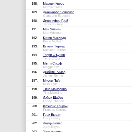
188.
Марсия Кросс
Marcia Cross
189.
Джанкарло Эспозито
Giancarlo Esposito
190.
Дженнифер Грей
Jennifer Grey
191.
Мэй Уитман
Mae Whitman
192.
Кевин МакКидд
Kevin McKidd
193.
Кэтлин Тёрнер
Kathleen Turner
194.
Терри О’Куинн
Terry O'Quinn
195.
Мэгги Сифф
Maggie Siff
196.
Джеймс Римар
James Remar
197.
Мисси Пайл
Missi Pyle
198.
Тина Мажорино
Tina Majorino
199.
Лэйси Шабер
Lacey Chabert
200.
Фрэнсис Конрой
Frances Conroy
201.
Гэри Бьюзи
Gary Busey
202.
Джуди Рейес
Judy Reyes
203.
Хэнк Азария