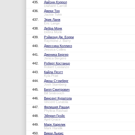
435.
Дайэнн Кэррол
Diahann Carroll
436.
Джеки Тон
Jackie Tohn
437.
Эрик Ланж
Eric Lange
438.
Дебра Монк
Debra Monk
439.
Рэймонд Дж. Бэрри
Raymond J. Barry
440.
Джессика Коллинз
Jessica Collins
441.
Дженика Бергер
Jenica Bergere
442.
Роберт Костанцо
Robert Costanzo
443.
Кайла Прэтт
Kyla Pratt
444.
Джош Стэмберг
Josh Stamberg
445.
Билл Смитрович
Bill Smitrovich
446.
Винсент Куратола
Vincent Curatola
447.
Филишия Рашад
Phylicia Rashad
448.
Эйприл Грэйс
April Grace
449.
Марк Харелик
Mark Harelik
450.
Викки Льюис