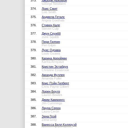
373.
Джордж Ньюберн
George Newbern
374.
Лоис Смит
Lois Smith
375.
Анджела Геталс
Angela Goethals
376.
Стивен Калп
Steven Culp
377.
Джун Скуибб
June Squibb
378.
Пери Гилпин
Peri Gilpin
379.
Луис Одзава
Louis Ozawa
380.
Карина Арройяве
Karina Arroyave
381.
Кристин Эстабрук
Christine Estabrook
382.
Аманда Фуллер
Amanda Fuller
383.
Крис Пэйн Гилберт
Chris Payne Gilbert
384.
Лорен Боулз
Lauren Bowles
385.
Джим Каммингс
Jim Cummings
386.
Лаура Серон
Laura Cerón
387.
Зена Грэй
Zena Grey
388.
Ванесса Белл Кэллоуэй