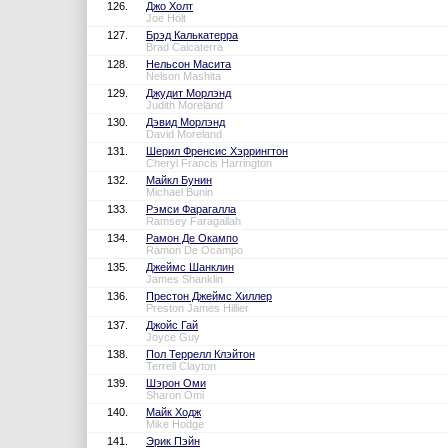
126.
Джо Холт
Joe Holt
127.
Брэд Калькатерра
Brad Calcaterra
128.
Нельсон Масита
Nelson Mashita
129.
Джудит Морлэнд
Judith Moreland
130.
Дэвид Морлэнд
David Moreland
131.
Шерил Френсис Хэррингтон
Cheryl Francis Harrington
132.
Майкл Бунин
Michael Bunin
133.
Рэмси Фарагалла
Ramsey Faragallah
134.
Рамон Де Окампо
Ramon De Ocampo
135.
Джеймс Шанклин
James Shanklin
136.
Престон Джеймс Хиллер
Preston James Hillier
137.
Джойс Гай
Joyce Guy
138.
Пол Террелл Клэйтон
Terrell Clayton
139.
Шэрон Оми
Sharon Omi
140.
Майк Ходж
Mike Hodge
141.
Эрик Пэйн