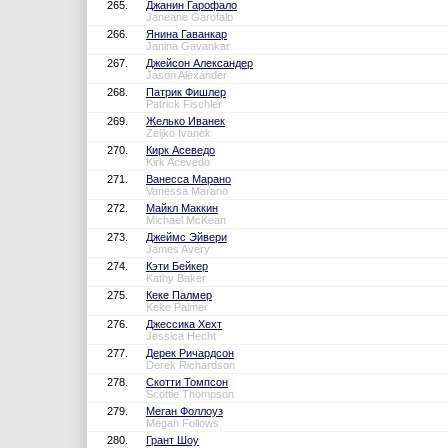
265.
Джанин Гарофало
Janeane Garofalo
266.
Янина Гаванкар
Janina Gavankar
267.
Джейсон Александер
Jason Alexander
268.
Патрик Фишлер
Patrick Fischler
269.
Желько Иванек
Zeljko Ivanek
270.
Кирк Асеведо
Kirk Acevedo
271.
Ванесса Марано
Vanessa Marano
272.
Майкл Маккин
Michael McKean
273.
Джеймс Эйвери
James Avery
274.
Кэти Бейкер
Kathy Baker
275.
Кеке Палмер
Keke Palmer
276.
Джессика Хехт
Jessica Hecht
277.
Дерек Ричардсон
Derek Richardson
278.
Скотти Томпсон
Scottie Thompson
279.
Меган Фоллоуз
Megan Follows
280.
Грант Шоу