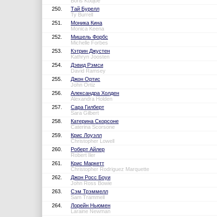
Boris Kodjoe
250.
Тай Бурелл
Ty Burrell
251.
Моника Кина
Monica Keena
252.
Мишель Форбс
Michelle Forbes
253.
Кэтрин Джустен
Kathryn Joosten
254.
Дэвид Рэмси
David Ramsey
255.
Джон Ортис
John Ortiz
256.
Александра Холден
Alexandra Holden
257.
Сара Гилберт
Sara Gilbert
258.
Катерина Скорсоне
Caterina Scorsone
259.
Крис Лоуэлл
Christopher Lowell
260.
Роберт Айлер
Robert Iler
261.
Крис Маркетт
Christopher Rodriguez Marquette
262.
Джон Росс Боуи
John Ross Bowie
263.
Сэм Трэммелл
Sam Trammell
264.
Лорейн Ньюмен
Laraine Newman