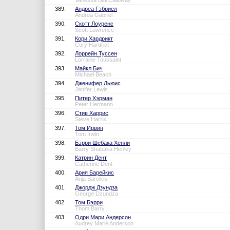
Vanessa Bell Calloway
389.
Андреа Гэбриел
Andrea Gabriel
390.
Скотт Лоуренс
Scott Lawrence
391.
Кори Хардрикт
Cory Hardrict
392.
Лоррейн Туссен
Lorraine Toussaint
393.
Майкл Бич
Michael Beach
394.
Дженифер Льюис
Jenifer Lewis
395.
Питер Хэрман
Peter Hermann
396.
Стив Харрис
Steve Harris
397.
Том Ирвин
Tom Irwin
398.
Бэрри Шебака Хенли
Barry Shabaka Henley
399.
Катрин Дент
Catherine Dent
400.
Ария Барейкис
Arija Bareikis
401.
Джордж Дзундза
George Dzundza
402.
Том Бэрри
Thom Barry
403.
Одри Мари Андерсон
Audrey Marie Anderson