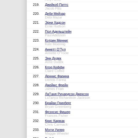
219.
Джейкоб Питтс
Jacob Pitts
220.
Деби Мейзар
Debi Mazar
221.
Эрни Хадсон
Ernie Hudson
222.
Пол Адельштейн
Paul Adelstein
223.
Кэтрин Менниг
Kate Moennig
224.
Аннетт О’Тул
Annette O'Toole
225.
Энн Дудек
Anne Dudek
226.
Клэр Коффи
Claire Coffee
227.
Деннис Фарина
Dennis Farina
228.
Джеймс Фрейн
James Frain
229.
ЛаТаня Ричардсон Джексон
LaTanya Richardson Jackson
230.
Брайан Гринберг
Bryan Greenberg
231.
Фрэнсис Фишер
Frances Fisher
232.
Крис Кармак
Chris Carmack
233.
Мэгги Уилер
Maggie Wheeler