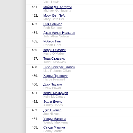
Vicki Lewis
451.
Майкл Дж. Хэгерти
Michael G. Hagerty
452.
Мэри Бет Пейл
Mary Beth Peil
453.
Рич Соммер
Rich Sommer
454.
Джон Аллен Нельсон
John Allen Nelson
455.
Роберт Гант
Robert Gant
456.
Керри О’Мэлли
Kerry O'Malley
457.
Тодд Стэшвик
Todd Stashwick
458.
Лиза Робертс Гиллан
Lisa Roberts Gillan
459.
Харви Преснелл
Harve Presnell
460.
Дрю Пауэлл
Drew Powell
461.
Келли МакКрири
Kelly McCreary
462.
Эшли Джонс
Ashley Jones
463.
Джо Ниевес
Joe Nieves
464.
Уэнди Маккена
Wendy Makkena
465.
Сэнди Мартин
Sandy Martin