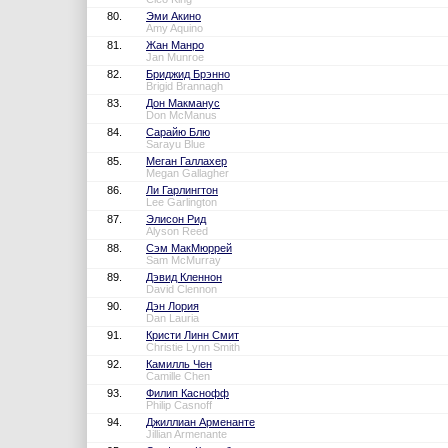
80.
Эми Акино
Amy Aquino
81.
Жан Манро
Jan Munroe
82.
Бриджид Брэнно
Brigid Brannagh
83.
Дон Макманус
Don McManus
84.
Сарайю Блю
Sarayu Blue
85.
Меган Галлахер
Megan Gallagher
86.
Ли Гарлингтон
Lee Garlington
87.
Элисон Рид
Alyson Reed
88.
Сэм МакМюррей
Sam McMurray
89.
Дэвид Кленнон
David Clennon
90.
Дэн Лория
Dan Lauria
91.
Кристи Линн Смит
Christie Lynn Smith
92.
Камилль Чен
Camille Chen
93.
Филип Каснофф
Philip Casnoff
94.
Джиллиан Арменанте
Jillian Armenante