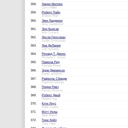
358.
Ларри Миллер
Larry Miller
359.
Роберт Пайн
Robert Pine
360.
Эми Ландекер
Amy Landecker
361.
Энн Кьюсак
Ann Cusack
362.
Лесли Гроссман
Leslie Grossman
363.
Лиа ДеЛария
Lea DeLaria
364.
Ричард Т. Джонс
Richard T. Jones
365.
Памела Рид
Pamela Reed
366.
Эдди Джемисон
Eddie Jemison
367.
Рафаэль Сбардж
Raphael Sbarge
368.
Перри Ривз
Perrey Reeves
369.
Роберт Джой
Robert Joy
370.
Кэти Лоус
Katie Lowes
371.
Мэтт Уолш
Matt Walsh
372.
Тони Хейл
Tony Hale