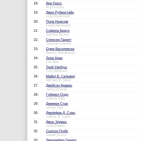
18.
Ари Гросс
Arye Gross
19.
Джон Рубинстайн
John Rubinstein
20.
Пола Ньюсом
Paula Newsome
21.
Софина Браун
Sophina Brown
22.
Спенсер Гаррет
Spencer Garrett
23.
Одри Василевски
Audrey Wasilewski
24.
Лори Алан
Lori Alan
25.
Трой Уинбуш
Troy Winbush
26.
Майкл Б. Сильвер
Michael B. Silver
27.
Джейсон Кравиц
Jason Kravits
28.
Гэбриел Олдз
Gabriel Olds
29.
Джимми Стар
Jimmy Star
30.
Джеффри Д. Сэмс
Jeffrey D. Sams
31.
Джон Эддинс
John Eddins
32.
Сьюзэн Грэйс
Susan Grace
33.
Дженнифер Гарнер