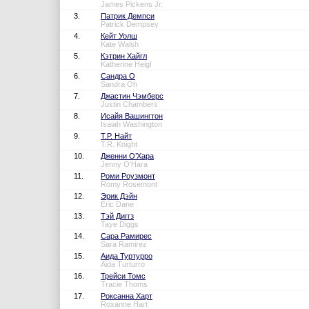
James Pickens Jr.
3.
Патрик Демпси
Patrick Dempsey
4.
Кейт Уолш
Kate Walsh
5.
Кэтрин Хайгл
Katherine Heigl
6.
Сандра О
Sandra Oh
7.
Джастин Чэмберс
Justin Chambers
8.
Исайя Вашингтон
Isaiah Washington
9.
Т.Р. Найт
T.R. Knight
10.
Дженни О’Хара
Jenny O'Hara
11.
Роми Роузмонт
Romy Rosemont
12.
Эрик Дэйн
Eric Dane
13.
Тэй Диггз
Taye Diggs
14.
Сара Рамирес
Sara Ramirez
15.
Аида Туртурро
Aida Turturro
16.
Трейси Томс
Tracie Thoms
17.
Роксанна Харт
Roxanne Hart