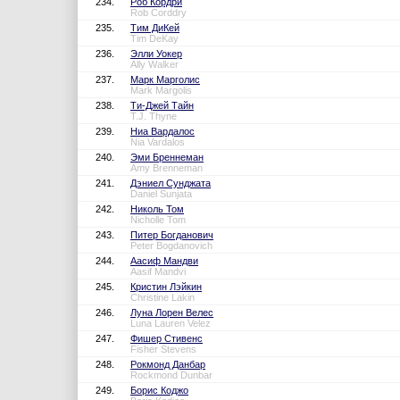
234.
Роб Кордри
Rob Corddry
235.
Тим ДиКей
Tim DeKay
236.
Элли Уокер
Ally Walker
237.
Марк Марголис
Mark Margolis
238.
Ти-Джей Тайн
T.J. Thyne
239.
Ниа Вардалос
Nia Vardalos
240.
Эми Бреннеман
Amy Brenneman
241.
Дэниел Сунджата
Daniel Sunjata
242.
Николь Том
Nicholle Tom
243.
Питер Богданович
Peter Bogdanovich
244.
Аасиф Мандви
Aasif Mandvi
245.
Кристин Лэйкин
Christine Lakin
246.
Луна Лорен Велес
Luna Lauren Velez
247.
Фишер Стивенс
Fisher Stevens
248.
Рокмонд Данбар
Rockmond Dunbar
249.
Борис Коджо