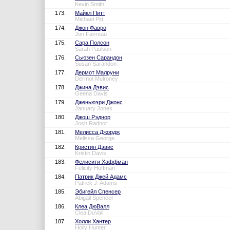
Kevin Smith
173.
Майкл Питт
Michael Pitt
174.
Джон Фавро
Jon Favreau
175.
Сара Полсон
Sarah Paulson
176.
Сьюзен Сарандон
Susan Sarandon
177.
Дермот Малруни
Dermot Mulroney
178.
Джина Дэвис
Geena Davis
179.
Дженьюэри Джонс
January Jones
180.
Джош Рэднор
Josh Radnor
181.
Мелисса Джордж
Melissa George
182.
Кристин Дэвис
Kristin Davis
183.
Фелисити Хаффман
Felicity Huffman
184.
Патрик Джей Адамс
Patrick J. Adams
185.
Эбигейл Спенсер
Abigail Spencer
186.
Клеа ДюВалл
Clea DuVall
187.
Холли Хантер
Holly Hunter