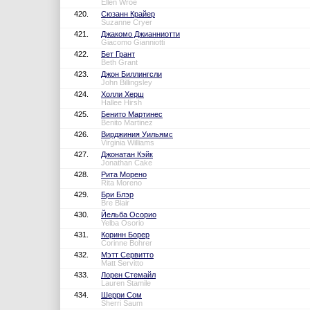
Ellen Wroe
420.
Сюзанн Крайер
Suzanne Cryer
421.
Джакомо Джианниотти
Giacomo Gianniotti
422.
Бет Грант
Beth Grant
423.
Джон Биллингсли
John Billingsley
424.
Холли Херш
Hallee Hirsh
425.
Бенито Мартинес
Benito Martinez
426.
Вирджиния Уильямс
Virginia Williams
427.
Джонатан Кэйк
Jonathan Cake
428.
Рита Морено
Rita Moreno
429.
Бри Блэр
Bre Blair
430.
Йельба Осорио
Yelba Osorio
431.
Коринн Борер
Corinne Bohrer
432.
Мэтт Сервитто
Matt Servitto
433.
Лорен Стемайл
Lauren Stamile
434.
Шерри Сом
Sherri Saum