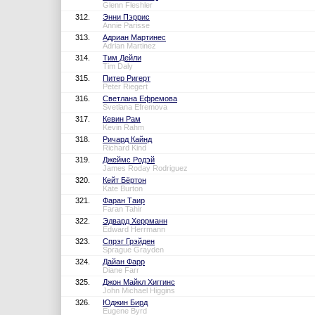
Glenn Fleshler
312.
Энни Пэррис
Annie Parisse
313.
Адриан Мартинес
Adrian Martinez
314.
Тим Дейли
Tim Daly
315.
Питер Ригерт
Peter Riegert
316.
Светлана Ефремова
Svetlana Efremova
317.
Кевин Рам
Kevin Rahm
318.
Ричард Кайнд
Richard Kind
319.
Джеймс Родэй
James Roday Rodriguez
320.
Кейт Бёртон
Kate Burton
321.
Фаран Таир
Faran Tahir
322.
Эдвард Херрманн
Edward Herrmann
323.
Спрэг Грэйден
Sprague Grayden
324.
Дайан Фарр
Diane Farr
325.
Джон Майкл Хиггинс
John Michael Higgins
326.
Юджин Бирд
Eugene Byrd