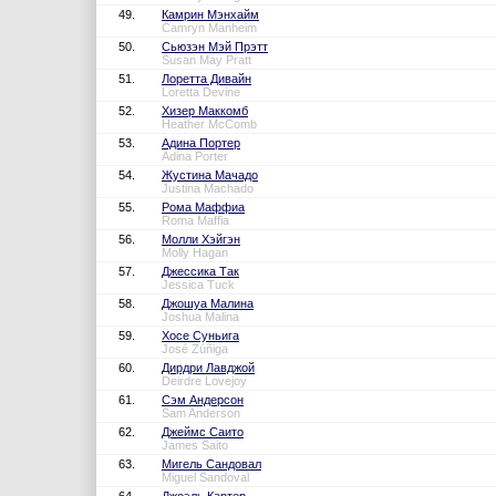
49.
Камрин Мэнхайм
Camryn Manheim
50.
Сьюзэн Мэй Прэтт
Susan May Pratt
51.
Лоретта Дивайн
Loretta Devine
52.
Хизер Маккомб
Heather McComb
53.
Адина Портер
Adina Porter
54.
Жустина Мачадо
Justina Machado
55.
Рома Маффиа
Roma Maffia
56.
Молли Хэйгэн
Molly Hagan
57.
Джессика Так
Jessica Tuck
58.
Джошуа Малина
Joshua Malina
59.
Хосе Суньига
José Zúñiga
60.
Дирдри Лавджой
Deirdre Lovejoy
61.
Сэм Андерсон
Sam Anderson
62.
Джеймс Саито
James Saito
63.
Мигель Сандовал
Miguel Sandoval