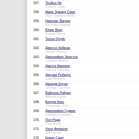
157.
Трэйси Ли
Tracey Leigh
158.
Марк Эдвард Смит
Mark Edward Smith
159.
Николас Вагнер
Nicholas Wagner
160.
Юнис Вонг
Eunice Wong
161.
Tessa Ghylin
162.
Джесси Хейман
Jesse Heiman
163.
Дженнифер Энистон
Jennifer Aniston
164.
Дакота Фаннинг
Dakota Fanning
165.
Джулия Робертс
Julia Roberts
166.
Джордж Клуни
George Clooney
167.
Вайнона Райдер
Winona Ryder
168.
Кортни Кокс
Courteney Cox
169.
Джиннифер Гудвин
Ginnifer Goodwin
170.
Пол Радд
Paul Rudd
171.
Уилл Феррелл
Will Ferrell
172.
Кевин Смит