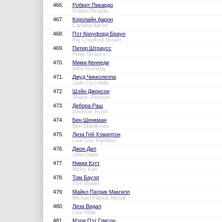
466.
Роберт Пикардо
Robert Picardo
467.
Кэролайн Аарон
Caroline Aaron
468.
Пэт Кроуфорд Браун
Pat Crawford Brown
469.
Питер Штраусс
Peter Strauss
470.
Мими Кеннеди
Mimi Kennedy
471.
Джуд Чикколелла
Jude Ciccolella
472.
Шэйн Джонсон
Shane Johnson
473.
Дебора Раш
Deborah Rush
474.
Бен Шенкман
Ben Shenkman
475.
Лиза Гей Хэмилтон
Lisa Gay Hamilton
476.
Джон Дил
John Diehl
477.
Никки Кэтт
Nicky Katt
478.
Том Бауэр
Tom Bower
479.
Майкл Патрик Макгилл
Michael Patrick McGill
480.
Лиза Видал
Lisa Vidal
481.
Мэри Пэт Глисон