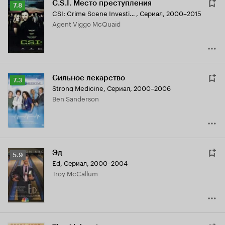
C.S.I. Место преступления
Рейтинг
7.8
CSI: Crime Scene Investigation
,
Сериал, 2000–2015
Кинопоиска
Agent Viggo McQuaid
7.8
Сильное лекарство
Рейтинг
7.3
Strong Medicine
,
Сериал, 2000–2006
Кинопоиска
Ben Sanderson
7.3
Эд
Рейтинг
5.9
Ed
,
Сериал, 2000–2004
Кинопоиска
Troy McCallum
5.9