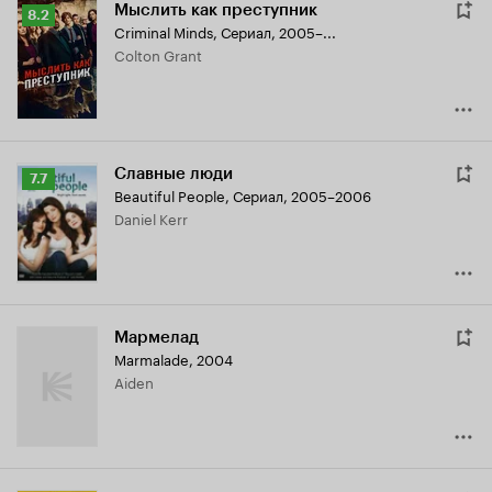
Мыслить как преступник
Рейтинг
8.2
Criminal Minds
,
Сериал, 2005–...
Кинопоиска
Colton Grant
8.2
Славные люди
Рейтинг
7.7
Beautiful People
,
Сериал, 2005–2006
Кинопоиска
Daniel Kerr
7.7
Мармелад
Marmalade
,
2004
Aiden