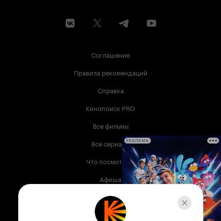
Соглашение
Правила рекомендаций
Справка
Кинопоиск PRO
Все фильмы
Все сериалы
РЕКЛАМА
Что посмотреть
Афиша
Музыка
Телепрограмма