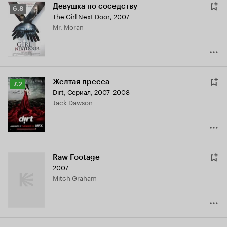
Девушка по соседству
Рейтинг
6.8
The Girl Next Door
,
2007
Кинопоиска
Mr. Moran
6.8
Желтая пресса
Рейтинг
7.2
Dirt
,
Сериал, 2007–2008
Кинопоиска
Jack Dawson
7.2
Raw Footage
2007
Mitch Graham