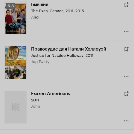
Бывшие
Рейтинг
6.8
The Exes
,
Сериал, 2011–2015
Кинопоиска
Alex
6.8
Правосудие для Натали Холлоуэй
Justice for Natalee Holloway
,
2011
Jug Twitty
Fxxxen Americans
2011
John