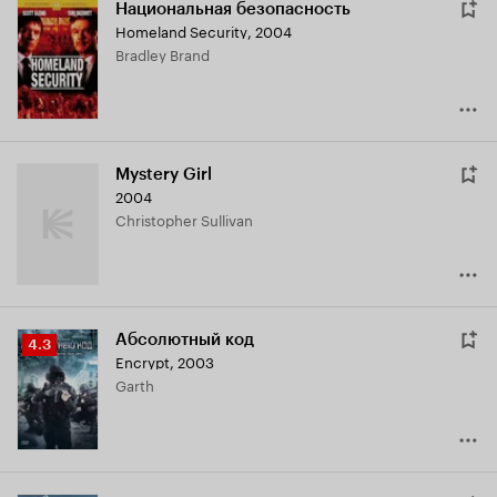
Национальная безопасность
Homeland Security
,
2004
Bradley Brand
Mystery Girl
2004
Christopher Sullivan
Абсолютный код
Рейтинг
4.3
Encrypt
,
2003
Кинопоиска
Garth
4.3