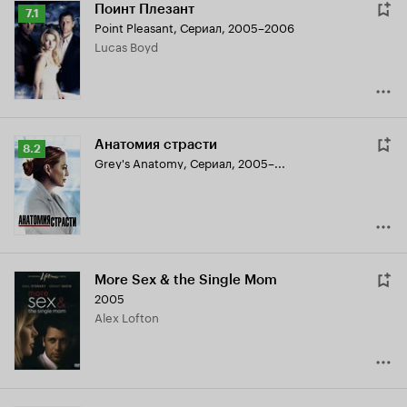
Поинт Плезант
Рейтинг
7.1
Point Pleasant
,
Сериал, 2005–2006
Кинопоиска
Lucas Boyd
7.1
Анатомия страсти
Рейтинг
8.2
Grey's Anatomy
,
Сериал, 2005–...
Кинопоиска
8.2
More Sex & the Single Mom
2005
Alex Lofton