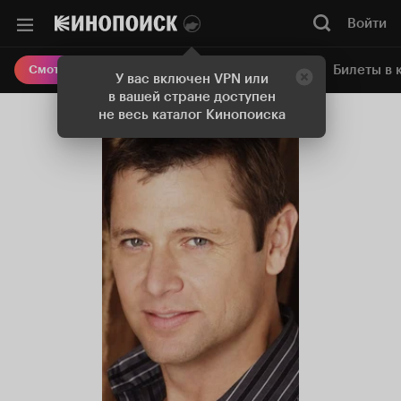
Войти
Онлайн-кинотеатр
Билеты в 
Смотреть кино
У вас включен VPN или
в вашей стране доступен
не весь каталог Кинопоиска