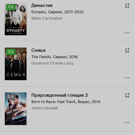
Династия
Рейтинг
7.2
Dynasty
,
Сериал, 2017–2022
Кинопоиска
Blake Carrington
7.2
Семья
Рейтинг
7.3
The Family
,
Сериал, 2016
Кинопоиска
Governor Charlie Lang
7.3
Прирожденный гонщик 2
Рейтинг
5.5
Born to Race: Fast Track
,
Видео, 2014
Кинопоиска
Jimmy Kendall
5.5