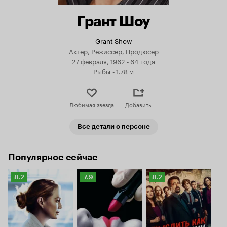
Грант Шоу
Grant Show
Актер, Режиссер, Продюсер
27 февраля, 1962
•
64 года
Рыбы
•
1.78 м
Любимая звезда
Добавить
Все детали о персоне
Популярное сейчас
Рейтинг
Рейтинг
Рейтинг
8.2
7.9
8.2
Кинопоиска
Кинопоиска
Кинопоиска
8.2
7.9
8.2