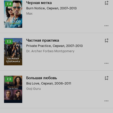
Черная метка
Рейтинг
7.4
Burn Notice
,
Сериал, 2007–2013
Кинопоиска
Max
7.4
Частная практика
Рейтинг
7.3
Private Practice
,
Сериал, 2007–2013
Кинопоиска
Dr. Archer Forbes Montgomery
7.3
Большая любовь
Рейтинг
7.3
Big Love
,
Сериал, 2006–2011
Кинопоиска
Goji Guru
7.3