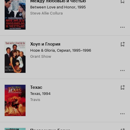
Между любовью и честью
Between Love and Honor
,
1995
Steve Allie Collura
Хоуп и Глория
Hope & Gloria
,
Сериал, 1995–1996
Grant Show
Техас
Texas
,
1994
Travis