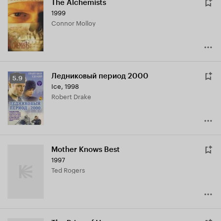
The Alchemists
1999
Connor Molloy
Ледниковый период 2000
Рейтинг
5.9
Ice
,
1998
Кинопоиска
Robert Drake
5.9
Mother Knows Best
1997
Ted Rogers