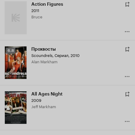
Action Figures
2011
Bruce
Прохвосты
Рейтинг
6.8
Scoundrels
,
Сериал, 2010
Кинопоиска
Alan Markham
6.8
All Ages Night
2009
Jeff Markham