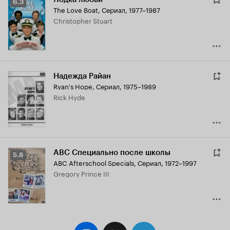
Рейтинг
6.3
The Love Boat
,
Сериал, 1977–1987
Кинопоиска
Christopher Stuart
6.3
Надежда Райан
Ryan's Hope
,
Сериал, 1975–1989
Rick Hyde
ABC Специально после школы
Рейтинг
5.8
ABC Afterschool Specials
,
Сериал, 1972–1997
Кинопоиска
Gregory Prince III
5.8