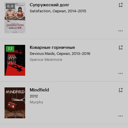
Супружеский долг
Рейтинг
6.9
Satisfaction
,
Сериал, 2014–2015
Кинопоиска
6.9
Коварные горничные
Рейтинг
7.7
Devious Maids
,
Сериал, 2013–2016
Кинопоиска
Spence Westmore
7.7
Mindfield
2012
Murphy