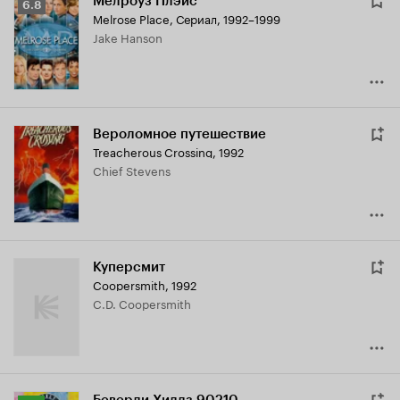
Мелроуз Плэйс
Рейтинг
6.8
Melrose Place
,
Сериал, 1992–1999
Кинопоиска
Jake Hanson
6.8
Вероломное путешествие
Treacherous Crossing
,
1992
Chief Stevens
Куперсмит
Coopersmith
,
1992
C.D. Coopersmith