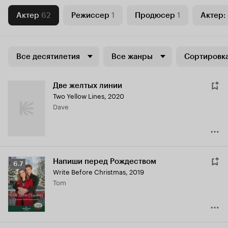
Актер
62
Режиссер
1
Продюсер
1
Актер:
Все десятилетия
Все жанры
Сортировка
Две желтых линии
Two Yellow Lines
,
2020
Dave
Напиши перед Рождеством
Рейтинг
6.7
Write Before Christmas
,
2019
Кинопоиска
Tom
6.7