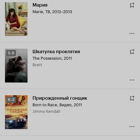
Мария
Marie
,
ТВ, 2012–2013
Шкатулка проклятия
Рейтинг
5.9
The Possession
,
2011
Кинопоиска
Brett
5.9
Прирожденный гонщик
Рейтинг
6.3
Born to Race
,
Видео, 2011
Кинопоиска
Jimmy Kendall
6.3