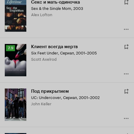
Секс и мать-одиночка
Sex & the Single Mom
,
2003
Alex Lofton
Клиент всегда мертв
Рейтинг
7.9
Six Feet Under
,
Сериал, 2001–2005
Кинопоиска
Scott Axelrod
7.9
Под прикрытием
UC: Undercover
,
Сериал, 2001–2002
John Keller