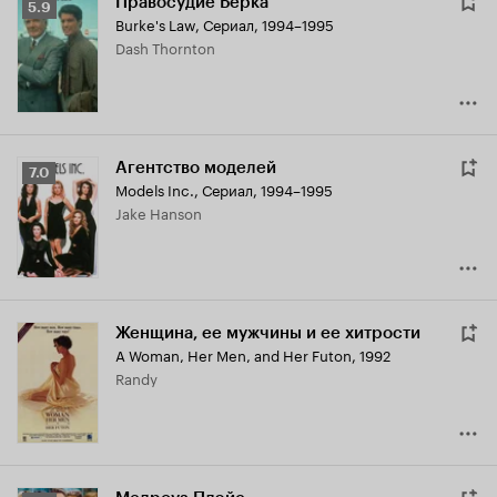
Правосудие Берка
Рейтинг
5.9
Burke's Law
,
Сериал, 1994–1995
Кинопоиска
Dash Thornton
5.9
Агентство моделей
Рейтинг
7.0
Models Inc.
,
Сериал, 1994–1995
Кинопоиска
Jake Hanson
7.0
Женщина, ее мужчины и ее хитрости
A Woman, Her Men, and Her Futon
,
1992
Randy