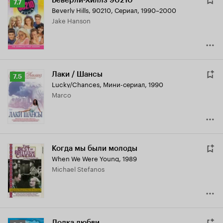
Беверли-Хиллз 90210
Рейтинг
7.7
Beverly Hills, 90210
,
Сериал, 1990–2000
Кинопоиска
Jake Hanson
7.7
Лаки / Шансы
Рейтинг
7.5
Lucky/Chances
,
Мини-сериал, 1990
Кинопоиска
Marco
7.5
Когда мы были молоды
When We Were Young
,
1989
Michael Stefanos
Лодка любви