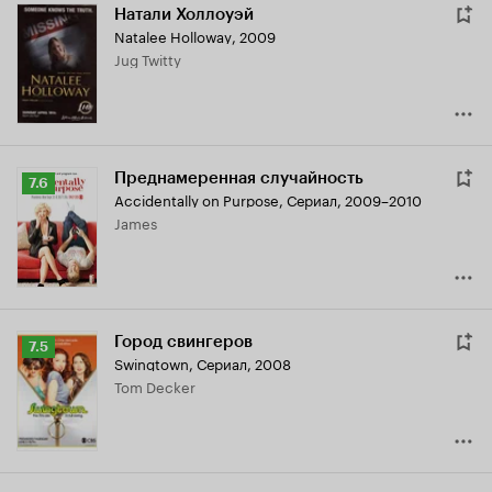
Натали Холлоуэй
Natalee Holloway
,
2009
Jug Twitty
Преднамеренная случайность
Рейтинг
7.6
Accidentally on Purpose
,
Сериал, 2009–2010
Кинопоиска
James
7.6
Город свингеров
Рейтинг
7.5
Swingtown
,
Сериал, 2008
Кинопоиска
Tom Decker
7.5