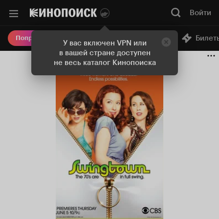
Войти
Онлайн-кинотеатр
Билет
Попробовать Плюс
У вас включен VPN или
в вашей стране доступен
не весь каталог Кинопоиска