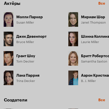
Актёры
Все
Молли Паркер
Мириам Шор
Susan Miller
Janet Thompson
Джек Девенпорт
Шэнна Коллин
Bruce Miller
Laurie Miller
Грант Шоу
Бритт Робертс
Tom Decker
Samantha Saxton
Лана Паррия
Аарон Кристиа
Trina Decker
B. J. Miller
Создатели
Все