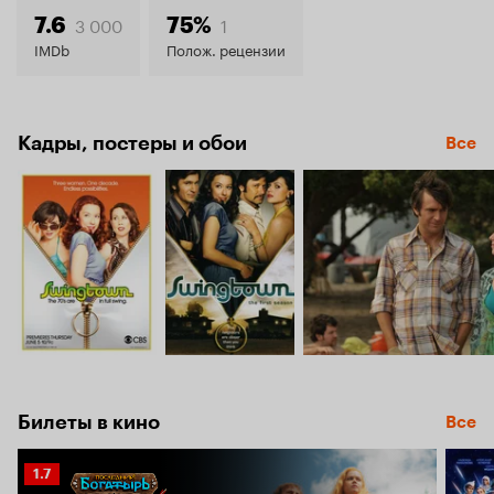
7.5
3 000
1
7.6
75%
IMDb
Полож. рецензии
Кадры, постеры и обои
Все
Билеты в кино
Все
Рейтинг
1.7