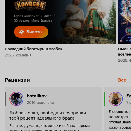
Кинопоиска
1.7
Гарик Харламов, Дмитрий
Журавлев, Мила Ершова
Билеты
Последний богатырь. Колобок
Смеша
2026, комедия
вселе
2026, 
Рецензии
Все
hatalikov
Е
2010 рецензий
7 
Любовь повсюду… Давно 
Любовь, секс, свобода и вечеринки –
посмотреть 
твой рецепт идеального брака
откладывала
Если вы думаете, что здесь и сейчас – время
разочарова
тотального увядания института семьи,