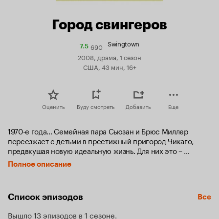
Город свингеров
Swingtown
690
Рейтинг
7.5
Кинопоиска
2008, драма, 1 сезон
7.5
США, 43 мин, 16+
Оценить
Буду смотреть
Добавить
Еще
1970-е года… Семейная пара Сьюзан и Брюс Миллер 
переезжает с детьми в престижный пригород Чикаго, 
предвкушая новую идеальную жизнь. Для них это – 
пикники на заднем дворе и дети играющие рядом. Однако, 
Полное описание
после знакомства со своими новыми соседями Томом и 
Триной Дэкер, Миллеры понимают, что наравне с 
традиционными сексуальными отношениями есть ещё и 
Список эпизодов
Все
«свободные браки», в которых выбор сексуального 
партнёра и групповой секс воспринимаются как 
Вышло 13 эпизодов в 1 сезоне
неотъемлемая часть семейной жизни. Предыдущие 