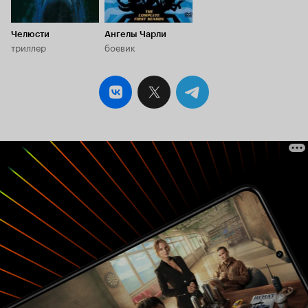
лет после выхода проекта аудитория порядком
успела устать от разнузданности сценаристов
Челюсти
Ангелы Чарли
и режиссёров на телевидении: все виды секса
триллер
боевик
давно познаны, палитра конфликтов
досконально изучена, а откровенная
жестокость, драматургические завихрения и
неожиданные повороты стали привычны глазу,
уху и разуму среднестатистического
землянина. Если бы кто-то осмелился сегодня
или завтра выпустить в свет новую версию
сериала, результат бы оказался предсказуемо
непредсказуемым. Каждый винтик
подобранной свингерской темы наверняка б
выкрутили на максимум ради высоких
рейтингов и в угоду насмотренному
потребителю, жаждущему стереть половой
орган в прах, а мозг – разбить в лепёшку,
наблюдая за сотнями обнажённых тел,
запутавшихся в сексуальных связях. Для 2008
года смелости у создателей зайти дальше, чем
нужно, не хватило. Вместо
псевдореволюционного подхода,
знаменующего поклонение разврату и
разрушение морали прежнего мира, мы