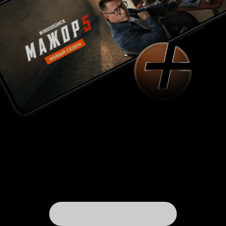
наблюдаем спокойную, размеренную,
позитивную, бесконечно заигрывающую и
одновременно держащую определённые
рамки приличия «мыльную» мелодраму. О чём?
О трёх семьях, что умудряются развлекаться
чуть ли не каждый день, упиваясь богатствами
зажиточного среднего класса (это когда ты
ещё не Рокфеллер, но в деньгах не
нуждаешься, даже потеряв работу). Первые
пару-тройку серий, пока рождается
привыкание к персонажам, взятый за основу
образ бытия и быта даже мельком раздражает:
заданная условность апеллирует к вылизанным
рекламным образам мужей, жён и детей с
продуктовых этикеток – с вечными пугающими
улыбками во весь рот, традиционной
добропорядочностью за пазухой и величием
добрососедского умопомешательства. Потом
незаметно для себя ты втягиваешься в
воссозданную атмосферу: происходящее
поэтапно оставляет всё меньше вопросов. Это
естественный процесс для не самых худших
«мылодрам», где сценаристы вовремя
способны в кутерьме запутывающихся
переплетений настроиться на нужный вектор