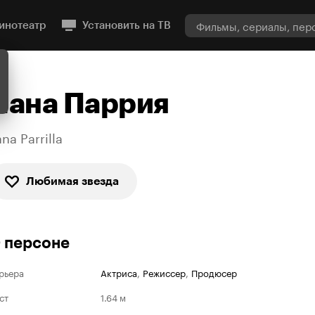
инотеатр
Установить на ТВ
Лана Паррия
na Parrilla
Любимая звезда
 персоне
рьера
Актриса
,
Режиссер
,
Продюсер
ст
1.64 м