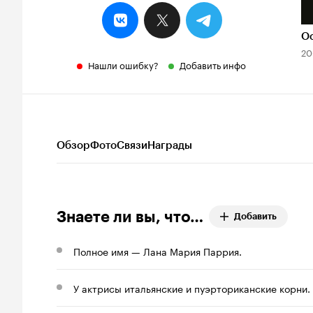
Ос
20
Нашли ошибку?
Добавить инфо
Обзор
Фото
Связи
Награды
Знаете ли вы, что…
Добавить
Полное имя — Лана Мария Паррия.
У актрисы итальянские и пуэрториканские корни.