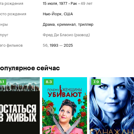
та рождения
15 июля
,
1977
•
Рак
•
49 лет
сто рождения
Нью-Йорк
,
США
анры
драма
,
криминал
,
триллер
пруг
Фред Ди Бласио (развод)
его фильмов
56
,
1993
—
2025
опулярное сейчас
Рейтинг
Рейтинг
Рейтинг
8.1
8.3
7.9
Кинопоиска
Кинопоиска
Кинопоиска
.1
8.3
7.9