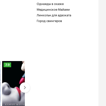
Однажды в сказке
Медицинское Майами
Линкольн для адвоката
Город свингеров
Рейтинг
Рейтинг
7.9
7.5
Кинопоиска
Кинопоиска
7.9
7.5