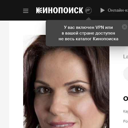
Онлайн-к
У вас включен VPN или
в вашей стране доступен
не весь каталог Кинопоиска
La
О
Ка
Ро