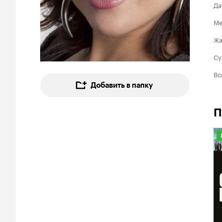
Да
Ме
Ж
Су
Вс
Добавить в папку
П
8