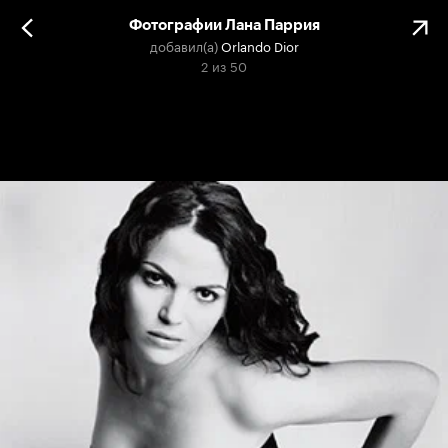
Фотографии Лана Паррия
добавил(а)
Orlando Dior
2
из
50