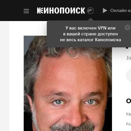
Онлайн-к
У вас включен VPN или
в вашей стране доступен
не весь каталог Кинопоиска
J
О
Ка
Ро