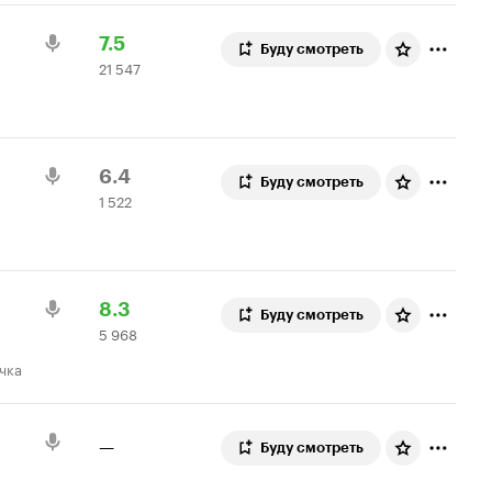
Рейтинг
21
7.5
Буду смотреть
21 547
Кинопоиска
547
7.5
оценок
Рейтинг
1
6.4
Буду смотреть
1 522
Кинопоиска
522
6.4
оценки
Рейтинг
5
8.3
Буду смотреть
5 968
Кинопоиска
968
8.3
оценок
учка
—
Буду смотреть