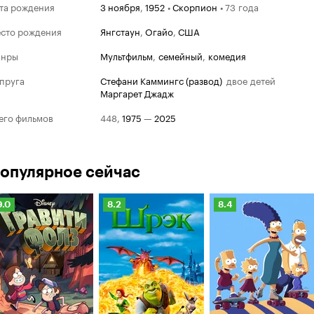
та рождения
3 ноября
,
1952
•
Скорпион
•
73 года
сто рождения
Янгстаун
,
Огайо
,
США
анры
мультфильм
,
семейный
,
комедия
пруга
Стефани Каммингс (развод)
двое детей
Маргарет Джадж
его фильмов
448
,
1975
—
2025
опулярное сейчас
Рейтинг
Рейтинг
Рейтинг
9.0
8.2
8.4
Кинопоиска
Кинопоиска
Кинопоиска
.0
8.2
8.4