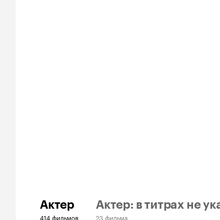
Актер
Актер: в титрах не ук
414 фильмов
23 фильма