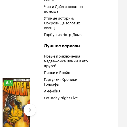
Чип и Дейл спешат на
помощь
Утиные истории:
Сокровища золотых
солнц
Горбун из Нотр-Дама
Лучшие сериалы
Новые приключения
медвежонка Винни и его
друзей
Пинки и Брейн
Гаргульи: Хроники
Рейтинг
Рейтинг
Рейтинг
8.3
6.2
8.3
Голиафа
Кинопоиска
Кинопоиска
Кинопоиска
Амфибия
8.3
6.2
8.3
Saturday Night Live