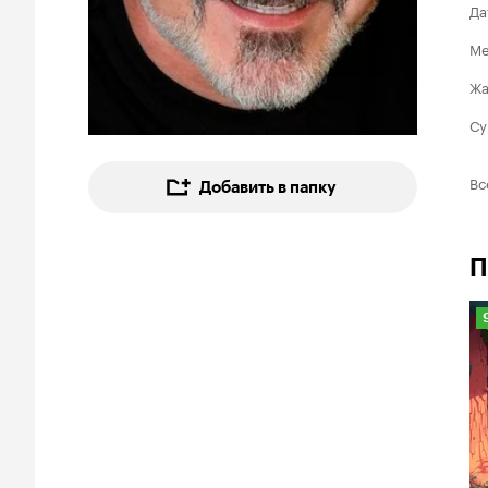
Да
Ме
Ж
Су
Вс
Добавить в папку
П
9