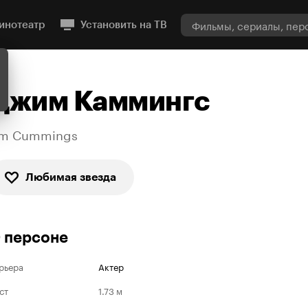
инотеатр
Установить на ТВ
Джим Каммингс
im Cummings
Любимая звезда
 персоне
рьера
Актер
ст
1.73 м