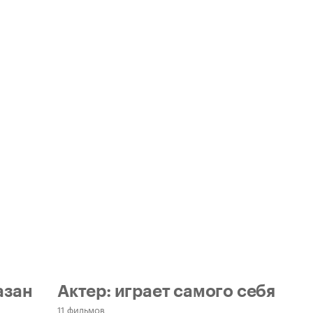
азан
Актер: играет самого себя
11 фильмов