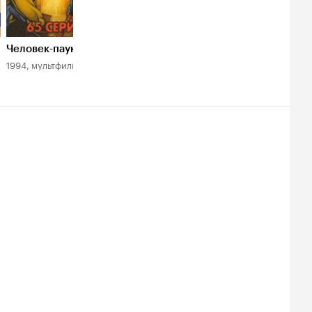
Человек-паук
Миньоны
Время
приключений
1994, мультфильм
2015, мультфильм
2010, мультфильм