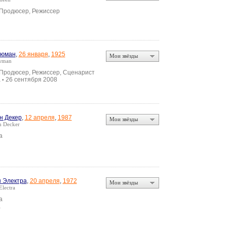
 Продюсер, Режиссер
ьюман
,
26 января
,
1925
Мои звёзды
wman
 Продюсер, Режиссер, Сценарист
а
26 сентября 2008
•
н Декер
,
12 апреля
,
1987
Мои звёзды
n Decker
а
 Электра
,
20 апреля
,
1972
Мои звёзды
lectra
а
а