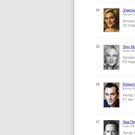
14.
Элисон
Alyson S
Актрис
32 год
15.
Энн Хе
Anne He
Актрис
53 год
16.
Роберт
Robert 
Актер,
67 лет
17.
Люк Пе
Luke Pe
Актер,