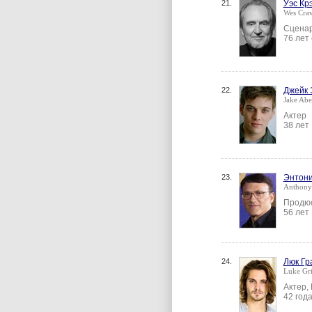
21.
Уэс Кр
Wes Cra
Сценар
76 лет
22.
Джейк 
Jake Abe
Актер
38 лет
23.
Энтони
Anthony
Продюс
56 лет
24.
Люк Гр
Luke Gr
Актер,
42 год