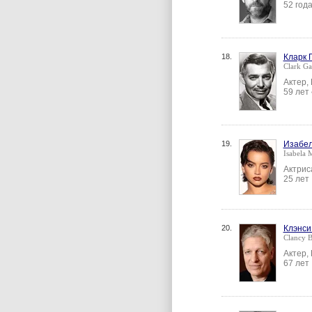
52 год
18.
Кларк 
Clark Ga
Актер,
59 лет
19.
Изабе
Isabela 
Актрис
25 лет
20.
Клэнси
Clancy 
Актер,
67 лет