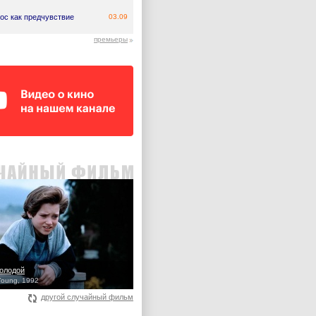
ос как предчувствие
03.09
премьеры
олодой
Young, 1992
другой случайный фильм