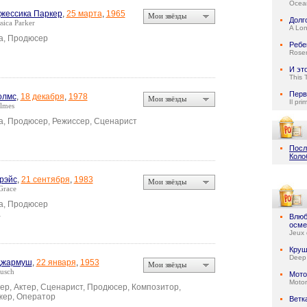
Ocean
жессика Паркер
,
25 марта
,
1965
Мои звёзды
Долг
sica Parker
A Lo
а, Продюсер
Ребе
Rose
И эт
This 
Перв
олмс
,
18 декабря
,
1978
Мои звёзды
Il pri
lmes
а, Продюсер, Режиссер, Сценарист
Посл
Коло
Грэйс
,
21 сентября
,
1983
Мои звёзды
Grace
а, Продюсер
а
Влюб
осме
Jeux 
Круш
Deep
Джармуш
,
22 января
,
1953
Мои звёзды
usch
Мото
Motor
ер, Актер, Сценарист, Продюсер, Композитор,
ер, Оператор
Ветк
а