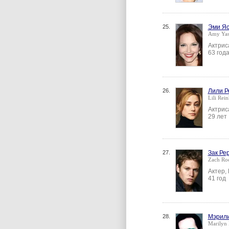
25.
Эми Яс
Amy Yas
Актрис
63 год
26.
Лили Р
Lili Rein
Актрис
29 лет
27.
Зак Рер
Zach Roe
Актер,
41 год
28.
Мэрил
Marilyn