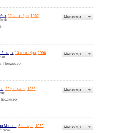
бек
,
12 сентября
,
1962
Мои звёзды
beck
а
а
ейнхарт
,
13 сентября
,
1996
Мои звёзды
hart
а, Продюсер
иг
,
22 февраля
,
1985
Мои звёзды
rig
 Продюсер
ин Мэнсон
,
5 января
,
1969
Мои звёзды
 Manson