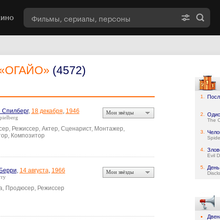
кино
«ОГАЙО»
(4572)
1.
Посл
 Спилберг
,
18 декабря
,
1946
Мои звёзды
2.
Одис
pielberg
The 
ер, Режиссер, Актер, Сценарист, Монтажер,
3.
Чело
ор, Композитор
Spid
4.
Злов
Evil 
5.
День
Берри
,
14 августа
,
1966
Мои звёзды
Discl
rry
а, Продюсер, Режиссер
Двен