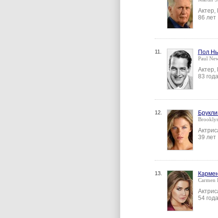
Актер,
86 лет
11.
Пол Н
Paul Ne
Актер,
83 год
12.
Брукли
Brookly
Актрис
39 лет
13.
Кармен
Carmen E
Актрис
54 год