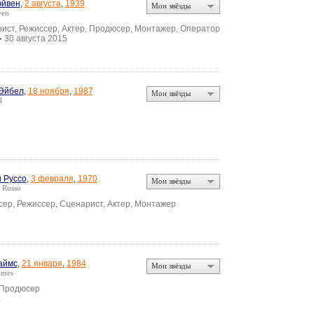
эйвен
,
2 августа
,
1939
Мои звёзды
ven
ист, Режиссер, Актер, Продюсер, Монтажер, Оператор
30 августа 2015
•
Эйбел
,
18 ноября
,
1987
Мои звёзды
l
 Руссо
,
3 февраля
,
1970
Мои звёзды
 Russo
ер, Режиссер, Сценарист, Актер, Монтажер
аймс
,
21 января
,
1984
Мои звёзды
imes
 Продюсер
а