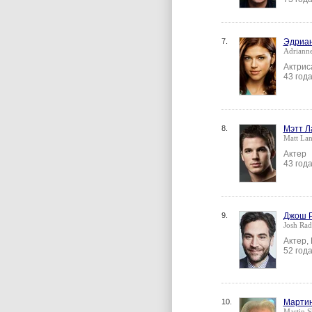
7.
Эдриан
Adrianne
Актрис
43 год
8.
Мэтт Л
Matt Lan
Актер
43 год
9.
Джош 
Josh Rad
Актер,
52 год
10.
Марти
Martin S