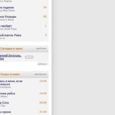
's Twelve
ое падение
24
ng Way Down
нок Розмари
85
mary's Baby
о пройдёт
1
Too Shall Pass
ый король Рима
3
mo re
Сегодня в кино
рейтинг
едний богатырь.
ПРОМО
бок
афиша
Скоро в кино
премьера
ись в меня, если
13.08
лишься
d'enfants
ение рейса
13.08
 Water
р Сити
20.08
 City
а сирени
27.08