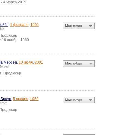
а
4 марта 2019
•
Гейбл
,
1 февраля
,
1901
Мои звёзды
ble
 Продюсер
16 ноября 1960
•
ла Мерсед
,
10 июля
,
2001
Мои звёзды
Merced
а, Продюсер
 Браун
,
5 января
,
1959
Мои звёзды
Brown
 Продюсер