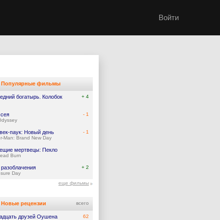
Войти
Популярные фильмы
едний богатырь. Колобок
+ 4
сея
- 1
Odyssey
век-паук: Новый день
- 1
er-Man: Brand New Day
ещие мертвецы: Пекло
Dead Burn
 разоблачения
+ 2
osure Day
еще фильмы
Новые рецензии
всего
адцать друзей Оушена
62