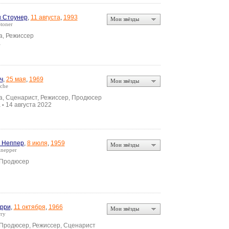
 Стоунер
,
11 августа
,
1993
Мои звёзды
toner
а, Режиссер
а
ч
,
25 мая
,
1969
Мои звёзды
che
а, Сценарист, Режиссер, Продюсер
а
14 августа 2022
•
 Неппер
,
8 июля
,
1959
Мои звёзды
Knepper
 Продюсер
рри
,
11 октября
,
1966
Мои звёзды
rry
 Продюсер, Режиссер, Сценарист