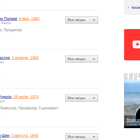
Косм
н Палики
,
6 мая
,
1983
Мои звёзды
 Palicki
а, Продюсер
а
антер
,
1 апреля
,
1983
Мои звёзды
ter
а
Рэднор
,
29 июля
,
1974
Мои звёзды
nor
 Режиссер, Продюсер, Сценарист
а
Вечно м
Forever 
н Шин
,
3 августа
,
1940
Мои звёзды
heen