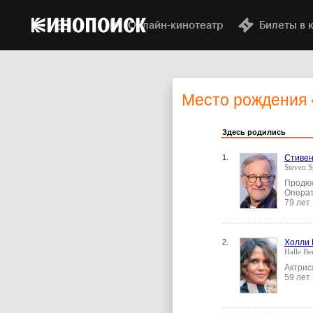
Онлайн-кинотеатр
Билеты в 
Место рождения
Здесь родились
1.
Стивен
Steven S
Продюс
Операт
79 лет
2.
Холли 
Halle Be
Актрис
59 лет