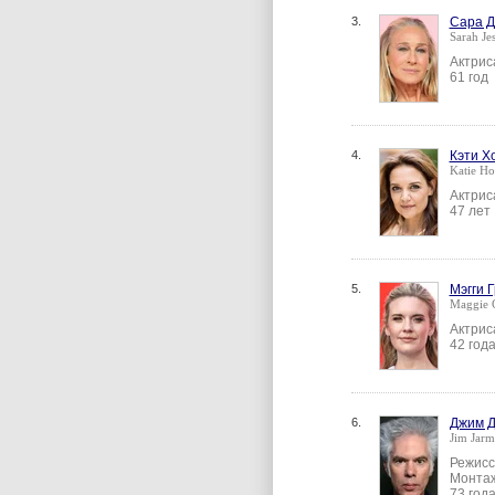
3.
Сара Д
Sarah Jes
Актрис
61 год
4.
Кэти Х
Katie Ho
Актрис
47 лет
5.
Мэгги 
Maggie 
Актрис
42 год
6.
Джим 
Jim Jarm
Режисс
Монтаж
73 год