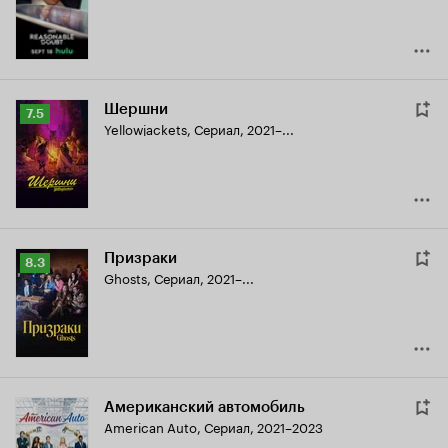
Шершни
Рейтинг
7.5
Yellowjackets
,
Сериал, 2021–...
Кинопоиска
7.5
Призраки
Рейтинг
8.3
Ghosts
,
Сериал, 2021–...
Кинопоиска
8.3
Американский автомобиль
American Auto
,
Сериал, 2021–2023