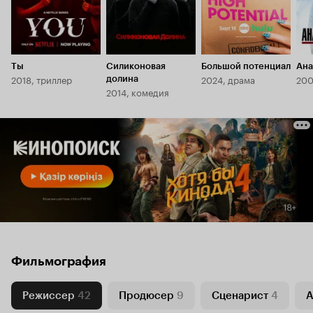
Ты
Силиконовая
Большой потенциал
Ана
2018, триллер
2024, драма
200
долина
2014, комедия
Фильмография
Режиссер
42
Продюсер
9
Сценарист
4
А