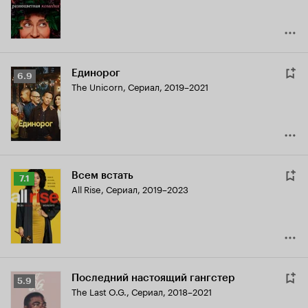
Единорог
Рейтинг
6.9
The Unicorn
,
Сериал, 2019–2021
Кинопоиска
6.9
Всем встать
Рейтинг
7.1
All Rise
,
Сериал, 2019–2023
Кинопоиска
7.1
Последний настоящий гангстер
Рейтинг
5.9
The Last O.G.
,
Сериал, 2018–2021
Кинопоиска
5.9