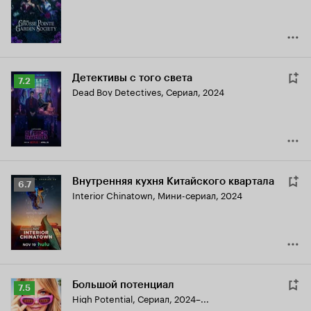
6.9
Детективы с того света
Рейтинг
7.2
Dead Boy Detectives
,
Сериал, 2024
Кинопоиска
7.2
Внутренняя кухня Китайского квартала
Рейтинг
6.7
Interior Chinatown
,
Мини-сериал, 2024
Кинопоиска
6.7
Большой потенциал
Рейтинг
7.5
High Potential
,
Сериал, 2024–...
Кинопоиска