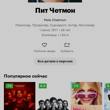
Пит Четмон
Pete Chatmon
Режиссер, Продюсер, Сценарист, Актер, Монтажер
1 июня, 1977
•
49 лет
Близнецы
•
1.83 м
Любимая звезда
Добавить
Все детали о персоне
Популярное сейчас
Рейтинг
Рейтинг
Рейтинг
Р
7.5
8.4
7.5
8
Кинопоиска
Кинопоиска
Кинопоиска
К
7.5
8.4
7.5
8.