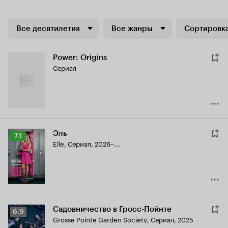
Все десятилетия
Все жанры
Сортировка
Power: Origins
Сериал
Эль
Рейтинг
7.1
Elle
,
Сериал, 2026–...
Кинопоиска
7.1
Садовничество в Гросс-Пойнте
Рейтинг
6.9
Grosse Pointe Garden Society
,
Сериал, 2025
Кинопоиска