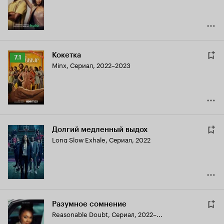
Кокетка
Рейтинг
7.1
Minx
,
Сериал, 2022–2023
Кинопоиска
7.1
Долгий медленный выдох
Long Slow Exhale
,
Сериал, 2022
Разумное сомнение
Reasonable Doubt
,
Сериал, 2022–...