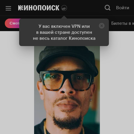
Войти
Онлайн-кинотеатр
Билеты в 
Смотреть кино
У вас включен VPN или
в вашей стране доступен
не весь каталог Кинопоиска