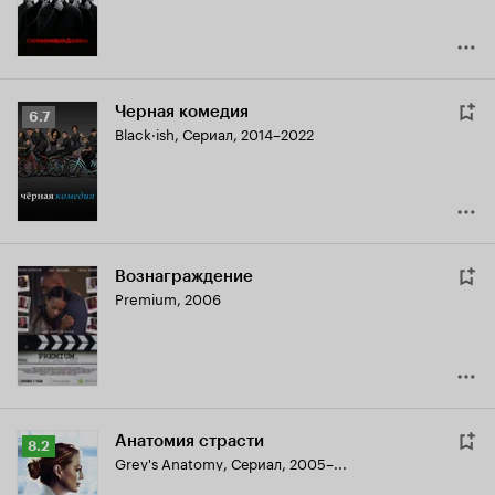
Черная комедия
Рейтинг
6.7
Black·ish
,
Сериал, 2014–2022
Кинопоиска
6.7
Вознаграждение
Premium
,
2006
Анатомия страсти
Рейтинг
8.2
Grey's Anatomy
,
Сериал, 2005–...
Кинопоиска
8.2