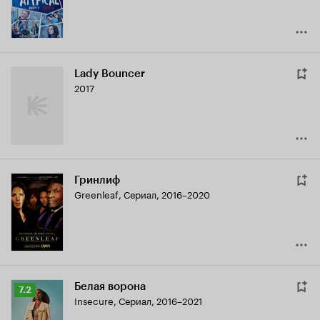
Lady Bouncer
2017
Гринлиф
Greenleaf
,
Сериал, 2016–2020
Белая ворона
Рейтинг
7.2
Insecure
,
Сериал, 2016–2021
Кинопоиска
7.2