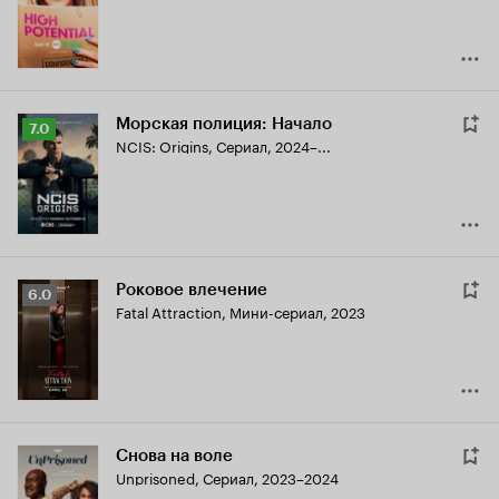
7.5
Морская полиция: Начало
Рейтинг
7.0
NCIS: Origins
,
Сериал, 2024–...
Кинопоиска
7.0
Роковое влечение
Рейтинг
6.0
Fatal Attraction
,
Мини-сериал, 2023
Кинопоиска
6.0
Снова на воле
Unprisoned
,
Сериал, 2023–2024