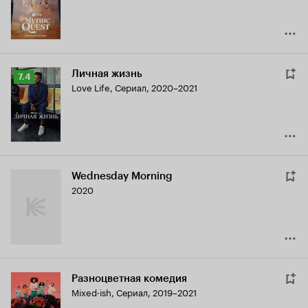
7.2
Личная жизнь
Рейтинг
7.4
Love Life
,
Сериал, 2020–2021
Кинопоиска
7.4
Wednesday Morning
2020
Разноцветная комедия
Mixed·ish
,
Сериал, 2019–2021