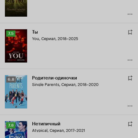
Ты
Рейтинг
7.5
You
,
Сериал, 2018–2025
Кинопоиска
7.5
Родители-одиночки
Рейтинг
6.8
Single Parents
,
Сериал, 2018–2020
Кинопоиска
6.8
Нетипичный
Рейтинг
7.8
Atypical
,
Сериал, 2017–2021
Кинопоиска
7.8