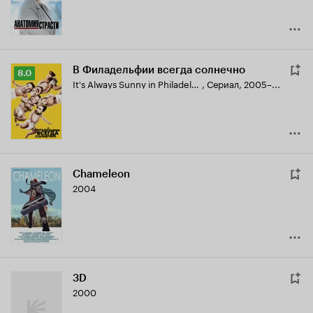
В Филадельфии всегда солнечно
Рейтинг
8.0
It's Always Sunny in Philadelphia
,
Сериал, 2005–...
Кинопоиска
8.0
Chameleon
2004
3D
2000