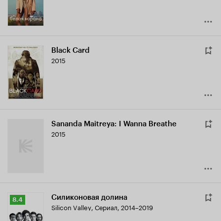
Black Card
2015
Sananda Maitreya: I Wanna Breathe
2015
Силиконовая долина
Рейтинг
8.4
Silicon Valley
,
Сериал, 2014–2019
Кинопоиска
8.4