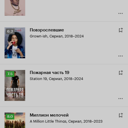
Повзрослевшие
Рейтинг
6.2
Grown·ish
,
Сериал, 2018–2024
Кинопоиска
6.2
Пожарная часть 19
Рейтинг
7.5
Station 19
,
Сериал, 2018–2024
Кинопоиска
7.5
Миллион мелочей
Рейтинг
8.0
A Million Little Things
,
Сериал, 2018–2023
Кинопоиска
8.0