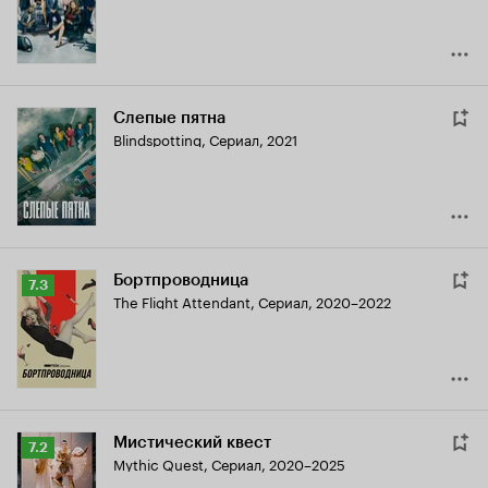
Слепые пятна
Blindspotting
,
Сериал, 2021
Бортпроводница
Рейтинг
7.3
The Flight Attendant
,
Сериал, 2020–2022
Кинопоиска
7.3
Мистический квест
Рейтинг
7.2
Mythic Quest
,
Сериал, 2020–2025
Кинопоиска