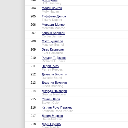
D.B. Sweeney
204.
Молли Хэйгэн
Molly Hagan
205.
Тиффани Дюпон
Tiffany Dupont
206.
Мередит Монро
Meredith Monroe
207.
Корбин Бернсен
Corbin Bernsen
208.
Мэтт Бушнелл
Matthew Bushell
209.
Эвер Кэрредин
Ever Carradine
210.
Ричард Т. Джонс
Richard T. Jones
211.
Перри Ривз
Perrey Reeves
212.
Даниэль Бисутти
Danielle Bisutti
213.
Джастин Брюнинг
Justin Bruening
214.
Джордж Ньюберн
George Newbern
215.
Стивен Калп
Steven Culp
216.
Кэтлин Роуз Перкинс
Kathleen Rose Perkins
217.
Дэвид Эндрюс
David Andrews
218.
Джун Скуибб
June Squibb