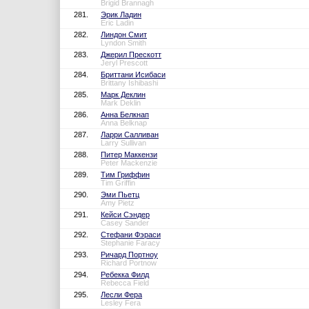
Brigid Brannagh
281.
Эрик Ладин
Eric Ladin
282.
Линдон Смит
Lyndon Smith
283.
Джерил Прескотт
Jeryl Prescott
284.
Бриттани Исибаси
Brittany Ishibashi
285.
Марк Деклин
Mark Deklin
286.
Анна Белкнап
Anna Belknap
287.
Ларри Салливан
Larry Sullivan
288.
Питер Маккензи
Peter Mackenzie
289.
Тим Гриффин
Tim Griffin
290.
Эми Пьетц
Amy Pietz
291.
Кейси Сэндер
Casey Sander
292.
Стефани Фэраси
Stephanie Faracy
293.
Ричард Портноу
Richard Portnow
294.
Ребекка Филд
Rebecca Field
295.
Лесли Фера
Lesley Fera