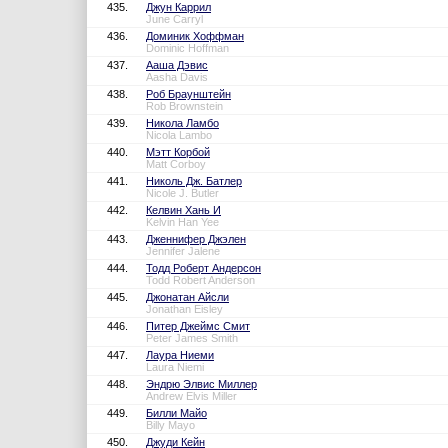
435.
Джун Каррил
June Carryl
436.
Доминик Хоффман
Dominic Hoffman
437.
Ааша Дэвис
Aasha Davis
438.
Роб Браунштейн
Rob Brownstein
439.
Никола Ламбо
Nicola Lambo
440.
Мэтт Корбой
Matt Corboy
441.
Николь Дж. Батлер
Nicole J. Butler
442.
Келвин Хань И
Kelvin Han Yee
443.
Дженнифер Джэлен
Jennifer Jalene
444.
Тодд Роберт Андерсон
Todd Robert Anderson
445.
Джонатан Айсли
Jonathan Eisley
446.
Питер Джеймс Смит
Peter James Smith
447.
Лаура Ниеми
Laura Niemi
448.
Эндрю Элвис Миллер
Andrew Elvis Miller
449.
Билли Майо
Billy Mayo
450.
Джуди Кейн