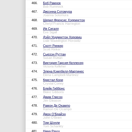
466.
Боб Рамнок
Bob Rumnock
467.
Джоэнна Сотомура
Joanna Sotomura
468.
Шерил Френсис Хэррингтон
Cheryl Francis Harrington
469.
Ив Сигалл
Eve Sigall
470.
Дэйл Уоддингтон Хоровиц
Dale Waddington Horowitz
471.
Скотт Ринкер
Scott Rinker
472.
Сьюзэн Руттан
Susan Ruttan
473.
Виктория Гарсия-Келлехер
Victoria Kelleher
474.
Элена Кэмпбелл-Мартинес
Elena Campbell-Martinez
475.
Кристал Кони
Crystal Coney
476.
Блейк Гиббонс
Blake Gibbons
477.
Джим Глисон
Jim Gleason
478.
Рамон Де Окампо
Ramon De Ocampo
479.
Джон О’Брайэн
John O'Brien
480.
Том Шэнли
Tom Schanley
481.
Нина Рауш