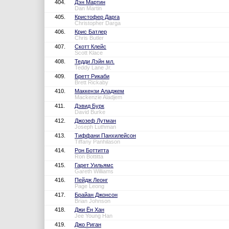
404.
Дэн Мартин
Dan Martin
405.
Кристофер Дарга
Christopher Darga
406.
Крис Батлер
Chris Butler
407.
Скотт Клейс
Scott Klace
408.
Тедди Лэйн мл.
Teddy Lane Jr.
409.
Бретт Рикаби
Brett Rickaby
410.
Маккензи Аладжем
Mackenzie Aladjem
411.
Дэвид Бурк
David Burke
412.
Джозеф Лутман
Joseph Luthman
413.
Тиффани Панхилейсон
Tiffany Panhilason
414.
Рон Боттитта
Ron Bottitta
415.
Гарет Уильямс
Gareth Williams
416.
Пейдж Леонг
Page Leong
417.
Брайан Джонсон
Brian Johnson
418.
Джи Ён Хан
Jee Young Han
419.
Джо Риган