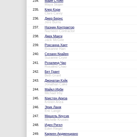
234.
Майя Стоян
Maya Stojan
235.
Клер Кэри
Clare Carey
236.
Джер Бернс
Jere Burns
237.
Назнин Контрактор
Nazneen Contractor
238.
Джек Макги
Jack McGee
239.
Роксанна Харт
Roxanne Hart
240.
Сюзанн Крайер
Suzanne Cryer
241.
Розалинд Чао
Rosalind Chao
242.
Бет Грант
Beth Grant
243.
Джонатан Кэйк
Jonathan Cake
244.
Майкл Ирби
Michael Irby
245.
Кристен Ариза
Kristen Ariza
246.
Эрик Ланж
Eric Lange
247.
Мишель Крусик
Michelle Krusiec
248.
Иден Ригел
Eden Riegel
249.
Кармен Ардженциано