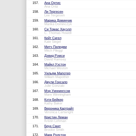
157.
Ана Ортис
Ana Ortiz
158.
Ли Тергесен
Lee Tergesen
159.
Марика Доминчик
Marika Dominczyk
160.
Си Томас Хауэлл
C. Thomas Howell
161.
Кейт Сигел
Kate Siegel
162.
Митч Пиледжи
Mitch Pileggi
163.
Дэвид Рэмси
David Ramsey
164.
Майкл Уэстон
Michael Weston
165.
Уильям Мапотер
William Mapother
166.
Джули Гонсало
Julie Gonzalo
167.
Мэр Уиннингхэм
Mare Winningham
168.
Кэти Бейкер
Kathy Baker
169.
Вероника Картрайт
Veronica Cartwright
170.
Кристин Леман
Kristin Lehman
171.
Брук Смит
Brooke Smith
172.
Марк Ролстон