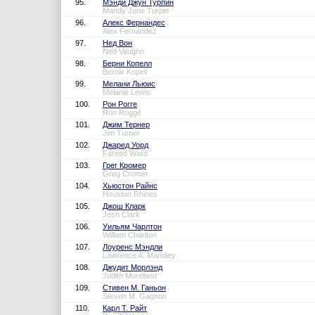
95.
Мэнди Джун Турпин
Mandy June Turpin
96.
Алекс Фернандес
Alex Fernandez
97.
Нед Вон
Ned Vaughn
98.
Берни Копелл
Bernie Kopell
99.
Мелани Льюис
Melanie Lewis
100.
Рон Рогге
Ron Roggé
101.
Джим Тернер
Jim Turner
102.
Джаред Уорд
Fareed Ward
103.
Грег Кромер
Greg Cromer
104.
Хьюстон Райнс
Houston Rhines
105.
Джош Кларк
Josh Clark
106.
Уильям Чарлтон
William Charlton
107.
Лоуренс Мэндли
Lawrence A. Mandley
108.
Джудит Морлэнд
Judith Moreland
109.
Стивен М. Ганьон
Steven M. Gagnon
110.
Карл Т. Райт