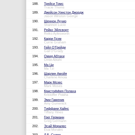
188.
Трейси Томс
Tracie Thoms
189.
Джейсон Уинстон Джордж
Jason Winston George
190.
Шеннон Лучио
Shannon Lucio
191.
Рейко Эйлсворт
Reiko Aylesworth
192.
Карри Грэм
Currie Graham
193.
Гейл О’Грейди
Gail O'Grady
194.
Омид Абтахи
Omid Abtahi
195.
Ма Ци
Ma Tzi
196.
Шарлин Амойя
Charlene Amoia
197.
Марк Мозес
Mark Moses
198.
Кристоффер Полаха
Kristoffer Polaha
199.
Эми Гаменик
Amy Gumenick
200.
Тиффани Хайнс
Tiffany Hines
201.
Грег Германн
Greg Germann
202.
Эсай Моралес
Esai Morales
203.
Д.Б. Суини