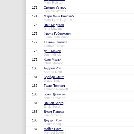
Mark Rolston
173.
Синтия Уэтрос
Cynthia Watros
174.
Мэри Линн Райскаб
Mary Lynn Rajskub
175.
Эми Мэдиган
Amy Madigan
176.
Фиона Губелманн
Fiona Gubelmann
177.
Тэмлин Томита
Tamlyn Tomita
178.
Дэш Майок
Dash Mihok
179.
Крис Малки
Chris Mulkey
180.
Андреа Рот
Andrea Roth
181.
Брэйди Смит
Brady Smith
182.
Тамо Пеникетт
Tahmoh Penikett
183.
Брюс Дэвисон
Bruce Davison
184.
Эмили Бергл
Emily Bergl
185.
Джим Пэррак
Jim Parrack
186.
Джудит Хоаг
Judith Hoag
187.
Майкл Боуэн
Michael Bowen