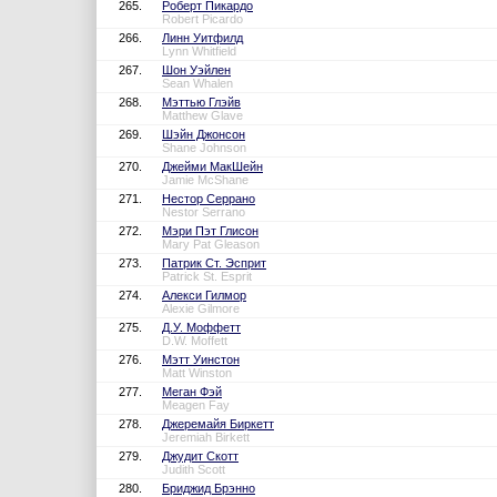
265.
Роберт Пикардо
Robert Picardo
266.
Линн Уитфилд
Lynn Whitfield
267.
Шон Уэйлен
Sean Whalen
268.
Мэттью Глэйв
Matthew Glave
269.
Шэйн Джонсон
Shane Johnson
270.
Джейми МакШейн
Jamie McShane
271.
Нестор Серрано
Nestor Serrano
272.
Мэри Пэт Глисон
Mary Pat Gleason
273.
Патрик Ст. Эсприт
Patrick St. Esprit
274.
Алекси Гилмор
Alexie Gilmore
275.
Д.У. Моффетт
D.W. Moffett
276.
Мэтт Уинстон
Matt Winston
277.
Меган Фэй
Meagen Fay
278.
Джеремайя Биркетт
Jeremiah Birkett
279.
Джудит Скотт
Judith Scott
280.
Бриджид Брэнно