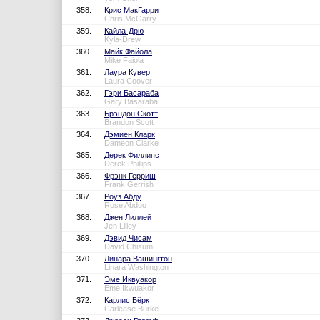
358.
Крис МакГарри
Chris McGarry
359.
Кайла-Дрю
Kyla-Drew
360.
Майк Файола
Mike Faiola
361.
Лаура Кувер
Laura Coover
362.
Гэри Басараба
Gary Basaraba
363.
Брэндон Скотт
Brandon Scott
364.
Дэмиен Кларк
Dameon Clarke
365.
Дерек Филлипс
Derek Phillips
366.
Фрэнк Герриш
Frank Gerrish
367.
Роуз Абду
Rose Abdoo
368.
Джен Лиллей
Jen Lilley
369.
Дэвид Чисам
David Chisum
370.
Линара Вашингтон
Linara Washington
371.
Эме Иквуакор
Eme Ikwuakor
372.
Карлис Бёрк
Carlease Burke