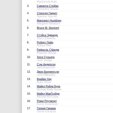
Mackenzie Astin
3.
Саманта Слойан
Samantha Sloyan
4.
Спенсер Гаррет
Spencer Garrett
5.
Маргарет Ньюборн
Margaret Newborn
6.
Bruce M. Stockert
7.
Стэйси Эдвардс
Stacy Edwards
8.
Роберт Пайн
Robert Pine
9.
Рафаэль Сбардж
Raphael Sbarge
10.
Хосе Суньига
José Zúñiga
11.
Сэм Андерсон
Sam Anderson
12.
Джон Биллингсли
John Billingsley
13.
Брайан Хау
Brian Howe
14.
Майкл Рейли Бурк
Michael Reilly Burke
15.
Майкл МакГрэйди
Michael McGrady
16.
Роми Роузмонт
Romy Rosemont
17.
Глория Гараюа
Gloria Garayua