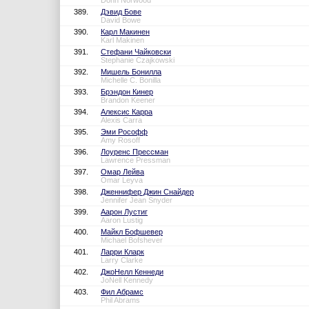
Dohn Norwood
389.
Дэвид Бове
David Bowe
390.
Карл Макинен
Karl Makinen
391.
Стефани Чайковски
Stephanie Czajkowski
392.
Мишель Бонилла
Michelle C. Bonilla
393.
Брэндон Кинер
Brandon Keener
394.
Алексис Карра
Alexis Carra
395.
Эми Рософф
Amy Rosoff
396.
Лоуренс Прессман
Lawrence Pressman
397.
Омар Лейва
Omar Leyva
398.
Дженнифер Джин Снайдер
Jennifer Jean Snyder
399.
Аарон Лустиг
Aaron Lustig
400.
Майкл Бофшевер
Michael Bofshever
401.
Ларри Кларк
Larry Clarke
402.
ДжоНелл Кеннеди
JoNell Kennedy
403.
Фил Абрамс
Phil Abrams