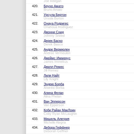
Joe Reegan
420.
Бруно Амато
Bruno Amato
421.
Урсула Бертон
Ursula Burton
422.
Онауа Родригес
Onahoua Rodriguez
423.
Джонни Снид
Johnny Sneed
424.
Дерек Баско
Derek Basco
425.
Андре Вермюлен
Andree Vermeulen
426.
Джеймс Иммекус
James Immekus
427.
Джилл Ремес
Jill Remez
428.
Лили Найт
Lily Knight
429.
Эндрю Борба
Andrew Borba
430.
Алина Фелан
Alina Phelan
431.
Ван Эпперсон
Van Epperson
432.
Коби Райан МакЛоин
Coby Ryan McLaughin
433.
Мишель Алегрия
Michelle Alegria
434.
Дебора Геффнер
Deborah Geffner