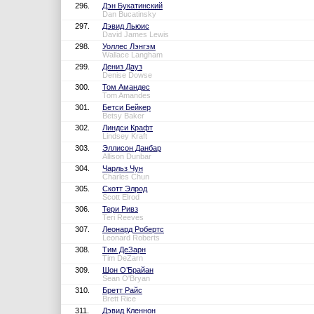
296.
Дэн Букатинский
Dan Bucatinsky
297.
Дэвид Льюис
David James Lewis
298.
Уоллес Лэнгэм
Wallace Langham
299.
Дениз Дауз
Denise Dowse
300.
Том Амандес
Tom Amandes
301.
Бетси Бейкер
Betsy Baker
302.
Линдси Крафт
Lindsey Kraft
303.
Эллисон Данбар
Allison Dunbar
304.
Чарльз Чун
Charles Chun
305.
Скотт Элрод
Scott Elrod
306.
Тери Ривз
Teri Reeves
307.
Леонард Робертс
Leonard Roberts
308.
Тим ДеЗарн
Tim DeZarn
309.
Шон О’Брайан
Sean O'Bryan
310.
Бретт Райс
Brett Rice
311.
Дэвид Кленнон