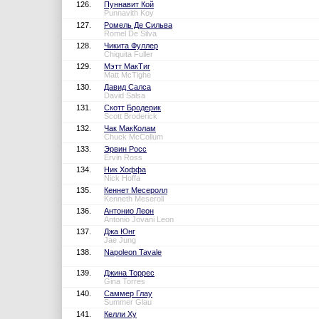
126.
Пуннавит Кой
Punnavith Koy
127.
Ромель Де Сильва
Romel De Silva
128.
Чикита Фуллер
Chiquita Fuller
129.
Мэтт МакТиг
Matt McTighe
130.
Давид Салса
David Salsa
131.
Скотт Бродерик
Scott Broderick
132.
Чак МакКолам
Chuck McCollum
133.
Эрвин Росс
Ervin Ross
134.
Ник Хоффа
Nick Hoffa
135.
Кеннет Месеролл
Kenneth Meseroll
136.
Антонио Леон
Antonio Jovani Leon
137.
Джа Юнг
Jae Jung
138.
Napoleon Tavale
139.
Джина Торрес
Gina Torres
140.
Саммер Глау
Summer Glau
141.
Келли Ху