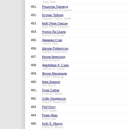
Judy Kain
451.
Рошелль Гринвуд
Rochelle Greenwood
452.
Кэтрин Тейлор
Kathryn Taylor Smith
453.
Кейт Рене Глисон
Kate Rene Gleason
454.
Нэнси Ла Скала
Nancy La Scala
455.
Джимми Стар
Jimmy Star
456.
Шелли Робертсон
Shelley Robertson
457.
Келли Керклэнд
Kelli Kirkland
458.
Джеффри Д. Сэмс
Jeffrey D. Sams
459.
Фрэнк Махарадж
Frank Maharajh
460.
Кирк Бовилл
Kirk Bovill
461.
Грэм Сибли
Graham Sibley
462.
Уэйн Уилдерсон
Wayne Wilderson
463.
Роб Нэгл
Rob Nagle
464.
Роми Диас
Romi Dias
465.
Кэйт Е. Мазур
Kathe E. Mazur