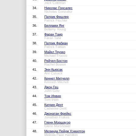
Jack Coleman
34.
Николас Гонсалес
Nicholas Gonzalez
35.
Патрик Фишлер
Patrick Fischler
36.
Беллами Янг
Bellamy Young
37.
Фаран Таир
Faran Tahir
38.
Патрик Фабиан
Patrick Fabian
39.
Майкл Трукко
Michael Trucco
40.
Рейчел Бостон
Rachel Boston
41.
Энн Кьюсак
Ann Cusack
42.
Кеннет Митчелл
Kenneth Mitchell
43.
Джон Гец
John Getz
44.
Том Ирвин
Tom Irwin
45.
Катрин Дент
Catherine Dent
46.
Джонатан Фрейкс
Jonathan Frakes
47.
Гленн Моршауэр
Glenn Morshower
48.
Мелинда Пейдж Хэмилтон
Melinda Page Hamilton