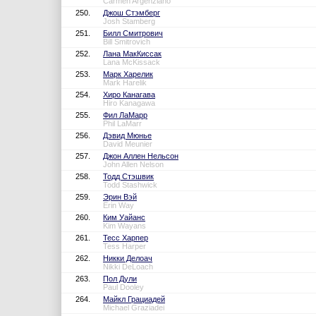
Carmen Argenziano
250.
Джош Стэмберг
Josh Stamberg
251.
Билл Смитрович
Bill Smitrovich
252.
Лана МакКиссак
Lana McKissack
253.
Марк Харелик
Mark Harelik
254.
Хиро Канагава
Hiro Kanagawa
255.
Фил ЛаМарр
Phil LaMarr
256.
Дэвид Мюнье
David Meunier
257.
Джон Аллен Нельсон
John Allen Nelson
258.
Тодд Стэшвик
Todd Stashwick
259.
Эрин Вэй
Erin Way
260.
Ким Уайанс
Kim Wayans
261.
Тесс Харпер
Tess Harper
262.
Никки Делоач
Nikki DeLoach
263.
Пол Дули
Paul Dooley
264.
Майкл Грациадей
Michael Graziadei