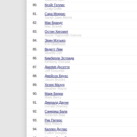
80.
Крэйг Геллис
Craig Gellis
81.
Сара Моррис
Sarah Jane Morris
82.
Мак Брандт
Mac Brandt
83.
Остин Хигсмит
Austin Highsmith Garces
84.
Эрин Мэтьюз
Erin Matthews
85.
Ведетт Лим
Vedette Lim
86.
Кимберли Эстрада
Kimberly Estrada
87.
Джефф Дусетте
Jeff Doucette
88.
Джейсон Брукс
Jason Brooks
89.
Хезер Мазур
Heather Mazur
90.
Марк Берри
Mark Berry
91.
Джералд Дауни
Gerald Downey
92.
Санкриш Бала
Sunkrish Bala
93.
Рик Питерс
Rick Peters
94.
Каллен Дуглас
Cullen Douglas