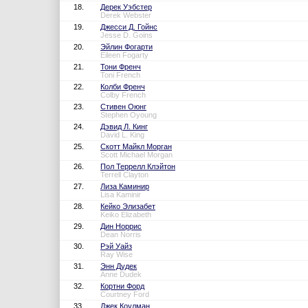
18.
Дерек Уэбстер
Derek Webster
19.
Джесси Д. Гойнс
Jesse D. Goins
20.
Эйлин Фогарти
Eileen Fogarty
21.
Тони Френч
Toni French
22.
Колби Френч
Colby French
23.
Стивен Оюнг
Stephen Oyoung
24.
Дэвид Л. Кинг
David L. King
25.
Скотт Майкл Морган
Scott Michael Morgan
26.
Пол Террелл Клэйтон
Terrell Clayton
27.
Лиза Каминир
Lisa Kaminir
28.
Кейко Элизабет
Keiko Elizabeth
29.
Дин Норрис
Dean Norris
30.
Рэй Уайз
Ray Wise
31.
Энн Дудек
Anne Dudek
32.
Кортни Форд
Courtney Ford
33.
Джек Коулман