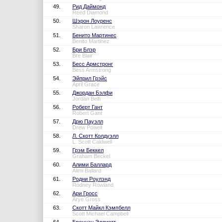
49.
Рид Даймонд
Reed Diamond
50.
Шэрон Лоуренс
Sharon Lawrence
51.
Бенито Мартинес
Benito Martinez
52.
Бри Блэр
Bre Blair
53.
Бесс Армстронг
Bess Armstrong
54.
Эйприл Грэйс
April Grace
55.
Джордан Бэлфи
Jordan Belfi
56.
Роберт Гант
Robert Gant
57.
Дрю Пауэлл
Drew Powell
58.
Л. Скотт Колдуэлл
L. Scott Caldwell
59.
Грэм Беккел
Graham Beckel
60.
Алими Баллард
Alimi Ballard
61.
Родни Роулэнд
Rodney Rowland
62.
Ари Гросс
Arye Gross
63.
Скотт Майкл Кэмпбелл
Scott Michael Campbell