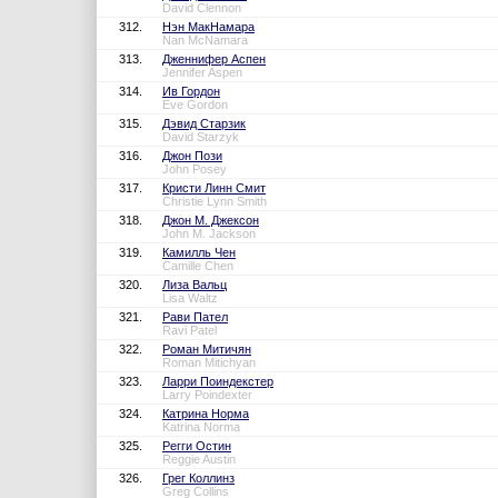
David Clennon
312.
Нэн МакНамара
Nan McNamara
313.
Дженнифер Аспен
Jennifer Aspen
314.
Ив Гордон
Eve Gordon
315.
Дэвид Старзик
David Starzyk
316.
Джон Пози
John Posey
317.
Кристи Линн Смит
Christie Lynn Smith
318.
Джон М. Джексон
John M. Jackson
319.
Камилль Чен
Camille Chen
320.
Лиза Вальц
Lisa Waltz
321.
Рави Пател
Ravi Patel
322.
Роман Митичян
Roman Mitichyan
323.
Ларри Поиндекстер
Larry Poindexter
324.
Катрина Норма
Katrina Norma
325.
Регги Остин
Reggie Austin
326.
Грег Коллинз
Greg Collins