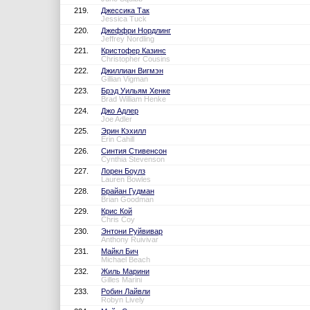
219.
Джессика Так
Jessica Tuck
220.
Джеффри Нордлинг
Jeffrey Nordling
221.
Кристофер Казинс
Christopher Cousins
222.
Джиллиан Вигмэн
Gillian Vigman
223.
Брэд Уильям Хенке
Brad William Henke
224.
Джо Адлер
Joe Adler
225.
Эрин Кэхилл
Erin Cahill
226.
Синтия Стивенсон
Cynthia Stevenson
227.
Лорен Боулз
Lauren Bowles
228.
Брайан Гудман
Brian Goodman
229.
Крис Кой
Chris Coy
230.
Энтони Руйвивар
Anthony Ruivivar
231.
Майкл Бич
Michael Beach
232.
Жиль Марини
Gilles Marini
233.
Робин Лайвли
Robyn Lively