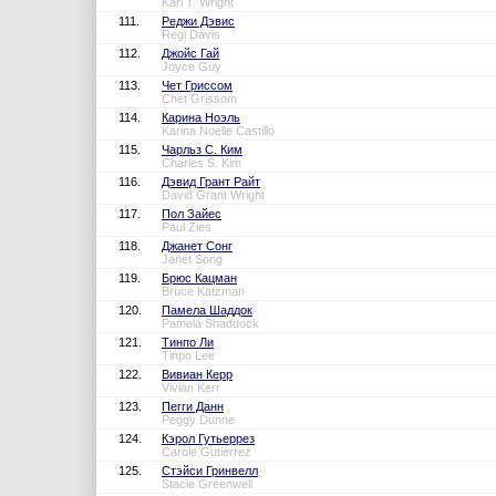
Karl T. Wright
111.
Реджи Дэвис
Regi Davis
112.
Джойс Гай
Joyce Guy
113.
Чет Гриссом
Chet Grissom
114.
Карина Ноэль
Karina Noelle Castillo
115.
Чарльз С. Ким
Charles S. Kim
116.
Дэвид Грант Райт
David Grant Wright
117.
Пол Зайес
Paul Zies
118.
Джанет Сонг
Janet Song
119.
Брюс Кацман
Bruce Katzman
120.
Памела Шаддок
Pamela Shaddock
121.
Тинпо Ли
Tinpo Lee
122.
Вивиан Керр
Vivian Kerr
123.
Пегги Данн
Peggy Dunne
124.
Кэрол Гутьеррез
Carole Gutierrez
125.
Стэйси Гринвелл
Stacie Greenwell