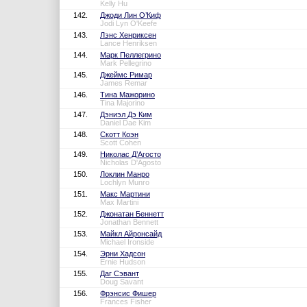
Kelly Hu
142.
Джоди Лин О’Киф
Jodi Lyn O'Keefe
143.
Лэнс Хенриксен
Lance Henriksen
144.
Марк Пеллегрино
Mark Pellegrino
145.
Джеймс Римар
James Remar
146.
Тина Мажорино
Tina Majorino
147.
Дэниэл Дэ Ким
Daniel Dae Kim
148.
Скотт Коэн
Scott Cohen
149.
Николас Д’Агосто
Nicholas D'Agosto
150.
Локлин Манро
Lochlyn Munro
151.
Макс Мартини
Max Martini
152.
Джонатан Беннетт
Jonathan Bennett
153.
Майкл Айронсайд
Michael Ironside
154.
Эрни Хадсон
Ernie Hudson
155.
Даг Сэвант
Doug Savant
156.
Фрэнсис Фишер
Frances Fisher