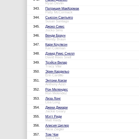
Ryan Devlin
343.
Патриция МакКормак
Patty McCormack
344.
Сьюзэн Сантьяго
Susan Santiago
345.
Джоко Симс
Jocko Sims
346.
Венди Браун
Wendy Braun
347.
Кари Коулмэн
Kari Coleman
348.
Дэвид Риис Снелл
David Rees Snell
349.
Трэйси Вилар
Tracy Vilar
350.
Эрин Кардильо
Erin Cardillo
351.
Энтони Азизи
Anthony Azizi
352.
Рон Мелендес
Ron Melendez
353.
Лиза Лонг
Lisa Long
354.
Джеки Джиари
Jackie Geary
355.
Мэтт Риди
Matt Riedy
356.
Алисия Циглер
Alicia Ziegler
357.
Том Чои
Tom Choi