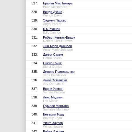
327.
Брайан МакНамара
Brian McNamara
328.
Венди Дэвис
Wendy Davis
329.
Энджел Паркер
Angel Parker
330.
Б.К. Кэннон
B.K. Cannon
331.
Роберт Кертис-Браун
Robert Curtis-Brown
332.
Энн-Мари Джонсон
Anne-Marie Johnson
333.
Далия Салем
Dahlia Salem
334.
Сиена Гоинс
Siena Goines
335.
Джерис Поиндекстер
Jeris Poindexter
336.
Джой Османски
Joy Osmanski
337.
Верни Уотсон
Vernee Watson
338.
Лекс Медлин
Lex Medlin
339.
Сумали Монтано
Sumalee Montano
340.
Беверли Тодд
Beverly Todd
341.
Уингз Хаузер
Wings Hauser
342.
Райан Дэвлин