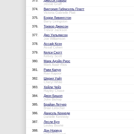
373.
Джесси Графф
Jessie Graff
374.
Виктория Габриэлль Платт
Victoria Gabrielle Platt
375.
Бэрри Ливингстон
Barry Livingston
376.
Тревор Джексон
Trevor Jackson
377.
Джо Уильямсон
Joe Williamson
378.
Ассаф Коэн
Assaf Cohen
379.
Келси Скотт
Kelsey Scott
380.
Марк Адэйр-Риос
Mark Adair-Rios
381.
Рави Капур
Ravi Kapoor
382.
Шерил Уайт
Cheryl White
383.
Хейли Чейз
Hayley Chase
384.
Джон Бишоп
John Bishop
385.
Брайан Летчер
Brian Letscher
386.
Даниэль Кеннеди
Danielle Kennedy
387.
Лесли Бун
Lesley Boone
388.
Дон Норвуд