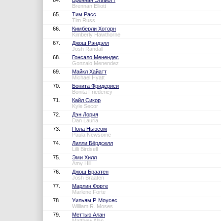
64.
Бреннан Эллиотт
Brennan Elliott
65.
Тим Расс
Tim Russ
66.
Кимберли Хоторн
Kimberly Hawthorne
67.
Джош Рэндэлл
Josh Randall
68.
Гонсало Менендес
Gonzalo Menendez
69.
Майкл Хайатт
Michael Hyatt
70.
Бонита Фридериси
Bonita Friedericy
71.
Кайл Сикор
Kyle Secor
72.
Дэн Лория
Dan Lauria
73.
Пола Ньюсом
Paula Newsome
74.
Лилли Бёрдселл
Lilli Birdsell
75.
Эми Хилл
Amy Hill
76.
Джош Браатен
Josh Braaten
77.
Марлин Форте
Marlene Forte
78.
Уильям Р. Моусес
William R. Moses
79.
Меттью Алан
Matthew Alan