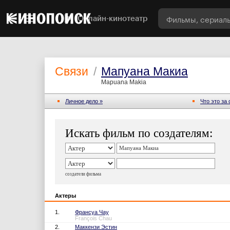
Онлайн-кинотеатр
Связи
/
Мапуана Макиа
Mapuana Makia
Личное дело »
Что это за
Искать фильм по создателям:
создатели фильма
Актеры
1.
Франсуа Чау
François Chau
2.
Маккензи Эстин