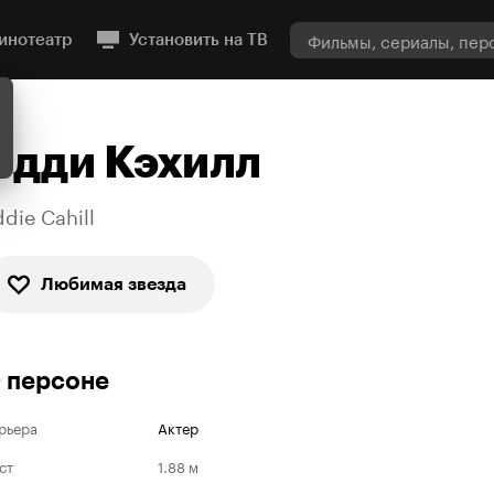
инотеатр
Установить на ТВ
Эдди Кэхилл
ddie Cahill
Любимая звезда
 персоне
рьера
Актер
ст
1.88 м