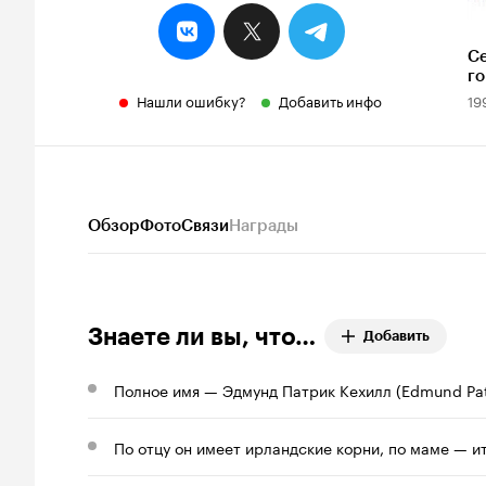
С
г
Нашли ошибку?
Добавить инфо
19
Обзор
Фото
Связи
Награды
Знаете ли вы, что…
Добавить
Полное имя — Эдмунд Патрик Кехилл (Edmund Patri
По отцу он имеет ирландские корни, по маме — и