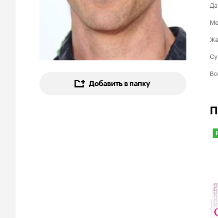
Да
Ме
Ж
Су
Вс
Добавить в папку
П
8