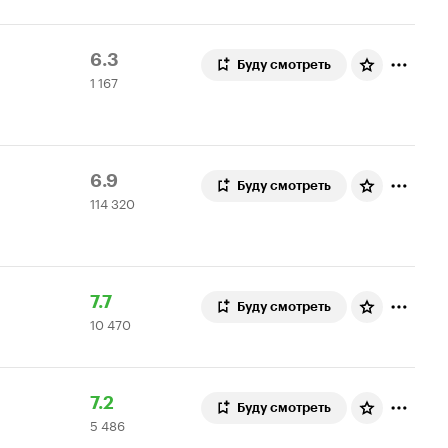
Рейтинг
1
6.3
Буду смотреть
1 167
Кинопоиска
167
6.3
оценок
Рейтинг
114
6.9
Буду смотреть
114 320
Кинопоиска
320
6.9
оценок
Рейтинг
10
7.7
Буду смотреть
10 470
Кинопоиска
470
7.7
оценок
Рейтинг
5
7.2
Буду смотреть
5 486
Кинопоиска
486