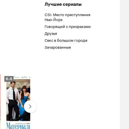
Лучшие сериалы
CSI: Место преступления
Нью-Йорк
Говорящий с призраками
Друзья
Секс в большом городе
Зачарованные
Рейтинг
Рейтинг
6.4
6.9
Кинопоиска
Кинопоиска
6.4
6.9