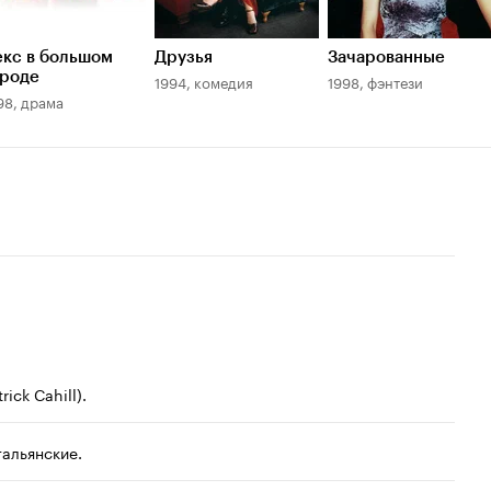
екс в большом
Друзья
Зачарованные
ороде
1994, комедия
1998, фэнтези
98, драма
ck Cahill).
тальянские.