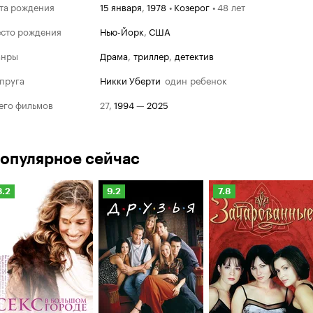
та рождения
15 января
,
1978
•
Козерог
•
48 лет
сто рождения
Нью-Йорк
,
США
анры
драма
,
триллер
,
детектив
пруга
Никки Уберти
один ребенок
его фильмов
27
,
1994
—
2025
опулярное сейчас
Рейтинг
Рейтинг
Рейтинг
8.2
9.2
7.8
Кинопоиска
Кинопоиска
Кинопоиска
.2
9.2
7.8