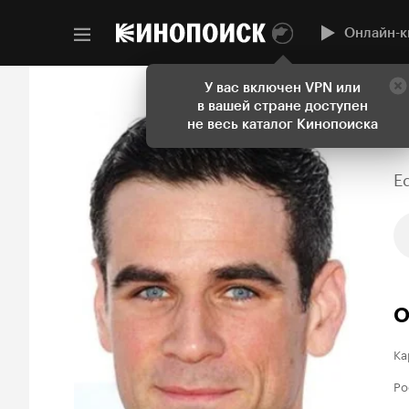
Онлайн-к
У вас включен VPN или
в вашей стране доступен
не весь каталог Кинопоиска
E
О
Ка
Ро