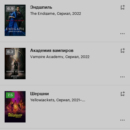
Эндшпиль
Рейтинг
6.9
The Endgame
,
Сериал, 2022
Кинопоиска
6.9
Академия вампиров
Рейтинг
6.2
Vampire Academy
,
Сериал, 2022
Кинопоиска
6.2
Шершни
Рейтинг
7.5
Yellowjackets
,
Сериал, 2021–...
Кинопоиска
7.5