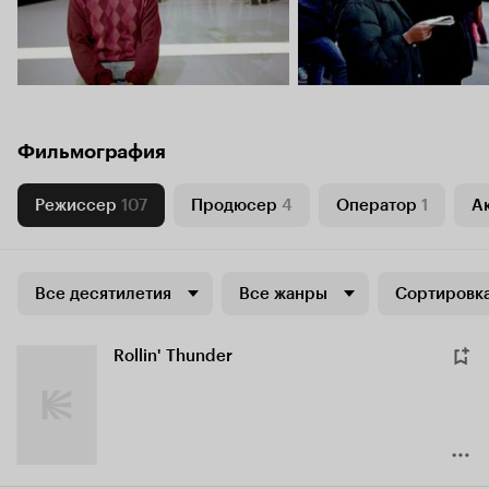
Фильмография
Режиссер
107
Продюсер
4
Оператор
1
Ак
Все десятилетия
Все жанры
Сортировка
Rollin' Thunder