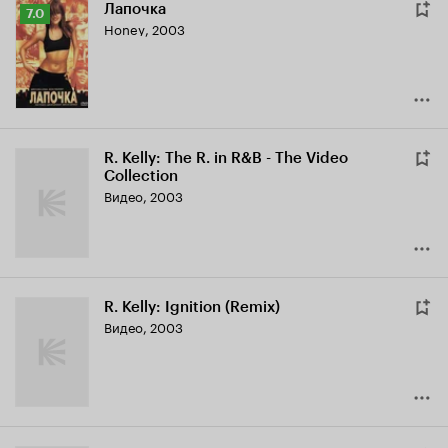
Лапочка
Рейтинг
7.0
Honey
,
2003
Кинопоиска
7.0
R. Kelly: The R. in R&B - The Video
Collection
Видео, 2003
R. Kelly: Ignition (Remix)
Видео, 2003