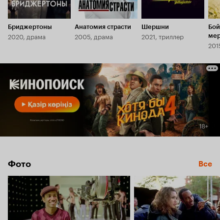
Бриджертоны
Анатомия страсти
Шершни
Бой
2020, драма
2005, драма
2021, триллер
мер
201
Фото
Все