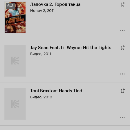
Лапочка 2: Город танца
Рейтинг
6.3
Honey 2
,
2011
Кинопоиска
6.3
Jay Sean Feat. Lil Wayne: Hit the Lights
Видео, 2011
Toni Braxton: Hands Tied
Видео, 2010