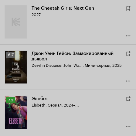
The Cheetah Girls: Next Gen
2027
Джон Уэйн Гейси: Замаскированный
Рейтинг
6.7
дьявол
Кинопоиска
Devil in Disguise: John Wayne Gacy
,
Мини-сериал, 2025
6.7
Элсбет
Рейтинг
7.2
Elsbeth
,
Сериал, 2024–...
Кинопоиска
7.2