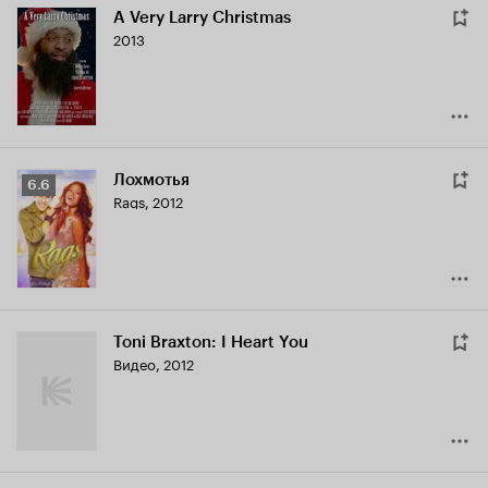
A Very Larry Christmas
2013
Лохмотья
Рейтинг
6.6
Rags
,
2012
Кинопоиска
6.6
Toni Braxton: I Heart You
Видео, 2012