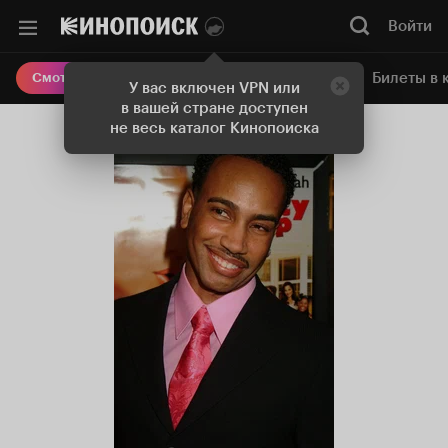
Войти
Онлайн-кинотеатр
Билеты в 
Смотреть кино
У вас включен VPN или
в вашей стране доступен
не весь каталог Кинопоиска