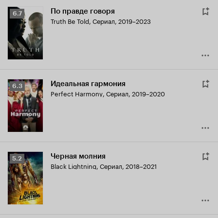
По правде говоря
Рейтинг
6.7
Truth Be Told
,
Сериал, 2019–2023
Кинопоиска
6.7
Идеальная гармония
Рейтинг
6.3
Perfect Harmony
,
Сериал, 2019–2020
Кинопоиска
6.3
Черная молния
Рейтинг
5.2
Black Lightning
,
Сериал, 2018–2021
Кинопоиска
5.2