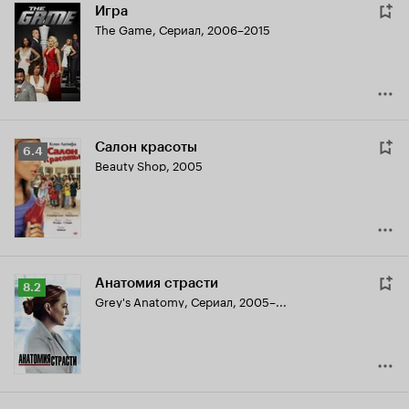
Игра
The Game
,
Сериал, 2006–2015
Салон красоты
Рейтинг
6.4
Beauty Shop
,
2005
Кинопоиска
6.4
Анатомия страсти
Рейтинг
8.2
Grey's Anatomy
,
Сериал, 2005–...
Кинопоиска
8.2