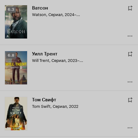
Ватсон
Рейтинг
6.3
Watson
,
Сериал, 2024–...
Кинопоиска
6.3
Уилл Трент
Рейтинг
6.8
Will Trent
,
Сериал, 2023–...
Кинопоиска
6.8
Том Свифт
Tom Swift
,
Сериал, 2022