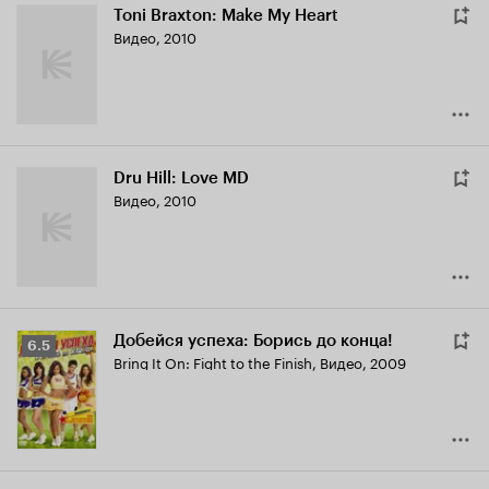
Toni Braxton: Make My Heart
Видео, 2010
Dru Hill: Love MD
Видео, 2010
Добейся успеха: Борись до конца!
Рейтинг
6.5
Bring It On: Fight to the Finish
,
Видео, 2009
Кинопоиска
6.5