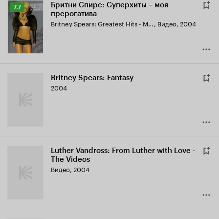
Бритни Спирс: Суперхиты – моя
Рейтинг
7.7
прерогатива
Кинопоиска
Britney Spears: Greatest Hits - My Prerogative
,
Видео, 2004
7.7
Britney Spears: Fantasy
2004
Luther Vandross: From Luther with Love -
The Videos
Видео, 2004