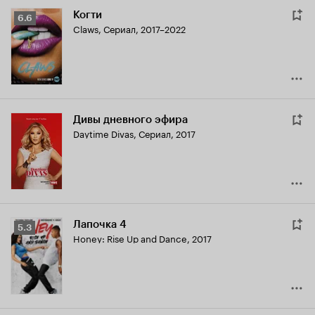
Когти
Рейтинг
6.6
Claws
,
Сериал, 2017–2022
Кинопоиска
6.6
Дивы дневного эфира
Daytime Divas
,
Сериал, 2017
Лапочка 4
Рейтинг
5.3
Honey: Rise Up and Dance
,
2017
Кинопоиска
5.3