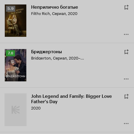
Неприлично богатые
Рейтинг
5.9
Filthy Rich
,
Сериал, 2020
Кинопоиска
5.9
Бриджертоны
Рейтинг
7.8
Bridgerton
,
Сериал, 2020–...
Кинопоиска
7.8
John Legend and Family: Bigger Love
Father's Day
2020