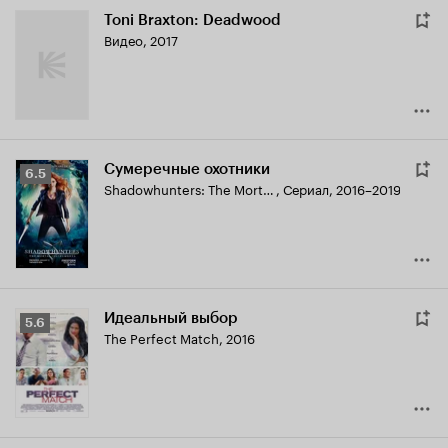
Toni Braxton: Deadwood
Видео, 2017
Сумеречные охотники
Рейтинг
6.5
Shadowhunters: The Mortal Instruments
,
Сериал, 2016–2019
Кинопоиска
6.5
Идеальный выбор
Рейтинг
5.6
The Perfect Match
,
2016
Кинопоиска
5.6