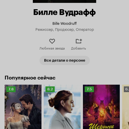
Билле Вудрафф
Bille Woodruff
Режиссер, Продюсер, Оператор
Любимая звезда
Добавить
Все детали о персоне
Популярное сейчас
Рейтинг
Рейтинг
Рейтинг
Р
7.8
8.2
7.5
6
Кинопоиска
Кинопоиска
Кинопоиска
К
7.8
8.2
7.5
6