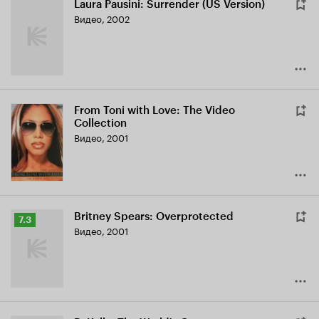
Laura Pausini: Surrender (US Version)
Видео, 2002
From Toni with Love: The Video
Collection
Видео, 2001
Britney Spears: Overprotected
Рейтинг
7.3
Видео, 2001
Кинопоиска
7.3