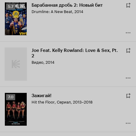
Барабанная дробь 2: Новый бит
Рейтинг
5.7
Drumline: A New Beat
,
2014
Кинопоиска
5.7
Joe Feat. Kelly Rowland: Love & Sex, Pt.
2
Видео, 2014
Зажигай!
Рейтинг
7.0
Hit the Floor
,
Сериал, 2013–2018
Кинопоиска
7.0