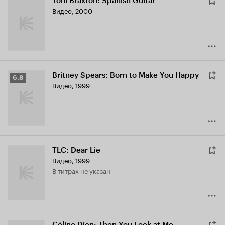
Toni Braxton: Spanish Guitar
Видео, 2000
Britney Spears: Born to Make You Happy
Рейтинг
6.8
Видео, 1999
Кинопоиска
6.8
TLC: Dear Lie
Видео, 1999
в титрах не указан