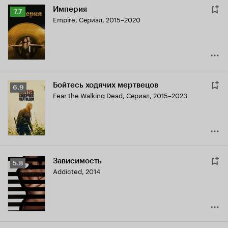
Империя
Рейтинг
7.7
Empire
,
Сериал, 2015–2020
Кинопоиска
7.7
Бойтесь ходячих мертвецов
Рейтинг
6.9
Fear the Walking Dead
,
Сериал, 2015–2023
Кинопоиска
6.9
Зависимость
Рейтинг
5.8
Addicted
,
2014
Кинопоиска
5.8