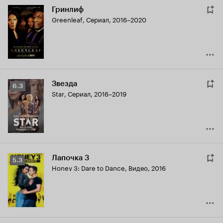
Гринлиф
Greenleaf
,
Сериал, 2016–2020
Звезда
Рейтинг
6.3
Star
,
Сериал, 2016–2019
Кинопоиска
6.3
Лапочка 3
Рейтинг
5.3
Honey 3: Dare to Dance
,
Видео, 2016
Кинопоиска
5.3