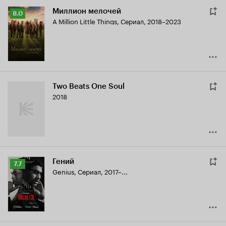
Миллион мелочей
Рейтинг
8.0
A Million Little Things
,
Сериал, 2018–2023
Кинопоиска
8.0
Two Beats One Soul
2018
Гений
Рейтинг
7.7
Genius
,
Сериал, 2017–...
Кинопоиска
7.7