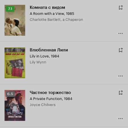
Комната с видом
Рейтинг
7.1
A Room with a View
,
1985
Кинопоиска
Charlotte Bartlett, a Chaperon
7.1
Влюбленная Лили
Lily in Love
,
1984
Lily Wynn
Частное торжество
Рейтинг
6.5
A Private Function
,
1984
Кинопоиска
Joyce Chilvers
6.5