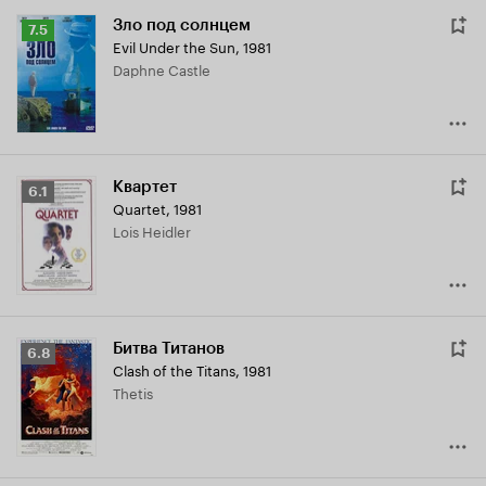
Зло под солнцем
Рейтинг
7.5
Evil Under the Sun
,
1981
Кинопоиска
Daphne Castle
7.5
Квартет
Рейтинг
6.1
Quartet
,
1981
Кинопоиска
Lois Heidler
6.1
Битва Титанов
Рейтинг
6.8
Clash of the Titans
,
1981
Кинопоиска
Thetis
6.8