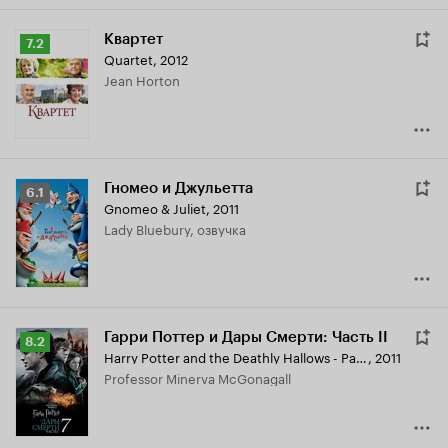
Квартет
Рейтинг
7.2
Quartet
,
2012
Кинопоиска
Jean Horton
7.2
Гномео и Джульетта
Рейтинг
6.1
Gnomeo & Juliet
,
2011
Кинопоиска
Lady Bluebury, озвучка
6.1
Гарри Поттер и Дары Смерти: Часть II
Рейтинг
8.2
Harry Potter and the Deathly Hallows - Part 2
,
2011
Кинопоиска
Professor Minerva McGonagall
8.2