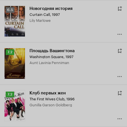
Новогодняя история
Рейтинг
6.5
Curtain Call
,
1997
Кинопоиска
Lily Marlowe
6.5
Площадь Вашингтона
Рейтинг
7.2
Washington Square
,
1997
Кинопоиска
Aunt Lavinia Penniman
7.2
Клуб первых жен
Рейтинг
7.2
The First Wives Club
,
1996
Кинопоиска
Gunilla Garson Goldberg
7.2