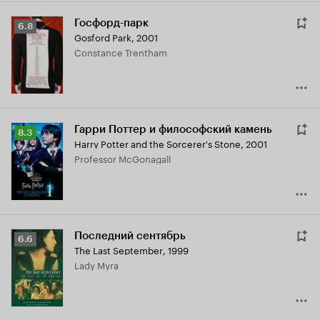
Госфорд-парк
Рейтинг
6.8
Gosford Park
,
2001
Кинопоиска
Constance Trentham
6.8
Гарри Поттер и философский камень
Рейтинг
8.3
Harry Potter and the Sorcerer's Stone
,
2001
Кинопоиска
Professor McGonagall
8.3
Последний сентябрь
Рейтинг
6.6
The Last September
,
1999
Кинопоиска
Lady Myra
6.6