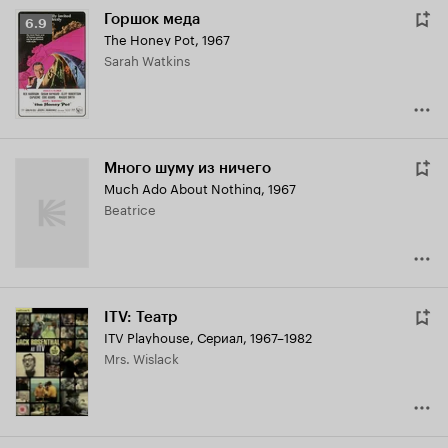
Горшок меда
Рейтинг
6.9
The Honey Pot
,
1967
Кинопоиска
Sarah Watkins
6.9
Много шуму из ничего
Much Ado About Nothing
,
1967
Beatrice
ITV: Театр
ITV Playhouse
,
Сериал, 1967–1982
Mrs. Wislack