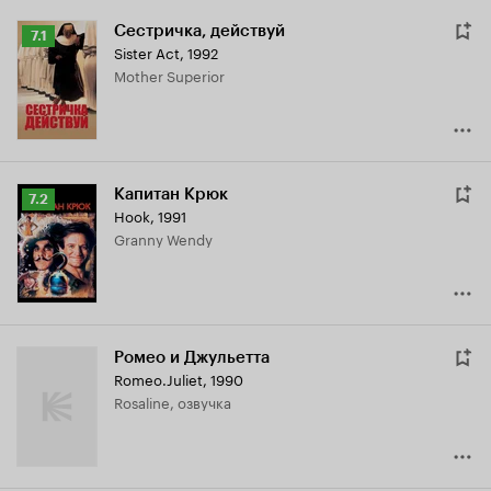
Сестричка, действуй
Рейтинг
7.1
Sister Act
,
1992
Кинопоиска
Mother Superior
7.1
Капитан Крюк
Рейтинг
7.2
Hook
,
1991
Кинопоиска
Granny Wendy
7.2
Ромео и Джульетта
Romeo.Juliet
,
1990
Rosaline, озвучка