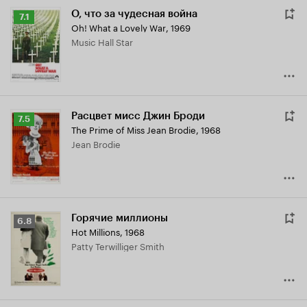
О, что за чудесная война
Рейтинг
7.1
Oh! What a Lovely War
,
1969
Кинопоиска
Music Hall Star
7.1
Расцвет мисс Джин Броди
Рейтинг
7.5
The Prime of Miss Jean Brodie
,
1968
Кинопоиска
Jean Brodie
7.5
Горячие миллионы
Рейтинг
6.8
Hot Millions
,
1968
Кинопоиска
Patty Terwilliger Smith
6.8