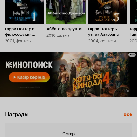
Гарри Поттер и
Аббатство Даунтон
Гарри Поттер и
Гар
2010, драма
философский
узник Азкабана
Тай
2001, фэнтези
2004, фэнтези
200
камень
Награды
Все
Оскар