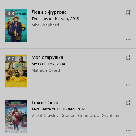
Леди в фургоне
Рейтинг
6.8
The Lady in the Van
,
2015
Кинопоиска
Miss Shepherd
6.8
Моя старушка
Рейтинг
6.7
My Old Lady
,
2014
Кинопоиска
Mathilde Girard
6.7
Текст Санта
Text Santa 2014
,
Видео, 2014
Violet Crawley, Dowager Countess of Grantham