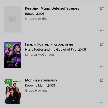
Keeping Mum: Deleted Scenes
Видео, 2006
Grace Hawkins
Гарри Поттер и Кубок огня
Рейтинг
8.0
Harry Potter and the Goblet of Fire
,
2005
Кинопоиска
Minerva McGonagall
8.0
Молчи в тряпочку
Рейтинг
7.1
Keeping Mum
,
2005
Кинопоиска
Grace Hawkins
7.1