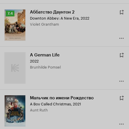
Аббатство Даунтон 2
Рейтинг
7.4
Downton Abbey: A New Era
,
2022
Кинопоиска
Violet Grantham
7.4
A German Life
2022
Brunhilde Pomsel
Мальчик по имени Рождество
Рейтинг
6.6
A Boy Called Christmas
,
2021
Кинопоиска
Aunt Ruth
6.6