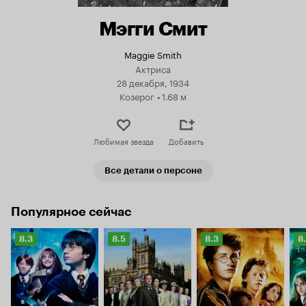
Мэгги Смит
Maggie Smith
Актриса
28 декабря, 1934
Козерог
•
1.68 м
Любимая звезда
Добавить
Все детали о персоне
Популярное сейчас
Рейтинг
Рейтинг
Рейтинг
Р
8.3
8.5
8.3
8
Кинопоиска
Кинопоиска
Кинопоиска
К
8.3
8.5
8.3
8.