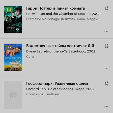
Гарри Поттер и Тайная комната
Рейтинг
8.2
Harry Potter and the Chamber of Secrets
,
2002
Кинопоиска
Professor McGonagall (в титрах: Dame Maggie Smith)
8.2
Божественные тайны сестричек Я-Я
Рейтинг
6.7
Divine Secrets of the Ya-Ya Sisterhood
,
2002
Кинопоиска
Caro
6.7
Госфорд-парк: Удаленные сцены
Gosford Park: Deleted Scenes
,
Видео, 2002
Constance Trentham