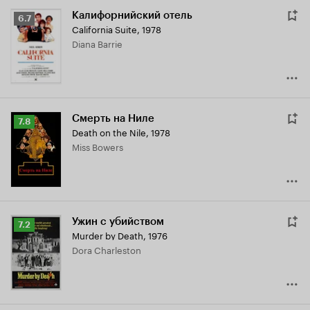
Калифорнийский отель
Рейтинг
6.7
California Suite
,
1978
Кинопоиска
Diana Barrie
6.7
Смерть на Ниле
Рейтинг
7.8
Death on the Nile
,
1978
Кинопоиска
Miss Bowers
7.8
Ужин с убийством
Рейтинг
7.2
Murder by Death
,
1976
Кинопоиска
Dora Charleston
7.2