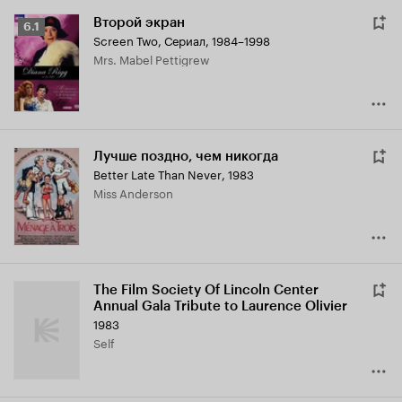
Второй экран
Рейтинг
6.1
Screen Two
,
Сериал, 1984–1998
Кинопоиска
Mrs. Mabel Pettigrew
6.1
Лучше поздно, чем никогда
Better Late Than Never
,
1983
Miss Anderson
The Film Society Of Lincoln Center
Annual Gala Tribute to Laurence Olivier
1983
Self