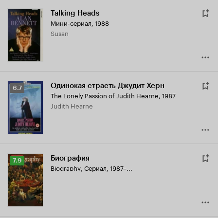
Talking Heads
Мини-сериал, 1988
Susan
Одинокая страсть Джудит Херн
Рейтинг
6.7
The Lonely Passion of Judith Hearne
,
1987
Кинопоиска
Judith Hearne
6.7
Биография
Рейтинг
7.9
Biography
,
Сериал, 1987–...
Кинопоиска
7.9