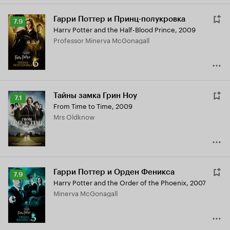
Гарри Поттер и Принц-полукровка
Рейтинг
7.9
Harry Potter and the Half-Blood Prince
,
2009
Кинопоиска
Professor Minerva McGonagall
7.9
Тайны замка Грин Ноу
Рейтинг
7.1
From Time to Time
,
2009
Кинопоиска
Mrs Oldknow
7.1
Гарри Поттер и Орден Феникса
Рейтинг
7.9
Harry Potter and the Order of the Phoenix
,
2007
Кинопоиска
Minerva McGonagall
7.9