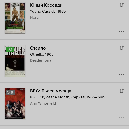
Юный Кэссиди
Young Cassidy
,
1965
Nora
Отелло
Рейтинг
7.1
Othello
,
1965
Кинопоиска
Desdemona
7.1
BBC: Пьеса месяца
Рейтинг
5.9
BBC Play of the Month
,
Сериал, 1965–1983
Кинопоиска
Ann Whitefield
5.9