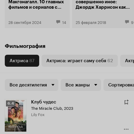
Макгонагалл. 10 главных
совершенно иное:
фильмов и сериалов с
Джордж Харрисон как
Мэгги Смит
кинопродюсер
28 сентября 2024
14
25 февраля 2018
9
Фильмография
Актриса
87
Актриса: играет саму себя
62
Акт
Все десятилетия
Все жанры
Сортировка
Клуб чудес
Рейтинг
6.4
The Miracle Club
,
2023
Кинопоиска
Lily Fox
6.4