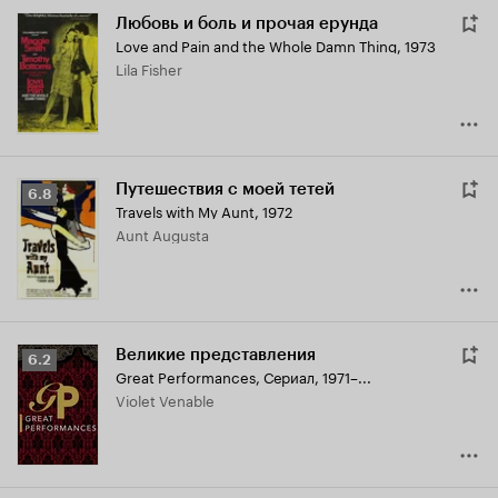
Любовь и боль и прочая ерунда
Love and Pain and the Whole Damn Thing
,
1973
Lila Fisher
Путешествия с моей тетей
Рейтинг
6.8
Travels with My Aunt
,
1972
Кинопоиска
Aunt Augusta
6.8
Великие представления
Рейтинг
6.2
Great Performances
,
Сериал, 1971–...
Кинопоиска
Violet Venable
6.2