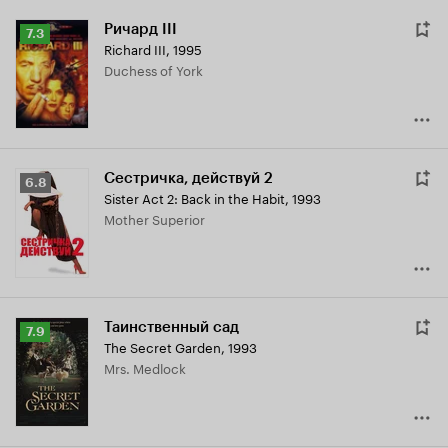
Ричард III
Рейтинг
7.3
Richard III
,
1995
Кинопоиска
Duchess of York
7.3
Сестричка, действуй 2
Рейтинг
6.8
Sister Act 2: Back in the Habit
,
1993
Кинопоиска
Mother Superior
6.8
Таинственный сад
Рейтинг
7.9
The Secret Garden
,
1993
Кинопоиска
Mrs. Medlock
7.9