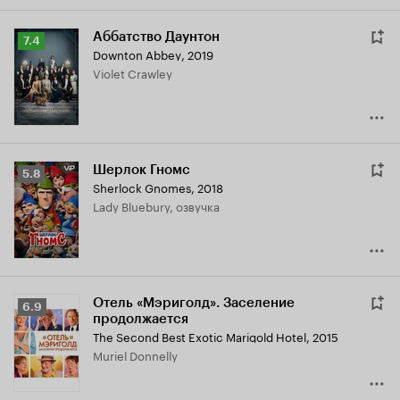
Аббатство Даунтон
Рейтинг
7.4
Downton Abbey
,
2019
Кинопоиска
Violet Crawley
7.4
Шерлок Гномс
Рейтинг
5.8
Sherlock Gnomes
,
2018
Кинопоиска
Lady Bluebury, озвучка
5.8
Отель «Мэриголд». Заселение
Рейтинг
6.9
продолжается
Кинопоиска
The Second Best Exotic Marigold Hotel
,
2015
6.9
Muriel Donnelly