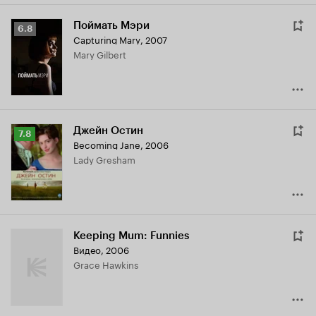
Поймать Мэри
Рейтинг
6.8
Capturing Mary
,
2007
Кинопоиска
Mary Gilbert
6.8
Джейн Остин
Рейтинг
7.8
Becoming Jane
,
2006
Кинопоиска
Lady Gresham
7.8
Keeping Mum: Funnies
Видео, 2006
Grace Hawkins