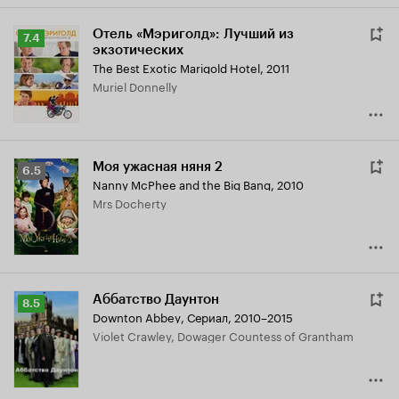
Отель «Мэриголд»: Лучший из
Рейтинг
7.4
экзотических
Кинопоиска
The Best Exotic Marigold Hotel
,
2011
7.4
Muriel Donnelly
Моя ужасная няня 2
Рейтинг
6.5
Nanny McPhee and the Big Bang
,
2010
Кинопоиска
Mrs Docherty
6.5
Аббатство Даунтон
Рейтинг
8.5
Downton Abbey
,
Сериал, 2010–2015
Кинопоиска
Violet Crawley, Dowager Countess of Grantham
8.5