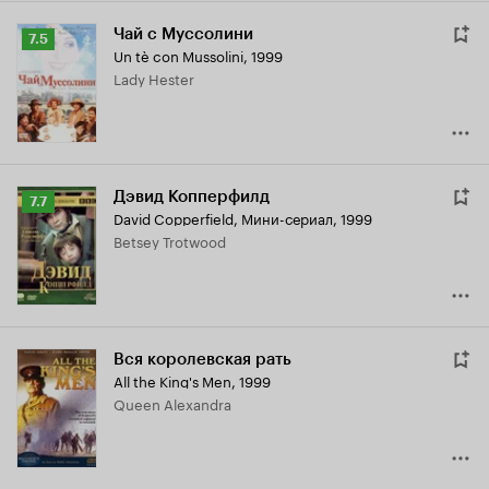
Чай с Муссолини
Рейтинг
7.5
Un tè con Mussolini
,
1999
Кинопоиска
Lady Hester
7.5
Дэвид Копперфилд
Рейтинг
7.7
David Copperfield
,
Мини-сериал, 1999
Кинопоиска
Betsey Trotwood
7.7
Вся королевская рать
All the King's Men
,
1999
Queen Alexandra