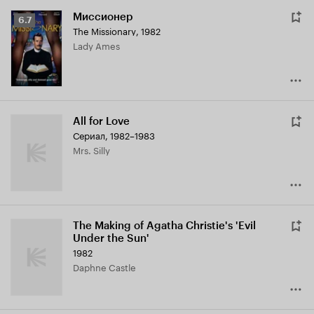
Миссионер
Рейтинг
6.7
The Missionary
,
1982
Кинопоиска
Lady Ames
6.7
All for Love
Сериал, 1982–1983
Mrs. Silly
The Making of Agatha Christie's 'Evil
Under the Sun'
1982
Daphne Castle