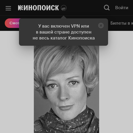
Войти
Онлайн-кинотеатр
Билеты в 
Смотреть кино
У вас включен VPN или
в вашей стране доступен
не весь каталог Кинопоиска