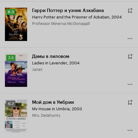
Гарри Поттер и узник Азкабана
Рейтинг
8.3
Harry Potter and the Prisoner of Azkaban
,
2004
Кинопоиска
Professor Minerva McGonagall
8.3
Дамы в лиловом
Рейтинг
7.3
Ladies in Lavender
,
2004
Кинопоиска
Janet
7.3
Мой дом в Умбрии
Рейтинг
6.7
My House in Umbria
,
2003
Кинопоиска
Mrs. Delahunty
6.7