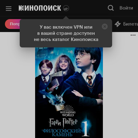
Войти
Онлайн-кинотеатр
Билет
Попробовать Плюс
У вас включен VPN или
в вашей стране доступен
не весь каталог Кинопоиска