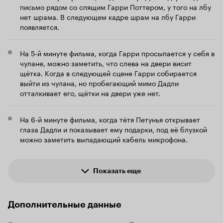
первого романа Роулинг. Самое главное
письмо рядом со спящим Гарри Поттером, у того на лбу
преимущество Коламбуса, как режиссёра,
нет шрама. В следующем кадре шрам на лбу Гарри
заключается в том, что он умеет снимать
появляется.
фильмы о детях, чем уже доказал в своём роде
шедеврами «Один дома» и «Мачеха» (которые,
хоть и разные по жанру, но, по сути,
На 5-й минуте фильма, когда Гарри просыпается у себя в
отображают одно и то же – мир детей, их
чулане, можно заметить, что слева на двери висит
взгляды на реалии происходящего вокруг).
щётка. Когда в следующей сцене Гарри собирается
Коламбус очень удачно и органично подобрал
выйти из чулана, но пробегающий мимо Дадли
актёрский состав, с которым ему пришлось
отталкивает его, щётки на двери уже нет.
работать впоследствии и во второй
экранизации (предполагаю, что знаменитая
троица до сих пор руководствуется в своей
На 6-й минуте фильма, когда тётя Петунья открывает
игре именно его принципами и советами, так
глаза Дадли и показывает ему подарки, под её блузкой
как первая игра налагает весомый отпечаток
можно заметить выпадающий кабель микрофона.
на последующие работы). Коламбус весьма
умело замаскировал неопытность малолетних
актёров, не позволив, таким образом,
превратить фильм в диссонанс игры
Показать еще
дебютантов и закоренелых мастеров в данном
деле (Ричард Харрис, Мэгги Смит, Фиона Шоу).
И это, как я считаю, самое главное, ибо первый
фильм, в большинстве своём, смотрят именно
Дополнительные данные
маленькие зрители, которые очень
чувствительны к проявлению фальши. Они
Слоган
«Путешествие в твою мечту»