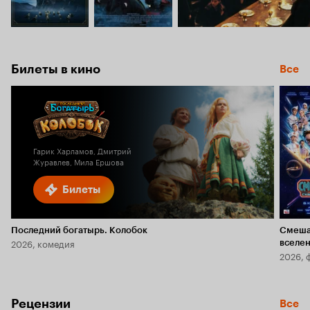
Билеты в кино
Все
Гарик Харламов, Дмитрий
Журавлев, Мила Ершова
Билеты
Последний богатырь. Колобок
Смеша
2026, комедия
вселе
2026, 
Рецензии
Все