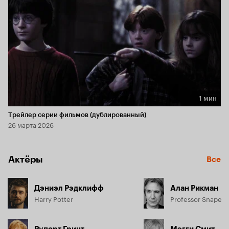
1 мин
Длительность 1 мин
Трейлер серии фильмов (дублированный)
26 марта 2026
Актёры
Все
Дэниэл Рэдклифф
Алан Рикман
Harry Potter
Professor Snape
Руперт Гринт
Мэгги Смит