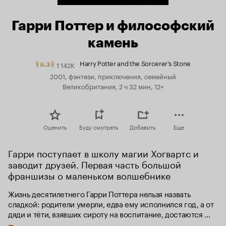
Гарри Поттер и философский
камень
Harry Potter and the Sorcerer's Stone
1 142K
Рейтинг
8.3
Кинопоиска
2001, фэнтези, приключения, семейный
8.3.
Великобритания, 2 ч 32 мин, 12+
топ
250
Оценить
Буду смотреть
Добавить
Еще
Гарри поступает в школу магии Хогвартс и 
заводит друзей. Первая часть большой 
франшизы о маленьком волшебнике
Жизнь десятилетнего Гарри Поттера нельзя назвать 
сладкой: родители умерли, едва ему исполнился год, а от 
дяди и тёти, взявших сироту на воспитание, достаются 
лишь тычки да подзатыльники. Но в одиннадцатый день 