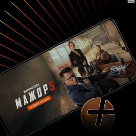
его, что является одной из самых важных
составляющих успеха фильма, непременно
ответит вам – музыка, и будет стопроцентно
прав, ибо музыка, помимо актёрской игры и
спецэффектов, создаёт впечатление зрителя о
сущности фильма. Гениальный композитор
Джон Уильямс уловил дух произведения
Роулинг, и создал несколько мигом
разошедшихся в тираж неистовыми фанатами
уникальных мелодий, и одна из них многим
запомнилась особенно – тема совы Хедвиги,
прилетающей в дом Дурслей с тем самым,
волнующим и долгожданным письмом.
Позднее он сорвёт аплодисменты за создание
в «Узнике Азкабана» темы Клювокрыла,
пролетающего с Гарри над добрым старым и
так любимым всеми нами Хогвартсе. Второй же
человек запомнился зрителям своей
феноменальной игрой, повторив спустя
многие годы то, что сотворил Василий
Ливанов, затмив собой книжный образ
Шерлока Холмса экранным. И имя «герою
нашего романа» - Алан Рикман. Он сыграл
желчного и таинственного профессора