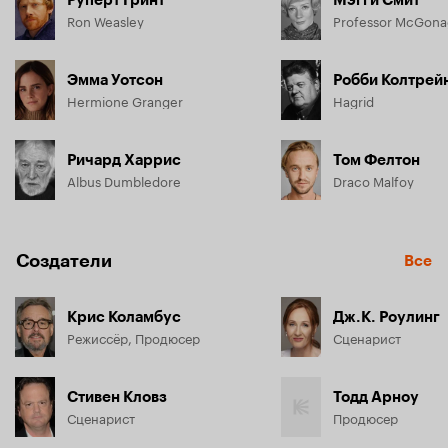
Ron Weasley
Professor McGonag
Эмма Уотсон
Робби Колтрей
Hermione Granger
Hagrid
Ричард Харрис
Том Фелтон
Albus Dumbledore
Draco Malfoy
Создатели
Все
Крис Коламбус
Дж.К. Роулинг
Режиссёр, Продюсер
Сценарист
Стивен Кловз
Тодд Арноу
Сценарист
Продюсер