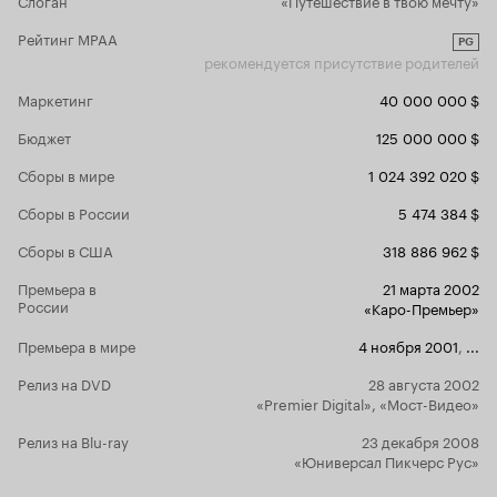
феноменально чувствуют ложь и не любят,
когда их обманывают. Но фильм Коламбуса
Рейтинг MPAA
PG
подводит-таки их к вере в этот чудный
рекомендуется присутствие родителей
магический мирок, такой же хрупкий, как и их
собственный, и эта режиссёрская хватка и
Маркетинг
40 000 000 $
сделала экранизацию первого романа о Гарри
Поттере не комом, а крепким фильмом,
Бюджет
125 000 000 $
близким к шедевру. Боже, храни Криса
Сборы в мире
1 024 392 020 $
Коламбуса! III. Памяти Ричарда Харриса:
Навсегда он останется в нашей памяти, как
Сборы в России
5 474 384 $
мудрый и ироничный, величественный и
спокойный, немногословный и столь любимый
Сборы в США
318 886 962 $
всеми читателями «Гарри Поттера» Альбусом
Дамблдором. Великий актёр, который умер в
Премьера в
21 марта 2002
борьбе с раком, актёр многих замечательных
России
«Каро-Премьер»
ролей, но ушедший из мира с блистательным и
феерическим бенефисом – как
Премьера в мире
4 ноября 2001
,
...
хрестоматийный образ директора Хогвартса.
Пусть новый актёр Майкл Гэмбон и умеет
Релиз на DVD
28 августа 2002
играть, он уже никогда не заменит Харриса,
«Premier Digital», «Мост-Видео»
истинного аристократического Дамблдора,
для которого всеведение – страдание,
Релиз на Blu-ray
23 декабря 2008
мудрость – простота, а любовь – счастье.
«Юниверсал Пикчерс Рус»
Харрис играет того самого Дамблдора, эпоха
которого близится к концу. Читатели, как и