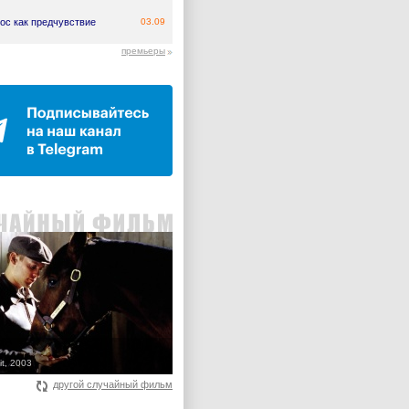
ос как предчувствие
03.09
премьеры
it, 2003
другой случайный фильм