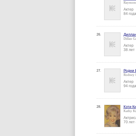
Raymond
Актер
84 год
26.
Диллан
Dillan G
Актер
38 лет
27.
Родни 
Rodney 
Актер
94 год
28.
Кэти К
Kathy K
Актрис
70 лет