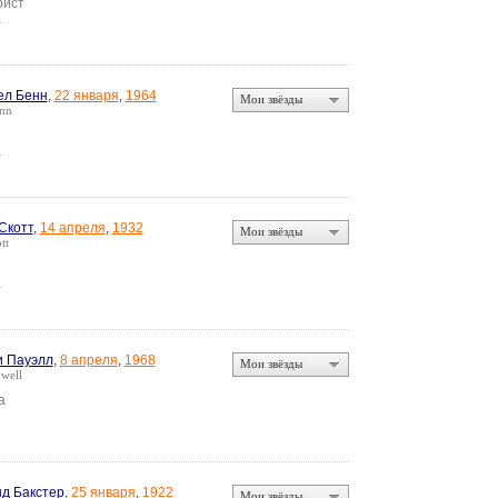
рист
а
ел Бенн
,
22 января
,
1964
Мои звёзды
enn
а
Скотт
,
14 апреля
,
1932
Мои звёзды
tt
а
 Пауэлл
,
8 апреля
,
1968
Мои звёзды
well
а
д Бакстер
,
25 января
,
1922
Мои звёзды