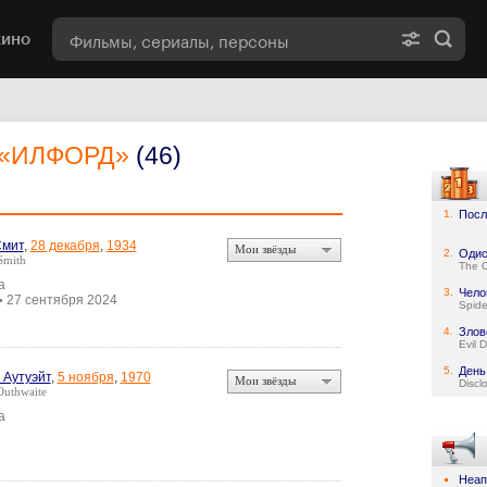
кино
«ИЛФОРД»
(46)
1.
Посл
Смит
,
28 декабря
,
1934
Мои звёзды
2.
Одис
Smith
The 
а
3.
Чело
27 сентября 2024
•
Spid
4.
Злов
Evil 
5.
День
 Аутуэйт
,
5 ноября
,
1970
Мои звёзды
Discl
Outhwaite
а
Неап