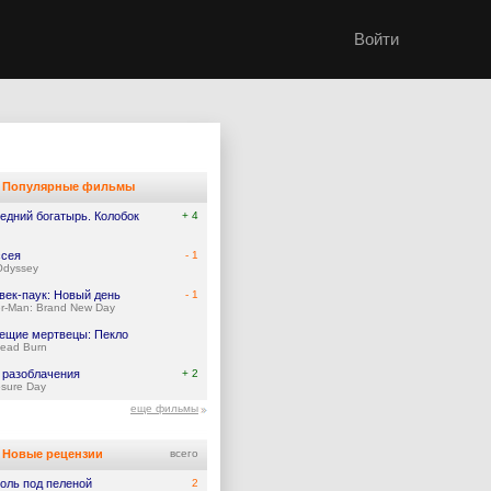
Войти
Популярные фильмы
едний богатырь. Колобок
+ 4
сея
- 1
Odyssey
век-паук: Новый день
- 1
er-Man: Brand New Day
ещие мертвецы: Пекло
Dead Burn
 разоблачения
+ 2
osure Day
еще фильмы
Новые рецензии
всего
оль под пеленой
2