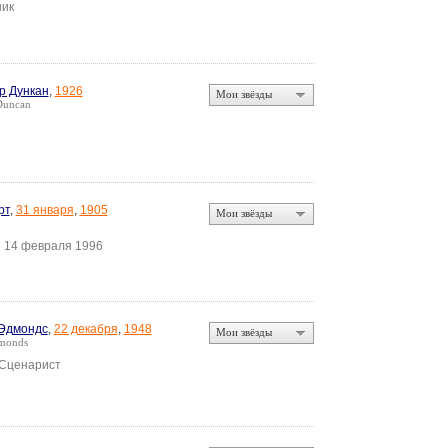
ик
р Дункан
,
1926
Мои звёзды
 Duncan
рт
,
31 января
,
1905
Мои звёзды
14 февраля 1996
•
Эдмондс
,
22 декабря
,
1948
Мои звёзды
monds
 Сценарист