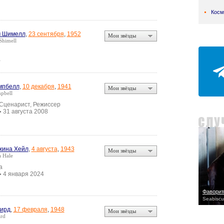
Косм
м Шимелл
,
23 сентября
,
1952
Мои звёзды
Shimell
а
мпбелл
,
10 декабря
,
1941
Мои звёзды
pbell
 Сценарист, Режиссер
31 августа 2008
•
жина Хейл
,
4 августа
,
1943
Мои звёзды
 Hale
а
4 января 2024
•
Фаворит
Seabiscu
ирд
,
17 февраля
,
1948
Мои звёзды
ard