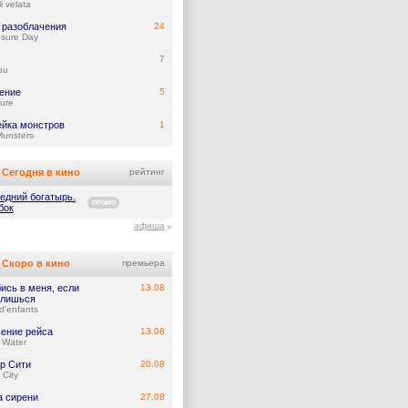
i velata
 разоблачения
24
osure Day
7
ou
ение
5
ure
йка монстров
1
Munsters
Сегодня в кино
рейтинг
едний богатырь.
ПРОМО
бок
афиша
Скоро в кино
премьера
ись в меня, если
13.08
лишься
d'enfants
ение рейса
13.08
 Water
р Сити
20.08
 City
а сирени
27.08