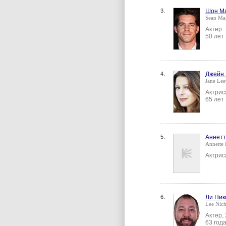
3.
Шон Ма
Sean Ma
Актер
50 лет
4.
Джейн 
Jane Lee
Актрис
65 лет
5.
Аннетт
Annette 
Актрис
6.
Ли Ник
Lee Nich
Актер,
63 год