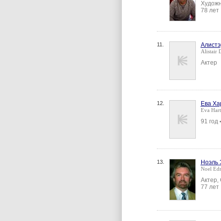
Художн
78 лет
11.
Алистэ
Alistair
Актер
12.
Ева Ха
Eva Hart
91 год
13.
Ноэль 
Noel Ed
Актер,
77 лет