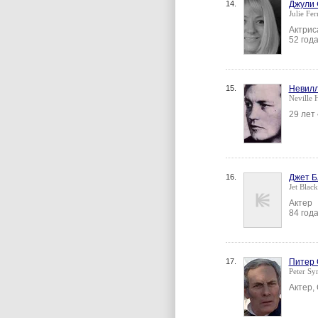
14.
Джули 
Julie Fe
Актрис
52 год
15.
Невилл
Neville 
29 лет
16.
Джет Б
Jet Black
Актер
84 год
17.
Питер
Peter S
Актер,