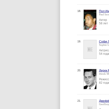
18.
Пол Ин
Paul Inc
Актер
58 лет
19.
Софи 
Sophie 
Актрис
54 год
20.
Дерек 
Derek Ma
Режисс
82 год
21.
Джефф
Geoffre