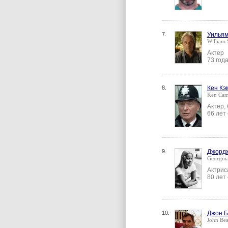
7.
Уилья
William 
Актер
73 год
8.
Кен Кэ
Ken Cam
Актер,
66 лет
9.
Джорд
Georgina
Актрис
80 лет
10.
Джон Б
John Be