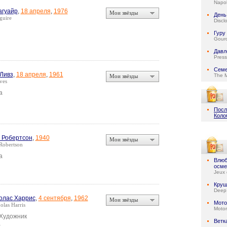
Napol
гуайр
,
18 апреля
,
1976
Мои звёзды
День
guire
Discl
Гуру
Gour
Давл
Press
Семе
Ливз
,
18 апреля
,
1961
The 
Мои звёзды
ves
а
Посл
Коло
 Робертсон
,
1940
Мои звёзды
Robertson
а
Влюб
осме
Jeux 
Круш
Deep
олас Харрис
,
4 сентября
,
1962
Мои звёзды
Мото
olas Harris
Motor
 Художник
Ветк
а