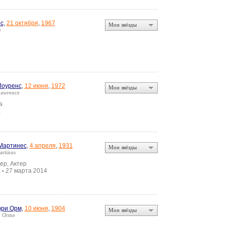
с
,
21 октября
,
1967
Мои звёзды
e
Лоуренс
,
12 июня
,
1972
Мои звёзды
Lawrence
а
а
Мартинес
,
4 апреля
,
1931
Мои звёзды
rtinus
ер, Актер
а
27 марта 2014
•
ри Орм
,
10 июня
,
1904
Мои звёзды
y Orme