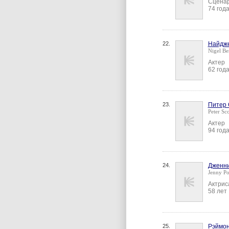
Сцена
74 год
22.
Найдж
Nigel B
Актер
62 год
23.
Питер 
Peter Sco
Актер
94 год
24.
Дженни
Jenny Po
Актрис
58 лет
25.
Рэймон