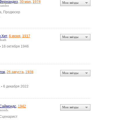
Фернандез
,
30 мая
,
1974
Мои звёзды
rnandez
а, Продюсер
а
 Хит
,
6 июня
,
1917
Мои звёзды
Heath
16 октября 1946
•
лэк
,
26 августа
,
1938
Мои звёзды
а
6 декабря 2022
•
 Саймондс
,
1942
Мои звёзды
ymonds
 Сценарист