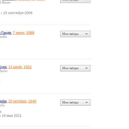
 Baxter
а
15 сентября 2006
•
 Ганди
,
7 июня
,
1988
Мои звёзды
andhi
Бурк
,
13 июля
,
1932
Мои звёзды
Burke
а
ирби
,
20 октября
,
1940
Мои звёзды
irby
а
19 мая 2011
•