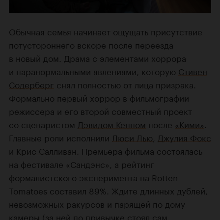
Обычная семья начинает ощущать присутствие
потустороннего вскоре после переезда
в новый дом. Драма с элементами хоррора
и паранормальными явлениями, которую
Стивен
Содерберг
снял полностью от лица призрака.
Формально первый хоррор в фильмографии
режиссера и его второй совместный проект
со сценаристом
Дэвидом Кеппом
после
«Кими»
.
Главные роли исполнили
Люси Лью
,
Джулия Фокс
и
Крис Салливан
. Премьера фильма состоялась
на фестивале «Сандэнс», а рейтинг
формалистского эксперимента на Rotten
Tomatoes составил 89%. Ждите длинных дублей,
невозможных ракурсов и парящей по дому
камеры (за ней по привычке стоял сам