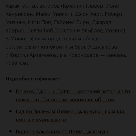
характерных актеров (
Криспин Гловер
,
Лэнс
Хенриксен
,
Майкл Уинкотт
,
Джон Хёрт
,
Роберт
Митчем
,
Игги Поп
,
Гэбриел Бирн
,
Джаред
Харрис
,
Билли Боб Торнтон
и
Альфред Молина
).
В Москве фильм представят и обсудят
со зрителями кинокритики Зара Абдуллаева
и Кирилл Артамонов, а в Краснодаре — киновед
Кира Кац.
Подробнее о фильме:
Почему Джонни Депп — хороший актер и что
нужно, чтобы он сам вспомнил об этом
Гид по фильмам Джима Джармуша, шамана,
поэта и курильщика
Видео • Как снимает Джим Джармуш