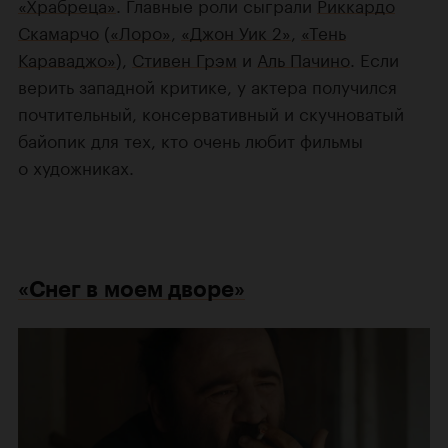
«Храбреца»
. Главные роли сыграли
Риккардо
Скамарчо
(
«Лоро»
,
«Джон Уик 2»
,
«Тень
Караваджо»
),
Стивен Грэм
и
Аль Пачино
. Если
верить западной критике, у актера получился
почтительный, консервативный и скучноватый
байопик для тех, кто очень любит фильмы
о художниках.
«Снег в моем дворе»