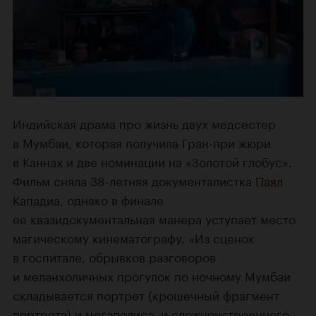
Индийская драма про жизнь двух медсестер
в Мумбаи, которая получила Гран-при жюри
в Каннах и две номинации на «Золотой глобус».
Фильм сняла 38-летняя документалистка
Паял
Кападиа
, однако в финале
ее квазидокументальная манера уступает место
магическому кинематографу. «Из сценок
в госпитале, обрывков разговоров
и меланхоличных прогулок по ночному Мумбаи
складывается портрет (крошечный фрагмент
портрета) и мегаполиса, и сложноустроенного