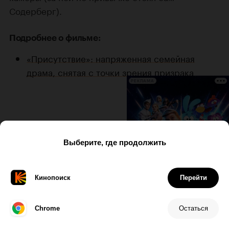
Содерберг).
Подробнее о фильме:
«Присутствие»: напряженная семейная
драма, снятая с точки зрения призрака
РЕКЛАМА
«Василий»