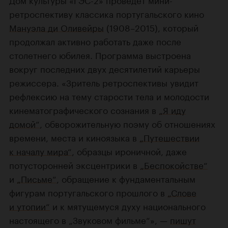
ретроспективу классика португальского кино
Мануэла ди Оливейры
(1908–2015), который
продолжал активно работать даже после
столетнего юбилея. Программа выстроена
вокруг последних двух десятилетий карьеры
режиссера. «Зритель ретроспективы увидит
рефлексию на тему старости тела и молодости
кинематографического сознания в
„Я иду
домой“
, обворожительную поэму об отношениях
времени, места и киноязыка в
„Путешествии
к началу мира“
, образцы ироничной, даже
потусторонней эксцентрики в
„Беспокойстве“
и
„Письме“
, обращение к фундаментальным
фигурам португальского прошлого в
„Слове
и утопии“
и к мятущемуся духу национального
настоящего в „Звуковом фильме“», —
пишут