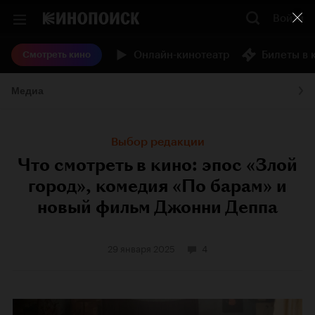
Войти
Онлайн-кинотеатр
Билеты в 
Смотреть кино
Медиа
Выбор редакции
Что смотреть в кино: эпос «Злой
город», комедия «По барам» и
новый фильм Джонни Деппа
29 января 2025
4