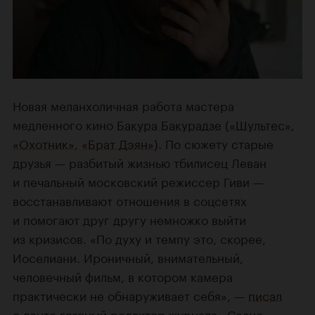
Новая меланхоличная работа мастера
медленного кино
Бакура Бакурадзе
(
«Шультес»
,
«Охотник»
,
«Брат Дэян»
). По сюжету старые
друзья — разбитый жизнью тбилисец Леван
и печальный московский режиссер Гиви —
восстанавливают отношения в соцсетях
и помогают друг другу немножко выйти
из кризисов. «По духу и темпу это, скорее,
Иоселиани. Ироничный, внимательный,
человечный фильм, в котором камера
практически не обнаруживает себя», —
писал
о ленте главный редактор журнала «Сеанс»