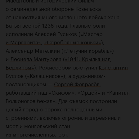
о семинедельной обороне Козельска
от нашествия многочисленного войска хана
Батыя весной 1238 года. Главные роли
исполнили
Алексей Гуськов
(
«Мастер
и Маргарита»
,
«Серебряные коньки»
),
Александр Метёлкин
(
«Летучий корабль»
)
и
Леонела Мантурова
(
«1941. Крылья над
Берлином»
). Режиссером выступил
Константин
Буслов
(«Калашников»), а художником-
постановщиком —
Сергей Февралёв
,
работавший над
«Скифом»
,
«Ордой»
и
«Капитан
Волконогов бежал»
. Для съемок построили
целый город с сорока полноценными
строениями, включая огромный деревянный
мост и монгольский стан
из многочисленных юрт.