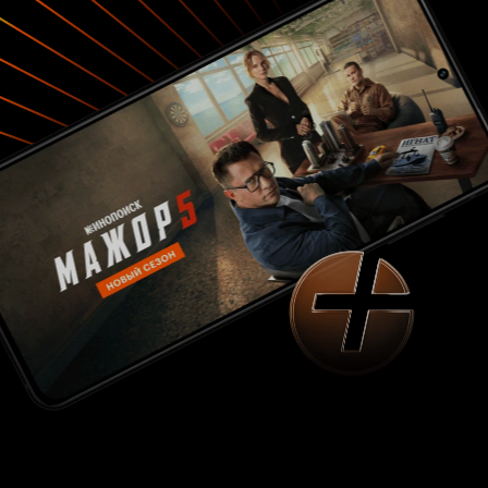
и если сравнивать с лентой ' По щучьему', здесь
кажется, что тренд на экранизацию сказок
такими темпами очень скоро пойдет на дно. И
мало верится что будет добрый Водяной, что
спасет этот тренд. 3 из 10