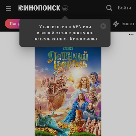
Войти
Онлайн-кинотеатр
Билет
Попробовать Плюс
У вас включен VPN или
в вашей стране доступен
не весь каталог Кинопоиска