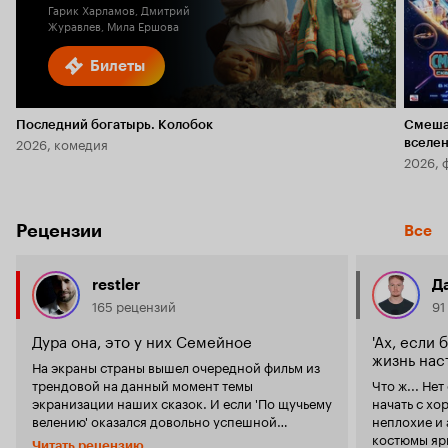
Гарик Харламов, Дмитрий
Журавлев, Мила Ершова
Билеты
Последний богатырь. Колобок
Смеша
2026, комедия
вселе
2026, 
Рецензии
Все
restler
Д
165 рецензий
91
Дура она, это у них Семейное
'Ах, если 
жизнь наст
На экраны страны вышел очередной фильм из
трендовой на данный момент темы
Что ж... Не
экранизации наших сказок. И если 'По щучьему
начать с хо
велению' оказался довольно успешной
неплохие и 
адаптацией новой истории на новый лад. То
костюмы ярк
Читать рецензию