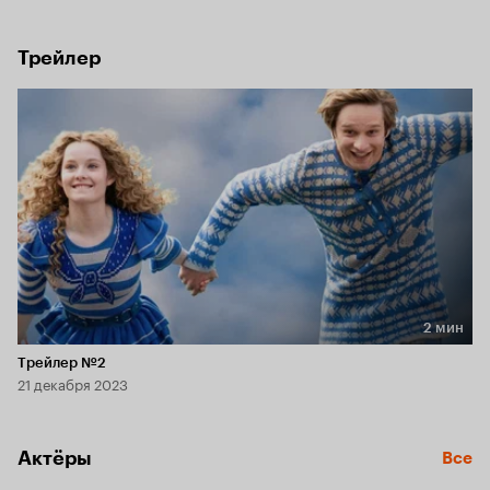
хитреца Поля заполучить корону. И если в руках злодея 
тёмная магия и богатство, то на стороне 
Ивана — волшебные существа, любовь и мечта.
Трейлер
2 мин
Длительность 2 мин
Трейлер №2
21 декабря 2023
Актёры
Все