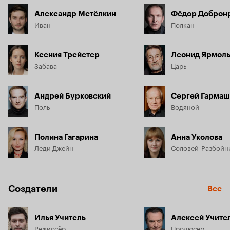
Александр Метёлкин
Фёдор Доброн
Иван
Полкан
Ксения Трейстер
Леонид Ярмол
Забава
Царь
Андрей Бурковский
Сергей Гармаш
Поль
Водяной
Полина Гагарина
Анна Уколова
Леди Джейн
Соловей-Разбойн
Создатели
Все
Илья Учитель
Алексей Учите
Режиссёр
Продюсер