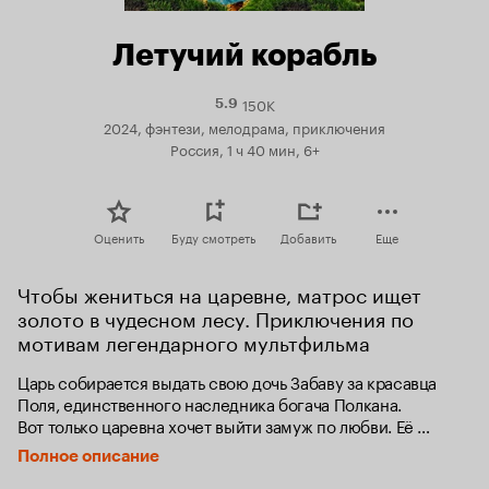
Летучий корабль
150K
Рейтинг
5.9
Кинопоиска
2024, фэнтези, мелодрама, приключения
5.9
Россия, 1 ч 40 мин, 6+
Оценить
Буду смотреть
Добавить
Еще
Чтобы жениться на царевне, матрос ищет 
золото в чудесном лесу. Приключения по 
мотивам легендарного мультфильма
Царь собирается выдать свою дочь Забаву за красавца 
Поля, единственного наследника богача Полкана. 
Вот только царевна хочет выйти замуж по любви. Её 
неожиданное знакомство с простым, но честным 
Полное описание
и обаятельным матросом Иваном вносит смуту в планы 