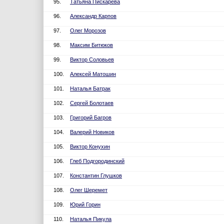
95.
Татьяна Пискарева
96.
Александр Карпов
97.
Олег Морозов
98.
Максим Битюков
99.
Виктор Соловьев
100.
Алексей Матошин
101.
Наталья Батрак
102.
Сергей Болотаев
103.
Григорий Багров
104.
Валерий Новиков
105.
Виктор Конухин
106.
Глеб Подгородинский
107.
Константин Глушков
108.
Олег Шеремет
109.
Юрий Горин
110.
Наталья Пикула