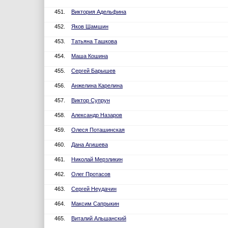
451.
Виктория Адельфина
452.
Яков Шамшин
453.
Татьяна Ташкова
454.
Маша Кошина
455.
Сергей Барышев
456.
Анжелина Карелина
457.
Виктор Супрун
458.
Александр Назаров
459.
Олеся Поташинская
460.
Дана Агишева
461.
Николай Мерзликин
462.
Олег Протасов
463.
Сергей Неудачин
464.
Максим Сапрыкин
465.
Виталий Альшанский