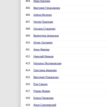
404.
Иван Кокорин
405.
Виктория Герасимова
406.
Алёна Ивченко
407.
Нелли Пшенная
408.
Оксана Сташенко
409.
Валентина Ананьина
410.
Игорь Гаспарян
411.
Анна Димова
412.
Николай Иванов
413.
Наталья Лесниковская
414.
Светлана Аманова
415.
Виктория Романенко
416.
Ёла Санько
417.
Роман Фомин
418.
Елена Папанова
419.
Илья Соколовский