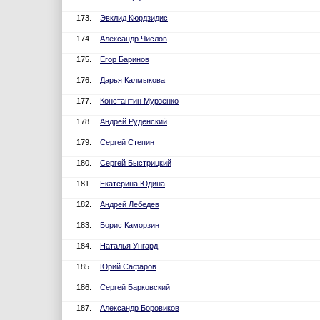
173.
Эвклид Кюрдзидис
174.
Александр Числов
175.
Егор Баринов
176.
Дарья Калмыкова
177.
Константин Мурзенко
178.
Андрей Руденский
179.
Сергей Степин
180.
Сергей Быстрицкий
181.
Екатерина Юдина
182.
Андрей Лебедев
183.
Борис Каморзин
184.
Наталья Унгард
185.
Юрий Сафаров
186.
Сергей Барковский
187.
Александр Боровиков