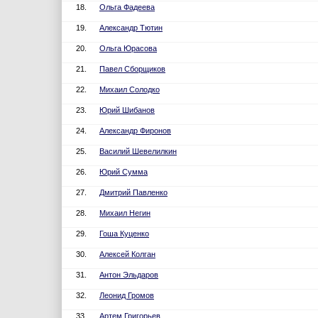
18.
Ольга Фадеева
19.
Александр Тютин
20.
Ольга Юрасова
21.
Павел Сборщиков
22.
Михаил Солодко
23.
Юрий Шибанов
24.
Александр Фиронов
25.
Василий Шевелилкин
26.
Юрий Сумма
27.
Дмитрий Павленко
28.
Михаил Негин
29.
Гоша Куценко
30.
Алексей Колган
31.
Антон Эльдаров
32.
Леонид Громов
33.
Артем Григорьев