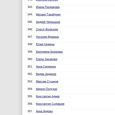
343.
Ирина Рахманова
344.
Михаил Тарабукин
345.
Андрей Чернышов
346.
Олеся Железняк
347.
Наталия Вдовина
348.
Юлия Галкина
349.
Екатерина Копанова
350.
Елена Захарова
351.
Анна Синякина
352.
Вадим Андреев
353.
Максим Суханов
354.
Кирилл Полухин
355.
Константин Адаев
356.
Константин Соловьев
357.
Анна Ардова