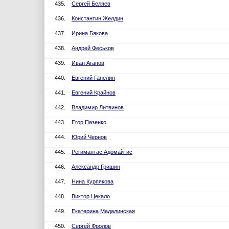
435.
Сергей Беляев
436.
Константин Желдин
437.
Ирина Бякова
438.
Андрей Феськов
439.
Иван Агапов
440.
Евгений Ганелин
441.
Евгений Крайнов
442.
Владимир Литвинов
443.
Егор Пазенко
444.
Юрий Чернов
445.
Регимантас Адомайтис
446.
Александр Гришин
447.
Нина Курпякова
448.
Виктор Цекало
449.
Екатерина Мадалинская
450.
Сергей Фролов