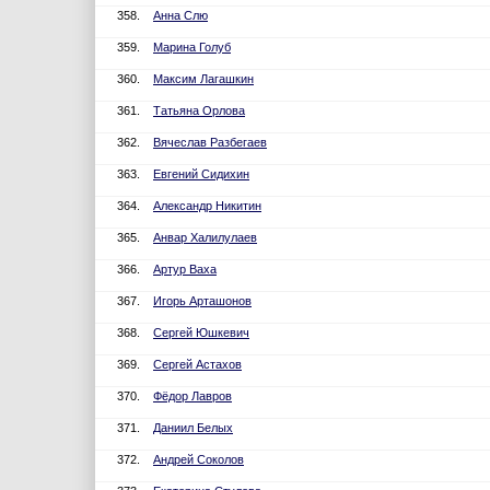
358.
Анна Слю
359.
Марина Голуб
360.
Максим Лагашкин
361.
Татьяна Орлова
362.
Вячеслав Разбегаев
363.
Евгений Сидихин
364.
Александр Никитин
365.
Анвар Халилулаев
366.
Артур Ваха
367.
Игорь Арташонов
368.
Сергей Юшкевич
369.
Сергей Астахов
370.
Фёдор Лавров
371.
Даниил Белых
372.
Андрей Соколов