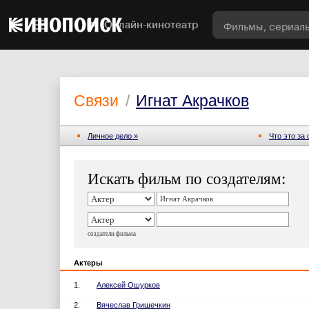
Онлайн-кинотеатр
Связи
/
Игнат Акрачков
Личное дело »
Что это за
Искать фильм по создателям:
создатели фильма
Актеры
1.
Алексей Ошурков
2.
Вячеслав Гришечкин