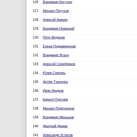
126.
Владимир Косухин
127.
Михаил Петухов
128.
Алексей Аникин
129.
Владимир Новицкий
130.
Пётр Фёдоров
131.
Елена Подкаминская
132.
Владимир Яглыч
133.
Алексей Серебряков
134.
Юлия Снигирь
135.
Артём Ткаченко
136.
Иван Жидков
137.
Кирилл Плетнёв
138.
Михаил Пореченков
139.
Владимир Меньшов
140.
Дмитрий Дюжев
141.
Александр Устюгов