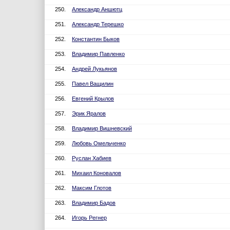
250.
Александр Аншютц
251.
Александр Терешко
252.
Константин Быков
253.
Владимир Павленко
254.
Андрей Лукьянов
255.
Павел Ващилин
256.
Евгений Крылов
257.
Эрик Яралов
258.
Владимир Вишневский
259.
Любовь Омельченко
260.
Руслан Хабиев
261.
Михаил Коновалов
262.
Максим Глотов
263.
Владимир Бадов
264.
Игорь Регнер