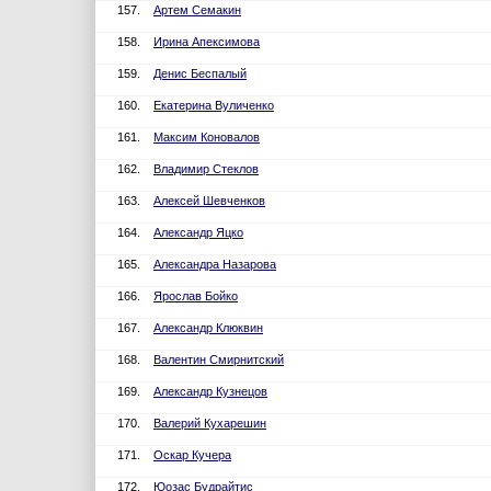
157.
Артем Семакин
158.
Ирина Апексимова
159.
Денис Беспалый
160.
Екатерина Вуличенко
161.
Максим Коновалов
162.
Владимир Стеклов
163.
Алексей Шевченков
164.
Александр Яцко
165.
Александра Назарова
166.
Ярослав Бойко
167.
Александр Клюквин
168.
Валентин Смирнитский
169.
Александр Кузнецов
170.
Валерий Кухарешин
171.
Оскар Кучера
172.
Юозас Будрайтис