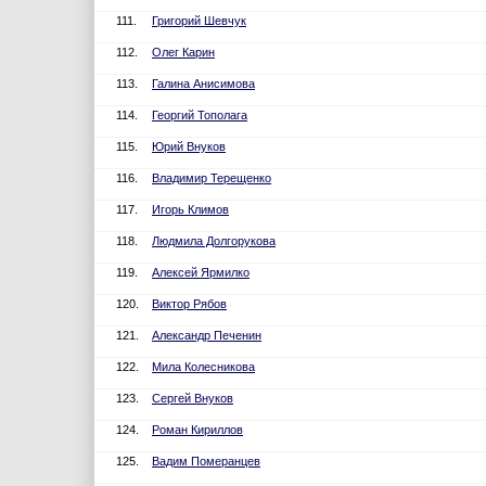
111.
Григорий Шевчук
112.
Олег Карин
113.
Галина Анисимова
114.
Георгий Тополага
115.
Юрий Внуков
116.
Владимир Терещенко
117.
Игорь Климов
118.
Людмила Долгорукова
119.
Алексей Ярмилко
120.
Виктор Рябов
121.
Александр Печенин
122.
Мила Колесникова
123.
Сергей Внуков
124.
Роман Кириллов
125.
Вадим Померанцев