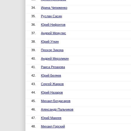
34.
Ирина Чипиженко
35.
Руслан Сасин
36.
Юрий Нифонтов
37.
Андрей Межулис
38.
Юрий Уткин
39.
Прохор Зикора
40.
Андрей Мерзликин
41.
Раиса Рязанова
42.
Юрий Беляев
43.
Сергей Жарков
44.
Юрий Назаров
45.
Михаил Богдасаров
46.
Александр Пальчиков
47.
Юрий Макеев
48.
Михаил Горский