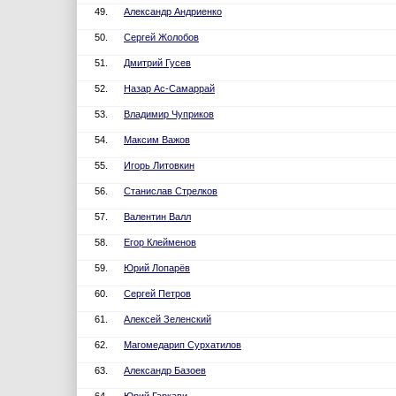
49.
Александр Андриенко
50.
Сергей Жолобов
51.
Дмитрий Гусев
52.
Назар Ас-Самаррай
53.
Владимир Чуприков
54.
Максим Важов
55.
Игорь Литовкин
56.
Станислав Стрелков
57.
Валентин Валл
58.
Егор Клейменов
59.
Юрий Лопарёв
60.
Сергей Петров
61.
Алексей Зеленский
62.
Магомедарип Сурхатилов
63.
Александр Базоев