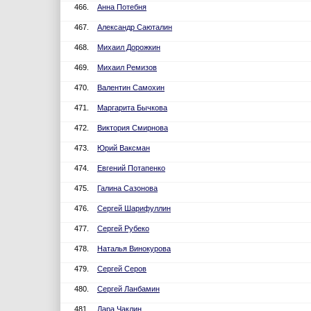
466.
Анна Потебня
467.
Александр Саюталин
468.
Михаил Дорожкин
469.
Михаил Ремизов
470.
Валентин Самохин
471.
Маргарита Бычкова
472.
Виктория Смирнова
473.
Юрий Ваксман
474.
Евгений Потапенко
475.
Галина Сазонова
476.
Сергей Шарифуллин
477.
Сергей Рубеко
478.
Наталья Винокурова
479.
Сергей Серов
480.
Сергей Ланбамин
481.
Лара Чаклин