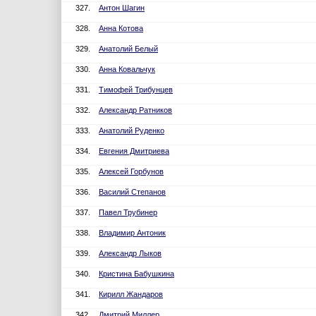
327.
Антон Шагин
328.
Анна Котова
329.
Анатолий Белый
330.
Анна Ковальчук
331.
Тимофей Трибунцев
332.
Александр Ратников
333.
Анатолий Руденко
334.
Евгения Дмитриева
335.
Алексей Горбунов
336.
Василий Степанов
337.
Павел Трубинер
338.
Владимир Антоник
339.
Александр Лыков
340.
Кристина Бабушкина
341.
Кирилл Жандаров
342.
Дмитрий Миллер