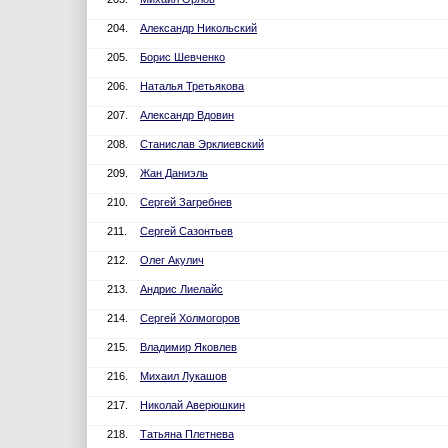
204.
Александр Никольский
205.
Борис Шевченко
206.
Наталья Третьякова
207.
Александр Вдовин
208.
Станислав Эрклиевский
209.
Жан Даниэль
210.
Сергей Загребнев
211.
Сергей Сазонтьев
212.
Олег Акулич
213.
Андрис Лиелайс
214.
Сергей Холмогоров
215.
Владимир Яковлев
216.
Михаил Лукашов
217.
Николай Аверюшкин
218.
Татьяна Плетнева