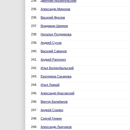
234.
Дмитрий Архангельский
235.
Александр Миронов
236.
Василий Фролов
237.
Владимир Ширяев
238.
Наталья Позднякова
239.
Андрей Сухов
240.
Василий Савинов
241.
Андрей Рапопорт
242.
Илья Белокобыльский
243.
Екатерина Сахарова
244.
Илья Ловкий
245.
Александр Красовский
246.
Виктор Балабанов
247.
Андрей Снежко
248.
Сергей Генкин
249.
Александр Лырчиков