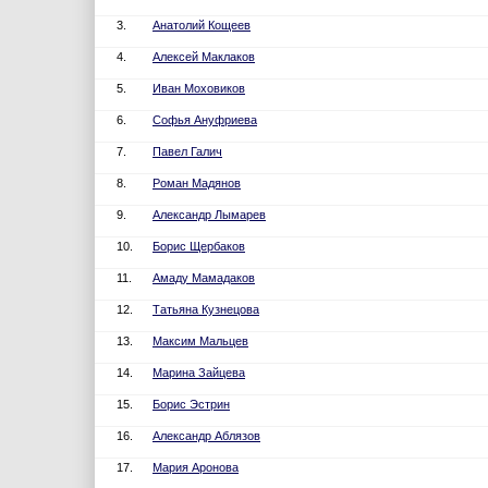
3.
Анатолий Кощеев
4.
Алексей Маклаков
5.
Иван Моховиков
6.
Софья Ануфриева
7.
Павел Галич
8.
Роман Мадянов
9.
Александр Лымарев
10.
Борис Щербаков
11.
Амаду Мамадаков
12.
Татьяна Кузнецова
13.
Максим Мальцев
14.
Марина Зайцева
15.
Борис Эстрин
16.
Александр Аблязов
17.
Мария Аронова