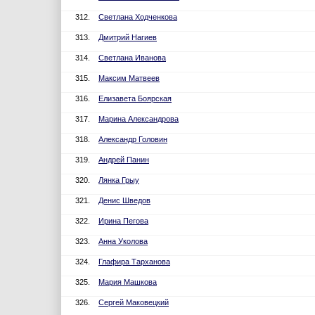
312.
Светлана Ходченкова
313.
Дмитрий Нагиев
314.
Светлана Иванова
315.
Максим Матвеев
316.
Елизавета Боярская
317.
Марина Александрова
318.
Александр Головин
319.
Андрей Панин
320.
Лянка Грыу
321.
Денис Шведов
322.
Ирина Пегова
323.
Анна Уколова
324.
Глафира Тарханова
325.
Мария Машкова
326.
Сергей Маковецкий