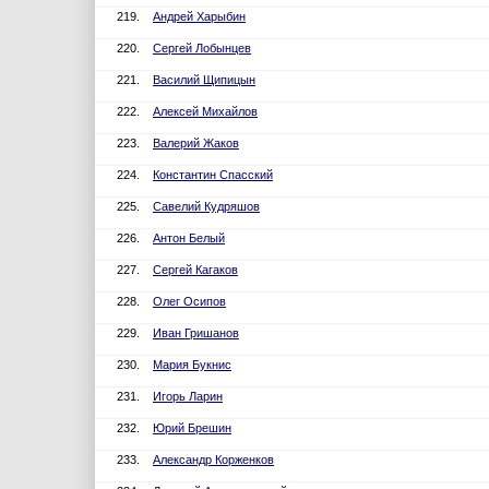
219.
Андрей Харыбин
220.
Сергей Лобынцев
221.
Василий Щипицын
222.
Алексей Михайлов
223.
Валерий Жаков
224.
Константин Спасский
225.
Савелий Кудряшов
226.
Антон Белый
227.
Сергей Кагаков
228.
Олег Осипов
229.
Иван Гришанов
230.
Мария Букнис
231.
Игорь Ларин
232.
Юрий Брешин
233.
Александр Корженков