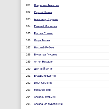
281.
Владислав Маленко
282.
Сергей Шанин
283.
Александр Кудинов
284.
Евгений Москалев
285.
Руслан Спояло
286.
Игорь Мулев
287.
Николай Рябков
288.
Вячеслав Глушков
289.
Антон Никушин
290.
Дмитрий Митин
291.
Владимир Костин
292.
Илья Семенов
293.
Михаил Пярн
294.
Алексей Кузьмин
295.
Александр Дубовицкий