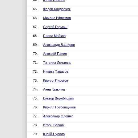
64.
Юрий Гаркави
65.
Фёдор Бондарчук
66.
Михаил Ефремов
67.
Сергей Гармаш
68.
Павел Майков
69.
Александр Баширов
70.
Алексей Панин
71.
Татьяна Лютаева
72.
Никита Тарасов
73.
Кирилл Пирогов
74.
Анна Казючиц
75.
Виктор Вержбицкий
76.
Кирилл Гребенщиков
77.
Александр Олешко
78.
Игорь Верник
79.
Юрий Цурило