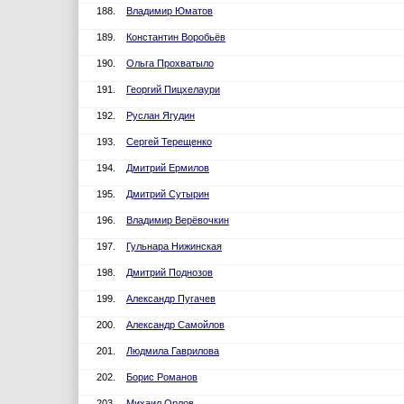
188.
Владимир Юматов
189.
Константин Воробьёв
190.
Ольга Прохватыло
191.
Георгий Пицхелаури
192.
Руслан Ягудин
193.
Сергей Терещенко
194.
Дмитрий Ермилов
195.
Дмитрий Сутырин
196.
Владимир Верёвочкин
197.
Гульнара Нижинская
198.
Дмитрий Поднозов
199.
Александр Пугачев
200.
Александр Самойлов
201.
Людмила Гаврилова
202.
Борис Романов
203.
Михаил Орлов