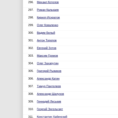
296.
Михаил Котелов
297.
Роман Калькаев
298.
Кирилл Искратов
299.
Олег Коваленко
300.
Вадим Белый
301.
Антон Торопов
302.
Евгений Зотов
303.
Максим Громов
304.
Олег Захарутин
305.
Григорий Рыжиков
306.
Александр Катин
307.
Тимур Пантелеев
308.
Александр Шалунов
309.
Геннадий Леськив
310.
Георгий Энгельгарт
311.
Константин Хабенский