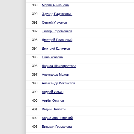
389.
Мария Аниканова
390.
Эдуард Радзюкевич
391.
Сергей Угрюмов
392.
Тимур Ефременков
393.
Дмитрий Полонский
394.
Дмитрий Куличков
395.
Нина Усатова
396.
Лариса Шахворостова
397.
Александр Мохов
398.
Александр Феклистов
399.
Андрей Ильин
400.
Артём Осипов
401.
Вадим Цаллати
402.
Борис Хвошнянский
403.
Евдокия Германова