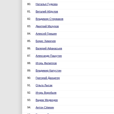
80.
Наталья Гудкова
81.
Виталий Абдулов
82.
Владимир Стержаков
83.
Дмитрий Мазуров
84.
Алексей Гришин
85.
Борис Химичев
86.
Валерий Афанасьев
87.
Александр Пашутин
88.
Игорь Филиппов
89.
Владимир Капустин
90.
Григорий Данцигер
91.
Ольга Лысак
92.
Игорь Воробьев
93.
Вадим Медведев
94.
Антон Сёмкин