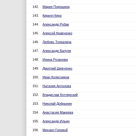
142.
Мария Порошина
143.
Кирилл Кяро
144.
Александр Робак
145.
Алексей Кравченко
146.
Любовь Толкалина
147.
Александр Балуев
148.
Ирина Розанова
149.
Дмитрий Шевченко
150.
Иван Колесников
151.
Наталия Антонова
152.
Владислав Котлярский
153.
Николай Добрынин
154.
Анастасия Макеева
155.
Александр Ильин
156.
Михаил Горевой