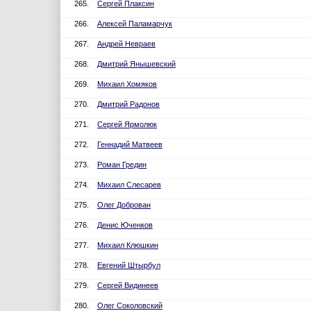
265.
Сергей Плаксин
266.
Алексей Паламарчук
267.
Андрей Невраев
268.
Дмитрий Янышевский
269.
Михаил Хомяков
270.
Дмитрий Радонов
271.
Сергей Ярмолюк
272.
Геннадий Матвеев
273.
Роман Гредин
274.
Михаил Слесарев
275.
Олег Доброван
276.
Денис Юченков
277.
Михаил Клюшкин
278.
Евгений Штырбул
279.
Сергей Видинеев
280.
Олег Соколовский