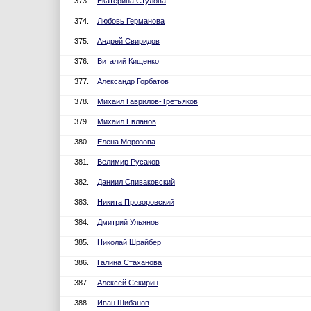
373.
Екатерина Стулова
374.
Любовь Германова
375.
Андрей Свиридов
376.
Виталий Кищенко
377.
Александр Горбатов
378.
Михаил Гаврилов-Третьяков
379.
Михаил Евланов
380.
Елена Морозова
381.
Велимир Русаков
382.
Даниил Спиваковский
383.
Никита Прозоровский
384.
Дмитрий Ульянов
385.
Николай Шрайбер
386.
Галина Стаханова
387.
Алексей Секирин
388.
Иван Шибанов