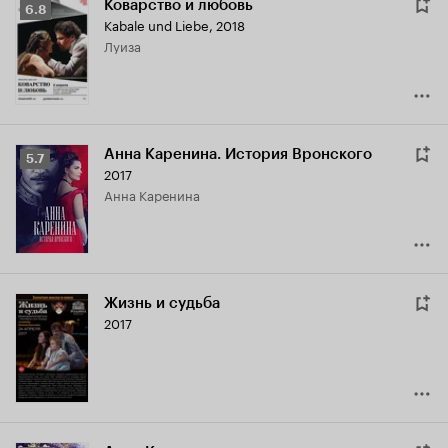
Коварство и любовь
Рейтинг
6.8
Kabale und Liebe
,
2018
Кинопоиска
Луиза
6.8
Анна Каренина. История Вронского
Рейтинг
5.7
2017
Кинопоиска
Анна Каренина
5.7
Жизнь и судьба
2017