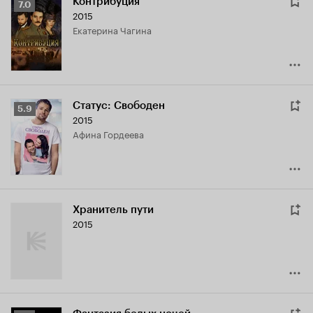
Контрибуция
Рейтинг
7.0
2015
Кинопоиска
Екатерина Чагина
7.0
Статус: Свободен
Рейтинг
5.9
2015
Кинопоиска
Афина Гордеева
5.9
Хранитель пути
2015