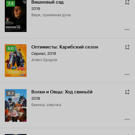
Вишневый сад
Рейтинг
7.4
2019
Кинопоиска
Варя, приемная дочь
7.4
Оптимисты: Карибский сезон
Рейтинг
8.0
Сериал, 2019
Кинопоиска
Алекс Брэдли
8.0
Волки и Овцы: Ход свиньёй
Рейтинг
6.7
2018
Кинопоиска
Бьянка, озвучка
6.7