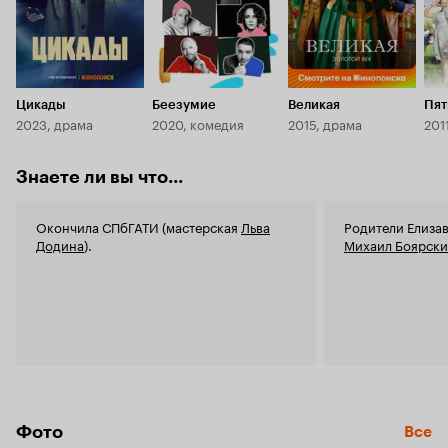
Цикады
Беезумие
Великая
Пят
2023, драма
2020, комедия
2015, драма
201
Знаете ли вы что...
Окончила СПбГАТИ (мастерская
Льва
Родители Елиза
Додина
).
Михаил Боярск
Фото
Все