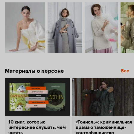
Материалы о персоне
Все
10 книг, которые
«Тоннель»: криминальная
интереснее слушать, чем
драма о таможеннице-
читать
контрабандистке