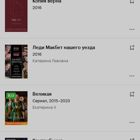
Копия верна
2016
Леди Макбет нашего уезда
2016
Катерина Львовна
Великая
Рейтинг
8.0
Сериал, 2015–2023
Кинопоиска
Екатерина II
8.0