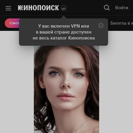
Войти
Онлайн-кинотеатр
Билеты в 
Смотреть кино
У вас включен VPN или
в вашей стране доступен
не весь каталог Кинопоиска