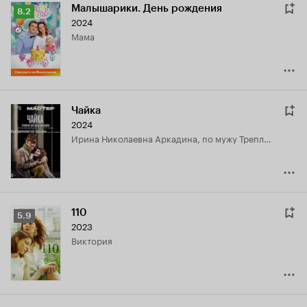
Малышарики. День рождения
Рейтинг
8.2
2024
Кинопоиска
Мама
8.2
Чайка
2024
Ирина Николаевна Аркадина, по мужу Треплева, актриса
110
Рейтинг
5.9
2023
Кинопоиска
Виктория
5.9