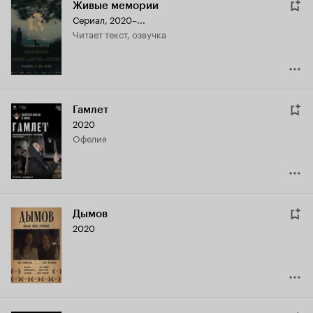
Живые мемории
Сериал, 2020–...
читает текст, озвучка
Гамлет
2020
Офелия
Дымов
2020