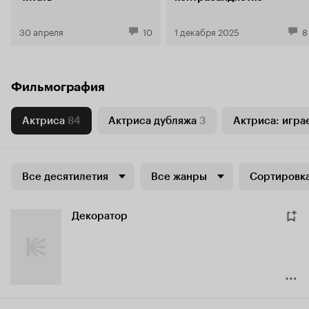
30 апреля
10
1 декабря 2025
8
Фильмография
Актриса
84
Актриса дубляжа
3
Актриса: игра
Все десятилетия
Все жанры
Сортировка
Декоратор