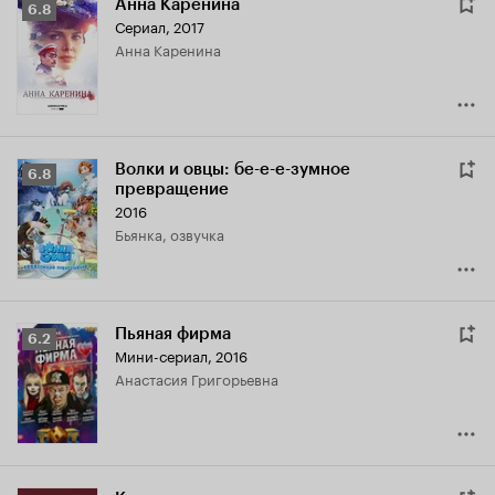
Анна Каренина
Рейтинг
6.8
Сериал, 2017
Кинопоиска
Анна Каренина
6.8
Волки и овцы: бе-е-е-зумное
Рейтинг
6.8
превращение
Кинопоиска
2016
6.8
Бьянка, озвучка
Пьяная фирма
Рейтинг
6.2
Мини-сериал, 2016
Кинопоиска
Анастасия Григорьевна
6.2