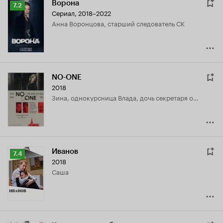
Ворона
Рейтинг
7.2
Сериал, 2018–2022
Кинопоиска
Анна Воронцова, старший следователь СК
7.2
NO-ONE
2018
Зина, однокурсница Влада, дочь секретаря обкома КПСС
Иванов
Рейтинг
7.4
2018
Кинопоиска
Саша
7.4