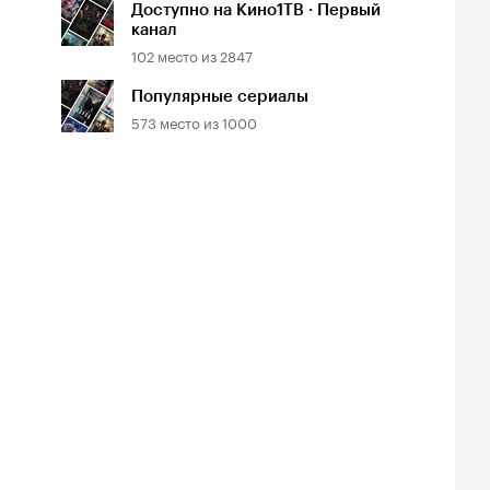
Доступно на Кино1ТВ · Первый
канал
102
место из
2847
Популярные сериалы
573
место из
1000