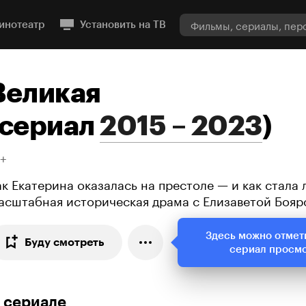
инотеатр
Установить на ТВ
Великая
сериал
2015 – 2023
)
8+
ак Екатерина оказалась на престоле — и как стала 
асштабная историческая драма с Елизаветой Бояр
Здесь можно отмет
Буду смотреть
сериал просм
 сериале