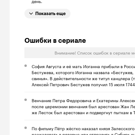
день.
Показать еще
Ошибки в сериале
Внимание! Список ошибок в сериале м
София Августа и её мать Иоганна прибыли в Росс
Бестужева, которого Иоганна назвала «Бестужев,
свинья». В действительности же титул канцлера 
Алексей Петрович Бестужев получил 15 июля 1744
Венчание Петра Федоровича и Екатерины Алексеев
после церемонии венчания был арестован Жан Ле
же Лесток был арестован и подвергнут пыткам в Т
По фильму Пётр жёстко наказал князя Залесского з
разжаловать в рядовые или отправить в Сибирь к