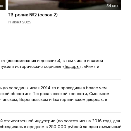
ин
54 сек
Длительность 54 сек
Дл
ТВ-ролик №2 (сезон 2)
ТВ-
11 июня 2025
11 и
ы (воспоминания и дневники), в том числе и самой
служили исторические сериалы «
Тюдоры
», «Рим» и
ь до середины июля 2014-го и проходили в более чем
дской области: в Петропавловской крепости, Смольном
тчинском, Воронцовском и Екатерининском дворцах, в
отечественной индустрии (по состоянию на 2016 год), для
обходилась в среднем в 250 000 рублей за один съемочный