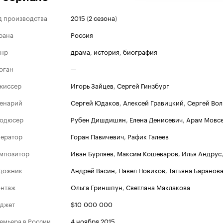
д производства
2015
(
2 сезона
)
рана
Россия
нр
драма
,
история
,
биография
оган
—
жиссер
Игорь Зайцев
,
Сергей Гинзбург
енарий
Сергей Юдаков
,
Алексей Гравицкий
,
Сергей Вол
одюсер
Рубен Дишдишян
,
Елена Денисевич
,
Арам Мовс
ератор
Горан Павичевич
,
Рафик Галеев
мпозитор
Иван Бурляев
,
Максим Кошеваров
,
Илья Андрус
дожник
Андрей Васин
,
Павел Новиков
,
Татьяна Баранов
нтаж
Ольга Гриншпун
,
Светлана Маклакова
джет
$10 000 000
емьера в России
4 ноября 2015