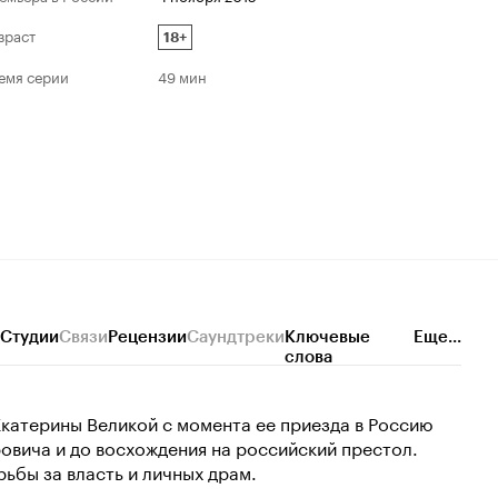
зраст
18+
емя серии
49 мин
Студии
Связи
Рецензии
Саундтреки
Ключевые
Еще...
слова
катерины Великой с момента ее приезда в Россию
ровича и до восхождения на российский престол.
рьбы за власть и личных драм.