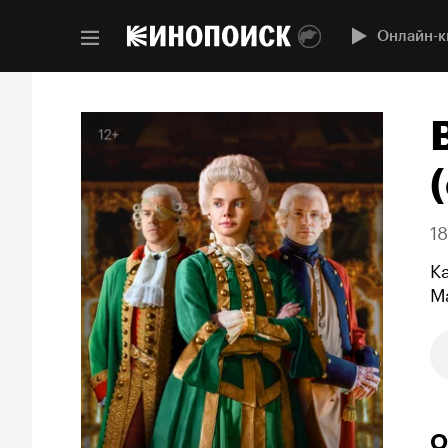
Онлайн-к
(
1
К
М
О