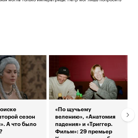
поиске
«По щучьему
второй сезон
велению», «Анатомия
». А что было
падения» и «Триггер.
?
Фильм»: 29 премьер