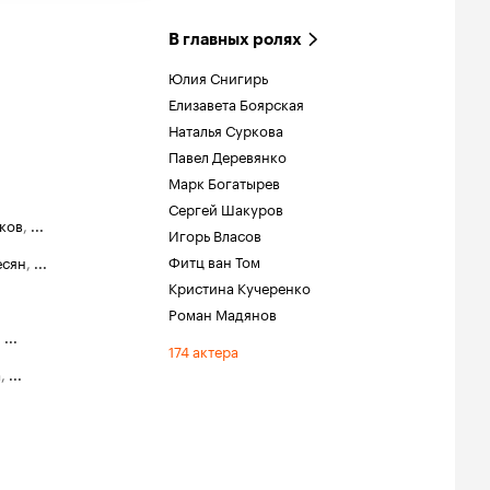
В главных ролях
Юлия Снигирь
Елизавета Боярская
Наталья Суркова
Павел Деревянко
Марк Богатырев
Сергей Шакуров
ков
,
...
Игорь Власов
Фитц ван Том
есян
,
...
Кристина Кучеренко
Роман Мадянов
,
...
174 актера
а
,
...