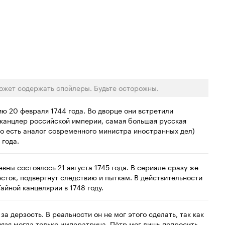
ожет содержать спойлеры. Будьте осторожны.
ию 20 февраля 1744 года. Во дворце они встретили
 канцлер российской империи, самая большая русская
(то есть аналог современного министра иностранных дел)
 года.
ны состоялось 21 августа 1745 года. В сериале сразу же
сток, подвергнут следствию и пыткам. В действительности
айной канцелярии в 1748 году.
а дерзость. В реальности он не мог этого сделать, так как
нязя могла только императрица. Пётр мог лишь попросить