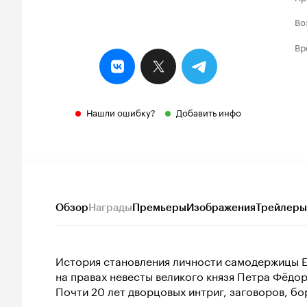
Во
Вр
Нашли ошибку?
Добавить инфо
Обзор
Награды
Премьеры
Изображения
Трейлеры
История становления личности самодержицы Е
на правах невесты великого князя Петра Фёдо
Почти 20 лет дворцовых интриг, заговоров, бо