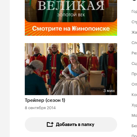
Го
Ст
Жа
Сл
Ре
Сц
Пр
Оп
3 мин
Ко
Длительность 3 мин
Трейлер (сезон 1)
Ху
8 сентября 2014
Мо
Добавить в папку
Бю
Пр