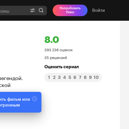
Попробовать
Войти
Плюс
8.0
Рейтинг
393 236 оценок
35 рецензий
Кинопоиска
Оценить сериал
8.0
легендой.
1
2
3
4
5
6
7
8
9
10
ской
ить фильм или
отренным