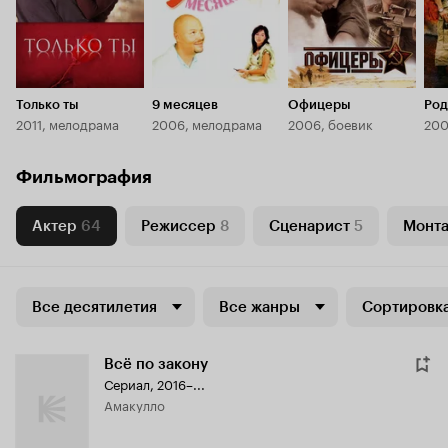
Только ты
9 месяцев
Офицеры
Род
2011, мелодрама
2006, мелодрама
2006, боевик
200
Фильмография
Актер
64
Режиссер
8
Сценарист
5
Монт
Все десятилетия
Все жанры
Сортировка
Всё по закону
Сериал, 2016–...
Амакулло