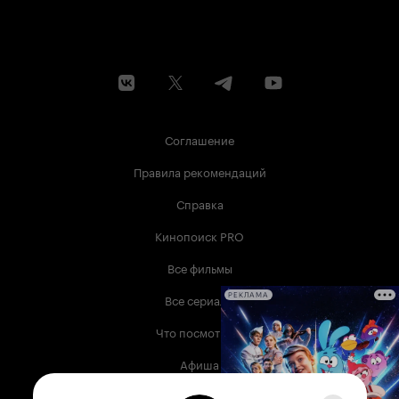
Соглашение
Правила рекомендаций
Справка
Кинопоиск PRO
Все фильмы
Все сериалы
РЕКЛАМА
Что посмотреть
Афиша
Музыка