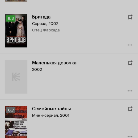
Бригада
Рейтинг
8.3
Сериал, 2002
Кинопоиска
отец Фархада
8.3
Маленькая девочка
2002
Семейные тайны
Рейтинг
6.7
Мини-сериал, 2001
Кинопоиска
6.7