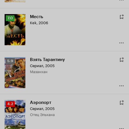
Месть
Рейтинг
7.0
Kek
,
2006
Кинопоиска
7.0
Взять Тарантину
Рейтинг
5.9
Сериал, 2005
Кинопоиска
Мазанхан
5.9
Аэропорт
Рейтинг
4.2
Сериал, 2005
Кинопоиска
отец Эльхана
4.2