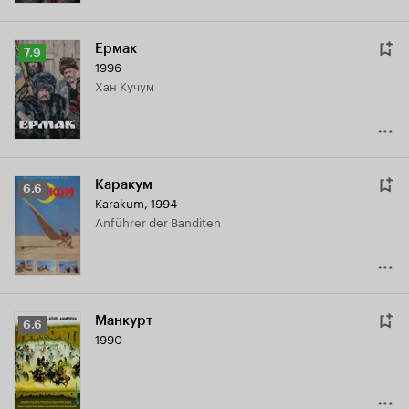
Ермак
Рейтинг
7.9
1996
Кинопоиска
хан Кучум
7.9
Каракум
Рейтинг
6.6
Karakum
,
1994
Кинопоиска
Anführer der Banditen
6.6
Манкурт
Рейтинг
6.6
1990
Кинопоиска
6.6