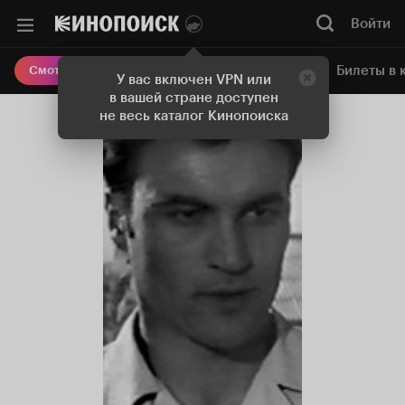
Войти
Онлайн-кинотеатр
Билеты в 
Смотреть кино
У вас включен VPN или
в вашей стране доступен
не весь каталог Кинопоиска