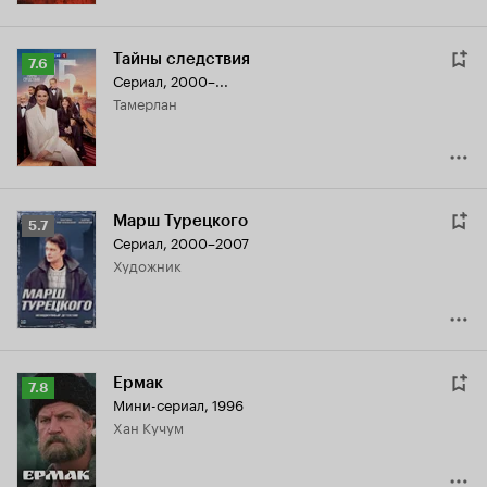
Тайны следствия
Рейтинг
7.6
Сериал, 2000–...
Кинопоиска
Тамерлан
7.6
Марш Турецкого
Рейтинг
5.7
Сериал, 2000–2007
Кинопоиска
художник
5.7
Ермак
Рейтинг
7.8
Мини-сериал, 1996
Кинопоиска
хан Кучум
7.8