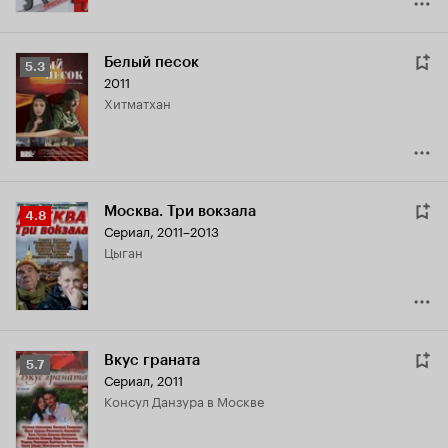
Белый песок
Рейтинг
5.3
2011
Кинопоиска
Хитматхан
5.3
Москва. Три вокзала
Рейтинг
4.8
Сериал, 2011–2013
Кинопоиска
цыган
4.8
Вкус граната
Рейтинг
5.7
Сериал, 2011
Кинопоиска
консул Данзура в Москве
5.7