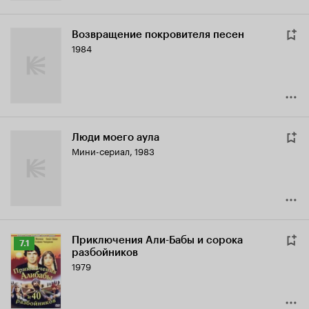
Возвращение покровителя песен
1984
Люди моего аула
Мини-сериал, 1983
Приключения Али-Бабы и сорока
Рейтинг
7.1
разбойников
Кинопоиска
1979
7.1