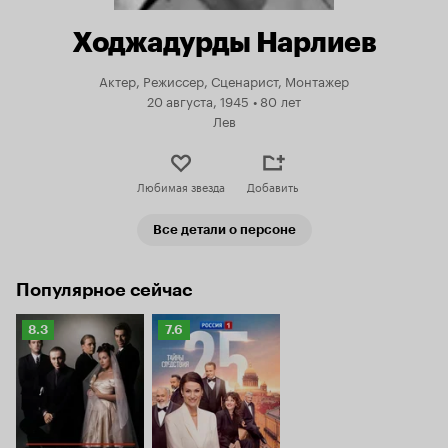
Ходжадурды Нарлиев
Актер, Режиссер, Сценарист, Монтажер
20 августа, 1945
•
80 лет
Лев
Любимая звезда
Добавить
Все детали о персоне
Популярное сейчас
Рейтинг
Рейтинг
8.3
7.6
Кинопоиска
Кинопоиска
8.3
7.6