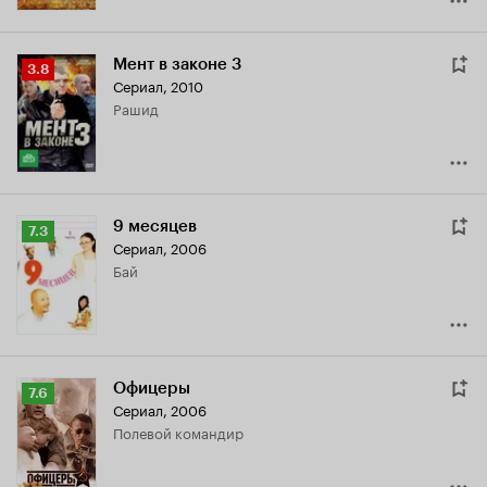
Мент в законе 3
Рейтинг
3.8
Сериал, 2010
Кинопоиска
Рашид
3.8
9 месяцев
Рейтинг
7.3
Сериал, 2006
Кинопоиска
Бай
7.3
Офицеры
Рейтинг
7.6
Сериал, 2006
Кинопоиска
полевой командир
7.6