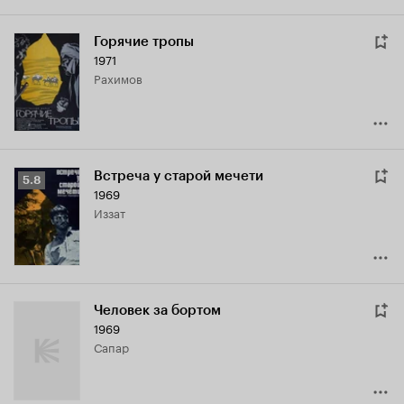
Горячие тропы
1971
Рахимов
Встреча у старой мечети
Рейтинг
5.8
1969
Кинопоиска
Иззат
5.8
Человек за бортом
1969
Сапар