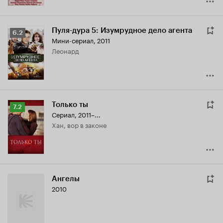
Пуля-дура 5: Изумрудное дело агента
Рейтинг
6.2
Мини-сериал, 2011
Кинопоиска
Леонард
6.2
Только ты
Рейтинг
7.2
Сериал, 2011–...
Кинопоиска
Хан, вор в законе
7.2
Ангелы
2010