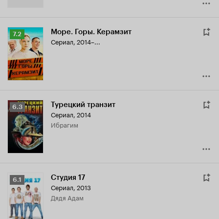
Море. Горы. Керамзит
Рейтинг
7.2
Сериал, 2014–...
Кинопоиска
7.2
Турецкий транзит
Рейтинг
6.3
Сериал, 2014
Кинопоиска
Ибрагим
6.3
Студия 17
Рейтинг
6.1
Сериал, 2013
Кинопоиска
дядя Адам
6.1