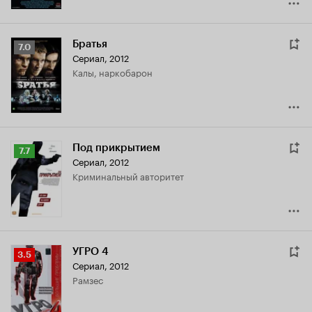
Братья
Рейтинг
7.0
Сериал, 2012
Кинопоиска
Калы, наркобарон
7.0
Под прикрытием
Рейтинг
7.7
Сериал, 2012
Кинопоиска
криминальный авторитет
7.7
УГРО 4
Рейтинг
3.5
Сериал, 2012
Кинопоиска
Рамзес
3.5