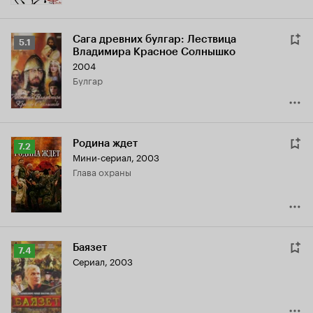
Сага древних булгар: Лествица
Рейтинг
5.1
Владимира Красное Солнышко
Кинопоиска
2004
5.1
Булгар
Родина ждет
Рейтинг
7.2
Мини-сериал, 2003
Кинопоиска
глава охраны
7.2
Баязет
Рейтинг
7.4
Сериал, 2003
Кинопоиска
7.4