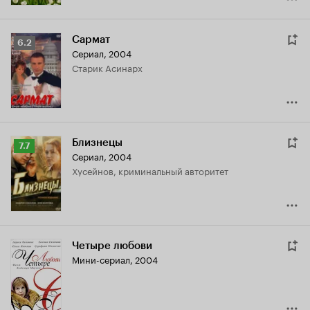
Сармат
Рейтинг
6.2
Сериал, 2004
Кинопоиска
старик Асинарх
6.2
Близнецы
Рейтинг
7.7
Сериал, 2004
Кинопоиска
Хусейнов, криминальный авторитет
7.7
Четыре любови
Мини-сериал, 2004