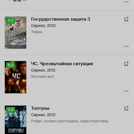
Государственная защита 3
Рейтинг
7.3
Сериал, 2013
Кинопоиска
Тофик
7.3
ЧС. Чрезвычайная ситуация
Рейтинг
8.0
Сериал, 2012
Кинопоиска
Муслим-ака
8.0
Топтуны
Рейтинг
7.3
Сериал, 2012
Кинопоиска
Руфат, хозяин ресторана, наркоторговец
7.3