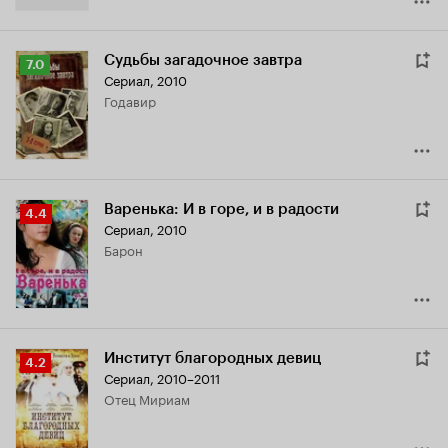
Судьбы загадочное завтра
Рейтинг
7.0
Сериал, 2010
Кинопоиска
Годавир
7.0
Варенька: И в горе, и в радости
Рейтинг
4.4
Сериал, 2010
Кинопоиска
барон
4.4
Институт благородных девиц
Рейтинг
4.2
Сериал, 2010–2011
Кинопоиска
отец Мириам
4.2