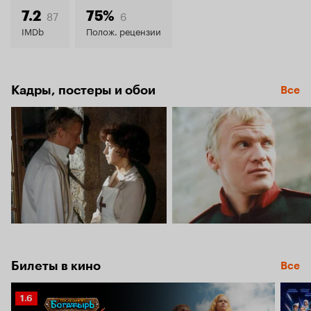
7.4
87
6
7.2
75%
IMDb
Полож. рецензии
Кадры, постеры и обои
Все
Билеты в кино
Все
Рейтинг
1.6