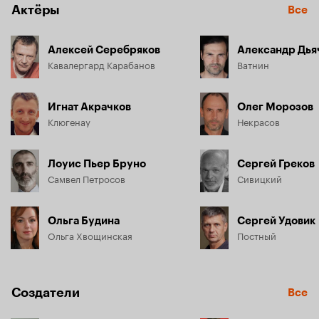
Актёры
Все
Алексей Серебряков
Александр Дья
Кавалергард Карабанов
Ватнин
Игнат Акрачков
Олег Морозов
Клюгенау
Некрасов
Лоуис Пьер Бруно
Сергей Греков
Самвел Петросов
Сивицкий
Ольга Будина
Сергей Удовик
Ольга Хвощинская
Постный
Создатели
Все