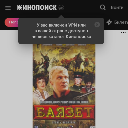
Войти
Онлайн-кинотеатр
Билет
Попробовать Плюс
У вас включен VPN или
в вашей стране доступен
не весь каталог Кинопоиска