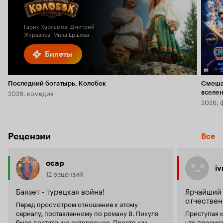
Кинопоиска
1.6
Гарик Харламов, Дмитрий
Журавлев, Мила Ершова
Билеты
Последний богатырь. Колобок
Смеша
2026, комедия
вселе
2026, 
Рецензии
Все
ocap
i
12 рецензий
Баязет - турецкая война!
Ярчайший
отчествен
Перед просмотром отношение к этому
сериалу, поставленному по роману В. Пикуля
Приступая к
было достаточно осторожное. Просто как
что просмо