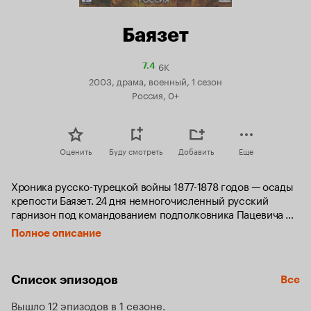
Баязет
6K
Рейтинг
7.4
Кинопоиска
2003, драма, военный, 1 сезон
7.4
Россия, 0+
Оценить
Буду смотреть
Добавить
Еще
Хроника русско-турецкой войны 1877-1878 годов — осады 
крепости Баязет. 24 дня немногочисленный русский 
гарнизон под командованием подполковника Пацевича 
мучается от голода и жажды, утопает в крови, но не отдает 
Полное описание
крепости вражеским войскам. На фоне трагедии, среди 
отчаяния и смерти, расцветает чистое и одновременно 
греховное чувство — тайная любовь русского офицера и 
Список эпизодов
Все
жены командира гарнизона...
Вышло 12 эпизодов в 1 сезоне