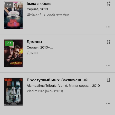
Была любовь
Рейтинг
5.6
Сериал, 2010
Кинопоиска
Шуйский, второй муж Ани
5.6
Демоны
Рейтинг
7.7
Сериал, 2010–...
Кинопоиска
'Демон'
7.7
Преступный мир: Заключенный
Alamaailma Trilogia: Vanki
,
Мини-сериал, 2010
Vladimir Koljakov (2011)