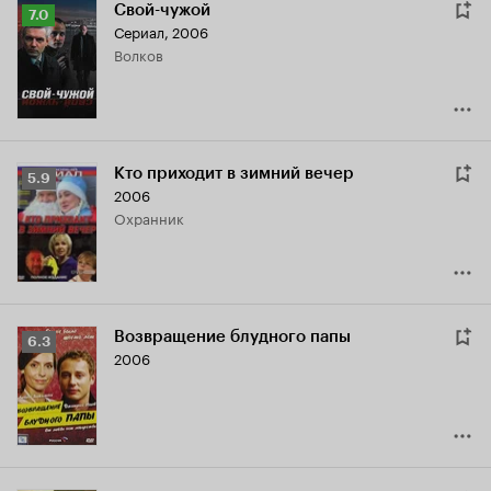
Свой-чужой
Рейтинг
7.0
Сериал, 2006
Кинопоиска
Волков
7.0
Кто приходит в зимний вечер
Рейтинг
5.9
2006
Кинопоиска
охранник
5.9
Возвращение блудного папы
Рейтинг
6.3
2006
Кинопоиска
6.3