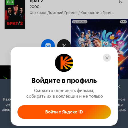
Брат 2
Рейтинг
8.3
2000
Кинопоиска
хоккеист Дмитрий Громов / Константин Громов
8.3
РЕКЛАМА
Войдите в профиль
Сможете оценивать фильмы,

 собирать их в коллекции и не только
Кажется, вы используете блокировщик рекламы. Вместе с рекламой
он может отключать постеры, папки с фильмами и другие важные
элементы. Добавьте Кинопоиск в исключения, и всё будет в порядке.
Войти с Яндекс ID
Как это сделать