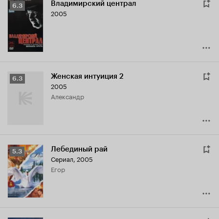
Владимирский централ
Рейтинг
6.3
2005
Кинопоиска
6.3
Женская интуиция 2
Рейтинг
6.3
2005
Кинопоиска
Александр
6.3
Лебединый рай
Рейтинг
5.3
Сериал, 2005
Кинопоиска
Егор
5.3