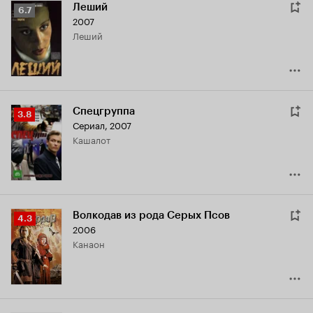
Леший
Рейтинг
6.7
2007
Кинопоиска
Леший
6.7
Спецгруппа
Рейтинг
3.8
Сериал, 2007
Кинопоиска
Кашалот
3.8
Волкодав из рода Серых Псов
Рейтинг
4.3
2006
Кинопоиска
Канаон
4.3