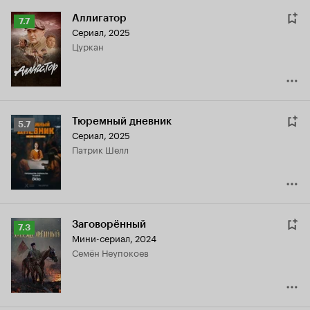
Аллигатор
Рейтинг
7.7
Сериал, 2025
Кинопоиска
Цуркан
7.7
Тюремный дневник
Рейтинг
5.7
Сериал, 2025
Кинопоиска
Патрик Шелл
5.7
Заговорённый
Рейтинг
7.3
Мини-сериал, 2024
Кинопоиска
Семён Неупокоев
7.3