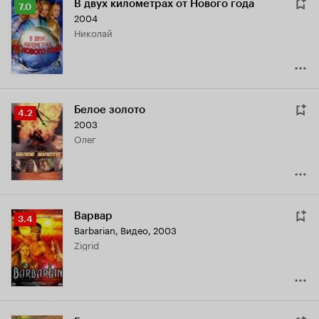
В двух километрах от Нового года
Рейтинг
7.0
2004
Кинопоиска
Николай
7.0
Белое золото
Рейтинг
4.2
2003
Кинопоиска
Олег
4.2
Варвар
Рейтинг
3.4
Barbarian
,
Видео, 2003
Кинопоиска
Zigrid
3.4