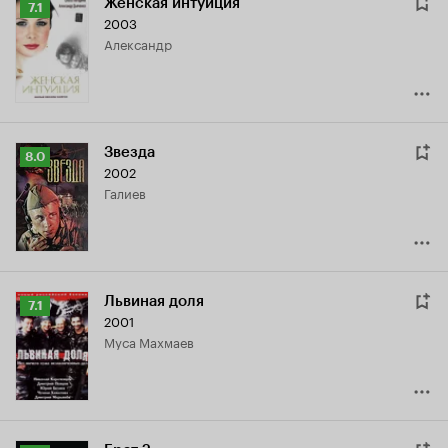
Женская интуиция
Рейтинг
7.1
2003
Кинопоиска
Александр
7.1
Звезда
Рейтинг
8.0
2002
Кинопоиска
Галиев
8.0
Львиная доля
Рейтинг
7.1
2001
Кинопоиска
Муса Махмаев
7.1