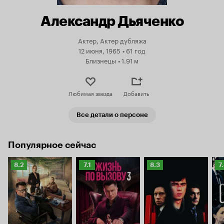
Александр Дьяченко
Актер, Актер дубляжа
12 июня, 1965
•
61 год
Близнецы
•
1.91 м
Любимая звезда
Добавить
Все детали о персоне
Популярное сейчас
Рейтинг
Рейтинг
Рейтинг
Р
8.2
7.1
8.3
7
Кинопоиска
Кинопоиска
Кинопоиска
К
8.2
7.1
8.3
7.