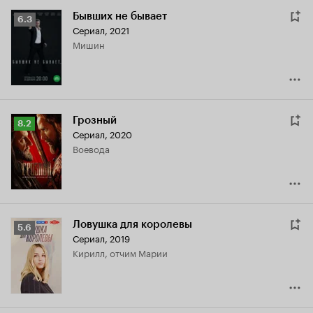
Бывших не бывает
Рейтинг
6.3
Сериал, 2021
Кинопоиска
Мишин
6.3
Грозный
Рейтинг
8.2
Сериал, 2020
Кинопоиска
воевода
8.2
Ловушка для королевы
Рейтинг
5.6
Сериал, 2019
Кинопоиска
Кирилл, отчим Марии
5.6