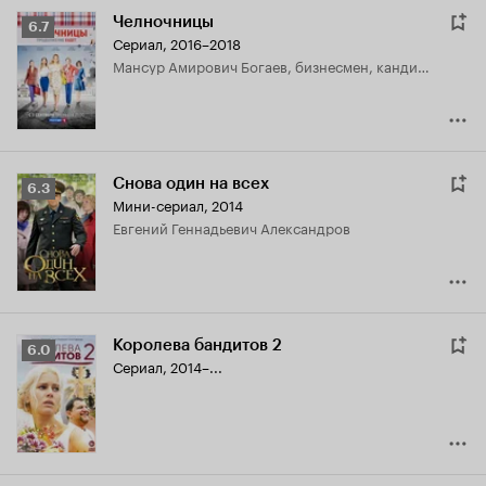
Челночницы
Рейтинг
6.7
Сериал, 2016–2018
Кинопоиска
Мансур Амирович Богаев, бизнесмен, кандидат в депутаты
6.7
Снова один на всех
Рейтинг
6.3
Мини-сериал, 2014
Кинопоиска
Евгений Геннадьевич Александров
6.3
Королева бандитов 2
Рейтинг
6.0
Сериал, 2014–...
Кинопоиска
6.0