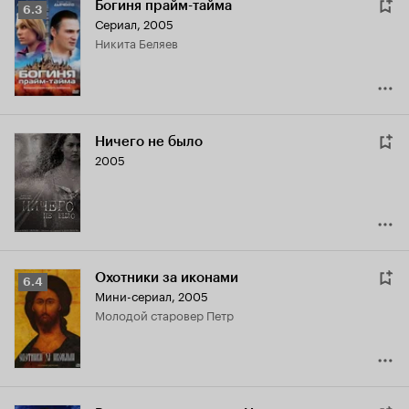
Богиня прайм-тайма
Рейтинг
6.3
Сериал, 2005
Кинопоиска
Никита Беляев
6.3
Ничего не было
2005
Охотники за иконами
Рейтинг
6.4
Мини-сериал, 2005
Кинопоиска
молодой старовер Петр
6.4