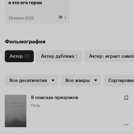
и кто его герои
29 июня 2022
1
Фильмография
Актер
77
Актер дубляжа
1
Актер: играет само
Все десятилетия
Все жанры
Сортировка
В поисках призраков
Поль