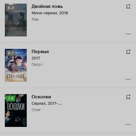
Двойная ложь
Рейтинг
6.2
Мини-сериал, 2018
Кинопоиска
Лев
6.2
Первые
Рейтинг
6.7
2017
Кинопоиска
Пётр I
6.7
Осколки
Рейтинг
7.4
Сериал, 2017–...
Кинопоиска
Олег
7.4