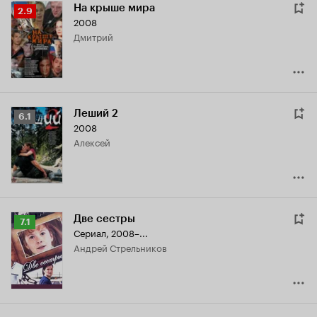
На крыше мира
Рейтинг
2.9
2008
Кинопоиска
Дмитрий
2.9
Леший 2
Рейтинг
6.1
2008
Кинопоиска
Алексей
6.1
Две сестры
Рейтинг
7.1
Сериал, 2008–...
Кинопоиска
Андрей Стрельников
7.1