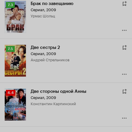
Брак по завещанию
Рейтинг
7.3
Сериал, 2009
Кинопоиска
Урмас Шольц
7.3
Две сестры 2
Рейтинг
7.5
Сериал, 2009
Кинопоиска
Андрей Стрельников
7.5
Две стороны одной Анны
Рейтинг
4.4
Сериал, 2009
Кинопоиска
Константин Карпинский
4.4