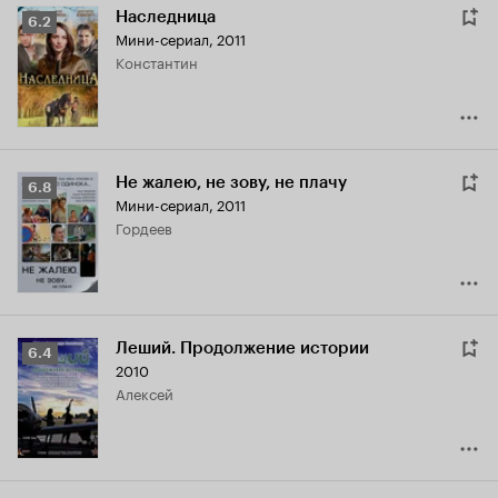
Наследница
Рейтинг
6.2
Мини-сериал, 2011
Кинопоиска
Константин
6.2
Не жалею, не зову, не плачу
Рейтинг
6.8
Мини-сериал, 2011
Кинопоиска
Гордеев
6.8
Леший. Продолжение истории
Рейтинг
6.4
2010
Кинопоиска
Алексей
6.4