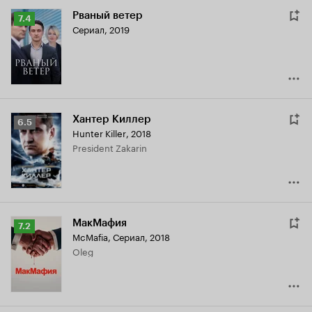
Рваный ветер
Рейтинг
7.4
Сериал, 2019
Кинопоиска
7.4
Хантер Киллер
Рейтинг
6.5
Hunter Killer
,
2018
Кинопоиска
President Zakarin
6.5
МакМафия
Рейтинг
7.2
McMafia
,
Сериал, 2018
Кинопоиска
Oleg
7.2