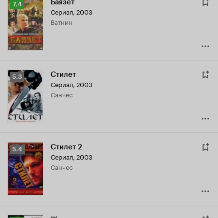
Баязет
Рейтинг
7.4
Сериал, 2003
Кинопоиска
Ватнин
7.4
Стилет
Рейтинг
5.3
Сериал, 2003
Кинопоиска
Санчес
5.3
Стилет 2
Рейтинг
5.4
Сериал, 2003
Кинопоиска
Санчес
5.4