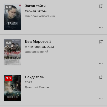
Закон тайги
Рейтинг
6.8
Сериал, 2024–...
Кинопоиска
Николай Устюжанин
6.8
Дед Морозов 2
Рейтинг
6.5
Мини-сериал, 2023
Кинопоиска
Шершеневский
6.5
Свидетель
Рейтинг
3.0
2023
Кинопоиска
Дмитрий Панчак
3.0