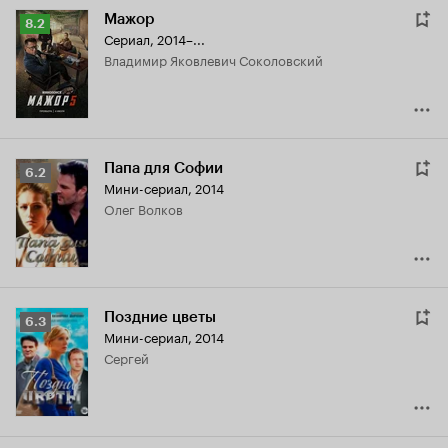
Мажор
Рейтинг
8.2
Сериал, 2014–...
Кинопоиска
Владимир Яковлевич Соколовский
8.2
Папа для Софии
Рейтинг
6.2
Мини-сериал, 2014
Кинопоиска
Олег Волков
6.2
Поздние цветы
Рейтинг
6.3
Мини-сериал, 2014
Кинопоиска
Сергей
6.3