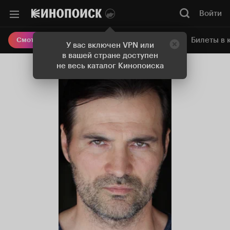
Войти
Онлайн-кинотеатр
Билеты в 
Смотреть кино
У вас включен VPN или
в вашей стране доступен
не весь каталог Кинопоиска