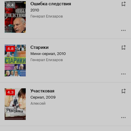
Ошибка следствия
Рейтинг
6.4
2010
Кинопоиска
генерал Елизаров
6.4
Старики
Рейтинг
4.8
Мини-сериал, 2010
Кинопоиска
генерал Елизаров
4.8
Участковая
Рейтинг
4.3
Сериал, 2009
Кинопоиска
Алексей
4.3