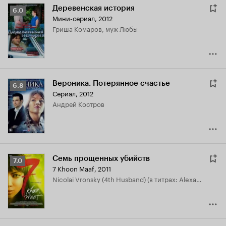
Деревенская история
Рейтинг
6.0
Мини-сериал, 2012
Кинопоиска
Гриша Комаров, муж Любы
6.0
Вероника. Потерянное счастье
Рейтинг
6.8
Сериал, 2012
Кинопоиска
Андрей Костров
6.8
Семь прощенных убийств
Рейтинг
7.0
7 Khoon Maaf
,
2011
Кинопоиска
Nicolai Vronsky (4th Husband) (в титрах: Alexander Dyachenko)
7.0