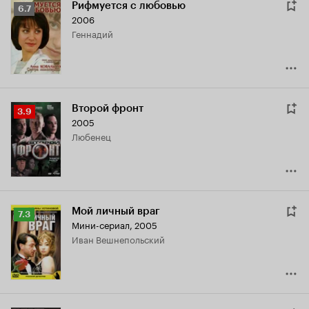
Рифмуется с любовью
Рейтинг
6.7
2006
Кинопоиска
Геннадий
6.7
Второй фронт
Рейтинг
3.9
2005
Кинопоиска
Любенец
3.9
Мой личный враг
Рейтинг
7.3
Мини-сериал, 2005
Кинопоиска
Иван Вешнепольский
7.3