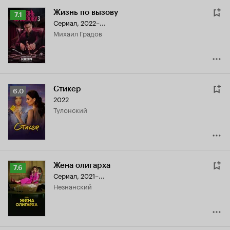
Жизнь по вызову
Рейтинг
7.1
Сериал, 2022–...
Кинопоиска
Михаил Градов
7.1
Стикер
Рейтинг
6.0
2022
Кинопоиска
Тулонский
6.0
Жена олигарха
Рейтинг
7.6
Сериал, 2021–...
Кинопоиска
Незнанский
7.6