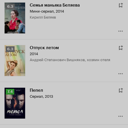
Семья маньяка Беляева
Рейтинг
6.3
Мини-сериал, 2014
Кинопоиска
Кирилл Беляев
6.3
Отпуск летом
Рейтинг
6.3
2014
Кинопоиска
Андрей Степанович Вишняков, хозяин отеля
6.3
Пепел
Рейтинг
7.4
Сериал, 2013
Кинопоиска
7.4