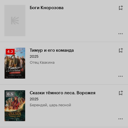
Боги Кнорозова
Тимур и его команда
Рейтинг
4.2
2025
Кинопоиска
отец Квакина
4.2
Сказки тёмного леса. Ворожея
Рейтинг
6.5
2025
Кинопоиска
Берендей, царь лесной
6.5