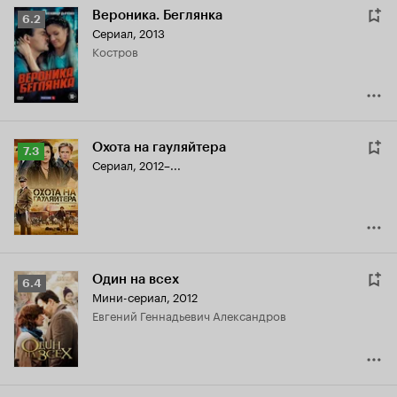
Вероника. Беглянка
Рейтинг
6.2
Сериал, 2013
Кинопоиска
Костров
6.2
Охота на гауляйтера
Рейтинг
7.3
Сериал, 2012–...
Кинопоиска
7.3
Один на всех
Рейтинг
6.4
Мини-сериал, 2012
Кинопоиска
Евгений Геннадьевич Александров
6.4