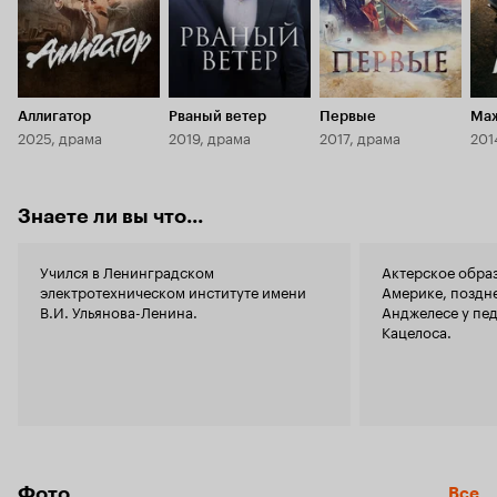
Аллигатор
Рваный ветер
Первые
Ма
2025, драма
2019, драма
2017, драма
201
Знаете ли вы что...
Учился в Ленинградском
Актерское обра
электротехническом институте имени
Америке, поздне
В.И. Ульянова-Ленина.
Анджелесе у пе
Кацелоса.
Фото
Все