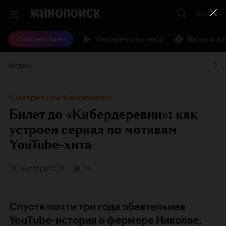
Войти
Онлайн-кинотеатр
Билеты в 
Смотреть кино
Медиа
Смотрите на Кинопоиске
Билет до «Кибердеревни»: как
устроен сериал по мотивам
YouTube-хита
23 сентября 2023
26
Спустя почти три года обаятельная
YouTube-история
о фермере Николае,