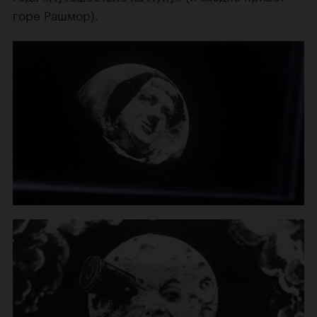
горе Рашмор).