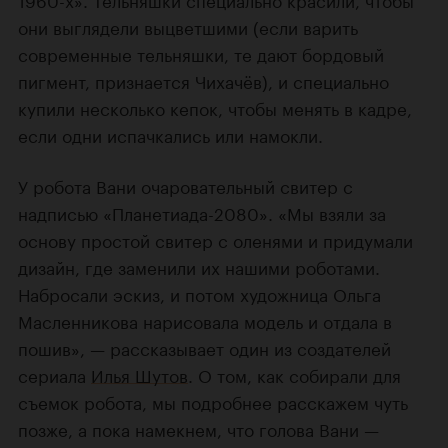
они выглядели выцветшими (если варить
современные тельняшки, те дают бордовый
пигмент, признается Чихачёв), и специально
купили несколько кепок, чтобы менять в кадре,
если одни испачкались или намокли.
У робота Вани очаровательный свитер с
надписью «Планетиада-2080». «Мы взяли за
основу простой свитер с оленями и придумали
дизайн, где заменили их нашими роботами.
Набросали эскиз, и потом художница Ольга
Масленникова нарисовала модель и отдала в
пошив», — рассказывает один из создателей
сериала
Илья Шутов
. О том, как собирали для
съемок робота, мы подробнее расскажем чуть
позже, а пока намекнем, что голова Вани —