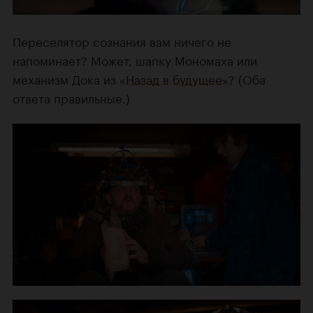
Переселятор сознания вам ничего не
напоминает? Может, шапку Мономаха или
механизм Дока из
«Назад в будущее»
? (Оба
ответа правильные.)