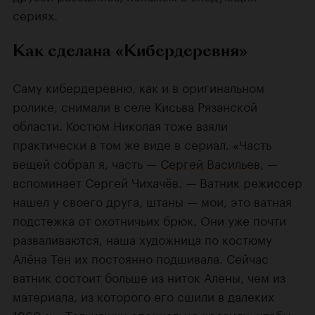
сериях.
Как сделана «Кибердеревня»
Саму кибердеревню, как и в оригинальном
ролике, снимали в селе Кисьва Рязанской
области. Костюм Николая тоже взяли
практически в том же виде в сериал. «Часть
вещей собрал я, часть —
Сергей Васильев
, —
вспоминает Сергей Чихачёв. — Ватник режиссер
нашел у своего друга, штаны — мои, это ватная
подстежка от охотничьих брюк. Они уже почти
разваливаются, наша художница по костюму
Алёна Тен их постоянно подшивала. Сейчас
ватник состоит больше из ниток Алены, чем из
материала, из которого его сшили в далеких
1960-х». Тельняшки специально красили, чтобы