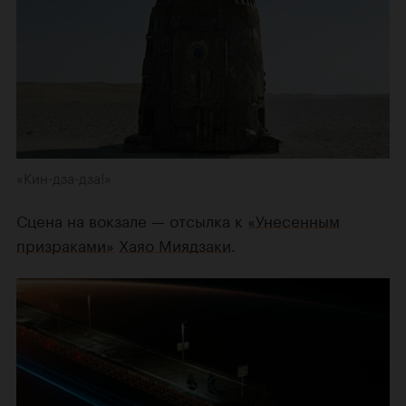
«Кин-дза-дза!»
Сцена на вокзале — отсылка к
«Унесенным
призраками»
Хаяо Миядзаки
.