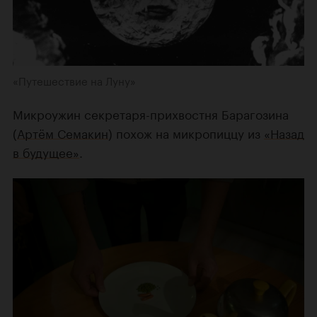
«Путешествие на Луну»
Микроужин секретаря-прихвостня Барагозина
(
Артём Семакин
) похож на микропиццу из
«Назад
в будущее»
.