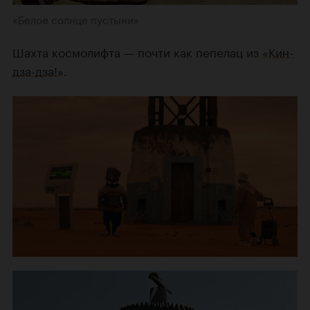
«Белое солнце пустыни»
Шахта космолифта — почти как пепелац из
«Кин-
дза-дза!»
.