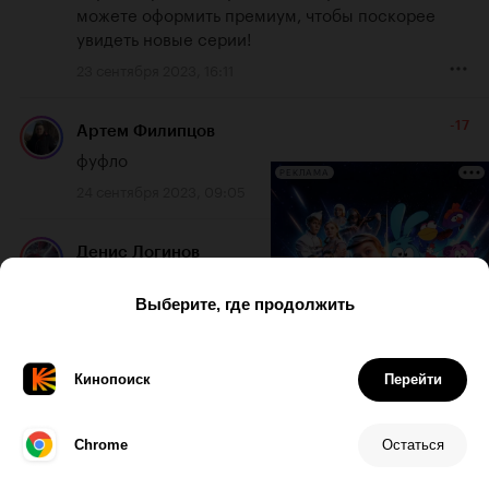
можете оформить премиум, чтобы поскорее 
увидеть новые серии!
23 сентября 2023, 16:11
-17
Артем Филипцов
фуфло
РЕКЛАМА
24 сентября 2023, 09:05
12
Денис Логинов
А мне лично зашел такой формат)
24 сентября 2023, 14:11
11
Артём Каличко
Отличное начало сериала, спасибо за проект и 
удачи в будущем.
24 сентября 2023, 14:16