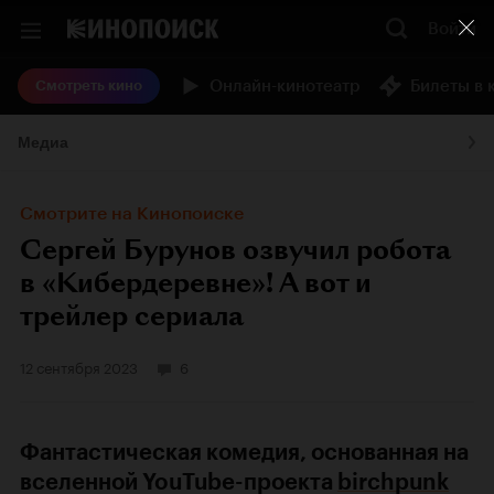
Войти
Онлайн-кинотеатр
Билеты в 
Смотреть кино
Медиа
Смотрите на Кинопоиске
Сергей Бурунов озвучил робота
в «Кибердеревне»! А вот и
трейлер сериала
12 сентября 2023
6
Фантастическая комедия, основанная на
вселенной YouTube-проекта
birchpunk