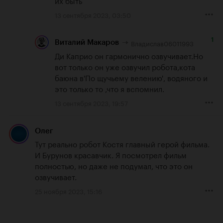
13 сентября 2023, 03:50
1
Владислав06011993
Виталий Макаров
Ди Каприо он гармонично озвучивает.Но 
вот только он уже озвучил робота,кота 
баюна в'По щучьему велению', водяного и 
это только то ,что я вспомнил.
13 сентября 2023, 19:57
Олег
Тут реально робот Костя главный герой фильма. 
И Бурунов красавчик. Я посмотрел фильм 
полностью, но даже не подумал, что это он 
озвучивает.
25 ноября 2023, 15:16