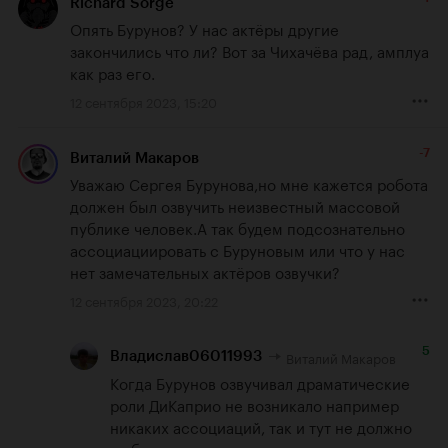
Richard Sorge
Опять Бурунов? У нас актёры другие 
закончились что ли? Вот за Чихачёва рад, амплуа 
как раз его.
12 сентября 2023, 15:20
-7
Виталий Макаров
Уважаю Сергея Бурунова,но мне кажется робота 
должен был озвучить неизвестный массовой 
публике человек.А так будем подсознательно 
ассоциациировать с Буруновым или что у нас 
нет замечательных актёров озвучки?
12 сентября 2023, 20:22
5
Виталий Макаров
Владислав06011993
Когда Бурунов озвучивал драматические 
роли ДиКаприо не возникало например 
никаких ассоциаций, так и тут не должно 
их быть