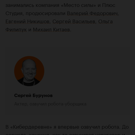
занимались компания «Место силы» и Плюс
Студия, продюсировали
Валерий Федорович
,
Евгений Никишов
,
Сергей Васильев
,
Ольга
Филипук
и
Михаил Китаев
.
Сергей Бурунов
Актер, озвучил робота-уборщика
В «Кибердеревне» я впервые озвучил робота. До
сериала, конечно, как-то озвучивал навигатор и