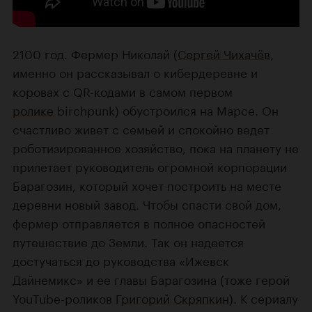
2100 год. Фермер Николай (
Сергей Чихачёв
,
именно он рассказывал о кибердеревне и
коровах с QR-кодами в самом первом
ролике
birchpunk) обустроился на Марсе. Он
счастливо живет с семьей и спокойно ведет
роботизированное хозяйство, пока на планету не
прилетает руководитель огромной корпорации
Барагозин, который хочет построить на месте
деревни новый завод. Чтобы спасти свой дом,
фермер отправляется в полное опасностей
путешествие до Земли. Так он надеется
достучаться до руководства «Ижевск
Дайнемикс» и ее главы Барагозина (тоже герой
YouTube-роликов
Григорий Скряпкин
). К сериалу