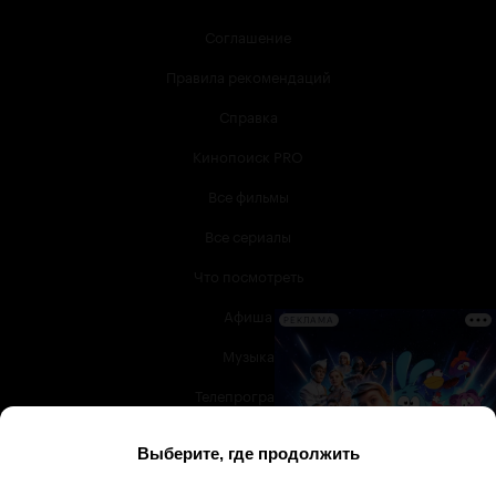
Соглашение
Правила рекомендаций
Справка
Кинопоиск PRO
Все фильмы
Все сериалы
Что посмотреть
Афиша
РЕКЛАМА
Музыка
Телепрограмма
Книги
Служба поддержки