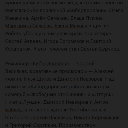
присоединились и новые лица, которые ранее не
появлялись во вселенной «Кибердеревни»:
Ольга
Жевакина
,
Артём Семакин
,
Влада Лукина
,
Маргарита Силаева
,
Елена Махова
и другие.
Робота-уборщика сыграли сразу три актера:
Сергей Авдеев, Игорь Богомяков и Дмитрий
Кондратюк. А его голосом стал
Сергей Бурунов
.
Режиссер
«Кибердеревни»
—
Сергей
Васильев
, креативные продюсеры —
Алексей
Фомин
,
Илья Шутов
и
Дмитрий Невзоров
. Над
сюжетом «Кибердеревни» работали авторы
комедий
«Свободные отношения»
и
«Отпуск»
Никита Лундин
,
Дмитрий Невзоров
и
Антон
Бабаев
, а также создатели YouTube-канала
birchpunk
Сергей Васильев
,
Никита Ворожищев
и
Григорий Скряпкин
. Производством