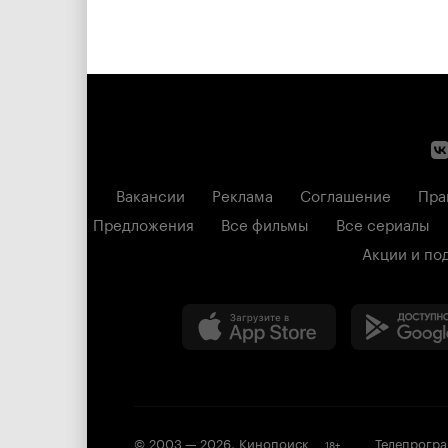
Вакансии
Реклама
Соглашение
Пра
Предложения
Все фильмы
Все сериалы
Акции и по
© 2003 —
2026
,
Кинопоиск
Телепрогр
18
+