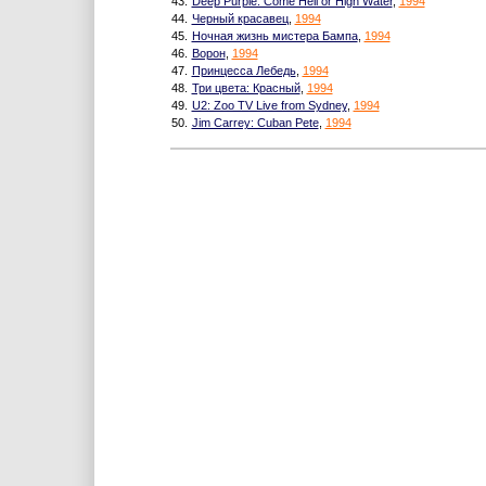
43.
Deep Purple: Come Hell or High Water
,
1994
44.
Черный красавец
,
1994
45.
Ночная жизнь мистера Бампа
,
1994
46.
Ворон
,
1994
47.
Принцесса Лебедь
,
1994
48.
Три цвета: Красный
,
1994
49.
U2: Zoo TV Live from Sydney
,
1994
50.
Jim Carrey: Cuban Pete
,
1994