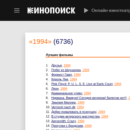
Онлайн-кинотеат
«1994»
(6736)
Лучшие фильмы
1.
Друзья
,
1994
2.
Побег из Шоушенка
,
1994
3.
Форрест Гамп
,
1994
4.
Король Лев
,
1994
5.
Pink Floyd: P. U. L. S. E. Live at Earls Court
,
1994
6.
Леон
,
1994
7.
Криминальное чтиво
,
1994
8.
Нирвана. Вживую! Сегодня вечером! Билетов нет!!
,
1
9.
Эмилия Мюллер
,
1994
10.
Verrückt nach dir
,
1994
11.
Добро пожаловать в психушку
,
1994
12.
В студии актерского мастерства
,
1994
13.
Aerosmith: Crazy
,
1994
14.
Прогулки с Бродским
,
1994