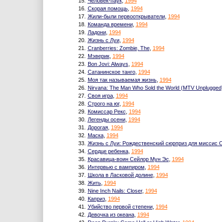
15.
Человек-паук
,
1994
16.
Скорая помощь
,
1994
17.
Жили-были первооткрыватели
,
1994
18.
Команда времени
,
1994
19.
Ладони
,
1994
20.
Жизнь с Луи
,
1994
21.
Cranberries: Zombie, The
,
1994
22.
Мэверик
,
1994
23.
Bon Jovi: Always
,
1994
24.
Сатанинское танго
,
1994
25.
Моя так называемая жизнь
,
1994
26.
Nirvana: The Man Who Sold the World (MTV Unplugged
27.
Своя игра
,
1994
28.
Строго на юг
,
1994
29.
Комиссар Рекс
,
1994
30.
Легенды осени
,
1994
31.
Дорогая
,
1994
32.
Маска
,
1994
33.
Жизнь с Луи: Рождественский сюрприз для миссис 
34.
Сердце ребенка
,
1994
35.
Красавица-воин Сейлор Мун Эс
,
1994
36.
Интервью с вампиром
,
1994
37.
Школа в Ласковой долине
,
1994
38.
Жить
,
1994
39.
Nine Inch Nails: Closer
,
1994
40.
Каприз
,
1994
41.
Убийство первой степени
,
1994
42.
Девочка из океана
,
1994