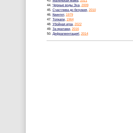
43.
Маленькая мама
,
2021
44.
Черные воды Эха
,
2009
45.
Счастлива до безумия
,
2010
46.
Квинтет
,
1979
47.
Топкапи
,
1964
48.
Убойная игра
,
2022
49.
За вратами
,
2016
50.
Дефрагментация!
,
2014