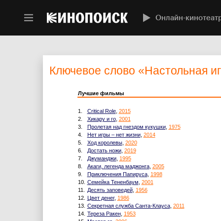
Онлайн-кинотеат
Ключевое слово
«Настольная и
Лучшие фильмы
1.
Critical Role
,
2015
2.
Хикару и го
,
2001
3.
Пролетая над гнездом кукушки
,
1975
4.
Нет игры – нет жизни
,
2014
5.
Ход королевы
,
2020
6.
Достать ножи
,
2019
7.
Джуманджи
,
1995
8.
Акаги, легенда маджонга
,
2005
9.
Приключения Папируса
,
1998
10.
Семейка Тененбаум
,
2001
11.
Десять заповедей
,
1956
12.
Цвет денег
,
1986
13.
Секретная служба Санта-Клауса
,
2011
14.
Тереза Ракен
,
1953