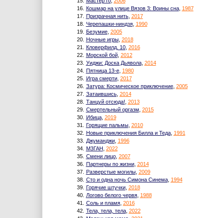
15.
Мастер го
,
2006
16.
Кошмар на улице Вязов 3: Воины сна
,
1987
17.
Призрачная нить
,
2017
18.
Черепашки-ниндзя
,
1990
19.
Безумие
,
2005
20.
Ночные игры
,
2018
21.
Кловерфилд, 10
,
2016
22.
Морской бой
,
2012
23.
Уиджи: Доска Дьявола
,
2014
24.
Пятница 13-е
,
1980
25.
Игра смерти
,
2017
26.
Затура: Космическое приключение
,
2005
27.
Затаившись
,
2014
28.
Танцуй отсюда!
,
2013
29.
Смертельный оргазм
,
2015
30.
Ибица
,
2019
31.
Горящие пальмы
,
2010
32.
Новые приключения Билла и Теда
,
1991
33.
Джуманджи
,
1996
34.
М3ГАН
,
2022
35.
Смени лицо
,
2007
36.
Партнеры по жизни
,
2014
37.
Разверстые могилы
,
2009
38.
Сто и одна ночь Симона Синема
,
1994
39.
Горячие штучки
,
2018
40.
Логово белого червя
,
1988
41.
Соль и пламя
,
2016
42.
Тела, тела, тела
,
2022