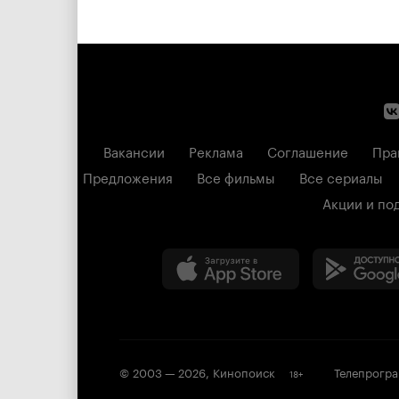
Вакансии
Реклама
Соглашение
Пра
Предложения
Все фильмы
Все сериалы
Акции и по
© 2003 —
2026
,
Кинопоиск
Телепрогр
18
+