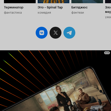
Терминатор
Это – Spinal Tap
Битлджюс
Зл
фантастика
комедия
фэнтези
ме
ужа