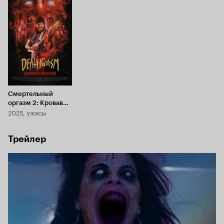
Смертельный
оргазм 2: Кровавый
2025, ужасы
армагеддон
Трейлер