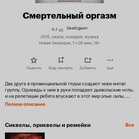
Смертельный оргазм
Deathgasm
8K
Рейтинг
6.1
Кинопоиска
2015, ужасы, комедия, музыка
6.1
Новая Зеландия, 1 ч 26 мин, 18+
Оценить
Буду смотреть
Добавить
Еще
Два друга в провинциальной глуши создают хеви-метал 
группу. Однажды к ним в руки попадают дьявольские ноты, 
и на репетиции ребята впускают в этот мир злые силы, 
которые обещают им славу и величие.
Полное описание
Сиквелы, приквелы и ремейки
Все