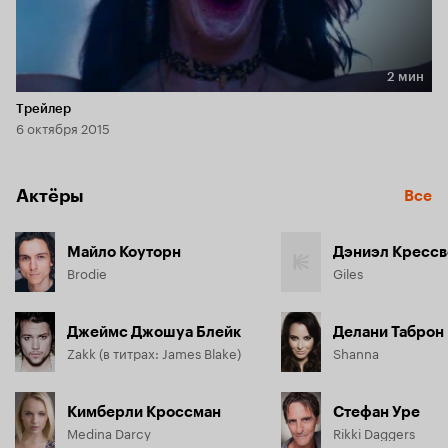
2 мин
Длительность 2 мин
Трейлер
6 октября 2015
Актёры
Все
Майло Коуторн
Дэниэл Крессв
Brodie
Giles
Джеймс Джошуа Блейк
Делани Таброн
Zakk (в титрах: James Blake)
Shanna
Кимберли Кроссман
Стефан Уре
Medina Darcy
Rikki Daggers