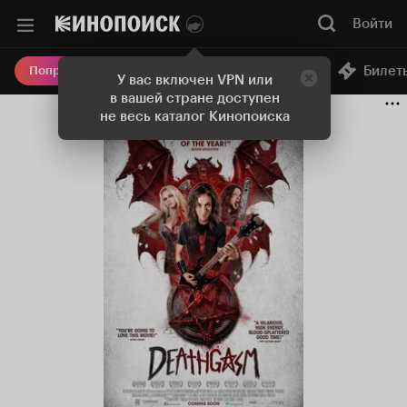
Войти
Онлайн-кинотеатр
Билет
Попробовать Плюс
У вас включен VPN или
в вашей стране доступен
не весь каталог Кинопоиска