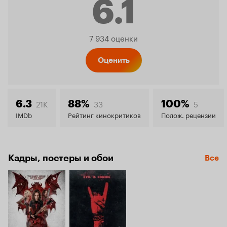
6.1
Рейтинг
7 934 оценки
Кинопо
Оценить
6.1
21K
33
5
6.3
88%
100%
IMDb
Рейтинг кинокритиков
Полож. рецензии
Кадры, постеры и обои
Все