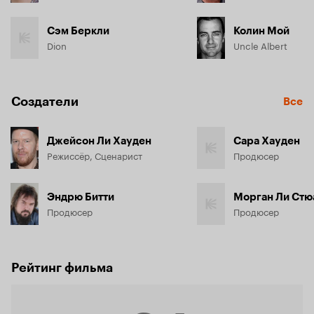
Сэм Беркли
Колин Мой
Dion
Uncle Albert
Создатели
Все
Джейсон Ли Хауден
Сара Хауден
Режиссёр, Сценарист
Продюсер
Эндрю Битти
Морган Ли Стю
Продюсер
Продюсер
Рейтинг фильма