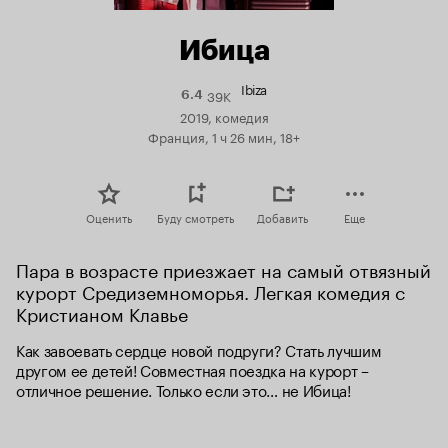
Ибица
Ibiza
39K
Рейтинг
6.4
Кинопоиска
2019, комедия
6.4
Франция, 1 ч 26 мин, 18+
Оценить
Буду смотреть
Добавить
Еще
Пара в возрасте приезжает на самый отвязный 
курорт Средиземноморья. Легкая комедия с 
Кристианом Клавье
Как завоевать сердце новой подруги? Стать лучшим 
другом ее детей! Совместная поездка на курорт – 
отличное решение. Только если это… не Ибица!