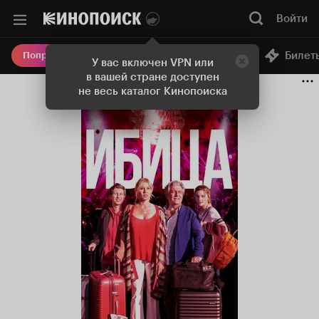
Войти
Онлайн-кинотеатр
Билет
Попробовать Плюс
У вас включен VPN или
в вашей стране доступен
не весь каталог Кинопоиска