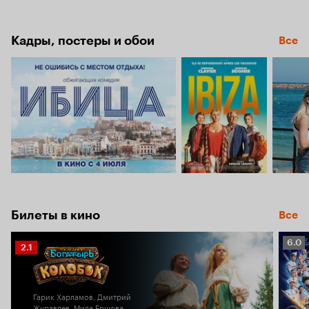
Кадры, постеры и обои
Все
Билеты в кино
Все
Рейт
6.0
Рейтинг
2.1
Кино
Кинопоиска
6.0
2.1
Гарик Харламов, Дмитрий
Журавлев, Мила Ершова