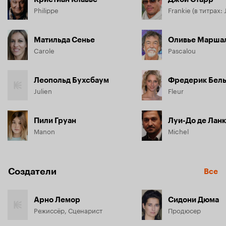
Philippe
Frankie (в титрах: 
Матильда Сенье
Оливье Марша
Carole
Pascalou
Леопольд Бухсбаум
Фредерик Бел
Julien
Fleur
Пили Груан
Луи-До де Лан
Manon
Michel
Создатели
Все
Арно Лемор
Сидони Дюма
Режиссёр, Сценарист
Продюсер