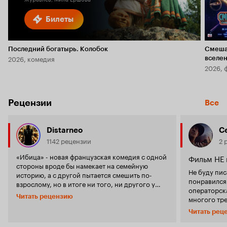
Билеты
Последний богатырь. Колобок
Смеша
2026, комедия
вселе
2026, 
Рецензии
Все
Distarneo
С
1142 рецензии
2 
«Ибица» - новая французская комедия с одной
Фильм НЕ 
стороны вроде бы намекает на семейную
Не буду пис
историю, а с другой пытается смешить по-
понравился
взрослому, но в итоге ни того, ни другого у
операторска
фильма не получается. Первая половина
Читать рецензию
многого тре
сюжетного развития выглядит весьма
сильно не д
посредственно, скомкано и непонятно.
Читать рец
комедий с Л
Авторы не стремятся преподнести свою
Демонстрац