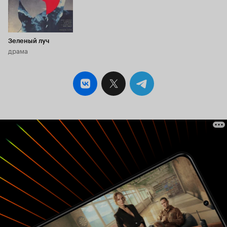
тщательной проработки сценария
ограничились концептом, по которому
нескладная семья оказывается в эпицентре
будних событий солнечной Ибицы, где всегда
море, дискотека, секс, наркотики и пляж.
Зеленый луч
Именно по этой причине сюжет в фильме не
драма
складывается должным образом (нет ровного
повествования), поэтому всё происходящее на
экране не вызывает никакого воодушевления,
радости и интереса. И все же, несмотря на весь
трагизм сценарной недоработки, картина
наполнена приятным светом, зажигательной
музыкой и нескончаемым ритмом танца,
вызывая у зрителя безумное желание сразу
после фильма отправиться в долгосрочный
отпуск. Подводя итоги, можно сказать лишь
одно, что это не то кино, ради которого можно
потратить время и деньги. Если дома и
бесплатно, то вполне возможно, но чтобы в
кинотеатр и за деньги, ни в коем случае. Хотя
если вы преданный поклонник актера
Кристиана Клавье, тогда в добрый путь, а всем
остальным лучше сходить на другой фильм.
Приятного просмотра.