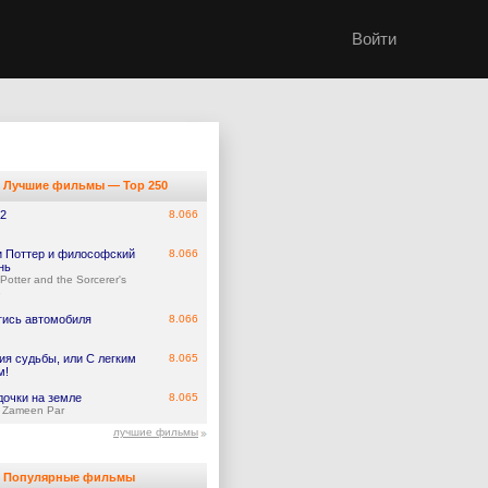
Войти
Лучшие фильмы — Top 250
 2
8.066
и Поттер и философский
8.066
нь
 Potter and the Sorcerer's
e
гись автомобиля
8.066
ия судьбы, или С легким
8.065
м!
дочки на земле
8.065
 Zameen Par
лучшие фильмы
Популярные фильмы