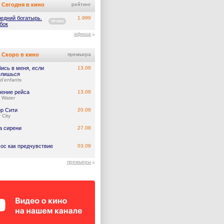
Сегодня в кино
рейтинг
едний богатырь.
1.999
ПРОМО
бок
афиша
Скоро в кино
премьера
ись в меня, если
13.08
елишься
d'enfants
ение рейса
13.08
 Water
р Сити
20.08
 City
а сирени
27.08
ос как предчувствие
03.09
премьеры