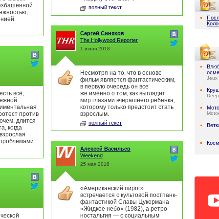
езбашенной
полный текст
ежностью,
Посл
онией.
Коло
Сергей Синяков
The Hollywood Reporter
1 июня 2018
Влюб
Несмотря на то, что в основе
осм
Jeux 
фильм является фантастическим,
в первую очередь он все
Круш
есть всё,
же именно о том, как выглядит
Deep
дежной
мир глазами вчерашнего ребенка,
тиментальная
которому только предстоит стать
Мото
ротест против
взрослым.
Motor
рочем, длится
полный текст
Ветк
а, когда
 взрослая
 проблемами.
Косм
Алексей Васильев
Weekend
25 мая 2018
«Американский пирог»
встречается с культовой постпанк-
фантастикой Славы Цукермана
«Жидкое небо» (1982), а ретро-
ической
ностальгия — с социальным