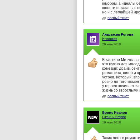
юмором, а идеалы б
юности показаны с н
но и с легчайшей ир
полный текст
Анастасия Рогова
Известия
29 мая 2018
В картине Митчелла 
что нужно для моло
комедии: драйв, сен
романтика, юмор и п
устоев. Который, вп
ровно до того момент
у героев начинается
жизнь со взрослыми
полный текст
Борис Иванов
Film.ru / Empire
19 мая 2018
Таких лент в романт