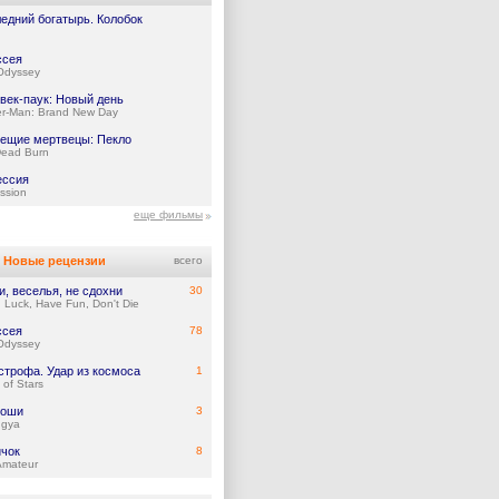
едний богатырь. Колобок
ссея
Odyssey
век-паук: Новый день
er-Man: Brand New Day
ещие мертвецы: Пекло
Dead Burn
ессия
ssion
еще фильмы
Новые рецензии
всего
и, веселья, не сдохни
30
Luck, Have Fun, Don't Die
ссея
78
Odyssey
строфа. Удар из космоса
1
of Stars
тоши
3
gya
чок
8
Amateur