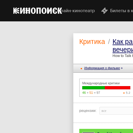
Онлайн-кинотеатр
Билеты в 
Критика
/
Как р
вечер
How to Talk t
Информация o фильме
»
Международные критики
46
+
51
= 97
5.2
рецензии: