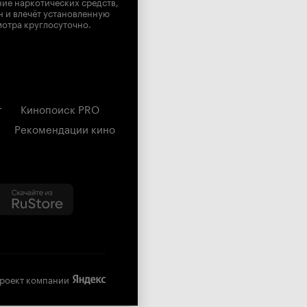
ние наркотических средств,
н и влечёт установленную
мотра круглосуточно.
г
Кинопоиск PRO
Рекомендации кино
роект компании