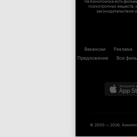
На Кинопоиске есть фильмы
психотропных веществ, и
законодательством о
Вакансии
Реклама
Предложения
Все фил
© 2003 —
2026
,
Кинопо