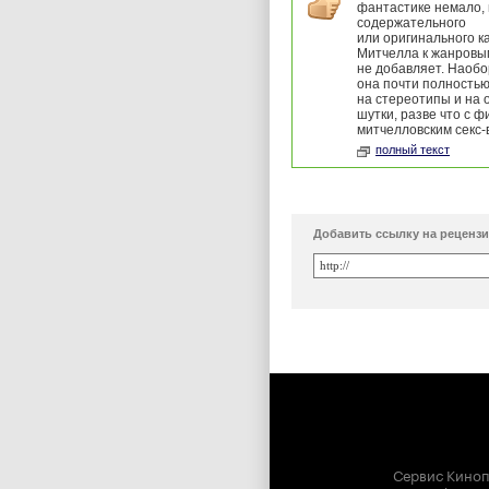
фантастике немало, 
содержательного
или оригинального к
Митчелла к жанров
не добавляет. Наобо
она почти полностью
на стереотипы и на
шутки, разве что с 
митчелловским секс-
полный текст
Добавить ссылку на реценз
Сервис Киноп