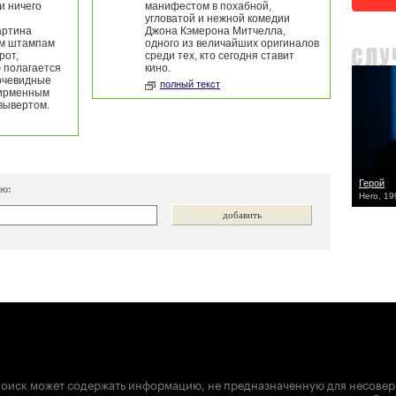
и ничего
манифестом в похабной,
угловатой и нежной комедии
артина
Джона Кэмерона Митчелла,
ым штампам
одного из величайших оригиналов
рот,
среди тех, кто сегодня ставит
 полагается
кино.
 очевидные
полный текст
фирменным
вывертом.
Герой
ию:
Hero, 19
оиск может содержать информацию, не предназначенную для несове