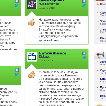
Евгения Сафонова
Мир фантастики
1.
Посл
24 июля 2018
2.
Оди
The 
я
Но, даже заметив недостатки,
3.
Чело
к: назло
в конечном счёте ты прощаешь
Spid
лющего
картине всё. За атмосферу.
целую, мать
За драйв и хулиганство.
4.
Злов
Evil 
 бесконечного
За обаяние юности
ить этот
и подкупающую искренность.
5.
Обс
ебесный
полный текст
Obse
ыми живыми
езы
и — не более,
Анастасия Ивахнова
25-й кадр
9 июня 2018
Удач
Good 
Оди
Сняв панк-версию «Звёздной
The 
пыли» (всё того же Геймана),
он бесстрашно заявляет о себе
Ката
Rage 
как о законченном идеалисте,
сентиментально верящем в ту
Пус
фильм
влюблённость, которая в прямом
Hwan
ссеру уже 55,
смысле сваливается с небес,
абщина,
сшибает с ног, захватывает дух,
Нови
ки
и которой совсем необязательно
The 
 фола, здесь
заканчиваться традиционным
отеческим
«happily ever after».