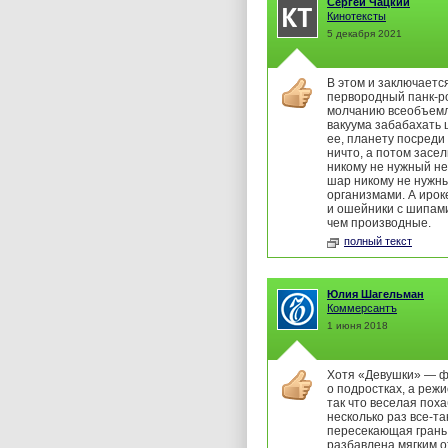
Сергей Чацкий
Кинотексты
5 декабря 2021
В этом и заключаетс
первородный панк-ро
молчанию всеобъем
вакуума забабахать 
ее, планету посреди
ничто, а потом засел
никому не нужный н
шар никому не нужн
организмами. А ирок
и ошейники с шипам
чем производные.
полный текст
Юлия Шагельман
Коммерсантъ
1 июня 2018
Хотя «Девушки» — 
о подростках, а режи
так что веселая пох
несколько раз все-та
пересекающая грань
разбавлена мягким 