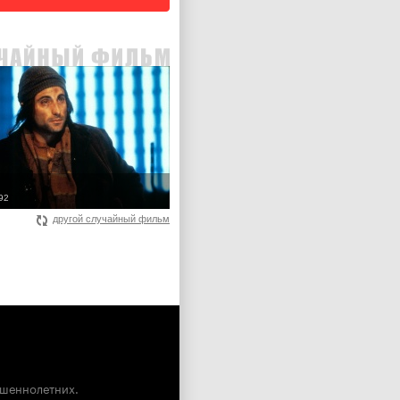
92
другой случайный фильм
ршеннолетних.