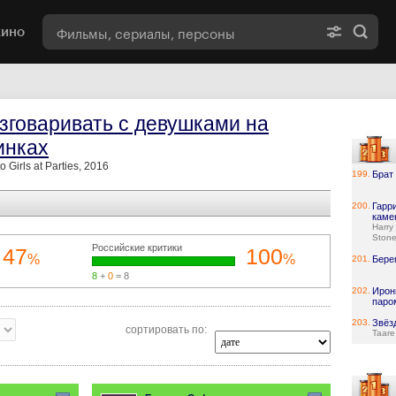
кино
азговаривать с девушками на
инках
o Girls at Parties, 2016
199.
Брат
200.
Гарр
каме
Harry
Ston
Российские критики
47
100
%
%
201.
Бере
8
+
0
= 8
202.
Ирон
паро
203.
Звёз
сортировать по:
Taare