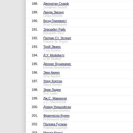
188.
Джонатан Скарф
Jonathan Scarfe
189.
Линда Эмонд
Linda Emond
190.
Брэд Гринквист
Brad Greenquist
191.
Элизабет Райс
Elizabeth Rice
192.
Патрик Ст. Эсприт
Patrick St. Esprit
193.
Трой Эванс
Troy Evans
194.
Д.У. Моффетт
D.W. Moffett
195.
Деннис Буцикарис
Dennis Boutsikaris
196.
Эми Акино
Amy Aquino
197.
Уорд Хортон
Ward Horton
198.
Эрик Ладин
Eric Ladin
199.
Дж.С. Маккензи
J.C. MacKenzie
200.
Дэвид Уоршофски
David Warshofsky
201.
Франческо Куинн
Francesco Quinn
202.
Палома Гусман
Paloma Guzmán
203.
Минди Крист