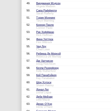
49.
Вирджиния Мэдсен
Virginia Madsen
50.
Сара Рафферти
Sarah Rafferty
51.
Тэрин Мэннинг
Taryn Manning
52.
Коннор Паоло
Connor Paolo
53.
Рик Хоффман
Rick Hoffman
54.
Финн Уиттрок
Finn Wittrock
55.
Чад Лоу
Chad Lowe
56.
Ребекка Де Морнэй
Rebecca De Mornay
57.
Даг Хатчисон
Doug Hutchison
58.
Келли Разерфорд
Kelly Rutherford
59.
Кей Панабэйкер
Kay Panabaker
60.
Шон Хэтоси
Shawn Hatosy
61.
Донал Лог
Donal Logue
62.
Деби Мейзар
Debi Mazar
63.
Денис О’Хэр
Denis O'Hare