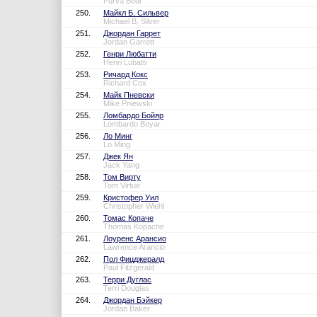
Purva Bedi
250.
Майкл Б. Сильвер
Michael B. Silver
251.
Джордан Гаррет
Jordan Garrett
252.
Генри Любатти
Henri Lubatti
253.
Ричард Кокс
Richard Cox
254.
Майк Пневски
Mike Pniewski
255.
Ломбардо Бойяр
Lombardo Boyar
256.
Ло Минг
Lo Ming
257.
Джек Ян
Jack Yang
258.
Том Вирту
Tom Virtue
259.
Кристофер Уил
Christopher Wiehl
260.
Томас Копаче
Thomas Kopache
261.
Лоуренс Арансио
Lawrence Arancio
262.
Пол Фицджералд
Paul Fitzgerald
263.
Терри Дуглас
Terri Douglas
264.
Джордан Бэйкер
Jordan Baker