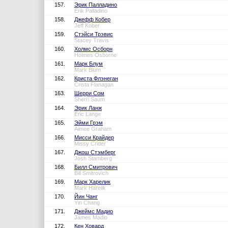
157.
Эрик Палладино
Erik Palladino
158.
Джефф Кобер
Jeff Kober
159.
Стэйси Трэвис
Stacey Travis
160.
Холмс Осборн
Holmes Osborne
161.
Марк Блум
Mark Blum
162.
Криста Флэнеган
Crista Flanagan
163.
Шерри Сом
Sherri Saum
164.
Эрик Ланж
Eric Lange
165.
Эйми Грэм
Aimee Graham
166.
Мисси Крайдер
Missy Crider
167.
Джош Стэмберг
Josh Stamberg
168.
Билл Смитрович
Bill Smitrovich
169.
Марк Харелик
Mark Harelik
170.
Йин Чанг
Yin Chang
171.
Джеймс Мадио
James Madio
172.
Кен Ховард