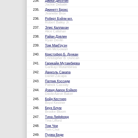
234.
Джеки Дебэтин
Jackie Debatin
235.
Джинетт Брокс
Jeanette Brox
236.
Роберт Бэйли мл.
Robert Bailey Jr.
237.
Элис Каллахан
Alice Callahan
238.
Райан Дэвлин
Ryan Devlin
239.
Том МакГоуэн
Tom McGowan
240.
Кристофер Б. Дункан
Christopher B. Duncan
241.
Гарикайи Мутамбирва
Garikayi Mutambirwa
242.
Даниэль Сакапа
Daniel Zacapa
243.
Патрик Кэссиди
Patrick Cassidy
244.
Дэвид Аарон Бэйкер
David Aaron Baker
245.
Бойд Кестнер
Boyd Kestner
246.
Брук Блум
Brooke Bloom
247.
Тина Лиффорд
Tina Lifford
248.
Том Чои
Tom Choi
249.
Пурва Беди