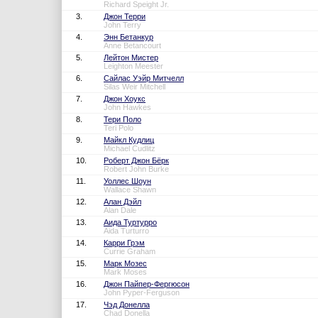
Richard Speight Jr.
3.
Джон Терри
John Terry
4.
Энн Бетанкур
Anne Betancourt
5.
Лейтон Мистер
Leighton Meester
6.
Сайлас Уэйр Митчелл
Silas Weir Mitchell
7.
Джон Хоукс
John Hawkes
8.
Тери Поло
Teri Polo
9.
Майкл Кудлиц
Michael Cudlitz
10.
Роберт Джон Бёрк
Robert John Burke
11.
Уоллес Шоун
Wallace Shawn
12.
Алан Дэйл
Alan Dale
13.
Аида Туртурро
Aida Turturro
14.
Карри Грэм
Currie Graham
15.
Марк Мозес
Mark Moses
16.
Джон Пайпер-Фергюсон
John Pyper-Ferguson
17.
Чэд Донелла
Chad Donella