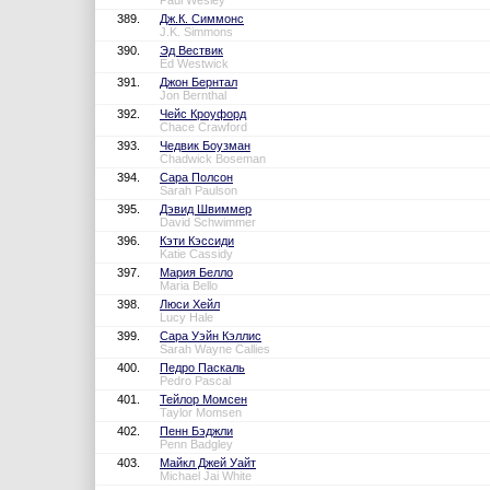
Paul Wesley
389.
Дж.К. Симмонс
J.K. Simmons
390.
Эд Вествик
Ed Westwick
391.
Джон Бернтал
Jon Bernthal
392.
Чейс Кроуфорд
Chace Crawford
393.
Чедвик Боузман
Chadwick Boseman
394.
Сара Полсон
Sarah Paulson
395.
Дэвид Швиммер
David Schwimmer
396.
Кэти Кэссиди
Katie Cassidy
397.
Мария Белло
Maria Bello
398.
Люси Хейл
Lucy Hale
399.
Сара Уэйн Кэллис
Sarah Wayne Callies
400.
Педро Паскаль
Pedro Pascal
401.
Тейлор Момсен
Taylor Momsen
402.
Пенн Бэджли
Penn Badgley
403.
Майкл Джей Уайт
Michael Jai White