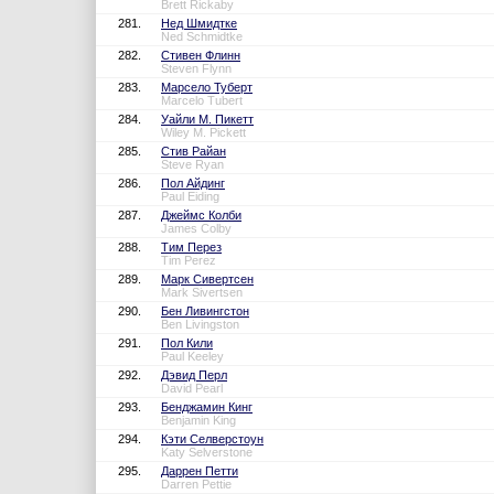
Brett Rickaby
281.
Нед Шмидтке
Ned Schmidtke
282.
Стивен Флинн
Steven Flynn
283.
Марсело Туберт
Marcelo Tubert
284.
Уайли М. Пикетт
Wiley M. Pickett
285.
Стив Райан
Steve Ryan
286.
Пол Айдинг
Paul Eiding
287.
Джеймс Колби
James Colby
288.
Тим Перез
Tim Perez
289.
Марк Сивертсен
Mark Sivertsen
290.
Бен Ливингстон
Ben Livingston
291.
Пол Кили
Paul Keeley
292.
Дэвид Перл
David Pearl
293.
Бенджамин Кинг
Benjamin King
294.
Кэти Селверстоун
Katy Selverstone
295.
Даррен Петти
Darren Pettie