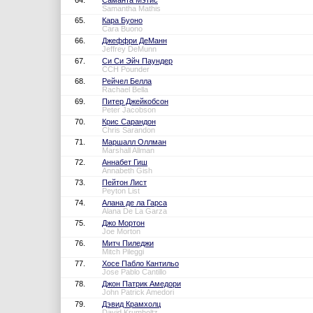
64.
Саманта Мэтис
Samantha Mathis
65.
Кара Буоно
Cara Buono
66.
Джеффри ДеМанн
Jeffrey DeMunn
67.
Си Си Эйч Паундер
CCH Pounder
68.
Рейчел Белла
Rachael Bella
69.
Питер Джейкобсон
Peter Jacobson
70.
Крис Сарандон
Chris Sarandon
71.
Маршалл Оллман
Marshall Allman
72.
Аннабет Гиш
Annabeth Gish
73.
Пейтон Лист
Peyton List
74.
Алана де ла Гарса
Alana De La Garza
75.
Джо Мортон
Joe Morton
76.
Митч Пиледжи
Mitch Pileggi
77.
Хосе Пабло Кантильо
Jose Pablo Cantillo
78.
Джон Патрик Амедори
John Patrick Amedori
79.
Дэвид Крамхолц
David Krumholtz