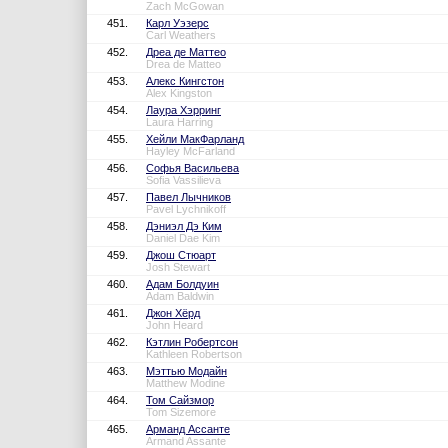
Zach McGowan
451.
Карл Уэзерс
Carl Weathers
452.
Дреа де Маттео
Drea de Matteo
453.
Алекс Кингстон
Alex Kingston
454.
Лаура Хэрринг
Laura Harring
455.
Хейли МакФарланд
Hayley McFarland
456.
Софья Васильева
Sofia Vassilieva
457.
Павел Лычников
Pavel Lychnikoff
458.
Дэниэл Дэ Ким
Daniel Dae Kim
459.
Джош Стюарт
Josh Stewart
460.
Адам Болдуин
Adam Baldwin
461.
Джон Хёрд
John Heard
462.
Кэтлин Робертсон
Kathleen Robertson
463.
Мэттью Модайн
Matthew Modine
464.
Том Сайзмор
Tom Sizemore
465.
Арманд Ассанте
Armand Assante