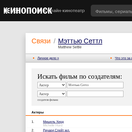
Онлайн-кинотеатр
Связи
/
Мэттью Сеттл
Matthew Settle
Личное дело »
Что это за
Искать фильм по создателям:
создатели фильма
Актеры
1.
Мишель Херд
Michelle Hurd
2.
Ричард Спейт мл.