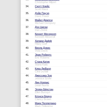
Christopher Allport
34.
Скотт Клейс
Scott Klace
35.
Дэйв Пауэр
Dave Power
36.
Майкл Демпси
Michael Dempsey
37.
Дэн Циски
Dan Ziskie
38.
Кеннет Месеролл
Kenneth Meseroll
39.
Хилари Дафф
Hilary Duff
40.
Виола Дэвис
Viola Davis
41.
Эрик Робертс
Eric Roberts
42.
Стана Катик
Stana Katic
43.
Клеа ДюВалл
Clea DuVall
44.
Джессика Зор
Jessica Szohr
45.
Дин Норрис
Dean Norris
46.
Эллен Бёрстин
Ellen Burstyn
47.
Клэнси Браун
Clancy Brown
48.
Марк Пеллегрино
Mark Pellegrino