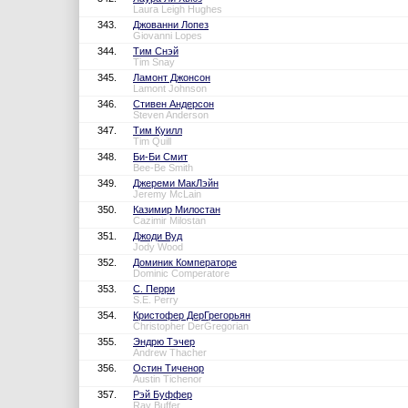
Laura Leigh Hughes
343.
Джованни Лопез
Giovanni Lopes
344.
Тим Снэй
Tim Snay
345.
Ламонт Джонсон
Lamont Johnson
346.
Стивен Андерсон
Steven Anderson
347.
Тим Куилл
Tim Quill
348.
Би-Би Смит
Bee-Be Smith
349.
Джереми МакЛэйн
Jeremy McLain
350.
Казимир Милостан
Cazimir Milostan
351.
Джоди Вуд
Jody Wood
352.
Доминик Комператоре
Dominic Comperatore
353.
С. Перри
S.E. Perry
354.
Кристофер ДерГрегорьян
Christopher DerGregorian
355.
Эндрю Тэчер
Andrew Thacher
356.
Остин Тиченор
Austin Tichenor
357.
Рэй Буффер
Ray Buffer