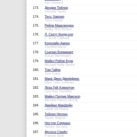
Ken Howard
173.
Дендри Тейлор
Dendrie Taylor
174.
Тесс Харпер
Tess Harper
175.
Рейли Макклендон
Reiley McClendon
176.
Л. Скотт Колдуэлл
L. Scott Caldwell
177.
Кэролайн Аарон
Caroline Aaron
178.
Сьюзан Бломмарт
Susan Blommaert
179.
Майкл Рейли Бурк
Michael Reilly Burke
180.
Том Гайри
Tom Guiry
181.
Марк Джон Джеффрис
Marc John Jefferies
182.
Лиза Гей Хэмилтон
Lisa Gay Hamilton
183.
Майкл Патрик Макгилл
Michael Patrick McGill
184.
Джейми МакШейн
Jamie McShane
185.
Тейлор Негрон
Taylor Negron
186.
Нестор Серрано
Nestor Serrano
187.
Фрэнси Свифт
Francie Swift