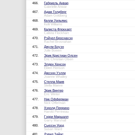
466.
Габриель Анвар
Gabrielle Anwar
467.
Адам Голдберг
Adam Goldberg
468.
Келли Уильямс
Kelli Williams
469.
Калиста Флокхарт
Calista Flockhart
470.
Рэйчел Броснахэн
Rachel Brosnahan
471.
Джули Боуэн
Julie Bowen
472.
Эрик Кристиан Олсен
Eric Christian Olsen
473.
Элден Хенсон
Elden Henson
474.
Джоэнн Уэлли
Joanne Whalley
475.
Стелла Маив
Stella Maeve
476.
Эрик Винтер
Eric Winter
477.
Ник Офферман
Nick Offerman
478.
Хэролд Перрино
Harold Perrineau
479.
Гэрри Маршалл
Garry Marshall
480.
Сьюзэн Уорд
Susan Ward
481.
Дэвид Зайас