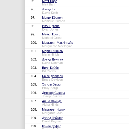
95.
Мэтт Барр
Matt Barr
96.
Дэвид Кит
David Keith
97.
Моник Кёрнен
Monique Curnen
98.
Ивэн Джонс
Evan Jones
99.
Майкл Гросс
Michael Gross
100.
Маргарит МакИнтайр
Marguerite MacIntyre
101.
Марин Хинкль
Marin Hinkle
102.
Дэвид Денман
David Denman
103.
Билл Коббс
Bill Cobbs
104.
Брюс Дэвисон
Bruce Davison
105.
Эмили Бергл
Emily Bergl
106.
Джозеф Сикора
Joseph Sikora
107.
Аиша Хайндс
Aisha Hinds
108.
Маргарет Колин
Margaret Colin
109.
Дэвид Пэймер
David Paymer
110.
Кайли Дэфер