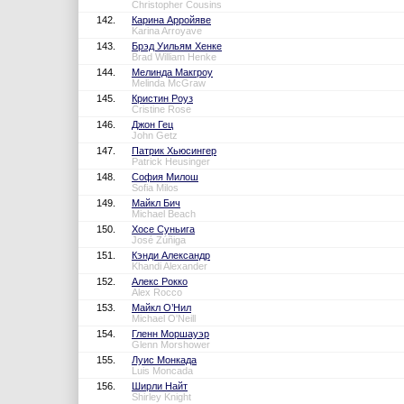
Christopher Cousins
142.
Карина Арройяве
Karina Arroyave
143.
Брэд Уильям Хенке
Brad William Henke
144.
Мелинда Макгроу
Melinda McGraw
145.
Кристин Роуз
Cristine Rose
146.
Джон Гец
John Getz
147.
Патрик Хьюсингер
Patrick Heusinger
148.
София Милош
Sofia Milos
149.
Майкл Бич
Michael Beach
150.
Хосе Суньига
José Zúñiga
151.
Кэнди Александр
Khandi Alexander
152.
Алекс Рокко
Alex Rocco
153.
Майкл О’Нил
Michael O'Neill
154.
Гленн Моршауэр
Glenn Morshower
155.
Луис Монкада
Luis Moncada
156.
Ширли Найт
Shirley Knight