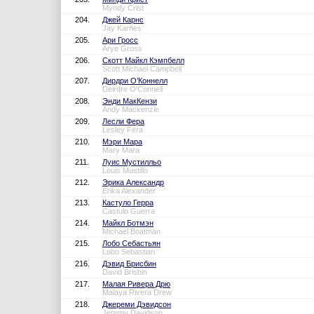
Myndy Crist
204.
Джей Карнс
Jay Karnes
205.
Ари Гросс
Arye Gross
206.
Скотт Майкл Кэмпбелл
Scott Michael Campbell
207.
Дирдри О’Коннелл
Deirdre O'Connell
208.
Энди МакКензи
Andy Mackenzie
209.
Лесли Фера
Lesley Fera
210.
Мэри Мара
Mary Mara
211.
Луис Мустилльо
Louis Mustillo
212.
Эрика Александр
Erika Alexander
213.
Кастуло Герра
Castulo Guerra
214.
Майкл Ботмэн
Michael Boatman
215.
Лобо Себастьян
Lobo Sebastian
216.
Дэвид Брисбин
David Brisbin
217.
Малая Ривера Дрю
Malaya Rivera Drew
218.
Джереми Дэвидсон
Jeremy Davidson