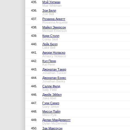
435.
Мэй Уитман
Mae Whitman
436.
Зои Белл
Zoë Bell
437.
Розанна Аркетт
Rosanna Arquette
438.
Майкл Эмерсон
Michael Emerson
439.
Кори Столл
Corey Stoll
440.
Лейк Белл
Lake Bell
441.
Амори Ноласко
Amaury Nolasco
442.
Кэл Пенн
Kal Penn
443.
Джонатан Такер
Jonathan Tucker
444.
Джонатан Бэнкс
Jonathan Banks
445.
Салли Филд
Sally Field
446.
Джейк Эйбел
Jake Abel
447.
Гэри Синиз
Gary Sinise
448.
Мисси Пайл
Missi Pyle
449.
Дилан МакДермотт
Dylan McDermott
450.
Зак Макгоуэн