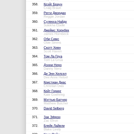
358.
Крэйг Браун
Craig Braun
359.
Регги Джордан
Reggie Jordan
360.
Сулекха Найду
Sulekha Ebelle
361.
Джеймс Хорнбек
James Hornbeck
362.
Оби Симс
Obie Simms
363.
Скотт Хевн
Scott Haven
364.
Том Ла Груа
Tom La Grua
365.
Дэнни Неро
Danny Nero
366.
Ди Энн Хелсел
Dee Anne Helsel
367.
Кристиан Диас
Christian Dias
368.
Кейт Горинг
Kate Goehring
369.
Мэттью Батчер
Matthew Butcher
370.
David Selberg
371.
Зак Эфрон
Zac Efron
372.
Блейк Лайвли
Blake Lively