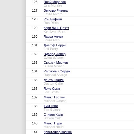
126.
Эсай Моралес
Esai Morales
127.
Эмилио Ривера
Emilio Rivera
128.
Рон Рифкин
Ron Rifkin
129.
Кери Линн Прэтт
Keri Lynn Pratt
130.
Лаура Аллен
Laura Allen
131.
Джефф Перри
Jeff Perry
132.
Эдвард Эснер
Edward Asner
133.
Сьюзэн Миснер
Susan Misner
134.
Рафаэль Сбардж
Raphael Sbarge
135.
Дэйтон Калли
Dayton Callie
136.
Лоис Смит
Lois Smith
137.
Майкл Гэстон
Michael Gaston
138.
Тим Гини
Tim Guinee
139.
Стивен Калп
Steven Culp
140.
Майкл Нури
Michael Nouri
141.
Кристофер Казинс