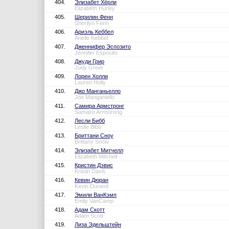
404.
Элизабет Хёрли
Elizabeth Hurley
405.
Шерилин Фенн
Sherilyn Fenn
406.
Ариэль Кеббел
Arielle Kebbel
407.
Дженнифер Эспозито
Jennifer Esposito
408.
Джуди Грир
Judy Greer
409.
Лорен Холли
Lauren Holly
410.
Джо Манганьелло
Joe Manganiello
411.
Самира Армстронг
Samaire Armstrong
412.
Лесли Бибб
Leslie Bibb
413.
Бриттани Сноу
Brittany Snow
414.
Элизабет Митчелл
Elizabeth Mitchell
415.
Кристин Дэвис
Kristin Davis
416.
Кевин Дюран
Kevin Durand
417.
Эмили ВанКэмп
Emily VanCamp
418.
Адам Скотт
Adam Scott
419.
Лиза Эдельштейн