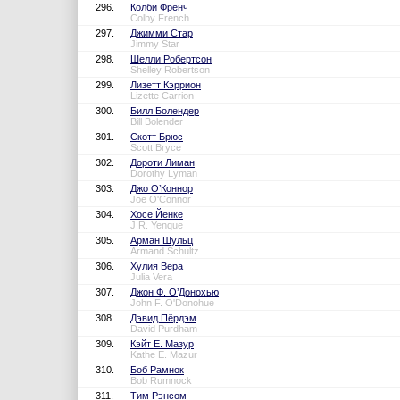
296.
Колби Френч
Colby French
297.
Джимми Стар
Jimmy Star
298.
Шелли Робертсон
Shelley Robertson
299.
Лизетт Кэррион
Lizette Carrion
300.
Билл Болендер
Bill Bolender
301.
Скотт Брюс
Scott Bryce
302.
Дороти Лиман
Dorothy Lyman
303.
Джо О’Коннор
Joe O'Connor
304.
Хосе Йенке
J.R. Yenque
305.
Арман Шульц
Armand Schultz
306.
Хулия Вера
Julia Vera
307.
Джон Ф. О’Донохью
John F. O'Donohue
308.
Дэвид Пёрдэм
David Purdham
309.
Кэйт Е. Мазур
Kathe E. Mazur
310.
Боб Рамнок
Bob Rumnock
311.
Тим Рэнсом