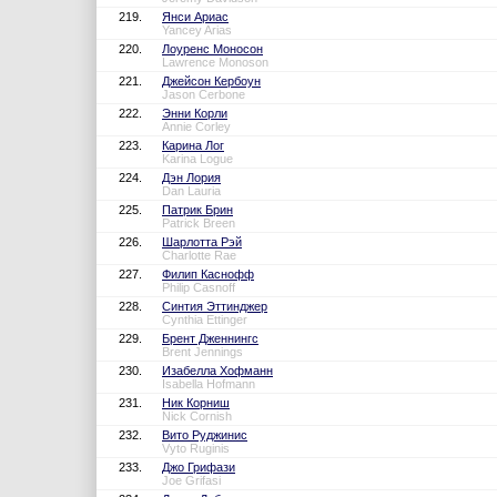
219.
Янси Ариас
Yancey Arias
220.
Лоуренс Моносон
Lawrence Monoson
221.
Джейсон Кербоун
Jason Cerbone
222.
Энни Корли
Annie Corley
223.
Карина Лог
Karina Logue
224.
Дэн Лория
Dan Lauria
225.
Патрик Брин
Patrick Breen
226.
Шарлотта Рэй
Charlotte Rae
227.
Филип Каснофф
Philip Casnoff
228.
Синтия Эттинджер
Cynthia Ettinger
229.
Брент Дженнингс
Brent Jennings
230.
Изабелла Хофманн
Isabella Hofmann
231.
Ник Корниш
Nick Cornish
232.
Вито Руджинис
Vyto Ruginis
233.
Джо Грифази
Joe Grifasi