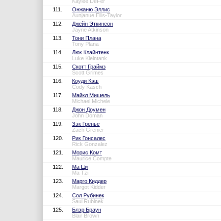
Kaylee DeFer
111.
Онжаню Эллис
Aunjanue Ellis-Taylor
112.
Джейн Эткинсон
Jayne Atkinson
113.
Тони Плана
Tony Plana
114.
Люк Клайнтенк
Luke Kleintank
115.
Скотт Граймз
Scott Grimes
116.
Коуди Кэш
Cody Kasch
117.
Майкл Мишель
Michael Michele
118.
Джон Доумен
John Doman
119.
Зэк Гренье
Zach Grenier
120.
Рик Гонсалес
Rick Gonzalez
121.
Морис Комт
Maurice Compte
122.
Ма Ци
Ma Tzi
123.
Марго Киддер
Margot Kidder
124.
Сол Рубинек
Saul Rubinek
125.
Блэр Браун
Blair Brown