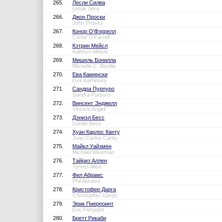
265.
Лесли Силва
Leslie Silva
266.
Джон Проски
John Prosky
267.
Конор О’Фэррелл
Conor O'Farrell
268.
Кэтрин Мейсл
Kathryn Meisle
269.
Мишель Бонилла
Michelle C. Bonilla
270.
Ева Камински
Eva Kaminsky
271.
Сандра Пурпуро
Sandra Purpuro
272.
Винсент Энджелл
Vincent Angell
273.
Дэниэл Бесс
Daniel Bess
274.
Хуан Карлос Канту
Juan Carlos Cantu
275.
Майкл Уайзмен
Michael Wiseman
276.
Тайриз Аллен
Tyrees Allen
277.
Фил Абрамс
Phil Abrams
278.
Кристофер Дарга
Christopher Darga
279.
Эрик Пиерпоинт
Eric Pierpoint
280.
Бретт Рикаби