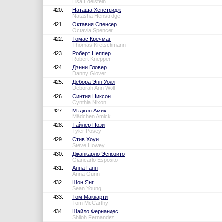
Lisa Edelstein
420.
Наташа Хенстридж
Natasha Henstridge
421.
Октавия Спенсер
Octavia Spencer
422.
Томас Кречман
Thomas Kretschmann
423.
Роберт Неппер
Robert Knepper
424.
Дэнни Гловер
Danny Glover
425.
Дебора Энн Уолл
Deborah Ann Woll
426.
Синтия Никсон
Cynthia Nixon
427.
Мэдхен Амик
Mädchen Amick
428.
Тайлер Пози
Tyler Posey
429.
Стив Хоуи
Steve Howey
430.
Джанкарло Эспозито
Giancarlo Esposito
431.
Анна Ганн
Anna Gunn
432.
Шон Янг
Sean Young
433.
Том Маккарти
Tom McCarthy
434.
Шайло Фернандес
Shiloh Fernandez