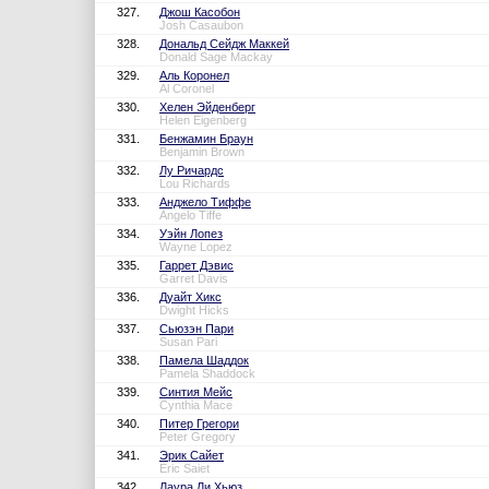
327.
Джош Касобон
Josh Casaubon
328.
Дональд Сейдж Маккей
Donald Sage Mackay
329.
Аль Коронел
Al Coronel
330.
Хелен Эйденберг
Helen Eigenberg
331.
Бенжамин Браун
Benjamin Brown
332.
Лу Ричардс
Lou Richards
333.
Анджело Тиффе
Angelo Tiffe
334.
Уэйн Лопез
Wayne Lopez
335.
Гаррет Дэвис
Garret Davis
336.
Дуайт Хикс
Dwight Hicks
337.
Сьюзэн Пари
Susan Pari
338.
Памела Шаддок
Pamela Shaddock
339.
Синтия Мейс
Cynthia Mace
340.
Питер Грегори
Peter Gregory
341.
Эрик Сайет
Eric Saiet
342.
Лаура Ли Хьюз