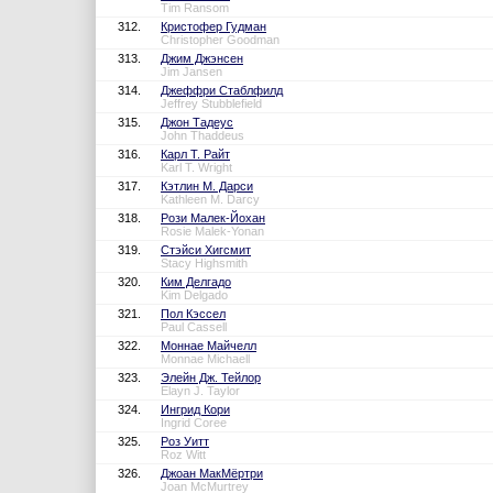
Tim Ransom
312.
Кристофер Гудман
Christopher Goodman
313.
Джим Джэнсен
Jim Jansen
314.
Джеффри Стаблфилд
Jeffrey Stubblefield
315.
Джон Тадеус
John Thaddeus
316.
Карл Т. Райт
Karl T. Wright
317.
Кэтлин М. Дарси
Kathleen M. Darcy
318.
Рози Малек-Йохан
Rosie Malek-Yonan
319.
Стэйси Хигсмит
Stacy Highsmith
320.
Ким Делгадо
Kim Delgado
321.
Пол Кэссел
Paul Cassell
322.
Моннае Майчелл
Monnae Michaell
323.
Элейн Дж. Тейлор
Elayn J. Taylor
324.
Ингрид Кори
Ingrid Coree
325.
Роз Уитт
Roz Witt
326.
Джоан МакМёртри
Joan McMurtrey