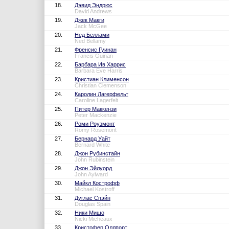
18.
Дэвид Эндрюс
David Andrews
19.
Джек Макги
Jack McGee
20.
Нед Беллами
Ned Bellamy
21.
Френсис Гуинан
Francis Guinan
22.
Барбара Ив Харрис
Barbara Eve Harris
23.
Кристиан Клименсон
Christian Clemenson
24.
Каролин Лагерфельт
Caroline Lagerfelt
25.
Питер Маккензи
Peter Mackenzie
26.
Роми Роузмонт
Romy Rosemont
27.
Бернард Уайт
Bernard White
28.
Джон Рубинстайн
John Rubinstein
29.
Джон Эйлуорд
John Aylward
30.
Майкл Кострофф
Michael Kostroff
31.
Дуглас Спэйн
Douglas Spain
32.
Ники Мишо
Nicki Micheaux
33.
Кристофер Оллпорт