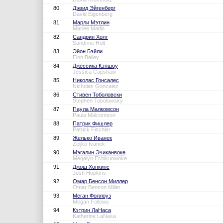
80.
Дэвид Эйгенберг
David Eigenberg
81.
Марли Мэтлин
Marlee Matlin
82.
Сандрин Холт
Sandrine Holt
83.
Эйон Бэйли
Eion Bailey
84.
Джессика Кэпшоу
Jessica Capshaw
85.
Николас Гонсалес
Nicholas Gonzalez
86.
Стивен Тоболовски
Stephen Tobolowsky
87.
Паула Малкомсон
Paula Malcomson
88.
Патрик Фишлер
Patrick Fischler
89.
Желько Иванек
Zeljko Ivanek
90.
Мэгалин Эчиканвоке
Megalyn Echikunwoke
91.
Джош Хопкинс
Josh Hopkins
92.
Омар Бенсон Миллер
Omar Benson Miller
93.
Меган Фоллоуз
Megan Follows
94.
Кэтрин ЛаНаса
Katherine LaNasa