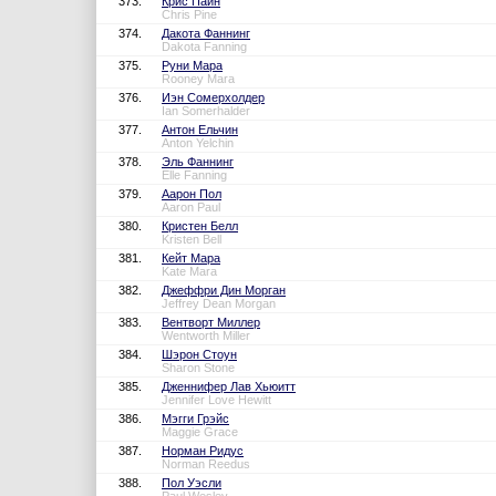
373.
Крис Пайн
Chris Pine
374.
Дакота Фаннинг
Dakota Fanning
375.
Руни Мара
Rooney Mara
376.
Иэн Сомерхолдер
Ian Somerhalder
377.
Антон Ельчин
Anton Yelchin
378.
Эль Фаннинг
Elle Fanning
379.
Аарон Пол
Aaron Paul
380.
Кристен Белл
Kristen Bell
381.
Кейт Мара
Kate Mara
382.
Джеффри Дин Морган
Jeffrey Dean Morgan
383.
Вентворт Миллер
Wentworth Miller
384.
Шэрон Стоун
Sharon Stone
385.
Дженнифер Лав Хьюитт
Jennifer Love Hewitt
386.
Мэгги Грэйс
Maggie Grace
387.
Норман Ридус
Norman Reedus
388.
Пол Уэсли